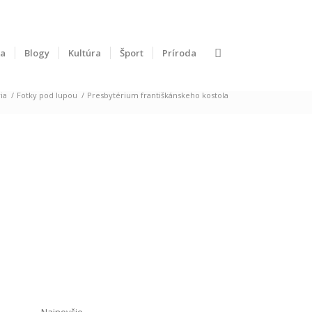
ka
Blogy
Kultúra
Šport
Príroda
ia
/
Fotky pod lupou
/
Presbytérium františkánskeho kostola
Najnovšie