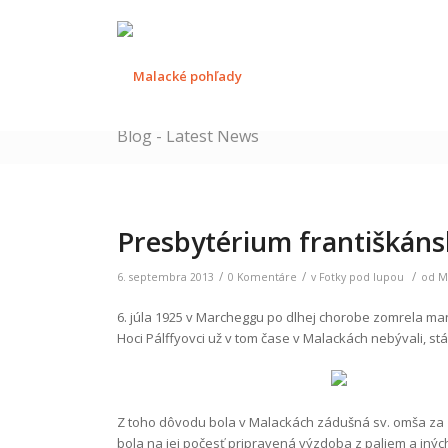
Blog - Latest News
Presbytérium františkáns
/
/
/
6. septembra 2013
0 Komentáre
v
Fotky pod lupou
od
M
6. júla 1925 v Marcheggu po dlhej chorobe zomrela m
Hoci Pálffyovci už v tom čase v Malackách nebývali, st
Z toho dôvodu bola v Malackách zádušná sv. omša za zo
bola na jej počesť pripravená výzdoba z paliem a iných 