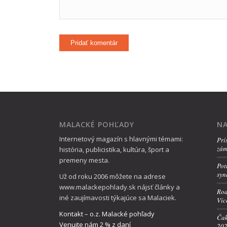
MALACKÉ POHĽADY
NA
Internetový magazín s hlavnými témami:
Prí
zám
história, publicistika, kultúra, šport a
premeny mesta.
Pot
syn
Už od roku 2006 môžete na adrese
www.malackepohlady.sk nájsť články a
Rod
iné zaujímavosti týkajúce sa Malaciek.
Víc
Kontakt – o.z. Malacké pohľady
Ča
Venujte nám 2 % z daní
20