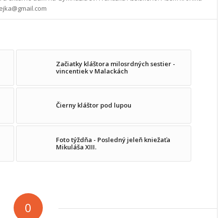
cejka@gmail.com
Začiatky kláštora milosrdných sestier -
vincentiek v Malackách
Čierny kláštor pod lupou
Foto týždňa - Posledný jeleň kniežaťa
Mikuláša XIII.
0