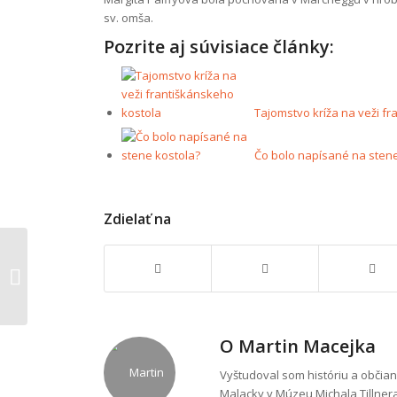
sv. omša.
Pozrite aj súvisiace články:
Tajomstvo kríža na veži f
Čo bolo napísané na stene
Zdielať na
Malacký farár v
polovici 19. storočia –
Imrich Ostrovský
O
Martin Macejka
Vyštudoval som históriu a občia
Malacky v Múzeu Michala Tillner