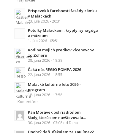
Príspevok k farebnosti fasády zámku
v Malackách
23. júla 2026 - 20:31
Potulky Malackami, krypty, synagóga
a múzeum
1. júla 2026 - 05:51
Rodina mojich predkov Vícenovcov
zo Zohoru
28. júna 2026 - 18:38
Čaká nás REGIO POMPA 2026
22. júna 2026 - 18:55
Malacké kultúrne leto 2026 –
program
18. júna 2026 - 17:58
Komentáre
Pán Morávek bol riaditeĺom
školy,ktorú som navštevovala...
30. júna 2026 - 03:08 od Dana
Doobrý deň, ďakujem za zaujímavý