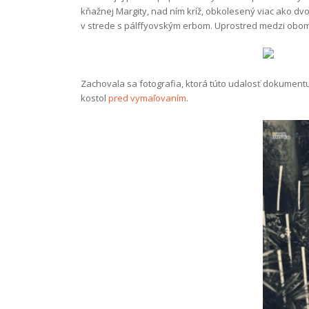
kňažnej Margity, nad ním kríž, obkolesený viac ako d
v strede s pálffyovským erbom. Uprostred medzi obom
Zachovala sa fotografia, ktorá túto udalosť dokumentuj
kostol
pred vymaľovaním
.