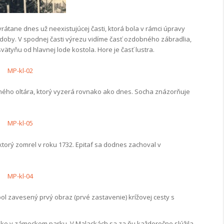
átane dnes už neexistujúcej časti, ktorá bola v rámci úpravy
doby. V spodnej časti výrezu vidíme časť ozdobného zábradlia,
tyňu od hlavnej lode kostola. Hore je časť lustra.
avného oltára, ktorý vyzerá rovnako ako dnes. Socha znázorňuje
 ktorý zomrel v roku 1732. Epitaf sa dodnes zachoval v
l zavesený prvý obraz (prvé zastavenie) krížovej cesty s
ke v zámockom parku. V Malackách sa za ňu každoročne slúžila