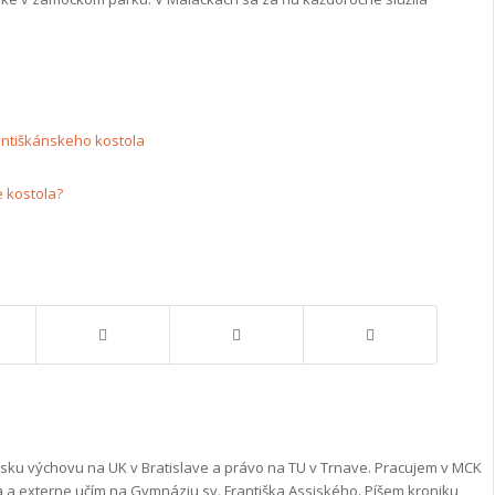
rantiškánskeho kostola
 kostola?
nsku výchovu na UK v Bratislave a právo na TU v Trnave. Pracujem v MCK
a a externe učím na Gymnáziu sv. Františka Assiského. Píšem kroniku