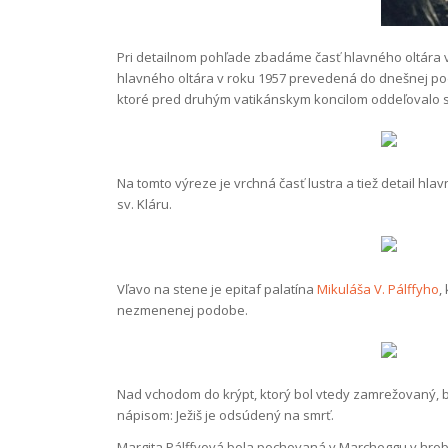
Pri detailnom pohľade zbadáme časť hlavného oltára vr
hlavného oltára v roku 1957 prevedená do dnešnej po
ktoré pred druhým vatikánskym koncilom oddeľovalo svä
Na tomto výreze je vrchná časť lustra a tiež detail hl
sv. Kláru.
Vľavo na stene je epitaf palatína
Mikuláša V. Pálffyho
,
nezmenenej podobe.
Nad vchodom do krýpt, ktorý bol vtedy zamrežovaný, bo
nápisom: Ježiš je odsúdený na smrť.
Margita Pálffyová bola pochovaná v Marcheggu v hrob