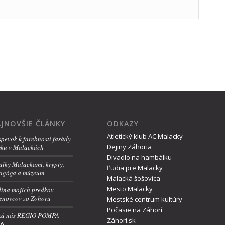
JNOVŠIE ČLÁNKY
ODKAZY
Atletický klub AC Malacky
spevok k farebnosti fasády
Dejiny Záhoria
ku v Malackách
Divadlo na hambálku
ulky Malackami, krypty,
Ľudia pre Malacky
agóga a múzeum
Malacká šošovica
Mesto Malacky
ina mojich predkov
enovcov zo Zohoru
Mestské centrum kultúry
Počasie na Záhorí
ká nás REGIO POMPA
Záhorí.sk
26