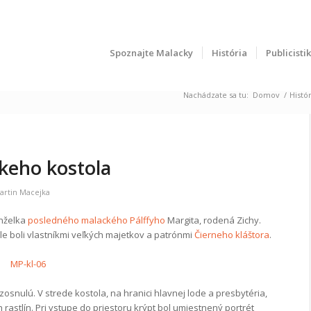
Spoznajte Malacky
História
Publicisti
Nachádzate sa tu:
Domov
/
Histór
keho kostola
artin Macejka
anželka
posledného malackého Pálffyho
Margita, rodená Zichy.
ále boli vlastníkmi veľkých majetkov a patrónmi
Čierneho kláštora
.
snulú. V strede kostola, na hranici hlavnej lode a presbytéria,
rastlín. Pri vstupe do priestoru krýpt bol umiestnený portrét