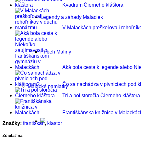
Kvadrum Čierneho kláštora
Legendy a záhady Malaciek
V Malackách preškoľovali rehoľní
Príbeh Maliny
Aká bola cesta k legende alebo Ni
Čo sa nachádza v pivniciach pod k
Malacké pamiatky
Tri a pol storočia Čierneho kláštora
Františkánska knižnica v Malackác
Značky:
frantiskan
,
klastor
Zdielať na