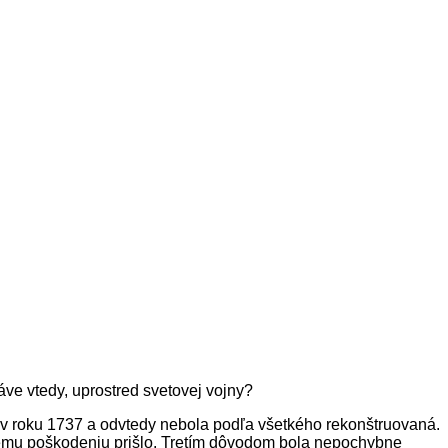
áve vtedy, uprostred svetovej vojny?
v roku 1737 a odvtedy nebola podľa všetkého rekonštruovaná.
jakému poškodeniu prišlo. Tretím dôvodom bola nepochybne