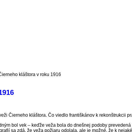
ierneho kláštora v roku 1916
1916
ži Čierneho kláštora. Čo viedlo františkánov k rekonštrukcii pr
Jedným bol vek – keďže veža bola do dnešnej podoby prevedená 
grafií sa zdá, že veža požiaru odolala, ale je možné, že k ne