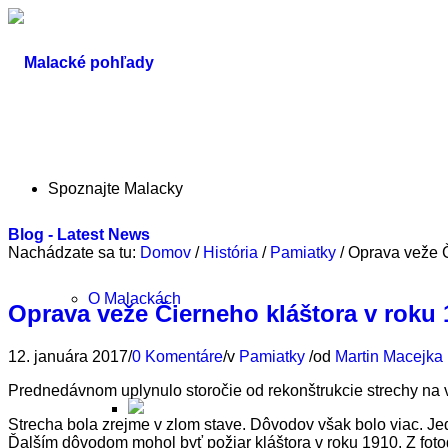
Spoznajte Malacky
Blog - Latest News
Nachádzate sa tu:
Domov
/
História
/
Pamiatky
/
Oprava veže Č
O Malackách
Oprava veže Čierneho kláštora v roku 
12. januára 2017
/
0 Komentáre
/
v
Pamiatky
/
od
Martin Macejka
Prednedávnom uplynulo storočie od rekonštrukcie strechy na ve
Strecha bola zrejme v zlom stave. Dôvodov však bolo viac. 
Ďalším dôvodom mohol byť požiar kláštora v roku 1910. Z foto