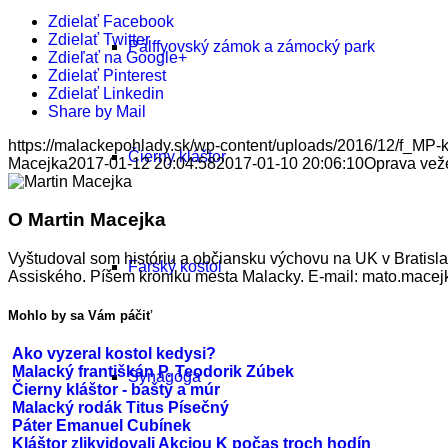
Zdielať Facebook
Zdielať Twitter
Pálffyovský zámok a zámocký park
Zdieľať na Google+
Zdielať Pinterest
Zdielať Linkedin
Share by Mail
https://malackepohlady.sk/wp-content/uploads/2016/12/f_MP-k
Čierny kláštor
Macejka
2017-01-12 20:04:58
2017-01-10 20:06:10
Oprava veže
O
Martin Macejka
Vyštudoval som históriu a občiansku výchovu na UK v Bratisl
Farský kostol
Assiského. Píšem kroniku mesta Malacky. E-mail: mato.mac
Mohlo by sa Vám páčiť
Ako vyzeral kostol kedysi?
Malacký františkán P. Teodorik Zúbek
Synagóga
Čierny kláštor - bašty a múr
Malacký rodák Titus Písečný
Páter Emanuel Cubínek
Kláštor zlikvidovali Akciou K počas troch hodín