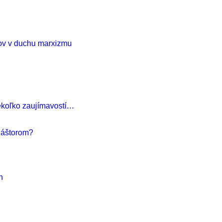
kov v duchu marxizmu
ekoľko zaujímavostí…
láštorom?
h