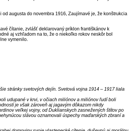
 trvali od augusta do novembra 1916, Zaujímavé je, že konštrukcia
avé čítanie, zvlášť deklarovaný príklon františkánov k
hodné aj vzhľadom na to, že o niekoľko rokov neskôr bol
plne vymenilo.
ejšie stránky svetových dejín. Svetová vojna 1914 – 1917 liala
li udupané v krvi, v očiach miliónov a miliónov ľudí boli
rodností je však zároveň aj jagavým dôkazom nikdy
 hrdinov veľkej vojny, od Duklianskych zasnežených štítov po
dy nehynúcou slávou oznamovali úspechy maďarských zbraní a
 drahej domoviny svoje vlastenecké cítenie, duševnú aj morálnu