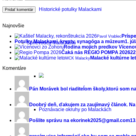
Historické potulky Malackami
Najnovšie
Prísp
Pavol Vrablec
Potulky Malackami, krypty, synagóga a múzeum
1. jú
Sprievodca Malackami
Rodina mojich predkov Víceno
Čaká nás REGIO POMPA 2026
22
Malacké kultúrne le
MCK Malacky
Komentáre
Pán Morávek bol riaditeĺom školy,ktorú som na
Doobrý deň, ďakujem za zaujímavý článok. Na z
Poznávacie okruhy po Malackách
Pošlite správu na ekorinek2025@gmail.com
13