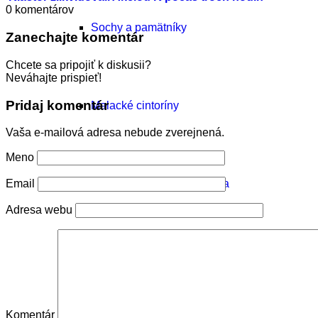
0
komentárov
Sochy a pamätníky
Zanechajte komentár
Chcete sa pripojiť k diskusii?
Neváhajte prispieť!
Pridaj komentár
Malacké cintoríny
Vaša e-mailová adresa nebude zverejnená.
Meno
Ďalšie pozoruhodné miesta
Email
Adresa webu
Zaniknuté pamiatky
Komentár