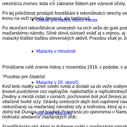
rekvirácia zvonov, teda ich zabranie štátom pre vojnové účely.
Pri tej príležitosti pristúpili františkáni k rekonštrukcii stre
krovu na veži nebola drevená, ale betónová.
Odkiaľ pochádza názov mesta
Po skončení rekonštrukcie umiestnili na vrch veže do gule pod k
maďarskému národu. Silné slová súviseli snáď aj s vojnou, aj s
malacký kláštor baštou slovenských aktivít. Pravdou však je, 
Malacky v minulosti
Prinášame celé znenie listiny z novembra 1916, v podobe, v 
“Pozdrav pre čitateľa!
Malacky v 20. storočí
Keď tieto riadky uzreli svetlo sveta a dostali sa do veže sväty
krvavé pustošenie cez najkrajšie, najbohatšie a najhodnotnejš
Dediny a mestá ostali v ruinách, pochované boli pod žeravý pop
vtlačené horké slzy. Stránky svetových dejín boli naplnené n
nekončiacej sa maďarskej národnej sily a hrdinstva, ktorý aj 
dolný tok Dunaja, od hradieb Przemyslu po opevnenia v Namu
Súčasné Malacky
hrdinskú obetavosť maďarských sŕdc.
Františkánsky rád, ktorý je duševne spätý s maďarským národom