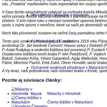
silu. „Priatelia“ maďarského ľudu nepomáhali len svojou apošto
V čase týchto epochálnych udalostí sa rozhodol knieža Mikulá
Obyvateľstvo Malaciek v minulosti
veľmi pomaly, keďže väčšina robotníkov z panstva bojuje na fr
účelom. V tom istom roku v mesiaci november upevnia betónové
spolu s inými spismi v nemčine, ktoré sa našli pri demontáži s
Nech táto písomnosť zostane na večné časy pamiatkou tohto hi
Tento spis vznikol v Malackách, 11. novembra 1916 roku Pána, 
Významní malackí rodáci
arcibiskup Dr. Ján kardinál Černoch; hlavou vetvy z Detrekő (
P. Antal Ruttykay a vedením kláštora bol poverený P. Eustach V
Osadenstvo kláštora tvorili bratia P. Irén Petrášovič, P. Vojte
Bakoš, Salvator Kóša, Viliam Galamboš, Agáp Malkušák, Henric
Páčer, Melchior Pavčó, Elek Zubó, Oliver Horváth; laickí bra
Významné osobnosti pôsobiace v Malackách
A Vy teraz, naši potomkovia, naši milovaní bratia v Kriste, s
Pozrite aj súvisiace články:
Malacky v minulosti
Macek
Čierny kláštor v Malackách