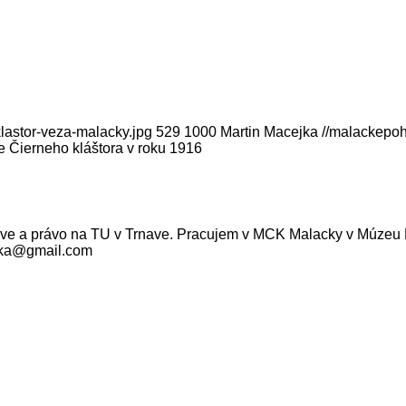
lastor-veza-malacky.jpg
529
1000
Martin Macejka
//malackepo
 Čierneho kláštora v roku 1916
ave a právo na TU v Trnave. Pracujem v MCK Malacky v Múzeu M
ejka@gmail.com