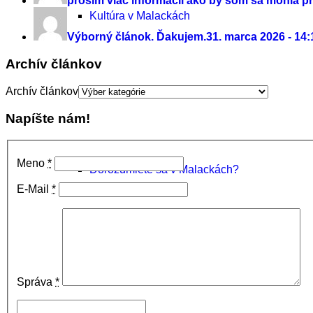
prosím viac informácií ako by som sa mohla prid
Kultúra v Malackách
Výborný článok. Ďakujem.
31. marca 2026 - 14:
Archív článkov
Archív článkov
Múzeum Michala Tillnera
Napíšte nám!
Meno
*
Dorozumiete sa v Malackách?
E-Mail
*
Vianoce v Malackách
Správa
*