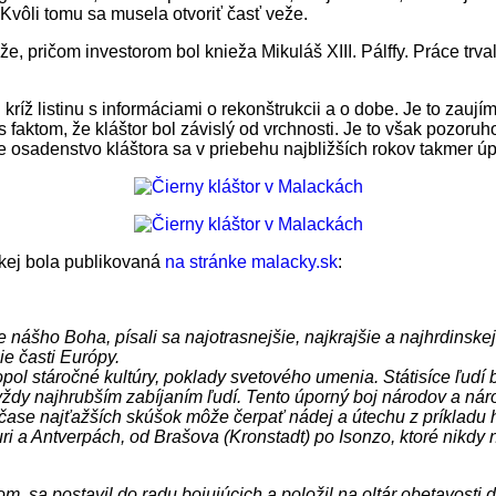
 Kvôli tomu sa musela otvoriť časť veže.
chy veže, pričom investorom bol knieža Mikuláš XIII. Pálffy. Práce
ríž listinu s informáciami o rekonštrukcii a o dobe. Je to zaujím
 faktom, že kláštor bol závislý od vrchnosti. Je to však pozoru
že osadenstvo kláštora sa v priebehu najbližších rokov takmer ú
akej bola publikovaná
na stránke malacky.sk
:
ne nášho Boha, písali sa najotrasnejšie, najkrajšie a najhrdinsk
ie časti Európy.
ol stáročné kultúry, poklady svetového umenia. Státisíce ľudí bo
avždy najhrubším zabíjaním ľudí. Tento úporný boj národov a ná
v čase najťažších skúšok môže čerpať nádej a útechu z príkladu
ri a Antverpách, od Brašova (Kronstadt) po Isonzo, ktoré nik
, sa postavil do radu bojujúcich a položil na oltár obetavosti