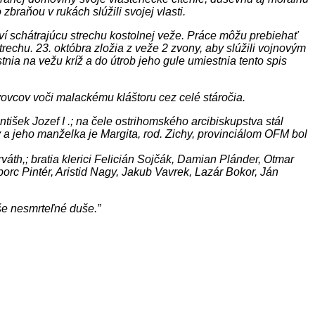
braňou v rukách slúžili svojej vlasti.
ví schátrajúcu strechu kostolnej veže. Práce môžu prebiehať
rechu. 23. októbra zložia z veže 2 zvony, aby slúžili vojnovým
ia na vežu kríž a do útrob jeho gule umiestnia tento spis
ovcov voči malackému kláštoru cez celé stáročia.
išek Jozef I .; na čele ostrihomského arcibiskupstva stál
y a jeho manželka je Margita, rod. Zichy, provinciálom OFM bol
rváth,; bratia klerici Felicián Sojčák, Damian Plánder, Otmar
rc Pintér, Aristid Nagy, Jakub Vavrek, Lazár Bokor, Ján
aše nesmrteľné duše.”