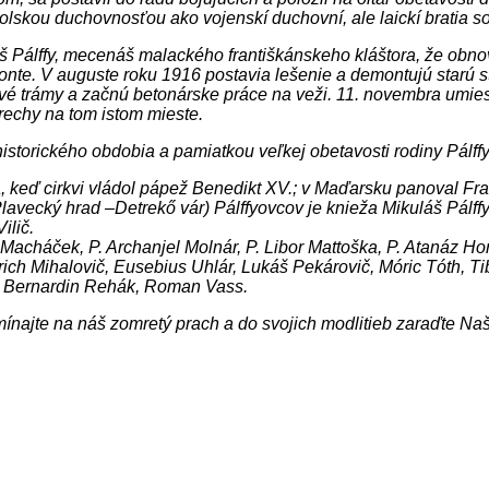
lskou duchovnosťou ako vojenskí duchovní, ale laickí bratia so z
š Pálffy, mecenáš malackého františkánskeho kláštora, že obno
onte. V auguste roku 1916 postavia lešenie a demontujú starú st
 trámy a začnú betonárske práce na veži. 11. novembra umiestn
trechy na tom istom mieste.
storického obdobia a pamiatkou veľkej obetavosti rodiny Pálffy
keď cirkvi vládol pápež Benedikt XV.; v Maďarsku panoval Frant
Plavecký hrad –Detrekő vár) Pálffyovcov je knieža Mikuláš Pálff
ilič.
ch Macháček, P. Archanjel Molnár, P. Libor Mattoška, P. Atanáz Ho
h Mihalovič, Eusebius Uhlár, Lukáš Pekárovič, Móric Tóth, Tibo
tia Bernardin Rehák, Roman Vass.
pomínajte na náš zomretý prach a do svojich modlitieb zaraďte N