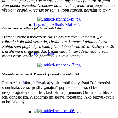
nám došli povedali, kde je naše auto, aby si išiel pán doktor preň.
Pán doktor povedal: Nechcem ho ani vidieť, lebo viem, že je z neho
všetko vybrané. A jednak by som si robil starosti, nechám to tak.“
Legendy a záhady Malaciek
Prenoszilovci na výlete s jedným zo svojich áut
Doma u Prenoszilovcov sa raz za čas stretávali kamaráti.
„V
záhrade bola taká veranda, chodili tam kamaráti pána doktora.
Robila som pagáčiky, k tomu pivo alebo čiernu kávu. Každý raz išli
k druhému a druhému. Ale k nám chodili najradšej, lebo ja som
Príbeh Maliny
robila veľmi dobré tie pagáčiky. Asi dva plechy.“
Stretnutie kamarátov A. Prenoszila (vpravo) v decembri 1941
Prenoszil rád fotografoval, aj si sám robil fotky. Pani Dobrovodská
Malacké pamiatky
spomínala, že raz prišli z „majíra“ poprosiť doktora, či by
nevyfotografoval ich deti, keď išli na prijímanie. On na to: Oblečte
ich, doneste ich. A zadarmo im spravil fotografie. Ako prízvukovala,
nebol lakomý.