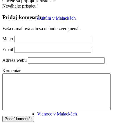
Chcete sa pripojiť k diskusii?
Neváhajte prispieť!
Pridaj komentár
Kultúra v Malackách
Vaša e-mailová adresa nebude zverejnená.
Meno
Email
Múzeum Michala Tillnera
Adresa webu
Komentár
Dorozumiete sa v Malackách?
Vianoce v Malackách