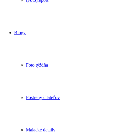
(Foto)report
Blogy
Foto týždňa
Postrehy čitateľov
Malacké detaily