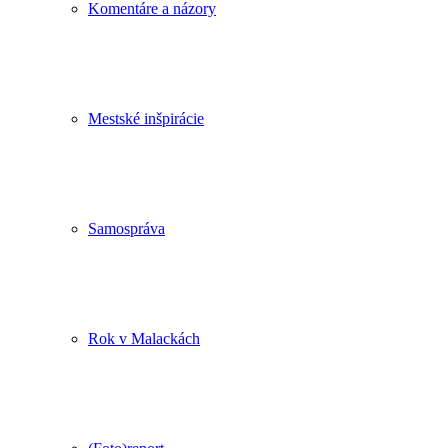
Komentáre a názory
Mestské inšpirácie
Samospráva
Rok v Malackách