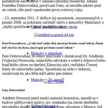
pamätníčok narodených v rakúsko-uhorskej monarchii. Johana
Františka Dobrovodská, prezývaná Fany, sa narodila takmer pred
sto rokmi, ešte pred vypuknutím prvej svetovej vojny
– 23. septembra 1911. Z útržkov jej spomienok, zaznamenaných v
januári 2008, sa pokúsime načrtnúť niečo z atmosféry Malačanov z
„lepšej spoločnosti“ spred mnohých rokov.
Odkiaľ pochádza názov mesta
Dom Prenoszilovcov. „Z ulice keď niekto išiel, musel pri bránke zvoniť trikrát. Potom
keď chcel ísť do dvora, musel opäť pri bráne zvoniť trikrát.“
Malacky v minulosti
Pani Dobrovodská 36 rokov pracovala v domácnosti Dr. Adalberta
(Vojtecha) Prenoszila, malackého advokáta a veliteľa dobrovoľného
hasičského zboru na dnešnej Zámockej ulici, neďaleko Čiernej
brány do zámockého parku. Spomínala na neho v dobrom,
označovala ho ako Béla-báči alebo pán doktor.
Malacky v 20. storočí
Fany Dobrovodská
Adalbert Prenoszil patril medzi malackú honoráciu, narodil sa v
budove pálffyovskej správy, tzv. rendunku (na mieste dnešného
Súčasné Malacky
obvodného úradu), keďže jeho otec Ivan, pôvodom z Moravy, bol