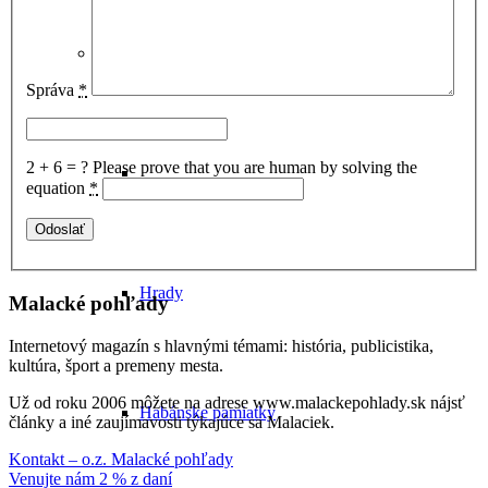
Malacky a okolie
Správa
*
2 + 6 = ?
Please prove that you are human by solving the
equation
*
Hrady
Malacké pohľady
Internetový magazín s hlavnými témami: história, publicistika,
kultúra, šport a premeny mesta.
Už od roku 2006 môžete na adrese www.malackepohlady.sk nájsť
Habánske pamiatky
články a iné zaujímavosti týkajúce sa Malaciek.
Kontakt – o.z. Malacké pohľady
Venujte nám 2 % z daní