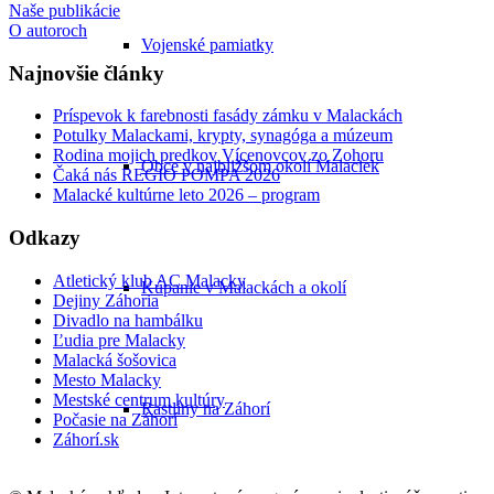
Naše publikácie
O autoroch
Vojenské pamiatky
Najnovšie články
Príspevok k farebnosti fasády zámku v Malackách
Potulky Malackami, krypty, synagóga a múzeum
Rodina mojich predkov Vícenovcov zo Zohoru
Obce v najbližšom okolí Malaciek
Čaká nás REGIO POMPA 2026
Malacké kultúrne leto 2026 – program
Odkazy
Atletický klub AC Malacky
Kúpanie v Malackách a okolí
Dejiny Záhoria
Divadlo na hambálku
Ľudia pre Malacky
Malacká šošovica
Mesto Malacky
Mestské centrum kultúry
Rastliny na Záhorí
Počasie na Záhorí
Záhorí.sk