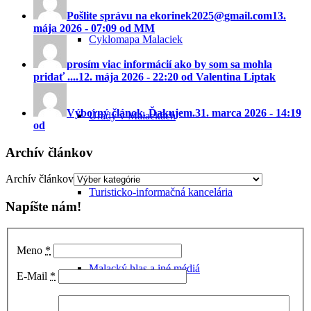
Pošlite správu na ekorinek2025@gmail.com
13.
mája 2026 - 07:09 od MM
Cyklomapa Malaciek
prosím viac informácií ako by som sa mohla
pridať ....
12. mája 2026 - 22:20 od Valentina Liptak
Výborný článok. Ďakujem.
31. marca 2026 - 14:19
Úrady v Malackách
od
Archív článkov
Archív článkov
Turisticko-informačná kancelária
Napíšte nám!
Meno
*
Malacký hlas a iné médiá
E-Mail
*