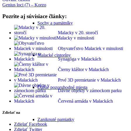
Genius loci (7) – Korzo
Pozrite aj súvisiace články:
Sochy a pamätníky
Malacky v 20. storočí
Malacky v minulosti
Obyvateľstvo Malaciek v minulosti
Malacké cintoríny
Synagóga v Malackách
Čierny kláštor v Malackách
Prvé 3D premietanie v Malackách
Ďalšie pozoruhodné miesta
Dávne objekty v zámockom parku
Červená armáda v Malackách
Zdielať na
Zaniknuté pamiatky
Zdielať Facebook
Zdielať Twitter