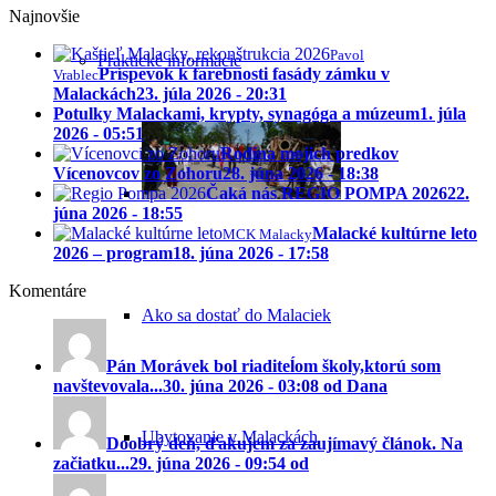
Najnovšie
Pavol
Praktické informácie
Príspevok k farebnosti fasády zámku v
Vrablec
Malackách
23. júla 2026 - 20:31
Potulky Malackami, krypty, synagóga a múzeum
1. júla
2026 - 05:51
Rodina mojich predkov
Vícenovcov zo Zohoru
28. júna 2026 - 18:38
Čaká nás REGIO POMPA 2026
22.
júna 2026 - 18:55
Malacké kultúrne leto
MCK Malacky
2026 – program
18. júna 2026 - 17:58
Komentáre
Ako sa dostať do Malaciek
Pán Morávek bol riaditeĺom školy,ktorú som
navštevovala...
30. júna 2026 - 03:08 od Dana
Ubytovanie v Malackách
Doobrý deň, ďakujem za zaujímavý článok. Na
začiatku...
29. júna 2026 - 09:54 od