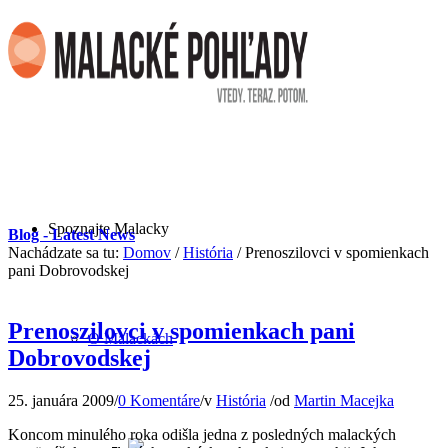
Spoznajte Malacky
Blog - Latest News
Nachádzate sa tu:
Domov
/
História
/
Prenoszilovci v spomienkach
pani Dobrovodskej
Prenoszilovci v spomienkach pani
O Malackách
Dobrovodskej
25. januára 2009
/
0 Komentáre
/
v
História
/
od
Martin Macejka
Koncom minulého roka odišla jedna z posledných malackých