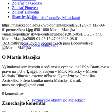
Zdieľať na Google+
Zdielať Pinterest
Zdielať Linkedin
Share by Mail
Historické potulky Malackami
https://malackepohlady.sk/wp-content/uploads/2012/07/f_MP-09-
01prenoszilovci.jpg
650
1000
Martin Macejka
//malackepohlady.sk/wp-content/uploads/2015/05/LOGO7.png
Martin Macejka
2009-01-25 15:47:03
2023-08-01
16:31:58
Prenoszilovci v spomienkach pani Dobrovodskej
Sprievodca Malackami
O
Martin Macejka
Vyštudoval som históriu a občiansku výchovu na UK v Bratislave a
právo na TU v Trnave. Pracujem v MCK Malacky v Múzeu
Michala Tillnera a externe učím na Gymnáziu sv. Františka
Assiského. Píšem kroniku mesta Malacky. E-mail:
mato.macejka@gmail.com
0
komentárov
Poznávacie okruhy po Malackách
Zanechajte komentár