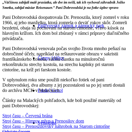
„Väčšinou zabíjali malé prasiatka, ale dve im nešli, tak ich vychoval záhradník Jožko
Smetka, zabíjal mäsiar Reisenauer.“ Pani Dobrovodská je na fotke úplne vpravo
Pani Dobrovodská doopatrovala Dr. Prenoszila, ktorý zomrel v roku
1966, aj jeho manželku, ktorá zomrela o deväť rokov skôr. Zomreli
Pálffyovský zámok a zámocký park
bezdetní, obaja sú pochovaní na starom cintoríne, vľavo kúsok za
hlavným krížom. Ich dom bol zbúraný v rámci prípravy diaľničného
privádzača.
Pani Dobrovodská venovala počas svojho života mnoho peňazí na
dobročinné účely, napríklad na reštaurovanie obrazu v sakristii
Čierny kláštor
františkánskeho kostola, väčšiu čiastku na minuloročnú
rekonštrukciu strechy kostola, na strechu kaplnky pri starom
cintoríne, na kríž pri farskom kostole.
V uplynulom roku sme použili niekoľko fotiek od pani
Dobrovodskej, dva albumy z jej pozostalosti sa po jej smrti dostali
do archívu MCK v Malackách.
Farský kostol
Články na Malackých pohľadoch, kde boli použité materiály od
pani Dobrovodskej:
Stroj času – Červená brána
Stroj času – Himrov mlyn a Prenosilov dom
Synagóga
Stroj času – Prenoszilovský náhrobok na Starom cintoríne
Odviate časom