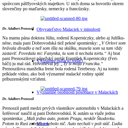
správcom pálffyovských majetkov. U nich doma sa hovorilo okrem
slovenčiny po maďarsky, nemecky a francúzsky.
Dr. Adalbert Prenoszil
Obyvateľstvo Malaciek v minulosti
Na mamu pána doktora Júliu, rodenú Koperniczky, alebo aj Julišku-
néne, mala pani Dobrovodská tiež pekné spomienky:
„V Orlovi som
hrávala divadlo a než som išla na skúšku, musela som sa tam vždy
zastaviť. Povedala mi: Fanynka, tu som ti nechala tortu.“
Aj brat
pani Prenoszilovej pápežský prelát František Koperniczky (Feri-
Významní malackí rodáci
báči) ju mal rád. Hovorieval jej:
„Ty si moja Francika.“
Prenoszilova manželka Irene bola rodená Terebessy. Aj na tomto
príklade vidno, ako boli významné malacké rodiny späté
príbuzenskými vzťahmi.
Významné osobnosti pôsobiace v Malackách
Dr. Adalbert Prenoszil
Prenoszil patril medzi prvých vlastníkov automobilu v Malackách a
šoférovať naučil aj pani Dobrovodskú. K autám sa viaže jedna
spomienka:
„Mali jedno auto, potom Pragu, neskôr Škodovku.
Potom to Rusi zobrali a nebolo nič. Auto nechali v poli stáť. Ľudia
Macek