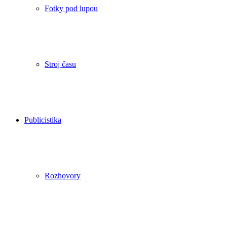
Fotky pod lupou
Stroj času
Publicistika
Rozhovory