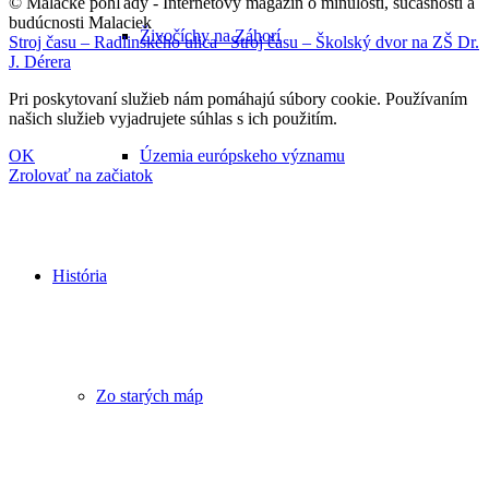
© Malacké pohľady - Internetový magazín o minulosti, súčasnosti a
budúcnosti Malaciek
Živočíchy na Záhorí
Stroj času – Radlinského ulica
Stroj času – Školský dvor na ZŠ Dr.
J. Dérera
Pri poskytovaní služieb nám pomáhajú súbory cookie. Používaním
našich služieb vyjadrujete súhlas s ich použitím.
OK
Územia európskeho významu
Zrolovať na začiatok
História
Zo starých máp