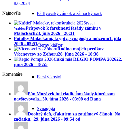
8.6.2024
Najnovšie
Pálffyovský zámok a zámocký park
Pavol
Príspevok k farebnosti fasády zámku v
Vrablec
Malackách
23. júla 2026 - 20:31
Potulky Malackami, krypty, synagóga a múzeum
1. júla
2026 - 05:51
Čierny kláštor
Rodina mojich predkov
Vícenovcov zo Zohoru
28. júna 2026 - 18:38
Čaká nás REGIO POMPA 2026
22.
júna 2026 - 18:55
Komentáre
Farský kostol
Pán Morávek bol riaditeĺom školy,ktorú som
navštevovala...
30. júna 2026 - 03:08 od Dana
Synagóga
Doobrý deň, ďakujem za zaujímavý článok. Na
začiatku...
29. júna 2026 - 09:54 od