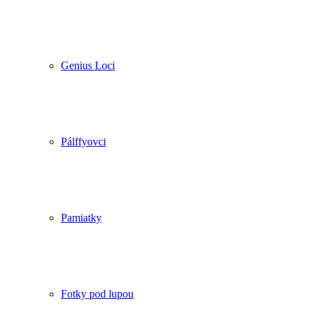
Genius Loci
Pálffyovci
Pamiatky
Fotky pod lupou