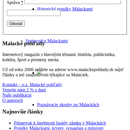
Správa
*
Historické potulky Malackami
Sprievodca Malackami
Malacké pohľady
Internetový magazín s hlavnými témami: história, publicistika,
kultúra, šport a premeny mesta.
Už od roku 2006 môžete na adrese www.malackepohlady.sk nájsť
články a iné zaujímavosti týkajúce sa Malaciek.
Kontakt – o.z. Malacké pohľady
Venujte nám 2 % z daní
Naše publikácie
O autoroch
Poznávacie okruhy po Malackách
Najnovšie články
Príspevok k farebnosti fasády zámku v Malackách
Potulky Malackami, krypty, synagóga a múzeum