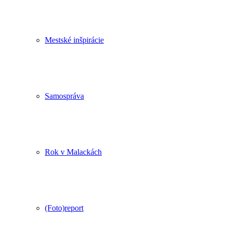
Mestské inšpirácie
Samospráva
Rok v Malackách
(Foto)report