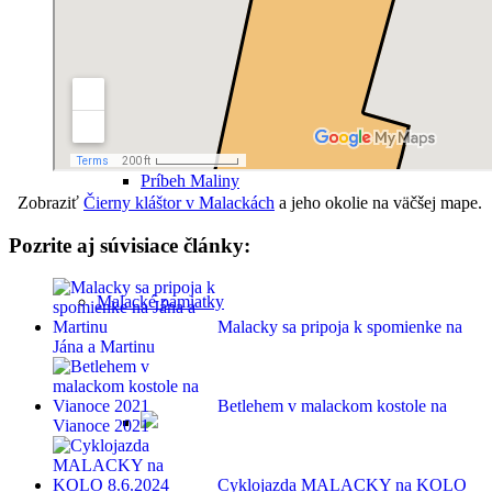
Legendy a záhady Malaciek
Príbeh Maliny
Zobraziť
Čierny kláštor v Malackách
a jeho okolie na väčšej mape.
Pozrite aj súvisiace články:
Malacké pamiatky
Malacky sa pripoja k spomienke na
Jána a Martinu
Betlehem v malackom kostole na
Vianoce 2021
Cyklojazda MALACKY na KOLO