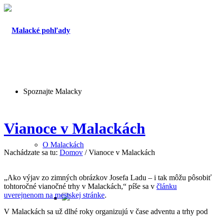
Spoznajte Malacky
Vianoce v Malackách
O Malackách
Nachádzate sa tu:
Domov
/
Vianoce v Malackách
„Ako výjav zo zimných obrázkov Josefa Ladu – i tak môžu pôsobiť
tohtoročné vianočné trhy v Malackách,“ píše sa v
článku
uverejnenom na mestskej stránke
.
V Malackách sa už dlhé roky organizujú v čase adventu a trhy pod