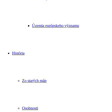
Územia európskeho významu
História
Zo starých máp
Osobnosti