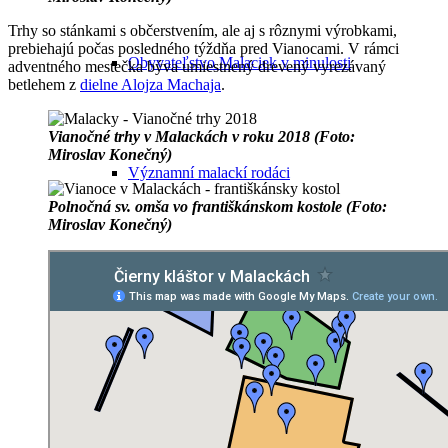
Trhy so stánkami s občerstvením, ale aj s rôznymi výrobkami,
prebiehajú počas posledného týždňa pred Vianocami. V rámci
Obyvateľstvo Malaciek v minulosti
adventného mestečka býva umiestnený drevený vyrezávaný
betlehem z
dielne Alojza Machaja
.
Vianočné trhy v Malackách v roku 2018 (Foto:
Miroslav Konečný)
Významní malackí rodáci
Polnočná sv. omša vo františkánskom kostole (Foto:
Miroslav Konečný)
Významné osobnosti pôsobiace v Malackách
Macek