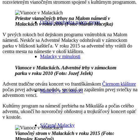
rozsvieteným vianočným stromom spojené s kultúrnym programom.
Priestor vianočných trhov na Malom námestí v
Odkiaľ pochádza názov mesta
Malackách v roku 2006 (Foto: Martin Macejka)
V prvých rokoch bol dejiskom programu vnútroblok na Malom
námestí. Neskôr sa Adventné Malacky odohrávali v zámockom
parku v blízkosti kaštieľa. V roku 2015 sa adventné trhy vrátili do
centra mesta na námestie v okolí kláštora.
Malacky v minulosti
Vianoce v Malackách. Adventné trhy v zámockom
parku v roku 2010 (Foto: Jozef Ježek)
Advent tradične otvára koncert vo františkánskom
Čiernom kláštore
počas prvej adventnej nedele, spojený so zapálením prvej sviečky na
Malacky v 20. storočí
adventnom venci.
Kultúrny program na námestí prebieha na Mikuláša a počas celého
adventu, ukončí ho novoročný ohňostroj a trojkráľový koncert opäť
v kostole.
Súčasné Malacky
Vianočný strom v Malackách v roku 2015 (Foto:
Miroslav Konečný)