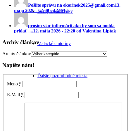
Pošlite správu na ekorinek2025@gmail.com
13.
mája 2026 - 07:09 od MM
Sochy a pamätníky
prosím viac informácií ako by som sa mohla
pridať ....
12. mája 2026 - 22:20 od Valentina Liptak
Archív článkov
Malacké cintoríny
Archív článkov
Napíšte nám!
Ďalšie pozoruhodné miesta
Meno
*
E-Mail
*
Zaniknuté pamiatky