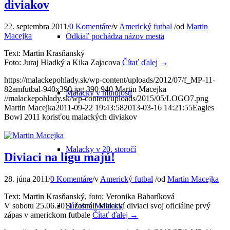
diviakov
22. septembra 2011
/
0 Komentáre
/
v
Americký futbal
/
od
Martin
Macejka
Odkiaľ pochádza názov mesta
Text: Martin Krasňanský
Foto: Juraj Hladký a Kika Zajacova
Čítať ďalej
→
https://malackepohlady.sk/wp-content/uploads/2012/07/f_MP-11-
82amfutbal-940x390.jpg
390
940
Martin Macejka
Malacky v minulosti
//malackepohlady.sk/wp-content/uploads/2015/05/LOGO7.png
Martin Macejka
2011-09-22 19:43:58
2013-03-16 14:21:55
Eagles
Bowl 2011 korisťou malackých diviakov
Malacky v 20. storočí
Diviaci na ligu majú!
28. júna 2011
/
0 Komentáre
/
v
Americký futbal
/
od
Martin Macejka
Text: Martin Krasňanský, foto: Veronika Babaríková
V sobotu 25.06.2011 zohrali Malackí diviaci svoj oficiálne prvý
Súčasné Malacky
zápas v americkom futbale
Čítať ďalej
→