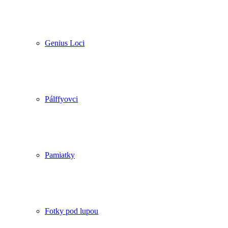
Genius Loci
Pálffyovci
Pamiatky
Fotky pod lupou