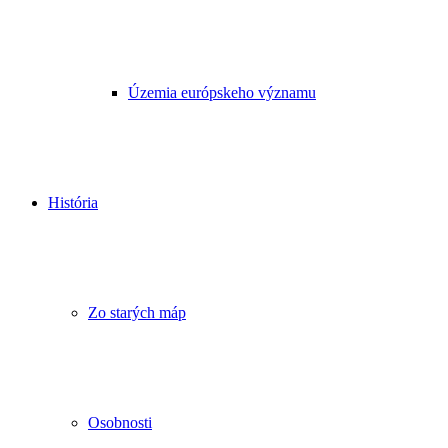
Územia európskeho významu
História
Zo starých máp
Osobnosti