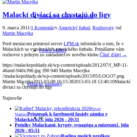
Malackí diviaci sa chystajú do ligy
Legendy a záhady Malaciek
9. marca 2011
/
1 Komentár
/
v
Americký futbal
,
Rozhovory
/
od
Martin Macejka
Pred mesiacom priniesol server
LPM.sk
informáciu o tom, že v
Malackách sa vytvára klub amerického futbalu. Prinášame vám
Príbeh Maliny
rozhovor s jedným zo zakladateľov nového klubu
Čítať ďalej
→
https://malackepohlady.sk/wp-content/uploads/2012/07/f_MP-11-
46amf-940x390.jpg
390
940
Martin Macejka
//malackepohlady.sk/wp-content/uploads/2015/05/LOGO7.png
Martin Macejka
2011-03-09 16:15:38
2013-03-18 12:40:10
Malackí
Malacké pamiatky
diviaci sa chystajú do ligy
Najnovšie
Pavol
Príspevok k farebnosti fasády zámku v
Vrablec
Malackách
23. júla 2026 - 20:31
Potulky Malackami, krypty, synagóga a múzeum
1. júla
2026 - 05:51
Rodina mojich predkov