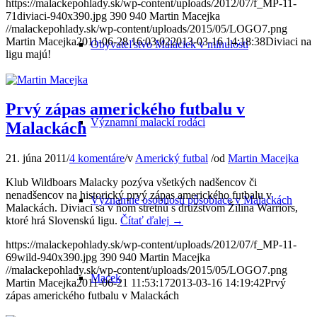
https://malackepohlady.sk/wp-content/uploads/2012/07/f_MP-11-
71diviaci-940x390.jpg
390
940
Martin Macejka
//malackepohlady.sk/wp-content/uploads/2015/05/LOGO7.png
Martin Macejka
2011-06-28 16:03:02
2013-03-16 14:18:38
Diviaci na
Obyvateľstvo Malaciek v minulosti
ligu majú!
Prvý zápas amerického futbalu v
Významní malackí rodáci
Malackách
21. júna 2011
/
4 komentáre
/
v
Americký futbal
/
od
Martin Macejka
Klub Wildboars Malacky pozýva všetkých nadšencov či
nenadšencov na historický prvý zápas amerického futbalu v
Významné osobnosti pôsobiace v Malackách
Malackách. Diviaci sa v ňom stretnú s družstvom Žilina Warriors,
ktoré hrá Slovenskú ligu.
Čítať ďalej
→
https://malackepohlady.sk/wp-content/uploads/2012/07/f_MP-11-
69wild-940x390.jpg
390
940
Martin Macejka
//malackepohlady.sk/wp-content/uploads/2015/05/LOGO7.png
Macek
Martin Macejka
2011-06-21 11:53:17
2013-03-16 14:19:42
Prvý
zápas amerického futbalu v Malackách