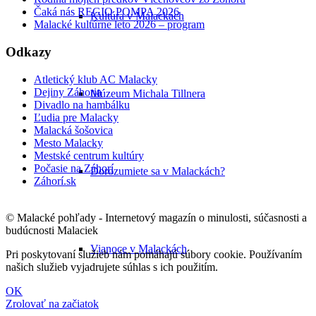
Čaká nás REGIO POMPA 2026
Kultúra v Malackách
Malacké kultúrne leto 2026 – program
Odkazy
Atletický klub AC Malacky
Dejiny Záhoria
Múzeum Michala Tillnera
Divadlo na hambálku
Ľudia pre Malacky
Malacká šošovica
Mesto Malacky
Mestské centrum kultúry
Počasie na Záhorí
Dorozumiete sa v Malackách?
Záhorí.sk
© Malacké pohľady - Internetový magazín o minulosti, súčasnosti a
budúcnosti Malaciek
Vianoce v Malackách
Pri poskytovaní služieb nám pomáhajú súbory cookie. Používaním
našich služieb vyjadrujete súhlas s ich použitím.
OK
Zrolovať na začiatok