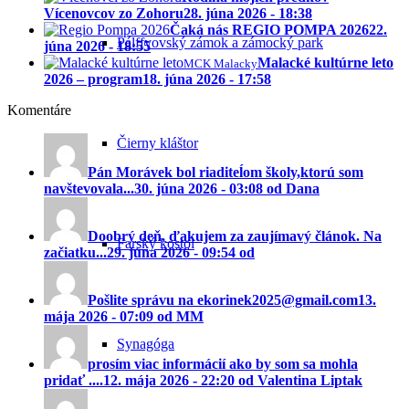
Vícenovcov zo Zohoru
28. júna 2026 - 18:38
Čaká nás REGIO POMPA 2026
22.
Pálffyovský zámok a zámocký park
júna 2026 - 18:55
Malacké kultúrne leto
MCK Malacky
2026 – program
18. júna 2026 - 17:58
Komentáre
Čierny kláštor
Pán Morávek bol riaditeĺom školy,ktorú som
navštevovala...
30. júna 2026 - 03:08 od Dana
Doobrý deň, ďakujem za zaujímavý článok. Na
Farský kostol
začiatku...
29. júna 2026 - 09:54 od
Pošlite správu na ekorinek2025@gmail.com
13.
mája 2026 - 07:09 od MM
Synagóga
prosím viac informácií ako by som sa mohla
pridať ....
12. mája 2026 - 22:20 od Valentina Liptak