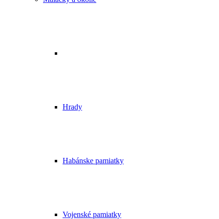
Hrady
Habánske pamiatky
Vojenské pamiatky