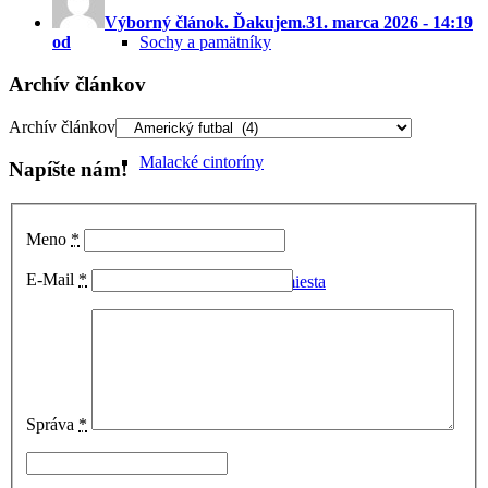
Výborný článok. Ďakujem.
31. marca 2026 - 14:19
Sochy a pamätníky
od
Archív článkov
Archív článkov
Malacké cintoríny
Napíšte nám!
Meno
*
E-Mail
*
Ďalšie pozoruhodné miesta
Zaniknuté pamiatky
Správa
*