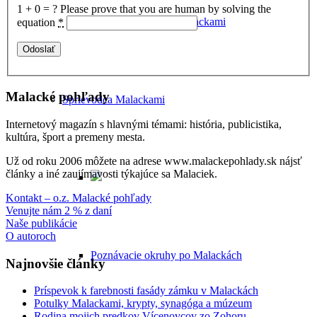
1 + 0 = ?
Please prove that you are human by solving the
Historické potulky Malackami
equation
*
Malacké pohľady
Sprievodca Malackami
Internetový magazín s hlavnými témami: história, publicistika,
kultúra, šport a premeny mesta.
Už od roku 2006 môžete na adrese www.malackepohlady.sk nájsť
články a iné zaujímavosti týkajúce sa Malaciek.
Kontakt – o.z. Malacké pohľady
Venujte nám 2 % z daní
Naše publikácie
O autoroch
Poznávacie okruhy po Malackách
Najnovšie články
Príspevok k farebnosti fasády zámku v Malackách
Potulky Malackami, krypty, synagóga a múzeum
Rodina mojich predkov Vícenovcov zo Zohoru