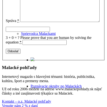
Historické potulky Malackami
Správa
*
Sprievodca Malackami
3 + 0 = ?
Please prove that you are human by solving the
equation
*
Malacké pohľady
Internetový magazín s hlavnými témami: história, publicistika,
kultúra, šport a premeny mesta.
Poznávacie okruhy po Malackách
Už od roku 2006 môžete na adrese www.malackepohlady.sk nájsť
články a iné zaujímavosti týkajúce sa Malaciek.
Kontakt – o.z. Malacké pohľady
Venujte nám 2 % z daní