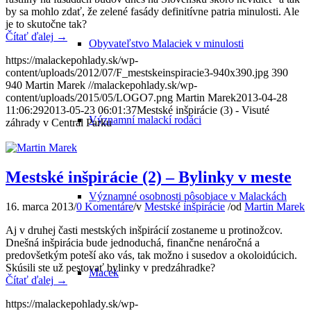
by sa mohlo zdať, že zelené fasády definitívne patria minulosti. Ale
je to skutočne tak?
Čítať ďalej
→
Obyvateľstvo Malaciek v minulosti
https://malackepohlady.sk/wp-
content/uploads/2012/07/F_mestskeinspiracie3-940x390.jpg
390
940
Martin Marek
//malackepohlady.sk/wp-
content/uploads/2015/05/LOGO7.png
Martin Marek
2013-04-28
11:06:29
2013-05-23 06:01:37
Mestské inšpirácie (3) - Visuté
Významní malackí rodáci
záhrady v Central Parku
Mestské inšpirácie (2) – Bylinky v meste
Významné osobnosti pôsobiace v Malackách
16. marca 2013
/
0 Komentáre
/
v
Mestské inšpirácie
/
od
Martin Marek
Aj v druhej časti mestských inšpirácií zostaneme u protinožcov.
Dnešná inšpirácia bude jednoduchá, finančne nenáročná a
predovšetkým poteší ako vás, tak možno i susedov a okoloidúcich.
Skúsili ste už pestovať bylinky v predzáhradke?
Macek
Čítať ďalej
→
https://malackepohlady.sk/wp-