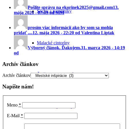
Pošlite správu na ekorinek2025@gmail.com
13.
Sochy a pamätníky
mája 2026 - 07:09 od MM
prosím viac informácií ako by som sa mohla
pridať ....
12. mája 2026 - 22:20 od Valentina Liptak
Malacké cintoríny
Výborný článok. Ďakujem.
31. marca 2026 - 14:19
od
Archív článkov
Ďalšie pozoruhodné miesta
Archív článkov
Napíšte nám!
Meno
*
Zaniknuté pamiatky
E-Mail
*