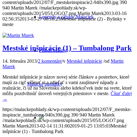
content/uploads/2012/07/F_mestskeinspiracie2-940x390.jpg
390
940
Martin Marek
//malackepohlady.sk/wp-
content/uploads/2015/05/LOGO7.png
Martin Marek
2013-03-16
Legendy a záhady Malaciek
02:56:35
2013-03-27 08:18:23
Mestské inšpirácie (2) - Bylinky v
meste
Mestské inšpirácie (1) – Tumbalong Park
Príbeh Maliny
14. februára 2013
/
2 komentáre
/
v
Mestské inšpirácie
/
od
Martin
Marek
Mestské inšpirácie je názov novej série článkov a postrehov, ktoré
majú za cieľ všímať si a zdieľať s vami zaujímavé nápady a
Malacké pamiatky
realizácie, či už na Slovensku alebo kdekoľvek inde na svete, ktoré
môžu pozdvihnúť úroveň verejných priestorov v meste.
Čítať ďalej
→
https://malackepohlady.sk/wp-content/uploads/2012/07/F_mestske-
inspiracie_tumbalong-940x390.jpg
390
940
Martin Marek
//malackepohlady.sk/wp-content/uploads/2015/05/LOGO7.png
Martin Marek
2013-02-14 11:31:00
2019-01-25 13:05:03
Mestské
inšpirácie (1) - Tumbalong Park