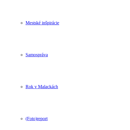
Mestské inšpirácie
Samospráva
Rok v Malackách
(Foto)report