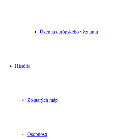
Územia európskeho významu
História
Zo starých máp
Osobnosti