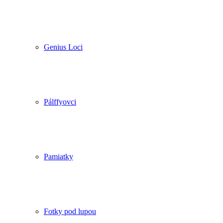
Genius Loci
Pálffyovci
Pamiatky
Fotky pod lupou