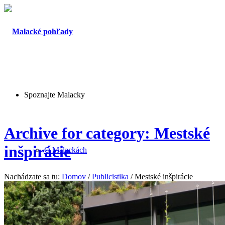
Spoznajte Malacky
Archive for category: Mestské
inšpirácie
O Malackách
Nachádzate sa tu:
Domov
/
Publicistika
/
Mestské inšpirácie