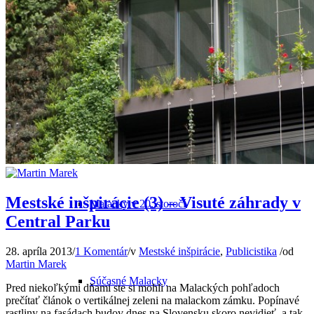
Odkiaľ pochádza názov mesta
Malacky v minulosti
Mestské inšpirácie (3) – Visuté záhrady v
Malacky v 20. storočí
Central Parku
28. apríla 2013
/
1 Komentár
/
v
Mestské inšpirácie
,
Publicistika
/
od
Martin Marek
Súčasné Malacky
Pred niekoľkými dňami ste si mohli na Malackých pohľadoch
prečítať článok o vertikálnej zeleni na malackom zámku. Popínavé
rastliny na fasádach budov dnes na Slovensku skoro nevidieť a tak