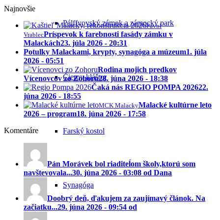
Najnovšie
Pálffyovský zámok a zámocký park
Pavol
Príspevok k farebnosti fasády zámku v
Vrablec
Malackách
23. júla 2026 - 20:31
Potulky Malackami, krypty, synagóga a múzeum
1. júla
2026 - 05:51
Rodina mojich predkov
Čierny kláštor
Vícenovcov zo Zohoru
28. júna 2026 - 18:38
Čaká nás REGIO POMPA 2026
22.
júna 2026 - 18:55
Malacké kultúrne leto
MCK Malacky
2026 – program
18. júna 2026 - 17:58
Komentáre
Farský kostol
Pán Morávek bol riaditeĺom školy,ktorú som
navštevovala...
30. júna 2026 - 03:08 od Dana
Synagóga
Doobrý deň, ďakujem za zaujímavý článok. Na
začiatku...
29. júna 2026 - 09:54 od