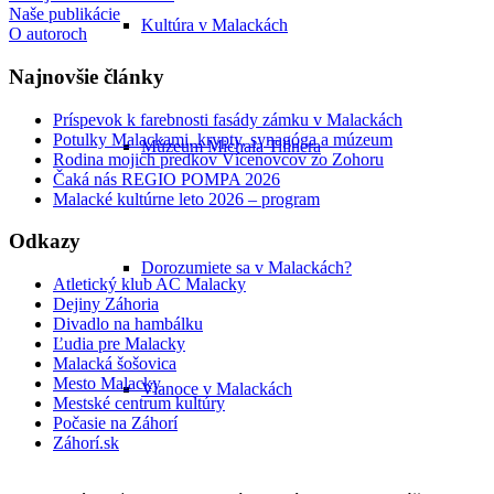
Naše publikácie
Kultúra v Malackách
O autoroch
Najnovšie články
Príspevok k farebnosti fasády zámku v Malackách
Potulky Malackami, krypty, synagóga a múzeum
Múzeum Michala Tillnera
Rodina mojich predkov Vícenovcov zo Zohoru
Čaká nás REGIO POMPA 2026
Malacké kultúrne leto 2026 – program
Odkazy
Dorozumiete sa v Malackách?
Atletický klub AC Malacky
Dejiny Záhoria
Divadlo na hambálku
Ľudia pre Malacky
Malacká šošovica
Mesto Malacky
Vianoce v Malackách
Mestské centrum kultúry
Počasie na Záhorí
Záhorí.sk