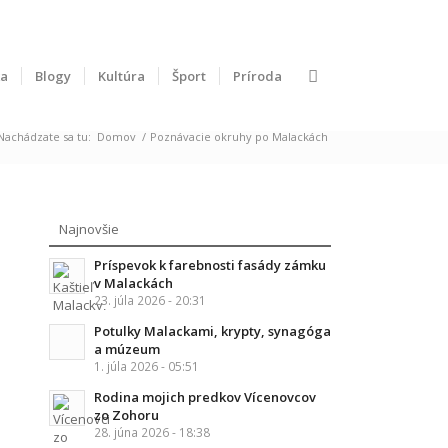
ka
Blogy
Kultúra
Šport
Príroda
Nachádzate sa tu:
Domov
/
Poznávacie okruhy po Malackách
Najnovšie
Príspevok k farebnosti fasády zámku
v Malackách
23. júla 2026 - 20:31
Potulky Malackami, krypty, synagóga
a múzeum
1. júla 2026 - 05:51
Rodina mojich predkov Vícenovcov
zo Zohoru
28. júna 2026 - 18:38