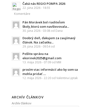
Čaká nás REGIO POMPA 2026
22. júna 2026 - 18:55
Komentáre
Pán Morávek bol riaditeĺom
školy,ktorú som navštevovala...
30. júna 2026 - 03:08 od Dana
Doobrý deň, ďakujem za zaujímavý
článok. Na začiatku...
29. júna 2026 - 09:54 od
Pošlite správu na
ekorinek2025@gmail.com
13. mája 2026 - 07:09 od MM
prosím viac informácií ako by som sa
mohla pridať ....
12. mája 2026 - 22:20 od Valentina Liptak
ARCHÍV ČLÁNKOV
Archív článkov