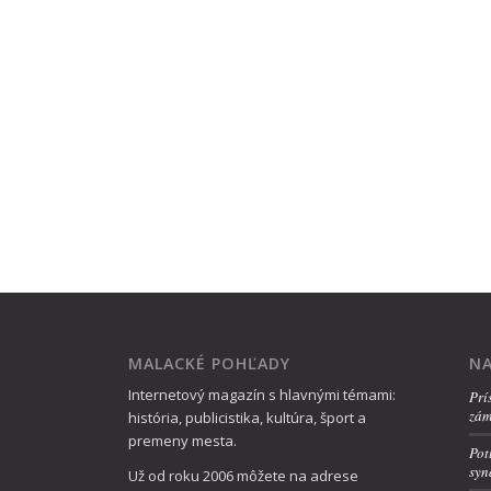
MALACKÉ POHĽADY
NA
Internetový magazín s hlavnými témami:
Prí
zám
história, publicistika, kultúra, šport a
premeny mesta.
Pot
syn
Už od roku 2006 môžete na adrese