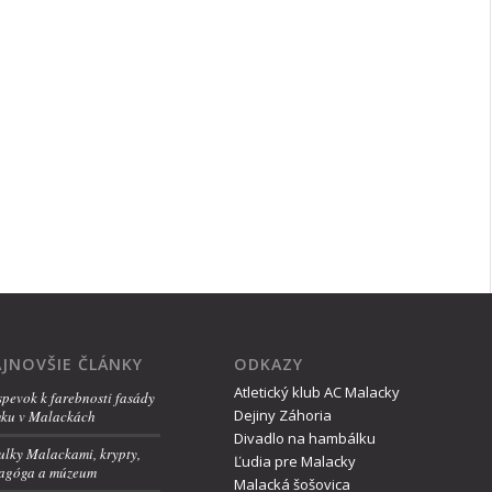
JNOVŠIE ČLÁNKY
ODKAZY
Atletický klub AC Malacky
spevok k farebnosti fasády
Dejiny Záhoria
ku v Malackách
Divadlo na hambálku
ulky Malackami, krypty,
Ľudia pre Malacky
agóga a múzeum
Malacká šošovica