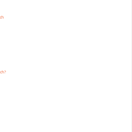
ách
ch?