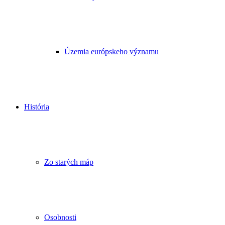
Územia európskeho významu
História
Zo starých máp
Osobnosti