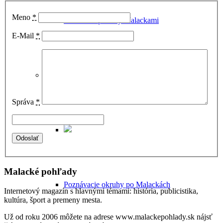
Meno
*
Historické potulky Malackami
E-Mail
*
Sprievodca Malackami
Správa
*
Malacké pohľady
Poznávacie okruhy po Malackách
Internetový magazín s hlavnými témami: história, publicistika,
kultúra, šport a premeny mesta.
Už od roku 2006 môžete na adrese www.malackepohlady.sk nájsť