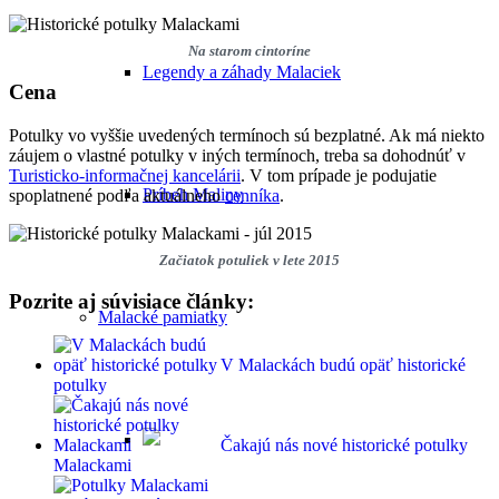
Na starom cintoríne
Legendy a záhady Malaciek
Cena
Potulky vo vyššie uvedených termínoch sú bezplatné. Ak má niekto
záujem o vlastné potulky v iných termínoch, treba sa dohodnúť v
Turisticko-informačnej kancelárii
. V tom prípade je podujatie
Príbeh Maliny
spoplatnené podľa aktuálneho
cenníka
.
Začiatok potuliek v lete 2015
Pozrite aj súvisiace články:
Malacké pamiatky
V Malackách budú opäť historické
potulky
Čakajú nás nové historické potulky
Malackami