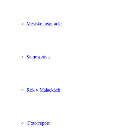
Mestské inšpirácie
Samospráva
Rok v Malackách
(Foto)report