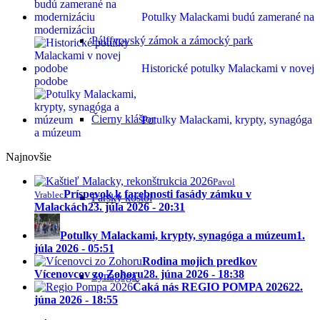
Potulky Malackami budú zamerané na
modernizáciu
Pálffyovský zámok a zámocký park
Historické potulky Malackami v novej
podobe
Čierny kláštor
Potulky Malackami, krypty, synagóga
a múzeum
Najnovšie
Pavol
Príspevok k farebnosti fasády zámku v
Vrablec
Farský kostol
Malackách
23. júla 2026 - 20:31
Potulky Malackami, krypty, synagóga a múzeum
1.
júla 2026 - 05:51
Rodina mojich predkov
Vícenovcov zo Zohoru
28. júna 2026 - 18:38
Synagóga
Čaká nás REGIO POMPA 2026
22.
júna 2026 - 18:55