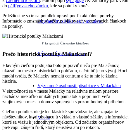
k
Čiernemu kláštoru
. Potom popri
synagóge
cez zámocký park vedú
do
pálffyovského zámku
, kde sa potulky končia.
Príležitostne sa trasa potuliek upraví podľa aktuálnej potreby.
Informácie o zmenách sú vždy publikované v pozývacích článkoch
Obyvateľstvo Malaciek v minulosti
na potulky.
V kryptách Čierneho kláštora
Významní malackí rodáci
Prečo historické potulky Malackami?
Hlavným cieľom podujatia bolo pripraviť niečo pre Malačanov,
ukázať im mesto z historického pohľadu, načrtnúť jeho vývoj. Hoci
mnohí tvrdia, že Malacky nemajú centrum a že tu nie je žiadna
história.
Významné osobnosti pôsobiace v Malackách
V skutočnosti sa v meste Malacky na relatívne malom priestore
nachádza niekoľko unikátnych pamiatok a popri nich veľa
zaujímavých miest a domov spojených s pozoruhodnými príbehmi.
Cieľom potuliek nie je len klasické sprevádzanie, ale zapájanie
návštevníkov, ktorí obohacujú výklad o vlastné zážitky a informácie,
Macek
ktoré sa viažu k jednotlivým objektom. Od začiatku organizátorov
prekvapil záujem ľudí, ktorý neustáva ani po rokoch.