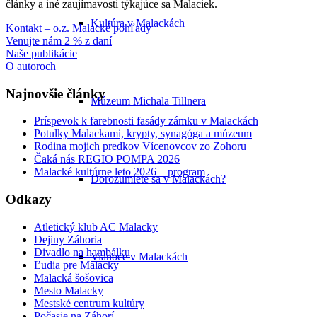
články a iné zaujímavosti týkajúce sa Malaciek.
Kultúra v Malackách
Kontakt – o.z. Malacké pohľady
Venujte nám 2 % z daní
Naše publikácie
O autoroch
Najnovšie články
Múzeum Michala Tillnera
Príspevok k farebnosti fasády zámku v Malackách
Potulky Malackami, krypty, synagóga a múzeum
Rodina mojich predkov Vícenovcov zo Zohoru
Čaká nás REGIO POMPA 2026
Malacké kultúrne leto 2026 – program
Dorozumiete sa v Malackách?
Odkazy
Atletický klub AC Malacky
Dejiny Záhoria
Divadlo na hambálku
Vianoce v Malackách
Ľudia pre Malacky
Malacká šošovica
Mesto Malacky
Mestské centrum kultúry
Počasie na Záhorí