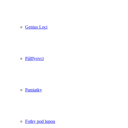
Genius Loci
Pálffyovci
Pamiatky
Fotky pod lupou