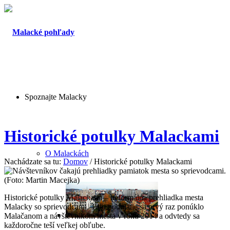
Spoznajte Malacky
Historické potulky Malackami
O Malackách
Nachádzate sa tu:
Domov
/
Historické potulky Malackami
Historické potulky Malackami – neformálna prehliadka mesta
Malacky so sprievodcami. Toto podujatie sa prvý raz ponúklo
Malačanom a návštevníkom mesta v roku 2014 a odvtedy sa
každoročne teší veľkej obľube.