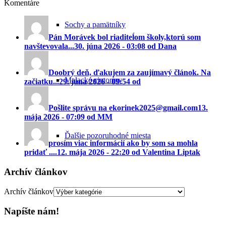
Komentáre
Sochy a pamätníky
Pán Morávek bol riaditeĺom školy,ktorú som
navštevovala...
30. júna 2026 - 03:08 od Dana
Doobrý deň, ďakujem za zaujímavý článok. Na
Malacké cintoríny
začiatku...
29. júna 2026 - 09:54 od
Pošlite správu na ekorinek2025@gmail.com
13.
mája 2026 - 07:09 od MM
Ďalšie pozoruhodné miesta
prosím viac informácií ako by som sa mohla
pridať ....
12. mája 2026 - 22:20 od Valentina Liptak
Archív článkov
Zaniknuté pamiatky
Archív článkov
Napíšte nám!