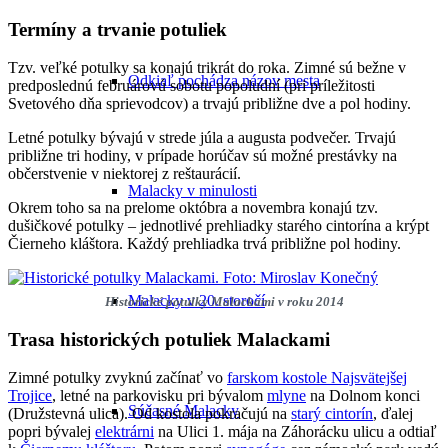
Termíny a trvanie potuliek
Tzv. veľké potulky sa konajú trikrát do roka. Zimné sú bežne v
Odkiaľ pochádza názov mesta
predposlednú februárovú sobotu popoludní (pri príležitosti
Svetového dňa sprievodcov) a trvajú približne dve a pol hodiny.
Letné potulky bývajú v strede júla a augusta podvečer. Trvajú
približne tri hodiny, v prípade horúčav sú možné prestávky na
občerstvenie v niektorej z reštaurácií.
Malacky v minulosti
Okrem toho sa na prelome októbra a novembra konajú tzv.
dušičkové potulky – jednotlivé prehliadky starého cintorína a krýpt
Čierneho kláštora. Každý prehliadka trvá približne pol hodiny.
Malacky v 20. storočí
Historické potulky Malackami v roku 2014
Trasa historických potuliek Malackami
Zimné potulky zvyknú začínať vo
farskom kostole Najsvätejšej
Trojice
, letné na parkovisku pri bývalom
mlyne
na Dolnom konci
Súčasné Malacky
(Družstevná ulica). Od kostola pokračujú na
starý cintorín
, ďalej
popri bývalej
elektrárni
na Ulici 1. mája na Záhorácku ulicu a odtiaľ