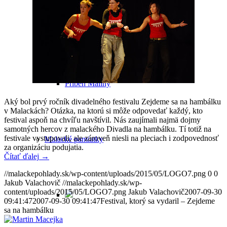
Legendy a záhady Malaciek
Príbeh Maliny
Aký bol prvý ročník divadelného festivalu Zejdeme sa na hambálku
v Malackách? Otázka, na ktorú si môže odpovedať každý, kto
festival aspoň na chvíľu navštívil. Nás zaujímali najmä dojmy
samotných hercov z malackého Divadla na hambálku. Tí totiž na
festivale vystupovali, ale zároveň niesli na pleciach i zodpovednosť
Malacké pamiatky
za organizáciu podujatia.
Čítať ďalej
→
//malackepohlady.sk/wp-content/uploads/2015/05/LOGO7.png
0
0
Jakub Valachovič
//malackepohlady.sk/wp-
content/uploads/2015/05/LOGO7.png
Jakub Valachovič
2007-09-30
09:41:47
2007-09-30 09:41:47
Festival, ktorý sa vydaril – Zejdeme
sa na hambálku