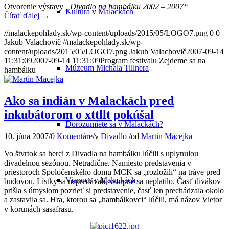
Otvorenie výstavy
„Divadlo na hambálku 2002 – 2007“
Kultúra v Malackách
Čítať ďalej
→
//malackepohlady.sk/wp-content/uploads/2015/05/LOGO7.png
0
0
Jakub Valachovič
//malackepohlady.sk/wp-
content/uploads/2015/05/LOGO7.png
Jakub Valachovič
2007-09-14
11:31:09
2007-09-14 11:31:09
Program festivalu Zejdeme sa na
Múzeum Michala Tillnera
hambálku
Ako sa indián v Malackách pred
inkubátorom o xttllt pokúšal
Dorozumiete sa v Malackách?
10. júna 2007
/
0 Komentáre
/
v
Divadlo
/
od
Martin Macejka
Vo štvrtok sa herci z Divadla na hambálku lúčili s uplynulou
divadelnou sezónou. Netradične. Namiesto predstavenia v
priestoroch Spoločenského domu MCK sa „rozložili“ na tráve pred
Vianoce v Malackách
budovou. Lístky sa nepredávali, vstupné sa neplatilo. Časť divákov
prišla s úmyslom pozrieť si predstavenie, časť len prechádzala okolo
a zastavila sa. Hra, ktorou sa „hambálkovci“ lúčili, má názov Vietor
v korunách sasafrasu.