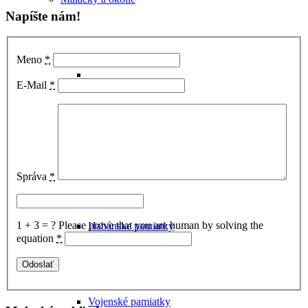
Napíšte nám!
Meno
*
E-Mail
*
Hrady
Správa
*
1 + 3 = ?
Please prove that you are human by solving the
Habánske pamiatky
equation
*
Vojenské pamiatky