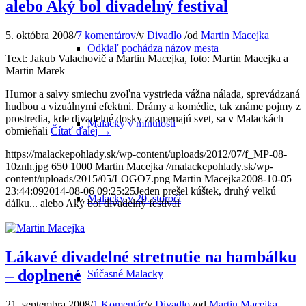
alebo Aký bol divadelný festival
5. októbra 2008
/
7 komentárov
/
v
Divadlo
/
od
Martin Macejka
Odkiaľ pochádza názov mesta
Text: Jakub Valachovič a Martin Macejka, foto: Martin Macejka a
Martin Marek
Humor a salvy smiechu zvoľna vystrieda vážna nálada, sprevádzaná
hudbou a vizuálnymi efektmi. Drámy a komédie, tak známe pojmy z
prostredia, kde divadelné dosky znamenajú svet, sa v Malackách
Malacky v minulosti
obmieňali
Čítať ďalej
→
https://malackepohlady.sk/wp-content/uploads/2012/07/f_MP-08-
10znh.jpg
650
1000
Martin Macejka
//malackepohlady.sk/wp-
content/uploads/2015/05/LOGO7.png
Martin Macejka
2008-10-05
23:44:09
2014-08-06 09:25:25
Jeden prešel kúštek, druhý velkú
Malacky v 20. storočí
dálku... alebo Aký bol divadelný festival
Lákavé divadelné stretnutie na hambálku
– doplnené
Súčasné Malacky
21. septembra 2008
/
1 Komentár
/
v
Divadlo
/
od
Martin Macejka