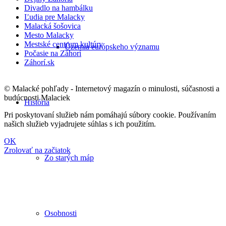
Divadlo na hambálku
Ľudia pre Malacky
Malacká šošovica
Mesto Malacky
Mestské centrum kultúry
Územia európskeho významu
Počasie na Záhorí
Záhorí.sk
© Malacké pohľady - Internetový magazín o minulosti, súčasnosti a
budúcnosti Malaciek
História
Pri poskytovaní služieb nám pomáhajú súbory cookie. Používaním
našich služieb vyjadrujete súhlas s ich použitím.
OK
Zrolovať na začiatok
Zo starých máp
Osobnosti