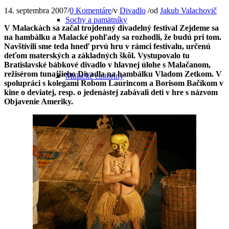
14. septembra 2007
/
0 Komentáre
/
v
Divadlo
/
od
Jakub Valachovič
Sochy a pamätníky
V Malackách sa začal trojdenný divadelný festival Zejdeme sa
na hambálku a Malacké pohľady sa rozhodli, že budú pri tom.
Navštívili sme teda hneď prvú hru v rámci festivalu, určenú
deťom materských a základných škôl. Vystupovalo tu
Bratislavské bábkové divadlo v hlavnej úlohe s Malačanom,
režisérom tunajšieho Divadla na hambálku Vladom Zetkom. V
Malacké cintoríny
spolupráci s kolegami Robom Laurincom a Borisom Bačíkom v
kine o deviatej, resp. o jedenástej zabávali deti v hre s názvom
Objavenie Ameriky.
Ďalšie pozoruhodné miesta
Zaniknuté pamiatky