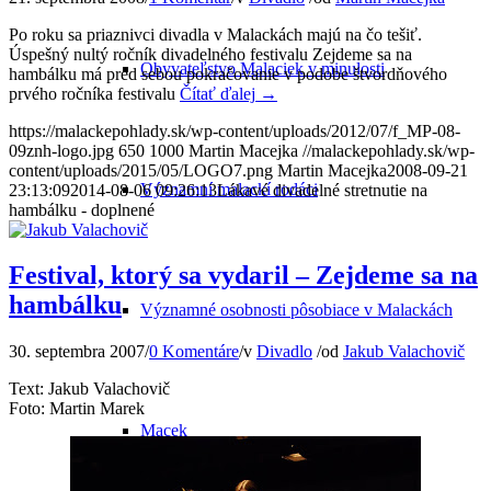
Po roku sa priaznivci divadla v Malackách majú na čo tešiť.
Úspešný nultý ročník divadelného festivalu Zejdeme sa na
Obyvateľstvo Malaciek v minulosti
hambálku má pred sebou pokračovanie v podobe štvordňového
prvého ročníka festivalu
Čítať ďalej
→
https://malackepohlady.sk/wp-content/uploads/2012/07/f_MP-08-
09znh-logo.jpg
650
1000
Martin Macejka
//malackepohlady.sk/wp-
content/uploads/2015/05/LOGO7.png
Martin Macejka
2008-09-21
Významní malackí rodáci
23:13:09
2014-08-06 09:26:13
Lákavé divadelné stretnutie na
hambálku - doplnené
Festival, ktorý sa vydaril – Zejdeme sa na
hambálku
Významné osobnosti pôsobiace v Malackách
30. septembra 2007
/
0 Komentáre
/
v
Divadlo
/
od
Jakub Valachovič
Text: Jakub Valachovič
Foto: Martin Marek
Macek