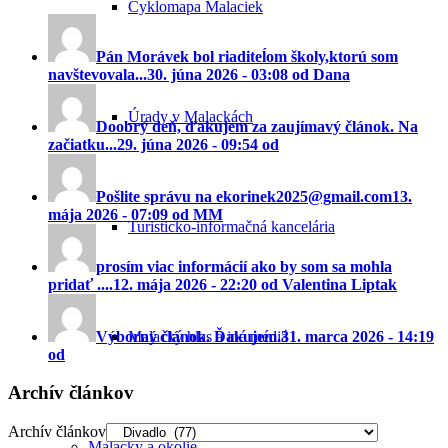
Cyklomapa Malaciek
Pán Morávek bol riaditeĺom školy,ktorú som
navštevovala...
30. júna 2026 - 03:08 od Dana
Úrady v Malackách
Doobrý deň, ďakujem za zaujímavý článok. Na
začiatku...
29. júna 2026 - 09:54 od
Pošlite správu na ekorinek2025@gmail.com
13.
mája 2026 - 07:09 od MM
Turisticko-informačná kancelária
prosím viac informácií ako by som sa mohla
pridať ....
12. mája 2026 - 22:20 od Valentina Liptak
Výborný článok. Ďakujem.
31. marca 2026 - 14:19
Malacký hlas a iné médiá
od
Archív článkov
Archív článkov
Malacky a okolie