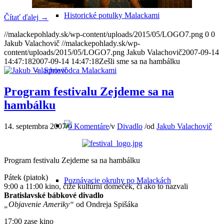
Historické potulky Malackami
Čítať ďalej
→
//malackepohlady.sk/wp-content/uploads/2015/05/LOGO7.png
0
0
Jakub Valachovič
//malackepohlady.sk/wp-
content/uploads/2015/05/LOGO7.png
Jakub Valachovič
2007-09-14
14:47:18
2007-09-14 14:47:18
Zešli sme sa na hambálku
Sprievodca Malackami
Program festivalu Zejdeme sa na
hambálku
14. septembra 2007
/
0 Komentáre
/
v
Divadlo
/
od
Jakub Valachovič
Program festivalu Zejdeme sa na hambálku
Pátek (piatok)
Poznávacie okruhy po Malackách
9:00 a 11:00 kino, čiže kultúrni domeček, či ako to nazvali
Bratislavské bábkové divadlo
„Objavenie Ameriky“
od Ondreja Spišáka
17:00 zase kino