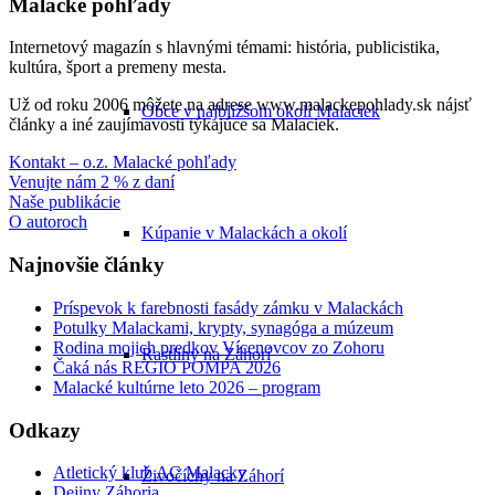
Malacké pohľady
Internetový magazín s hlavnými témami: história, publicistika,
kultúra, šport a premeny mesta.
Už od roku 2006 môžete na adrese www.malackepohlady.sk nájsť
Obce v najbližšom okolí Malaciek
články a iné zaujímavosti týkajúce sa Malaciek.
Kontakt – o.z. Malacké pohľady
Venujte nám 2 % z daní
Naše publikácie
O autoroch
Kúpanie v Malackách a okolí
Najnovšie články
Príspevok k farebnosti fasády zámku v Malackách
Potulky Malackami, krypty, synagóga a múzeum
Rodina mojich predkov Vícenovcov zo Zohoru
Rastliny na Záhorí
Čaká nás REGIO POMPA 2026
Malacké kultúrne leto 2026 – program
Odkazy
Atletický klub AC Malacky
Živočíchy na Záhorí
Dejiny Záhoria