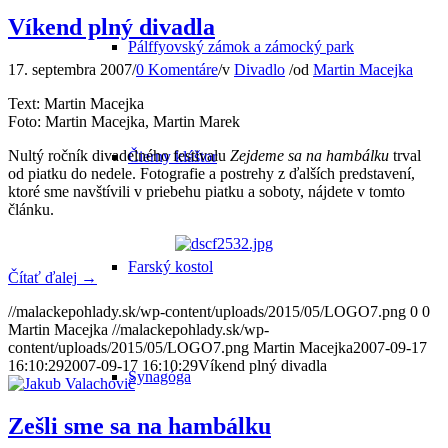
Víkend plný divadla
Pálffyovský zámok a zámocký park
17. septembra 2007
/
0 Komentáre
/
v
Divadlo
/
od
Martin Macejka
Text: Martin Macejka
Foto: Martin Macejka, Martin Marek
Nultý ročník divadelného festivalu
Zejdeme sa na hambálku
trval
Čierny kláštor
od piatku do nedele. Fotografie a postrehy z ďalších predstavení,
ktoré sme navštívili v priebehu piatku a soboty, nájdete v tomto
článku.
Farský kostol
Čítať ďalej
→
//malackepohlady.sk/wp-content/uploads/2015/05/LOGO7.png
0
0
Martin Macejka
//malackepohlady.sk/wp-
content/uploads/2015/05/LOGO7.png
Martin Macejka
2007-09-17
16:10:29
2007-09-17 16:10:29
Víkend plný divadla
Synagóga
Zešli sme sa na hambálku