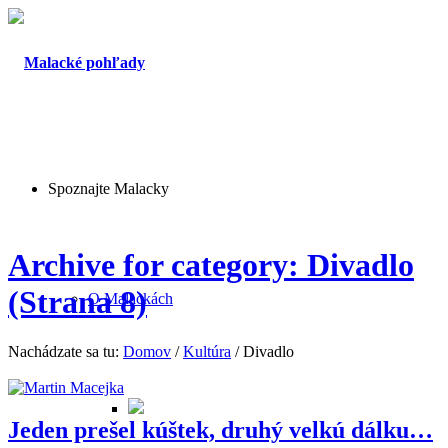
Spoznajte Malacky
Archive for category: Divadlo
(Strana 8)
O Malackách
Nachádzate sa tu:
Domov
/
Kultúra
/
Divadlo
Jeden prešel kúštek, druhý velkú dálku…