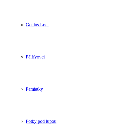
Genius Loci
Pálffyovci
Pamiatky
Fotky pod lupou