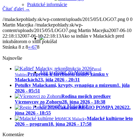
Praktické informácie
Čítať ďalej
→
//malackepohlady.sk/wp-content/uploads/2015/05/LOGO7.png
0
0
Martin Macejka
//malackepohlady.sk/wp-
content/uploads/2015/05/LOGO7.png
Martin Macejka
2007-06-10
22:18:13
2007-06-10 22:18:13
Ako sa indián v Malackách pred
inkubátorom o xttllt pokúšal
Stránka 8 z 8
«
‹
6
7
8
Najnovšie
Pavol
Ako sa dostať do Malaciek
Príspevok k farebnosti fasády zámku v
Vrablec
Malackách
23. júla 2026 - 20:31
Potulky Malackami, krypty, synagóga a múzeum
1. júla
2026 - 05:51
Rodina mojich predkov
Vícenovcov zo Zohoru
28. júna 2026 - 18:38
Ubytovanie v Malackách
Čaká nás REGIO POMPA 2026
22.
júna 2026 - 18:55
Malacké kultúrne leto
MCK Malacky
2026 – program
18. júna 2026 - 17:58
Komentáre