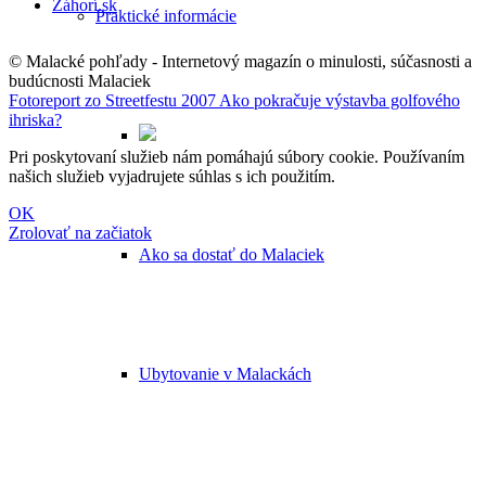
Záhorí.sk
Praktické informácie
© Malacké pohľady - Internetový magazín o minulosti, súčasnosti a
budúcnosti Malaciek
Fotoreport zo Streetfestu 2007
Ako pokračuje výstavba golfového
ihriska?
Pri poskytovaní služieb nám pomáhajú súbory cookie. Používaním
našich služieb vyjadrujete súhlas s ich použitím.
OK
Zrolovať na začiatok
Ako sa dostať do Malaciek
Ubytovanie v Malackách