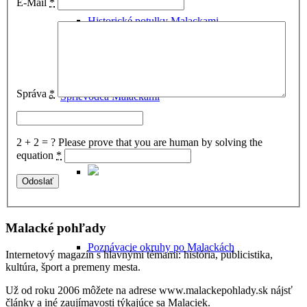
E-Mail
*
Historické potulky Malackami
Správa
*
Sprievodca Malackami
2 + 2 = ?
Please prove that you are human by solving the
equation
*
Malacké pohľady
Poznávacie okruhy po Malackách
Internetový magazín s hlavnými témami: história, publicistika,
kultúra, šport a premeny mesta.
Už od roku 2006 môžete na adrese www.malackepohlady.sk nájsť
články a iné zaujímavosti týkajúce sa Malaciek.