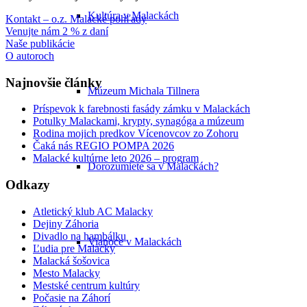
Kultúra v Malackách
Kontakt – o.z. Malacké pohľady
Venujte nám 2 % z daní
Naše publikácie
O autoroch
Najnovšie články
Múzeum Michala Tillnera
Príspevok k farebnosti fasády zámku v Malackách
Potulky Malackami, krypty, synagóga a múzeum
Rodina mojich predkov Vícenovcov zo Zohoru
Čaká nás REGIO POMPA 2026
Malacké kultúrne leto 2026 – program
Dorozumiete sa v Malackách?
Odkazy
Atletický klub AC Malacky
Dejiny Záhoria
Divadlo na hambálku
Vianoce v Malackách
Ľudia pre Malacky
Malacká šošovica
Mesto Malacky
Mestské centrum kultúry
Počasie na Záhorí