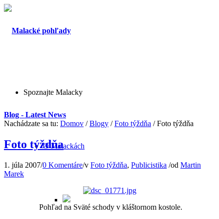
Spoznajte Malacky
Blog - Latest News
Nachádzate sa tu:
Domov
/
Blogy
/
Foto týždňa
/
Foto týždňa
Foto týždňa
O Malackách
1. júla 2007
/
0 Komentáre
/
v
Foto týždňa
,
Publicistika
/
od
Martin
Marek
Pohľad na Sväté schody v kláštornom kostole.