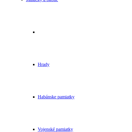
Hrady
Habánske pamiatky
Vojenské pamiatky