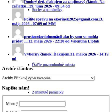
Doobrý deň, ďakujem za zaujímavý článok. Na
začiatku...
29. júna 2026 - 09:54 od
Sochy a pamätníky
Pošlite správu na ekorinek2025@gmail.com
13.
mája 2026 - 07:09 od MM
prosím viac informácií ako by som sa mohla
Malacké cintoríny
pridať ....
12. mája 2026 - 22:20 od Valentina Liptak
Výborný článok. Ďakujem.
31. marca 2026 - 14:19
od
Ďalšie pozoruhodné miesta
Archív článkov
Archív článkov
Napíšte nám!
Zaniknuté pamiatky
Meno
*