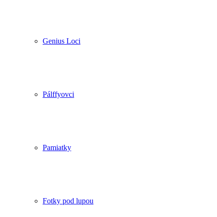
Genius Loci
Pálffyovci
Pamiatky
Fotky pod lupou