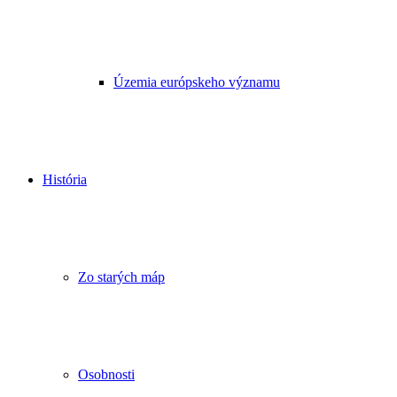
Územia európskeho významu
História
Zo starých máp
Osobnosti