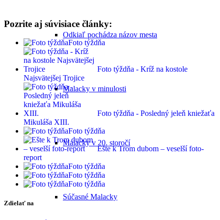
Pozrite aj súvisiace články:
Odkiaľ pochádza názov mesta
Foto týždňa
Foto týždňa - Kríž na kostole
Najsvätejšej Trojice
Malacky v minulosti
Foto týždňa - Posledný jeleň kniežaťa
Mikuláša XIII.
Foto týždňa
Malacky v 20. storočí
Ešte k Trom dubom – veselší foto-
report
Foto týždňa
Foto týždňa
Foto týždňa
Súčasné Malacky
Zdielať na