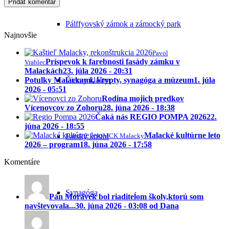
Pálffyovský zámok a zámocký park
Najnovšie
Pavol
Príspevok k farebnosti fasády zámku v
Vrablec
Malackách
23. júla 2026 - 20:31
Potulky Malackami, krypty, synagóga a múzeum
1. júla
Čierny kláštor
2026 - 05:51
Rodina mojich predkov
Vícenovcov zo Zohoru
28. júna 2026 - 18:38
Čaká nás REGIO POMPA 2026
22.
júna 2026 - 18:55
Malacké kultúrne leto
MCK Malacky
Farský kostol
2026 – program
18. júna 2026 - 17:58
Komentáre
Synagóga
Pán Morávek bol riaditeĺom školy,ktorú som
navštevovala...
30. júna 2026 - 03:08 od Dana