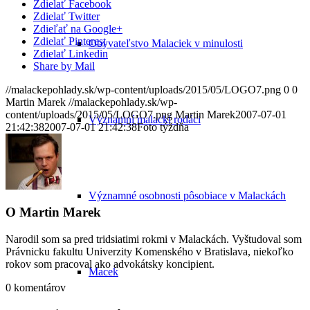
Zdielať Facebook
Zdielať Twitter
Zdieľať na Google+
Zdielať Pinterest
Obyvateľstvo Malaciek v minulosti
Zdielať Linkedin
Share by Mail
//malackepohlady.sk/wp-content/uploads/2015/05/LOGO7.png
0
0
Martin Marek
//malackepohlady.sk/wp-
content/uploads/2015/05/LOGO7.png
Martin Marek
2007-07-01
Významní malackí rodáci
21:42:38
2007-07-01 21:42:38
Foto týždňa
Významné osobnosti pôsobiace v Malackách
O
Martin Marek
Narodil som sa pred tridsiatimi rokmi v Malackách. Vyštudoval som
Právnicku fakultu Univerzity Komenského v Bratislava, niekoľko
rokov som pracoval ako advokátsky koncipient.
Macek
0
komentárov