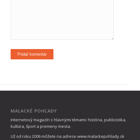
MALACKÉ POHĽADY
Internetový magazín s hlavnými témami: história, publicistika,
kultúra, šport a premeny mesta.
Už od roku 2006 môžete na adrese www.malackepohlady.sk