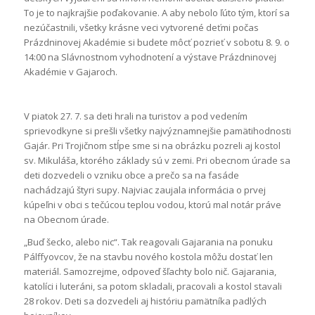
To je to najkrajšie poďakovanie. A aby nebolo ľúto tým, ktorí sa
nezúčastnili, všetky krásne veci vytvorené deťmi počas
Prázdninovej Akadémie si budete môcť pozrieť v sobotu 8. 9. o
14:00 na Slávnostnom vyhodnotení a výstave Prázdninovej
Akadémie v Gajaroch.
V piatok 27. 7. sa deti hrali na turistov a pod vedením
sprievodkyne si prešli všetky najvýznamnejšie pamätihodnosti
Gajár. Pri Trojičnom stĺpe sme si na obrázku pozreli aj kostol
sv. Mikuláša, ktorého základy sú v zemi. Pri obecnom úrade sa
deti dozvedeli o vzniku obce a prečo sa na fasáde
nachádzajú štyri supy. Najviac zaujala informácia o prvej
kúpeľni v obci s tečúcou teplou vodou, ktorú mal notár práve
na Obecnom úrade.
„Buď šecko, alebo nic“. Tak reagovali Gajarania na ponuku
Pálffyovcov, že na stavbu nového kostola môžu dostať len
materiál. Samozrejme, odpoveď šľachty bolo nič. Gajarania,
katolíci i luteráni, sa potom skladali, pracovali a kostol stavali
28 rokov. Deti sa dozvedeli aj históriu pamätníka padlých