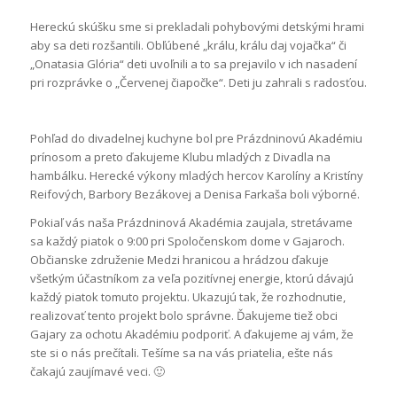
Hereckú skúšku sme si prekladali pohybovými detskými hrami
aby sa deti rozšantili. Obľúbené „králu, králu daj vojačka“ či
„Onatasia Glória“ deti uvoľnili a to sa prejavilo v ich nasadení
pri rozprávke o „Červenej čiapočke“. Deti ju zahrali s radosťou.
Pohľad do divadelnej kuchyne bol pre Prázdninovú Akadémiu
prínosom a preto ďakujeme Klubu mladých z Divadla na
hambálku. Herecké výkony mladých hercov Karolíny a Kristíny
Reifových, Barbory Bezákovej a Denisa Farkaša boli výborné.
Pokiaľ vás naša Prázdninová Akadémia zaujala, stretávame
sa každý piatok o 9:00 pri Spoločenskom dome v Gajaroch.
Občianske združenie Medzi hranicou a hrádzou ďakuje
všetkým účastníkom za veľa pozitívnej energie, ktorú dávajú
každý piatok tomuto projektu. Ukazujú tak, že rozhodnutie,
realizovať tento projekt bolo správne. Ďakujeme tiež obci
Gajary za ochotu Akadémiu podporiť. A ďakujeme aj vám, že
ste si o nás prečítali. Tešíme sa na vás priatelia, ešte nás
čakajú zaujímavé veci. 🙂