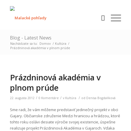
Blog - Latest News
Nachádzate sa tu:
Domov
/
Kultúra
/
Prázdninová akadémia v plnom prúde
Prázdninová akadémia v
plnom prúde
/
/
/
22. augusta 2012
0 Komentáre
v
Kultúra
od
Denisa Bogdalíková
Sme radi, že vám môžeme predstaviť jedinečný projekt v obci
Gajary. Občianske združenie Medzi hranicou a hrádzou, ktoré
tohto roku oslávi desiate výročie svojej existencie, úspešne
realizuje projekt Prázdninová Akadémia v Gajaroch. Vďaka