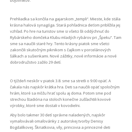
bojovníkov.
Prehliadka sa končila na gajarskom „templi“. Mieste, kde stála
krásna halová synagóga. Stará pohľadnica deťom priblížila jej
vzhľad. Po hre na turistov sme si všetci šli oddýchnuť do
Rybárskeho domčeka Klubu mladých rybárov pri „Špeku“. Tam
sme sa naučili staré hry. Tento krásny piatok sme všetci
zakončili skutočným piknikom s čajíkom v porcelánových
šálkach a sušienkami. Nové zážitky, nové informácie a nové
dobrodružstvo zažilo 29 detí.
O týždeň neskôr v piatok 3.8. sme sa stretli o 9:00 opäť. A
čakala nás najskôr krátka hra. Deti sa naučili opäť spoločným
hrám, ktoré sa môžu hrať spolu aj doma. Potom sme pod
strechou štadióna na stoloch konečne zušľachtili kovové
výrobky, ktoré sme dostali v kovodielni.
Aby bolo takmer 30 detí správne naladených, najskôr
vymaľovávali omaľovánky z autorskej tvorby Denisy
Bogdalíkovej. Škriatkovia, víly, princovia a princezné deti