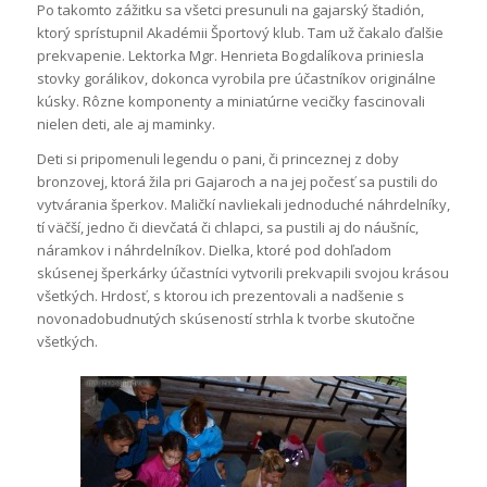
Po takomto zážitku sa všetci presunuli na gajarský štadión,
ktorý sprístupnil Akadémii Športový klub. Tam už čakalo ďalšie
prekvapenie. Lektorka Mgr. Henrieta Bogdalíkova priniesla
stovky gorálikov, dokonca vyrobila pre účastníkov originálne
kúsky. Rôzne komponenty a miniatúrne vecičky fascinovali
nielen deti, ale aj maminky.
Deti si pripomenuli legendu o pani, či princeznej z doby
bronzovej, ktorá žila pri Gajaroch a na jej počesť sa pustili do
vytvárania šperkov. Maličkí navliekali jednoduché náhrdelníky,
tí väčší, jedno či dievčatá či chlapci, sa pustili aj do náušníc,
náramkov i náhrdelníkov. Dielka, ktoré pod dohľadom
skúsenej šperkárky účastníci vytvorili prekvapili svojou krásou
všetkých. Hrdosť, s ktorou ich prezentovali a nadšenie s
novonadobudnutých skúseností strhla k tvorbe skutočne
všetkých.