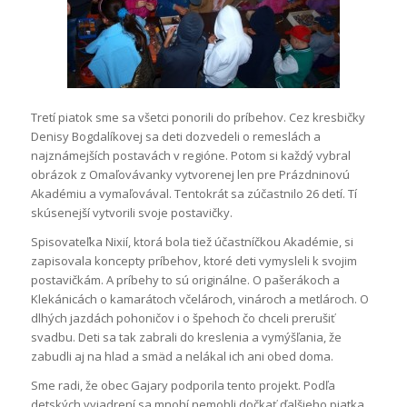
Tretí piatok sme sa všetci ponorili do príbehov. Cez kresbičky
Denisy Bogdalíkovej sa deti dozvedeli o remeslách a
najznámejších postavách v regióne. Potom si každý vybral
obrázok z Omaľovávanky vytvorenej len pre Prázdninovú
Akadémiu a vymaľovával. Tentokrát sa zúčastnilo 26 detí. Tí
skúsenejší vytvorili svoje postavičky.
Spisovateľka Nixií, ktorá bola tiež účastníčkou Akadémie, si
zapisovala koncepty príbehov, ktoré deti vymysleli k svojim
postavičkám. A príbehy to sú originálne. O pašerákoch a
Klekánicách o kamarátoch včelároch, vinároch a metlároch. O
dlhých jazdách pohoničov i o špehoch čo chceli prerušiť
svadbu. Deti sa tak zabrali do kreslenia a vymýšľania, že
zabudli aj na hlad a smäd a nelákal ich ani obed doma.
Sme radi, že obec Gajary podporila tento projekt. Podľa
detských vyjadrení sa mnohí nemohli dočkať ďalšieho piatka.