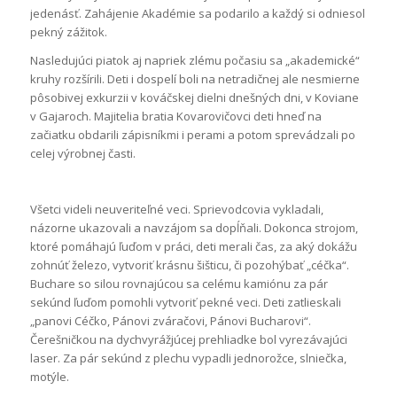
jedenásť. Zahájenie Akadémie sa podarilo a každý si odniesol
pekný zážitok.
Nasledujúci piatok aj napriek zlému počasiu sa „akademické“
kruhy rozšírili. Deti i dospelí boli na netradičnej ale nesmierne
pôsobivej exkurzii v kováčskej dielni dnešných dni, v Koviane
v Gajaroch. Majitelia bratia Kovarovičovci deti hneď na
začiatku obdarili zápisníkmi i perami a potom sprevádzali po
celej výrobnej časti.
Všetci videli neuveriteľné veci. Sprievodcovia vykladali,
názorne ukazovali a navzájom sa dopĺňali. Dokonca strojom,
ktoré pomáhajú ľuďom v práci, deti merali čas, za aký dokážu
zohnúť železo, vytvoriť krásnu šišticu, či pozohýbať „céčka“.
Buchare so silou rovnajúcou sa celému kamiónu za pár
sekúnd ľuďom pomohli vytvoriť pekné veci. Deti zatlieskali
„panovi Céčko, Pánovi zváračovi, Pánovi Bucharovi“.
Čerešničkou na dychvyrážjúcej prehliadke bol vyrezávajúci
laser. Za pár sekúnd z plechu vypadli jednorožce, slniečka,
motýle.