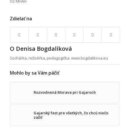
Oz MHAH
Zdielať na
O
Denisa Bogdalíková
Sochárka, režisérka, pedagogička. www.bogdalikova.eu
Mohlo by sa Vám páčiť
Rozvodnená Morava pri Gajaroch
Gajarský fest pre všetkých, čo chcú niečo
zažiť