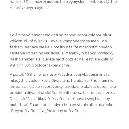
nadchli. Už samozrejmosťou bolo vymyslenie príbehov týchto
rozprávkových bytostí.
Celé tvorivé nasadenie deti po zahrievacom kole využili pri
vdýchnutí krásy kovu. Kovové komponenty sa menili na
farbami žiariace dielka. Potešilo nás, že možnosť tvorivého
šantenia už naplno využívajú aj mamičky či babky. Výsledky
nášho snaženia si budete môcť pozrieť na Festivale kultúry
8.9. o 14:00 v Spoločenskom dome.
V piatok 10.8. sme na našej Prázdninovej Akadémii privítali
mladých divadelníkov z Divadla na hambálku. Prišli nám nie
len zahrať krátke rozprávočky, ale hlavne ukázať deťom ako
prebieha divadelná skúška. Mohli sme sa tak hrať na hercov.
Deti si skúšali artikulačné cvičenia, trénovali svoj hlas aby
mohli hrať. Za pomoci mladých hercov si zahrali miniscénku
„Prvý deň v škole“ a „Posledný deň v škole“.