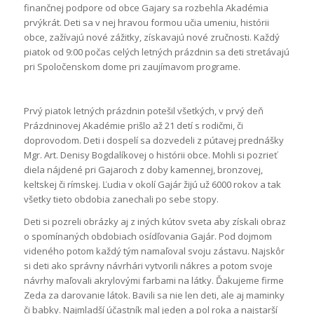
finančnej podpore od obce Gajary sa rozbehla Akadémia
prvýkrát. Deti sa v nej hravou formou učia umeniu, histórii
obce, zažívajú nové zážitky, získavajú nové zručnosti. Každý
piatok od 9:00 počas celých letných prázdnin sa deti stretávajú
pri Spoločenskom dome pri zaujímavom programe.
Prvý piatok letných prázdnin potešil všetkých, v prvý deň
Prázdninovej Akadémie prišlo až 21 detí s rodičmi, či
doprovodom. Deti i dospelí sa dozvedeli z pútavej prednášky
Mgr. Art. Denisy Bogdalíkovej o histórii obce. Mohli si pozrieť
diela nájdené pri Gajaroch z doby kamennej, bronzovej,
keltskej či rímskej. Ľudia v okolí Gajár žijú už 6000 rokov a tak
všetky tieto obdobia zanechali po sebe stopy.
Deti si pozreli obrázky aj z iných kútov sveta aby získali obraz
o spomínaných obdobiach osídľovania Gajár. Pod dojmom
videného potom každý tým namaľoval svoju zástavu. Najskôr
si deti ako správny návrhári vytvorili nákres a potom svoje
návrhy maľovali akrylovými farbami na látky. Ďakujeme firme
Zeda za darovanie látok. Bavili sa nie len deti, ale aj maminky
či babky. Najmladší účastník mal jeden a pol roka a najstarší