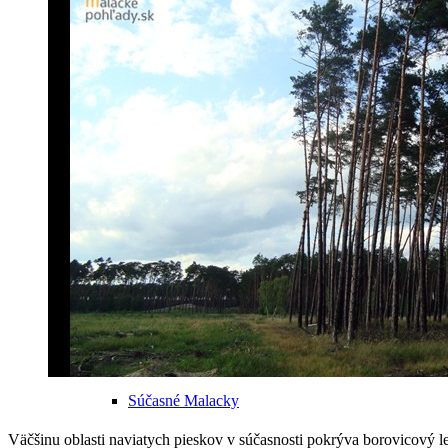
Odkiaľ pochádza názov mesta
Malacky v minulosti
Malacky v 20. storočí
Súčasné Malacky
Väčšinu oblasti naviatych pieskov v súčasnosti pokrýva borovicový les