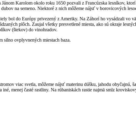
m Jánom Karolom okolo roku 1650 pozvali z Francúzska lesníkov, ktorí
nce dubov na semeno. Niektoré z nich môžeme nájsť v borovicových leso
iely bol do Európy privezený z Ameriky. Na Záhorí ho vysádzali vo vä
ádzaných plôch. Zaujal všetky presvetlené miesta, ako sú okraje lesných 
olíkov (štekov) do vinohradov.
ekom silno ovplyvnených miestach baza.
romov viac svetla, môžeme nájsť materinu dúšku, jahodu obyčajnú, šalát
 iné, menej časté rastliny. Na rúbaniskách rastie najmä smlz kroviskov