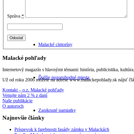
Sochy a pamätníky
Správa
*
Malacké cintoríny
Malacké pohľady
Internetový magazín s hlavnými témami: história, publicistika, kultúr
Ďalšie pozoruhodné miesta
Už od roku 2006 môžete na adrese www.malackepohlady.sk nájsť člán
Kontakt – o.z. Malacké pohľady
Venujte nám 2 % z daní
Naše publikácie
O autoroch
Zaniknuté pamiatky
Najnovšie články
Príspevok k farebnosti fasády zámku v Malackách