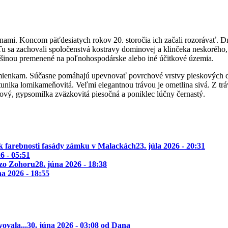
inami. Koncom päťdesiatych rokov 20. storočia ich začali rozorávať. Dne
 sa zachovali spoločenstvá kostravy dominovej a klinčeka neskorého, k
čšinou premenené na poľnohospodárske alebo iné účitkové územia.
mienkam. Súčasne pomáhajú upevnovať povrchové vrstvy pieskových dún
, tunika lomikameňovitá. Veľmi elegantnou trávou je ometlina sivá. Z tr
ový, gypsomilka zväzkovitá piesočná a poniklec lúčny černastý.
k farebnosti fasády zámku v Malackách
23. júla 2026 - 20:31
26 - 05:51
 zo Zohoru
28. júna 2026 - 18:38
na 2026 - 18:55
ovala...
30. júna 2026 - 03:08 od Dana