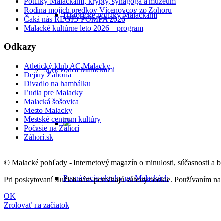
Potulky Malackami, krypty, synagóga a múzeum
Rodina mojich predkov Vícenovcov zo Zohoru
Historické potulky Malackami
Čaká nás REGIO POMPA 2026
Malacké kultúrne leto 2026 – program
Odkazy
Atletický klub AC Malacky
Sprievodca Malackami
Dejiny Záhoria
Divadlo na hambálku
Ľudia pre Malacky
Malacká šošovica
Mesto Malacky
Mestské centrum kultúry
Počasie na Záhorí
Záhorí.sk
© Malacké pohľady - Internetový magazín o minulosti, súčasnosti a 
Poznávacie okruhy po Malackách
Pri poskytovaní služieb nám pomáhajú súbory cookie. Používaním naši
OK
Zrolovať na začiatok