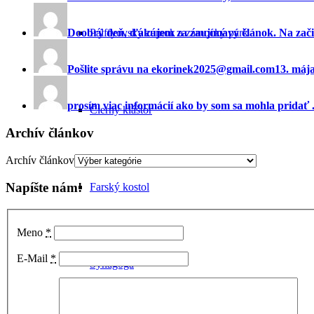
Pálffyovský zámok a zámocký park
Doobrý deň, ďakujem za zaujímavý článok. Na začia
Pošlite správu na ekorinek2025@gmail.com
13. máj
prosím viac informácií ako by som sa mohla pridať ..
Čierny kláštor
Archív článkov
Archív článkov
Napíšte nám!
Farský kostol
Meno
*
E-Mail
*
Synagóga