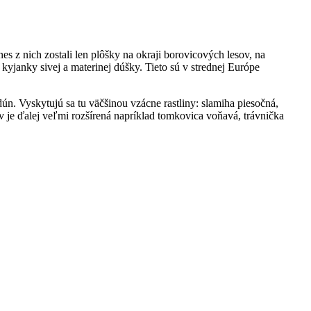
s z nich zostali len plôšky na okraji borovicových lesov, na
yjanky sivej a materinej dúšky. Tieto sú v strednej Európe
. Vyskytujú sa tu väčšinou vzácne rastliny: slamiha piesočná,
áv je ďalej veľmi rozšírená napríklad tomkovica voňavá, trávnička