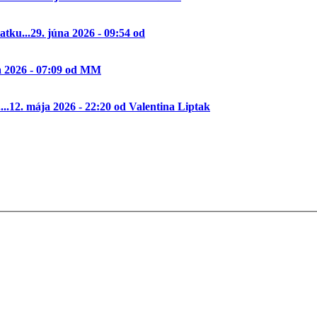
tku...
29. júna 2026 - 09:54 od
a 2026 - 07:09 od MM
..
12. mája 2026 - 22:20 od Valentina Liptak