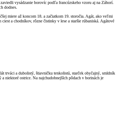
 zaviedli vysádzanie borovíc podľa francúzskeho vzoru aj na Záhorí.
ch dodnes.
čšej miere až koncom 18. a začiatkom 19. storočia. Agát, ako veľmi
ciest a chodníkov, rôzne čistinky v lese a staršie rúbaniská. Agátové
 trváci a dubolistý, štiavničku tenkolistú, starček obyčajný, smldník
ý a niektoré ostrice. Na najchudobnejších pôdach v borinách je