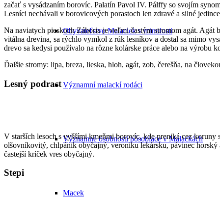
začať s vysádzaním borovíc. Palatín Pavol IV. Pálffy so svojím syno
Lesníci nechávali v borovicových porastoch len zdravé a silné jedi
Na naviatych pieskoch Záhoria je veľmi častým stromom agát. Agát b
Obyvateľstvo Malaciek v minulosti
vitálna drevina, sa rýchlo vymkol z rúk lesníkov a dostal sa mimo vys
drevo sa kedysi používalo na rôzne kolárske práce alebo na výrobu k
Ďalšie stromy: lipa, breza, lieska, hloh, agát, zob, čerešňa, na člov
Lesný podrast
Významní malackí rodáci
V starších lesoch s vyššími kmeňmi borovíc, kde preniká cez koruny st
Významné osobnosti pôsobiace v Malackách
olšovníkovitý, chlpánik obyčajný, veroniku lekársku, pávinec horský a
častejší kríček vres obyčajný.
Stepi
Macek