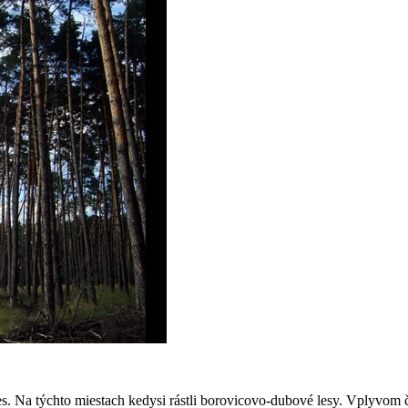
. Na týchto miestach kedysi rástli borovicovo-dubové lesy. Vplyvom člo