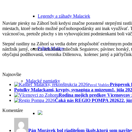
Legendy a záhady Malaciek
Naviate piesky na Záhorí boli kedysi značne porastené stepnými rastl
miestach, ktoré nebolo možné poľnohospodársky ani inak využívať. Tu
vzácnosťou, pretože plochy s im vyhovujúcimi podmienkami boli vä
Stepné rastliny na Záhorí sa vedia dobre prispôsobiť extrémnym pod
Príbeh Maliny
nátržník jarný, ostrica úzkolistá, mliečnik Seguierov, pávinec horský
obyčajná podlhovastá, veronika Dillenova, kolenec jarný a päťtyčink
Najnovšie
Malacké pamiatky
Príspevok 
Pavol Vrablec
Potulky Malackami, krypty, synagóga a múzeum
1. júla 20
Rodina mojich predkov Vícenovcov
Čaká nás REGIO POMPA 2026
22. jú
Komentáre
Pán Morávek bol riaditeĺom školy,ktorú som navštev