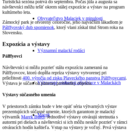
Turistická sezóna potrvá do septembra. Počas júla a augusta sa
návštevníci môžu tešiť okrem stálej expozície a výstav na program
kultúrneho leta.
Obyvateľstvo Malaciek v minulosti
Zámocký park je otvorený celoročne, jeho najväčším lákadlom je
Pálffyovský dub spomienok
, ktorý vlani získal titul Strom roka na
Slovensku.
Expozícia a výstavy
Významní malackí rodáci
Pálffyovci
Návštevníci si môžu pozrieť stálu expozíciu zameranú na
Pálffyovcov, ktorú dopĺňa repríza výstavy vytvorenej pri
príležitosti
400. výročia od zisku Plaveckého panstva Pálffyovcami
.
Významné osobnosti pôsobiace v Malackách
Výstava je súčasťou platenej prehliadky objektu.
Výstavy súčasného umenia
V priestoroch zámku bude v lete opäť séria výtvarných výstav
prezentujúcich súčasné umenie, ktorých garantom je malacký
Macek
výtvarník
Marek Burcl
. Jednotlivé výstavy otvárajú stretnutia s
autormi pri dielach a návštevníci si ich môžu neskôr pozrieť v rámci
otváracích hodín kaštieľa. Vstup na výstavy je voľný. Prvá výstava