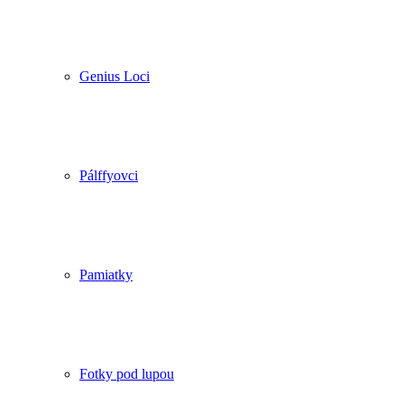
Genius Loci
Pálffyovci
Pamiatky
Fotky pod lupou