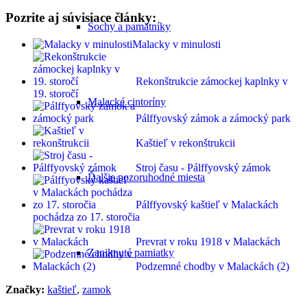
Pozrite aj súvisiace články:
Sochy a pamätníky
Malacky v minulosti
Rekonštrukcie zámockej kaplnky v
19. storočí
Malacké cintoríny
Pálffyovský zámok a zámocký park
Kaštieľ v rekonštrukcii
Stroj času - Pálffyovský zámok
Ďalšie pozoruhodné miesta
Pálffyovský kaštieľ v Malackách
pochádza zo 17. storočia
Prevrat v roku 1918 v Malackách
Zaniknuté pamiatky
Podzemné chodby v Malackách (2)
Značky:
kaštieľ
,
zamok