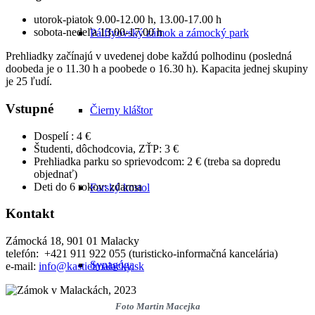
utorok-piatok 9.00-12.00 h, 13.00-17.00 h
sobota-nedeľa 13.00-17.00 h
Pálffyovský zámok a zámocký park
Prehliadky začínajú v uvedenej dobe každú polhodinu (posledná
doobeda je o 11.30 h a poobede o 16.30 h). Kapacita jednej skupiny
je 25 ľudí.
Vstupné
Čierny kláštor
Dospelí : 4 €
Študenti, dôchodcovia, ZŤP: 3 €
Prehliadka parku so sprievodcom: 2 € (treba sa dopredu
objednať)
Deti do 6 rokov: zdarma
Farský kostol
Kontakt
Zámocká 18, 901 01 Malacky
telefón: +421 911 922 055 (turisticko-informačná kancelária)
Synagóga
e-mail:
info@kastielmalacky.sk
Foto Martin Macejka