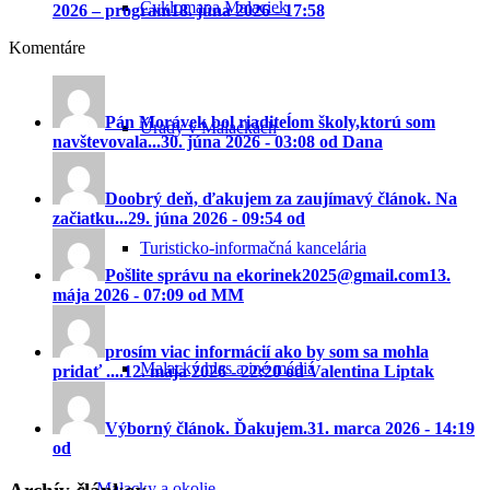
Cyklomapa Malaciek
2026 – program
18. júna 2026 - 17:58
Komentáre
Pán Morávek bol riaditeĺom školy,ktorú som
Úrady v Malackách
navštevovala...
30. júna 2026 - 03:08 od Dana
Doobrý deň, ďakujem za zaujímavý článok. Na
začiatku...
29. júna 2026 - 09:54 od
Turisticko-informačná kancelária
Pošlite správu na ekorinek2025@gmail.com
13.
mája 2026 - 07:09 od MM
prosím viac informácií ako by som sa mohla
Malacký hlas a iné médiá
pridať ....
12. mája 2026 - 22:20 od Valentina Liptak
Výborný článok. Ďakujem.
31. marca 2026 - 14:19
od
Malacky a okolie