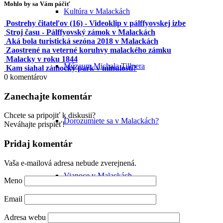
Mohlo by sa Vám páčiť
Kultúra v Malackách
Postrehy čitateľov (16) - Videoklip v pálffyovskej izbe
Stroj času - Pálffyovský zámok v Malackách
Aká bola turistická sezóna 2018 v Malackách
Zaostrené na veterné koruhvy malackého zámku
Malacky v roku 1844
Múzeum Michala Tillnera
Kam siahal zámocký park v minulosti?
0
komentárov
Zanechajte komentár
Chcete sa pripojiť k diskusii?
Dorozumiete sa v Malackách?
Neváhajte prispieť!
Pridaj komentár
Vaša e-mailová adresa nebude zverejnená.
Vianoce v Malackách
Meno
Email
Adresa webu