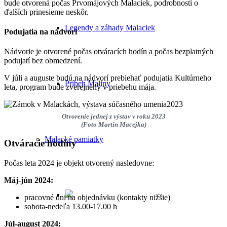
bude otvorená počas Prvomájových Malaciek, podrobnosti o
ďalších prinesieme neskôr.
Legendy a záhady Malaciek
Podujatia na nádvorí
Nádvorie je otvorené počas otváracích hodín a počas bezplatných
podujatí bez obmedzení.
V júli a auguste budú na nádvorí prebiehať podujatia Kultúrneho
Príbeh Maliny
leta, program bude zverejnený v priebehu mája.
Otvorenie jednej z výstav v roku 2023
(Foto Martin Macejka)
Malacké pamiatky
Otváracie hodiny
Počas leta 2024 je objekt otvorený nasledovne:
Máj-jún 2024:
pracovné dni na objednávku (kontakty nižšie)
sobota-nedeľa 13.00-17.00 h
Júl-august 2024: