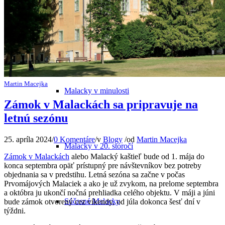
Odkiaľ pochádza názov mesta
Martin Macejka
Malacky v minulosti
Zámok v Malackách sa pripravuje na
letnú sezónu
25. apríla 2024
/
0 Komentáre
/
v
Blogy
/
od
Martin Macejka
Malacky v 20. storočí
Zámok v Malackách
alebo Malacký kaštieľ bude od 1. mája do
konca septembra opäť prístupný pre návštevníkov bez potreby
objednania sa v predstihu. Letná sezóna sa začne v počas
Prvomájových Malaciek a ako je už zvykom, na prelome septembra
a októbra ju ukončí nočná prehliadka celého objektu. V máji a júni
Súčasné Malacky
bude zámok otvorený cez víkendy, od júla dokonca šesť dní v
týždni.