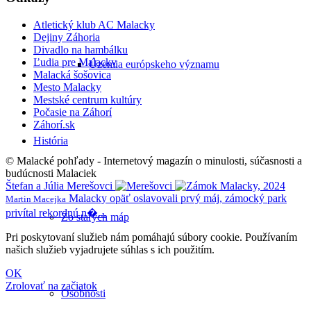
Atletický klub AC Malacky
Dejiny Záhoria
Divadlo na hambálku
Ľudia pre Malacky
Územia európskeho významu
Malacká šošovica
Mesto Malacky
Mestské centrum kultúry
Počasie na Záhorí
Záhorí.sk
História
© Malacké pohľady - Internetový magazín o minulosti, súčasnosti a
budúcnosti Malaciek
Štefan a Júlia Merešovci
Malacky opäť oslavovali prvý máj, zámocký park
Martin Macejka
privítal rekordnú n�...
Zo starých máp
Pri poskytovaní služieb nám pomáhajú súbory cookie. Používaním
našich služieb vyjadrujete súhlas s ich použitím.
OK
Zrolovať na začiatok
Osobnosti