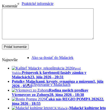
Praktické informácie
Komentár
Ako sa dostať do Malaciek
Najnovšie
Pavol
Príspevok k farebnosti fasády zámku v
Vrablec
Malackách
23. júla 2026 - 20:31
Potulky Malackami, krypty, synagóga a múzeum
1. júla
Ubytovanie v Malackách
2026 - 05:51
Rodina mojich predkov
Vícenovcov zo Zohoru
28. júna 2026 - 18:38
Čaká nás REGIO POMPA 2026
22.
júna 2026 - 18:55
Malacké kultúrne leto
MCK Malacky