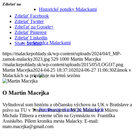
Zdielať na
Historické potulky Malackami
Zdielať Facebook
Zdielať Twitter
Zdieľať na Google+
Zdielať Pinterest
Zdielať Linkedin
Sprievodca Malackami
Share by Mail
https://malackepohlady.sk/wp-content/uploads/2024/04/f_MP-
zamok-malacky2023.jpg
529
1000
Martin Macejka
//malackepohlady.sk/wp-content/uploads/2015/05/LOGO7.png
Martin Macejka
2024-04-25 18:37:10
2024-06-27 11:06:30
Zámok v
Malackách sa pripravuje na letnú sezónu
O
Martin Macejka
Vyštudoval som históriu a občiansku výchovu na UK v Bratislave a
Poznávacie okruhy po Malackách
právo na TU v Trnave. Pracujem v MCK Malacky v Múzeu
Michala Tillnera a externe učím na Gymnáziu sv. Františka
Assiského. Píšem kroniku mesta Malacky. E-mail:
mato.macejka@gmail.com