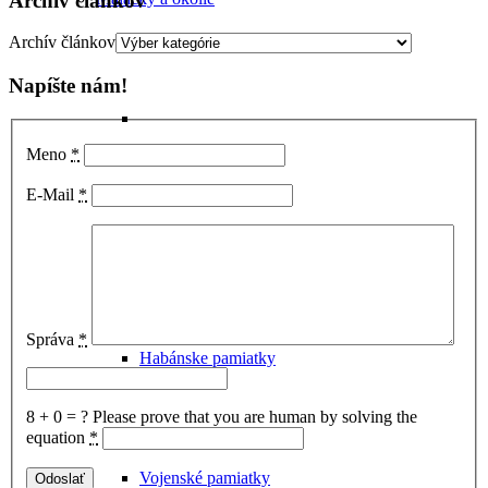
Archív článkov
Archív článkov
Napíšte nám!
Meno
*
E-Mail
*
Hrady
Správa
*
Habánske pamiatky
8 + 0 = ?
Please prove that you are human by solving the
equation
*
Vojenské pamiatky