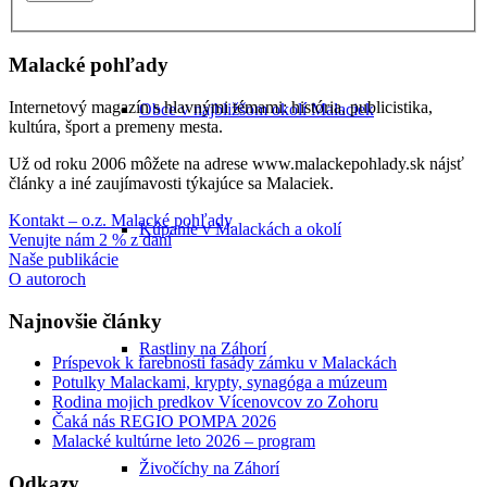
Malacké pohľady
Internetový magazín s hlavnými témami: história, publicistika,
Obce v najbližšom okolí Malaciek
kultúra, šport a premeny mesta.
Už od roku 2006 môžete na adrese www.malackepohlady.sk nájsť
články a iné zaujímavosti týkajúce sa Malaciek.
Kontakt – o.z. Malacké pohľady
Kúpanie v Malackách a okolí
Venujte nám 2 % z daní
Naše publikácie
O autoroch
Najnovšie články
Rastliny na Záhorí
Príspevok k farebnosti fasády zámku v Malackách
Potulky Malackami, krypty, synagóga a múzeum
Rodina mojich predkov Vícenovcov zo Zohoru
Čaká nás REGIO POMPA 2026
Malacké kultúrne leto 2026 – program
Živočíchy na Záhorí
Odkazy