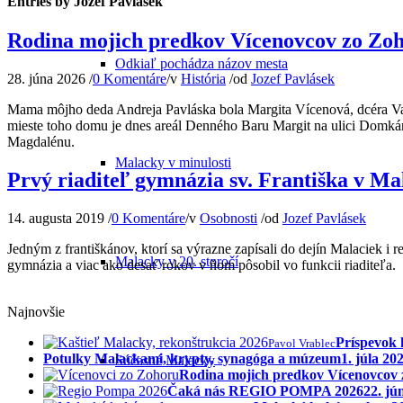
Entries by Jozef Pavlásek
Rodina mojich predkov Vícenovcov zo Zo
Odkiaľ pochádza názov mesta
28. júna 2026
/
0 Komentáre
/
v
História
/
od
Jozef Pavlásek
Mama môjho deda Andreja Pavláska bola Margita Vícenová, dcéra Va
mieste toho domu je dnes areál Denného Baru Margit na ulici Domká
Magdalénu.
Malacky v minulosti
Prvý riaditeľ gymnázia sv. Františka v Ma
14. augusta 2019
/
0 Komentáre
/
v
Osobnosti
/
od
Jozef Pavlásek
Jedným z františkánov, ktorí sa výrazne zapísali do dejín Malaciek i 
Malacky v 20. storočí
gymnázia a viac ako desať rokov v ňom pôsobil vo funkcii riaditeľa.
Najnovšie
Príspevok 
Pavol Vrablec
Potulky Malackami, krypty, synagóga a múzeum
1. júla 20
Súčasné Malacky
Rodina mojich predkov Vícenovcov
Čaká nás REGIO POMPA 2026
22. jú