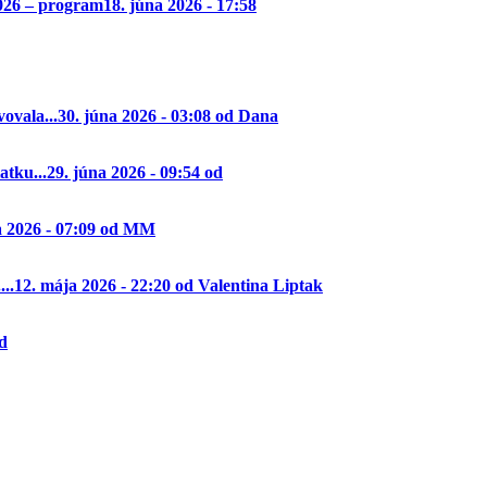
2026 – program
18. júna 2026 - 17:58
ovala...
30. júna 2026 - 03:08 od Dana
tku...
29. júna 2026 - 09:54 od
a 2026 - 07:09 od MM
..
12. mája 2026 - 22:20 od Valentina Liptak
od