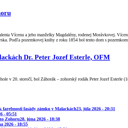
horu
lenta Vícenu a jeho manželky Magdalény, rodenej Morávkovej. Vícen
rska. Podľa pozemkovej knihy z roku 1854 bol tento dom s pozemkom 
lackách Dr. Peter Jozef Esterle, OFM
rehole v 20. storočí, bol Záhorák – zohorský rodák Peter Jozef Esterle
k farebnosti fasády zámku v Malackách
23. júla 2026 - 20:31
26 - 05:51
 zo Zohoru
28. júna 2026 - 18:38
na 2026 - 18:55