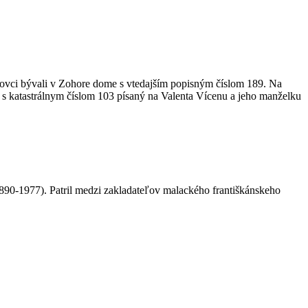
ovci bývali v Zohore dome s vtedajším popisným číslom 189. Na
s katastrálnym číslom 103 písaný na Valenta Vícenu a jeho manželku
 (1890-1977). Patril medzi zakladateľov malackého františkánskeho