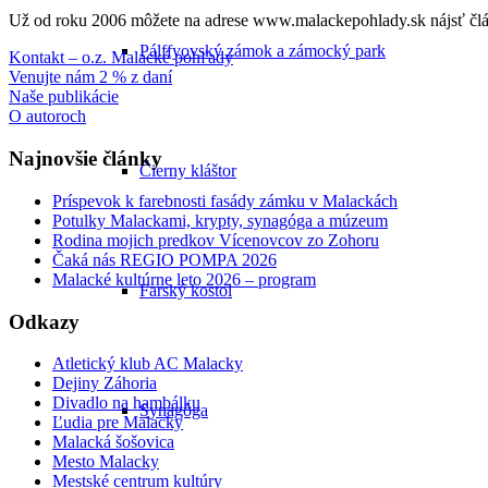
Už od roku 2006 môžete na adrese www.malackepohlady.sk nájsť člán
Pálffyovský zámok a zámocký park
Kontakt – o.z. Malacké pohľady
Venujte nám 2 % z daní
Naše publikácie
O autoroch
Najnovšie články
Čierny kláštor
Príspevok k farebnosti fasády zámku v Malackách
Potulky Malackami, krypty, synagóga a múzeum
Rodina mojich predkov Vícenovcov zo Zohoru
Čaká nás REGIO POMPA 2026
Malacké kultúrne leto 2026 – program
Farský kostol
Odkazy
Atletický klub AC Malacky
Dejiny Záhoria
Divadlo na hambálku
Synagóga
Ľudia pre Malacky
Malacká šošovica
Mesto Malacky
Mestské centrum kultúry