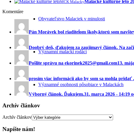
Malacké kultúrne leto 
MCK Malacky
Komentáre
Obyvateľstvo Malaciek v minulosti
Pán Morávek bol riaditeĺom školy,ktorú som navštev
Doobrý deň, ďakujem za zaujímavý článok. Na začia
Významní malackí rodáci
Pošlite správu na ekorinek2025@gmail.com
13. máj
prosím viac informácií ako by som sa mohla pridať ..
Významné osobnosti pôsobiace v Malackách
Výborný článok. Ďakujem.
31. marca 2026 - 14:19 
Archív článkov
Archív článkov
Macek
Napíšte nám!