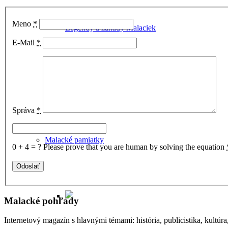
Meno
*
Legendy a záhady Malaciek
E-Mail
*
Príbeh Maliny
Správa
*
Malacké pamiatky
0 + 4 = ?
Please prove that you are human by solving the equation
Malacké pohľady
Internetový magazín s hlavnými témami: história, publicistika, kultúr