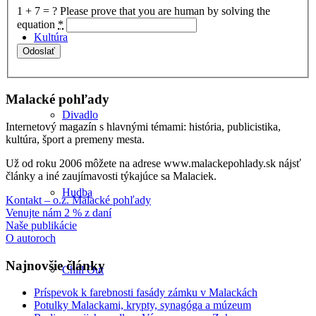
1 + 7 = ?
Please prove that you are human by solving the
equation
*
Kultúra
Malacké pohľady
Divadlo
Internetový magazín s hlavnými témami: história, publicistika,
kultúra, šport a premeny mesta.
Už od roku 2006 môžete na adrese www.malackepohlady.sk nájsť
články a iné zaujímavosti týkajúce sa Malaciek.
Hudba
Kontakt – o.z. Malacké pohľady
Venujte nám 2 % z daní
Naše publikácie
O autoroch
Najnovšie články
Chill Out
Príspevok k farebnosti fasády zámku v Malackách
Potulky Malackami, krypty, synagóga a múzeum