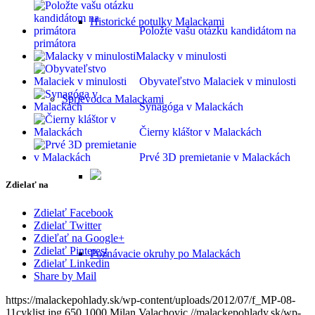
Historické potulky Malackami
Položte vašu otázku kandidátom na
primátora
Malacky v minulosti
Obyvateľstvo Malaciek v minulosti
Sprievodca Malackami
Synagóga v Malackách
Čierny kláštor v Malackách
Prvé 3D premietanie v Malackách
Zdielať na
Zdielať Facebook
Zdielať Twitter
Zdieľať na Google+
Zdielať Pinterest
Poznávacie okruhy po Malackách
Zdielať Linkedin
Share by Mail
https://malackepohlady.sk/wp-content/uploads/2012/07/f_MP-08-
11cyklist.jpg
650
1000
Milan Valachovic
//malackepohlady.sk/wp-