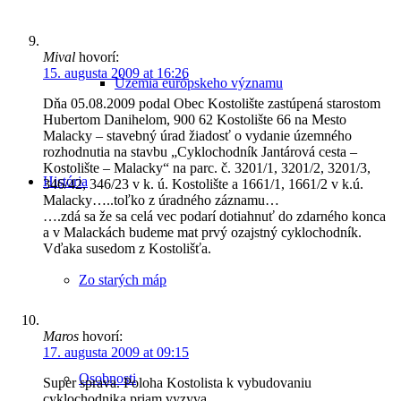
Mival
hovorí:
15. augusta 2009 at 16:26
Územia európskeho významu
Dňa 05.08.2009 podal Obec Kostolište zastúpená starostom
Hubertom Danihelom, 900 62 Kostolište 66 na Mesto
Malacky – stavebný úrad žiadosť o vydanie územného
rozhodnutia na stavbu „Cyklochodník Jantárová cesta –
Kostolište – Malacky“ na parc. č. 3201/1, 3201/2, 3201/3,
História
346/42, 346/23 v k. ú. Kostolište a 1661/1, 1661/2 v k.ú.
Malacky…..toľko z úradného záznamu…
….zdá sa že sa celá vec podarí dotiahnuť do zdarného konca
a v Malackách budeme mat prvý ozajstný cyklochodník.
Vďaka susedom z Kostolišťa.
Zo starých máp
Maros
hovorí:
17. augusta 2009 at 09:15
Osobnosti
Super sprava. Poloha Kostolista k vybudovaniu
cyklochodnika priam vyzyva.