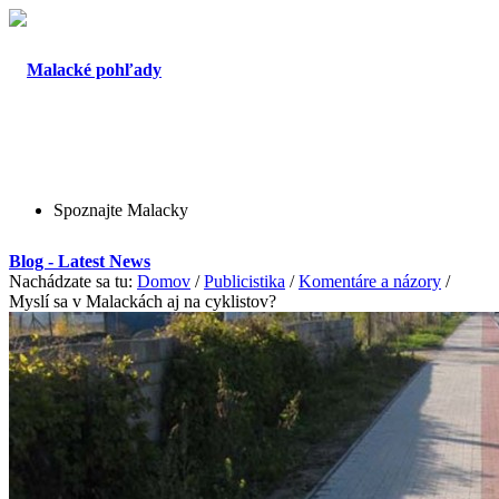
Spoznajte Malacky
Blog - Latest News
Nachádzate sa tu:
Domov
/
Publicistika
/
Komentáre a názory
/
Myslí sa v Malackách aj na cyklistov?
O Malackách