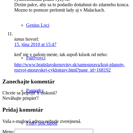
Drzim palce, aby sa to podarilo dotiahnut do zdarneho konca.
Mozno to pomoze prelomit lady aj v Malackach.
Genius Loci
ianus
hovorí:
15. júna 2010 at 15:47
keď nie v našom meste, tak aspoň kúsok od neho:
Pálffyovci
http://www.bratislavskenoviny.sk/samosprava/kraj-planuje-
rozvoj-moravskej-cyklotrasy.html?page_id=168192
Zanechajte komentár
Pamiatky
Chcete sa pripojiť k diskusii?
Neváhajte prispieť!
Pridaj komentár
Vaša e-mailová adresa nebude zverejnená.
Fotky pod lupou
Meno