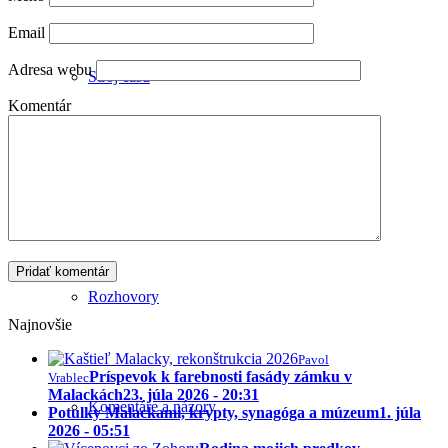
Email
Adresa webu
Stroj času
Komentár
Publicistika
Rozhovory
Najnovšie
Pavol
Príspevok k farebnosti fasády zámku v
Vrablec
Malackách
23. júla 2026 - 20:31
Komentáre a názory
Potulky Malackami, krypty, synagóga a múzeum
1. júla
2026 - 05:51