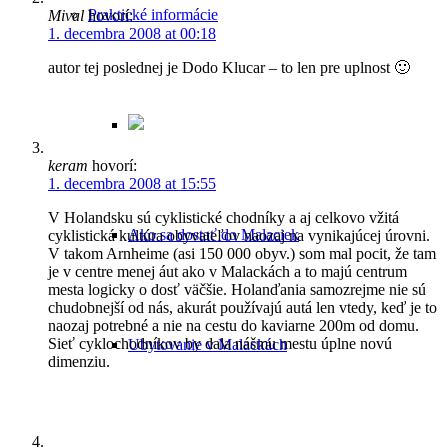
Praktické informácie
Mival
hovorí:
1. decembra 2008 at 00:18
autor tej poslednej je Dodo Klucar – to len pre uplnost 🙂
keram
hovorí:
1. decembra 2008 at 15:55
V Holandsku sú cyklistické chodníky a aj celkovo vžitá
Ako sa dostať do Malaciek
cyklistická kultúra obyvateľov naozaj na vynikajúcej úrovni.
V takom Arnheime (asi 150 000 obyv.) som mal pocit, že tam
je v centre menej áut ako v Malackách a to majú centrum
mesta logicky o dosť väčšie. Holanďania samozrejme nie sú
chudobnejší od nás, akurát používajú autá len vtedy, keď je to
naozaj potrebné a nie na cestu do kaviarne 200m od domu.
Sieť cyklochodníkov by dala nášmu mestu úplne novú
Ubytovanie v Malackách
dimenziu.