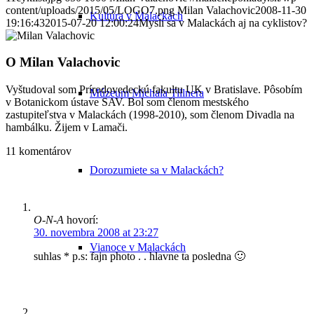
content/uploads/2015/05/LOGO7.png
Milan Valachovic
2008-11-30
Kultúra v Malackách
19:16:43
2015-07-20 12:00:24
Myslí sa v Malackách aj na cyklistov?
O
Milan Valachovic
Vyštudoval som Prírodovedeckú fakultu UK v Bratislave. Pôsobím
Múzeum Michala Tillnera
v Botanickom ústave SAV. Bol som členom mestského
zastupiteľstva v Malackách (1998-2010), som členom Divadla na
hambálku. Žijem v Lamači.
11
komentárov
Dorozumiete sa v Malackách?
O-N-A
hovorí:
30. novembra 2008 at 23:27
Vianoce v Malackách
suhlas * p.s: fajn photo . . hlavne ta posledna 🙂