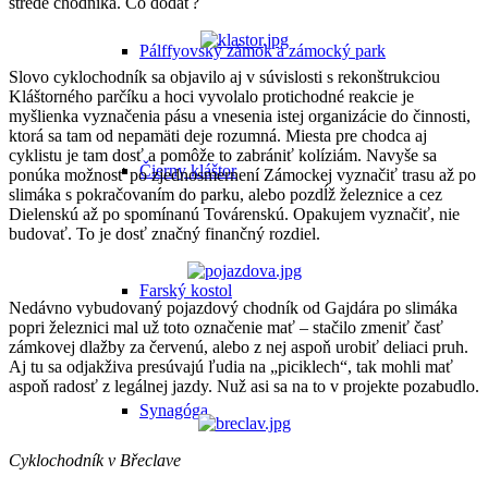
strede chodníka. Čo dodať?
Pálffyovský zámok a zámocký park
Slovo cyklochodník sa objavilo aj v súvislosti s rekonštrukciou
Kláštorného parčíku a hoci vyvolalo protichodné reakcie je
myšlienka vyznačenia pásu a vnesenia istej organizácie do činnosti,
ktorá sa tam od nepamäti deje rozumná. Miesta pre chodca aj
cyklistu je tam dosť a pomôže to zabrániť kolíziám. Navyše sa
Čierny kláštor
ponúka možnosť po zjednosmernení Zámockej vyznačiť trasu až po
slimáka s pokračovaním do parku, alebo pozdĺž železnice a cez
Dielenskú až po spomínanú Továrenskú. Opakujem vyznačiť, nie
budovať. To je dosť značný finančný rozdiel.
Farský kostol
Nedávno vybudovaný pojazdový chodník od Gajdára po slimáka
popri železnici mal už toto označenie mať – stačilo zmeniť časť
zámkovej dlažby za červenú, alebo z nej aspoň urobiť deliaci pruh.
Aj tu sa odjakživa presúvajú ľudia na „piciklech“, tak mohli mať
aspoň radosť z legálnej jazdy. Nuž asi sa na to v projekte pozabudlo.
Synagóga
Cyklochodník v Břeclave