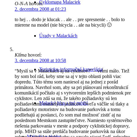
Cyklomapa Malaciek
O-N-A
hovorí:
2. decembra 2008 at 01:23
to hej . . dodo je klucak . . ale . . pre spresnenie . . bolo to
mierene na model (nie bicycla . . ale na bicycli) 🙂
Úrady v Malackách
Klíma
hovorí:
3. decembra 2008 at 10:58
Turisticko-informačná kancelária
“Myslí sa v Malackách aj na cyklistov?” – veĺmi málo. Tiež
by som bol rád, keby sme sa aj v tejto oblasti pohli viac
dopredu. Túto tému som naniesol aj na jednej z porád
primátora. Navrhol som, aby sa pri plánovaní rekonštrukcií
komunikácií počítalo aj s vytvorením lepších podmienok pre
cyklistov. Len zdá sa mi, že takéto požiadavky sú len
Malacký hlas a iné médiá
požiadavkami osamelých jedincov. Oveľa väčšie sú tlaky a
požiadavky motoristov na budovanie parkovísk a tomu
podliehajú aj poslanci, čo som mal možnosť zistiť aj na
poslednom Mestskom zastupiteľstve. Namiesto systémového
riešenia parkovania v meste a podpory cyklistickej dopravy,
príp. MHD sa stále pretláča budovanie parkovísk na úkor
Malacky a okolie
zelene. Dobré by bolo, keby sa ozvalo viacej ľudí, prípadne,