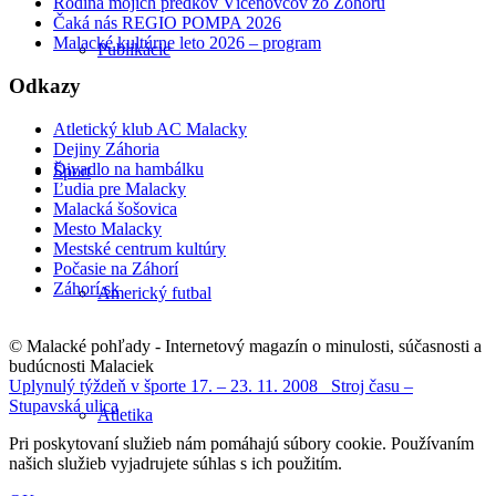
Rodina mojich predkov Vícenovcov zo Zohoru
Čaká nás REGIO POMPA 2026
Malacké kultúrne leto 2026 – program
Publikácie
Odkazy
Atletický klub AC Malacky
Dejiny Záhoria
Divadlo na hambálku
Šport
Ľudia pre Malacky
Malacká šošovica
Mesto Malacky
Mestské centrum kultúry
Počasie na Záhorí
Záhorí.sk
Americký futbal
© Malacké pohľady - Internetový magazín o minulosti, súčasnosti a
budúcnosti Malaciek
Uplynulý týždeň v športe 17. – 23. 11. 2008
Stroj času –
Stupavská ulica
Atletika
Pri poskytovaní služieb nám pomáhajú súbory cookie. Používaním
našich služieb vyjadrujete súhlas s ich použitím.