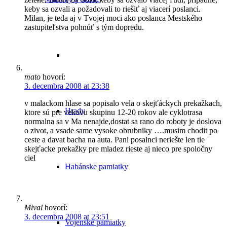
keby sa ozvali a požadovali to riešiť aj viacerí poslanci.
Milan, je teda aj v Tvojej moci ako poslanca Mestského
zastupiteľstva pohnúť s tým dopredu.
mato
hovorí:
3. decembra 2008 at 23:38
v malackom hlase sa popisalo vela o skejťáckych prekažkach,
Hrady
ktore sú pre vekovu skupinu 12-20 rokov ale cyklotrasa
normalna sa v Ma nenajde,dostat sa rano do roboty je doslova
o zivot, a vsade same vysoke obrubniky ….musim chodit po
ceste a davat bacha na auta. Pani posalnci neriešte len tie
skejťacke prekažky pre mladez rieste aj nieco pre spoločny
ciel
Habánske pamiatky
Mival
hovorí:
3. decembra 2008 at 23:51
Vojenské pamiatky