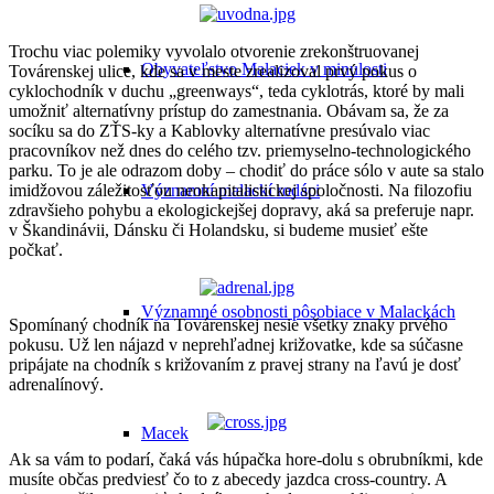
Trochu viac polemiky vyvolalo otvorenie zrekonštruovanej
Obyvateľstvo Malaciek v minulosti
Továrenskej ulice, kde sa v meste zrealizoval prvý pokus o
cyklochodník v duchu „greenways“, teda cyklotrás, ktoré by mali
umožniť alternatívny prístup do zamestnania. Obávam sa, že za
socíku sa do ZŤS-ky a Kablovky alternatívne presúvalo viac
pracovníkov než dnes do celého tzv. priemyselno-technologického
parku. To je ale odrazom doby – chodiť do práce sólo v aute sa stalo
imidžovou záležitosťou neokapitalistickej spoločnosti. Na filozofiu
Významní malackí rodáci
zdravšieho pohybu a ekologickejšej dopravy, aká sa preferuje napr.
v Škandinávii, Dánsku či Holandsku, si budeme musieť ešte
počkať.
Významné osobnosti pôsobiace v Malackách
Spomínaný chodník na Továrenskej nesie všetky znaky prvého
pokusu. Už len nájazd v neprehľadnej križovatke, kde sa súčasne
pripájate na chodník s križovaním z pravej strany na ľavú je dosť
adrenalínový.
Macek
Ak sa vám to podarí, čaká vás húpačka hore-dolu s obrubníkmi, kde
musíte občas predviesť čo to z abecedy jazdca cross-country. A