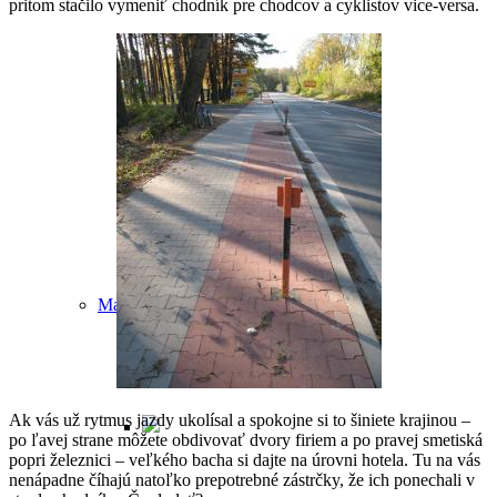
pritom stačilo vymeniť chodník pre chodcov a cyklistov vice-versa.
Legendy a záhady Malaciek
Príbeh Maliny
Malacké pamiatky
Ak vás už rytmus jazdy ukolísal a spokojne si to šiniete krajinou –
po ľavej strane môžete obdivovať dvory firiem a po pravej smetiská
popri železnici – veľkého bacha si dajte na úrovni hotela. Tu na vás
nenápadne číhajú natoľko prepotrebné zástrčky, že ich ponechali v