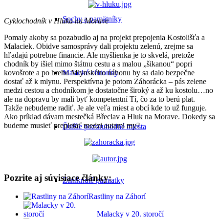
Sochy a pamätníky
Cyklochodník v Hluku na Morave
Pomaly akoby sa pozabudlo aj na projekt prepojenia Kostolišťa a
Malaciek. Obidve samosprávy dali projektu zelenú, zrejme sa
hľadajú potrebne financie. Ale myšlienka je to skvelá, pretože
chodník by išiel mimo štátnu cestu a s malou „šikanou“ popri
kovošrote a po brehu Mlynského náhonu by sa dalo bezpečne
Malacké cintoríny
dostať až k mlynu. Perspektívna je potom Záhorácka – pás zelene
medzi cestou a chodníkom je dostatočne široký a až ku kostolu…no
ale na dopravu by mali byť kompetentní Tí, čo za to berú plat.
Takže nebudeme radiť. Je ale veľa miest a obcí kde to už funguje.
Ako príklad dávam mestečká Břeclav a Hluk na Morave. Dokedy sa
budeme musieť prepletať medzi autami my?
Ďalšie pozoruhodné miesta
Pozrite aj súvisiace články:
Zaniknuté pamiatky
Rastliny na Záhorí
Malacky v 20. storočí