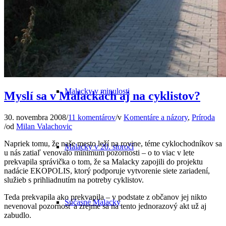
Odkiaľ pochádza názov mesta
Malacky v minulosti
Myslí sa v Malackách aj na cyklistov?
30. novembra 2008
/
11 komentárov
/
v
Komentáre a názory
,
Príroda
/
od
Milan Valachovic
Napriek tomu, že naše mesto leží na rovine, téme cyklochodníkov sa
Malacky v 20. storočí
u nás zatiaľ venovalo minimum pozornosti – o to viac v lete
prekvapila správička o tom, že sa Malacky zapojili do projektu
nadácie EKOPOLIS, ktorý podporuje vytvorenie siete zariadení,
služieb s prihliadnutím na potreby cyklistov.
Teda prekvapila ako prekvapila – v podstate z občanov jej nikto
Súčasné Malacky
nevenoval pozornosť a zrejme sa na tento jednorazový akt už aj
zabudlo.