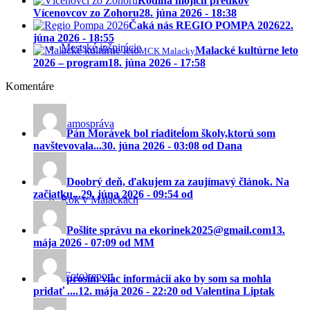
Rodina mojich predkov
Vícenovcov zo Zohoru
28. júna 2026 - 18:38
Čaká nás REGIO POMPA 2026
22.
júna 2026 - 18:55
Mestské inšpirácie
Malacké kultúrne leto
MCK Malacky
2026 – program
18. júna 2026 - 17:58
Komentáre
Samospráva
Pán Morávek bol riaditeĺom školy,ktorú som
navštevovala...
30. júna 2026 - 03:08 od Dana
Doobrý deň, ďakujem za zaujímavý článok. Na
začiatku...
29. júna 2026 - 09:54 od
Rok v Malackách
Pošlite správu na ekorinek2025@gmail.com
13.
mája 2026 - 07:09 od MM
(Foto)report
prosím viac informácií ako by som sa mohla
pridať ....
12. mája 2026 - 22:20 od Valentina Liptak