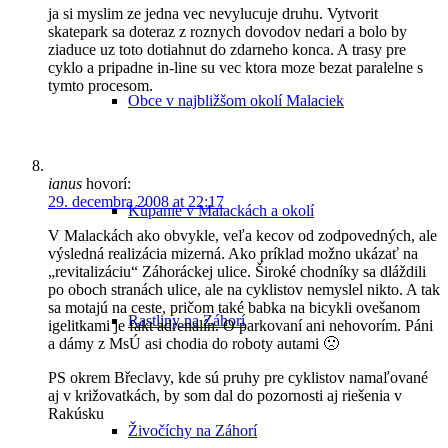
ja si myslim ze jedna vec nevylucuje druhu. Vytvorit
skatepark sa doteraz z roznych dovodov nedari a bolo by
ziaduce uz toto dotiahnut do zdarneho konca. A trasy pre
cyklo a pripadne in-line su vec ktora moze bezat paralelne s
tymto procesom.
Obce v najbližšom okolí Malaciek
ianus
hovorí:
29. decembra 2008 at 22:17
Kúpanie v Malackách a okolí
V Malackách ako obvykle, veľa kecov od zodpovedných, ale
výsledná realizácia mizerná. Ako príklad možno ukázať na
„revitalizáciu“ Záhoráckej ulice. Široké chodníky sa dláždili
po oboch stranách ulice, ale na cyklistov nemyslel nikto. A tak
sa motajú na ceste, pričom také babka na bicykli ovešanom
Rastliny na Záhorí
igelitkami je fakt adrenalín. O parkovaní ani nehovorím. Páni
a dámy z MsÚ asi chodia do roboty autami 🙁
PS okrem Břeclavy, kde sú pruhy pre cyklistov namaľované
aj v križovatkách, by som dal do pozornosti aj riešenia v
Rakúsku
Živočíchy na Záhorí