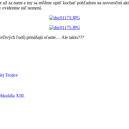
je už za nami a my sa môžme opäť kochať pohľadom na novoročnú aktiv
 evidentne nič nemení.
erčivých ľudí) prinášajú sťastie… Ale takto???
ej Trojice
Mikuláša XIII.