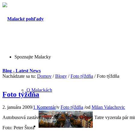
Spoznajte Malacky
Blog - Latest News
Nachádzate sa tu:
Domov
/
Blogy
/
Foto týždňa
/
Foto týždňa
O Malackách
Foto týždňa
2. januára 2009
/
1 Komentár
/
v
Foto týždňa
/
od
Milan Valachovic
Autobusová zastávka na Záhoráckej ulici oproti Tatre vyzerala pár m
Foto: Peter Štora