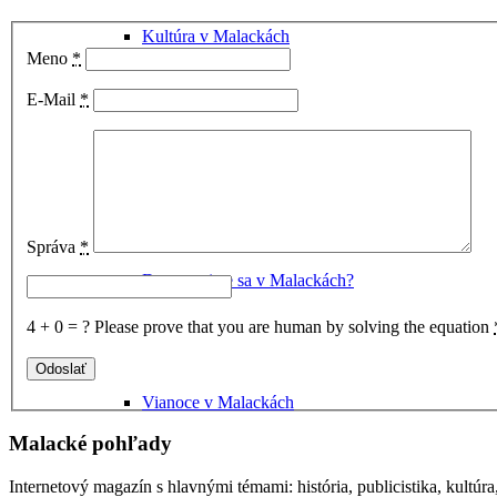
Kultúra v Malackách
Meno
*
E-Mail
*
Múzeum Michala Tillnera
Správa
*
Dorozumiete sa v Malackách?
4 + 0 = ?
Please prove that you are human by solving the equation
Vianoce v Malackách
Malacké pohľady
Internetový magazín s hlavnými témami: história, publicistika, kultúr