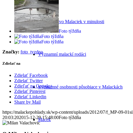
Obyvateľstvo Malaciek v minulosti
Foto týždňa
Foto týždňa
Foto týždňa
Značky:
foto_tyzdna
Významní malackí rodáci
Zdielať na
Zdielať Facebook
Zdielať Twitter
Zdieľať na Google+
Významné osobnosti pôsobiace v Malackách
Zdielať Pinterest
Zdielať Linkedin
Share by Mail
https://malackepohlady.sk/wp-content/uploads/2012/07/f_MP-09-01sil
20:03:20
2015-12-29 15:48:00
Foto týždňa
Macek