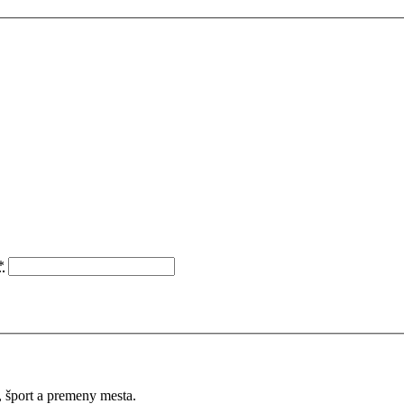
*
a, šport a premeny mesta.