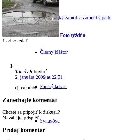
Pálffyovský zámok a zámocký park
Foto týždňa
1
odpovedať
Čierny kláštor
Tomáš R
hovorí:
2. januára 2009 at 22:51
Farský kostol
ej, caramba…
Zanechajte komentár
Chcete sa pripojiť k diskusii?
Neváhajte prispieť!
Synagóga
Pridaj komentár