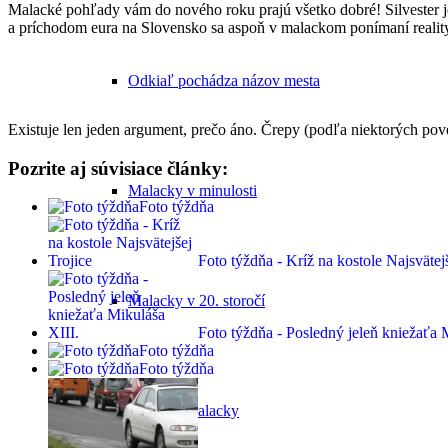
Malacké pohľady vám do nového roku prajú všetko dobré! Silvester 
a príchodom eura na Slovensko sa aspoň v malackom ponímaní reality
Odkiaľ pochádza názov mesta
Existuje len jeden argument, prečo áno. Črepy (podľa niektorých pov
Pozrite aj súvisiace články:
Malacky v minulosti
Foto týždňa
Foto týždňa - Kríž na kostole Najsvätejš
Malacky v 20. storočí
Foto týždňa - Posledný jeleň kniežaťa 
Foto týždňa
Foto týždňa
Súčasné Malacky