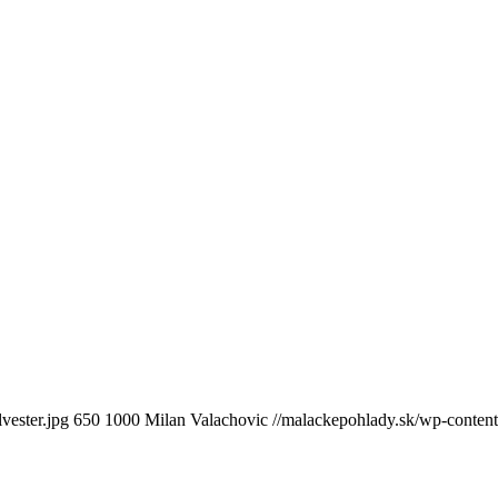
vester.jpg
650
1000
Milan Valachovic
//malackepohlady.sk/wp-conte