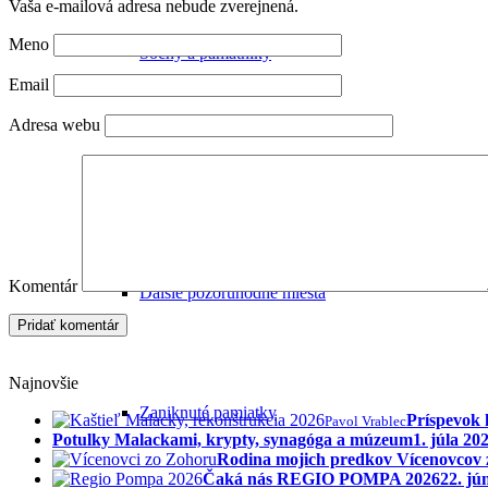
Vaša e-mailová adresa nebude zverejnená.
Meno
Sochy a pamätníky
Email
Adresa webu
Malacké cintoríny
Komentár
Ďalšie pozoruhodné miesta
Najnovšie
Zaniknuté pamiatky
Príspevok 
Pavol Vrablec
Potulky Malackami, krypty, synagóga a múzeum
1. júla 20
Rodina mojich predkov Vícenovcov
Čaká nás REGIO POMPA 2026
22. jú