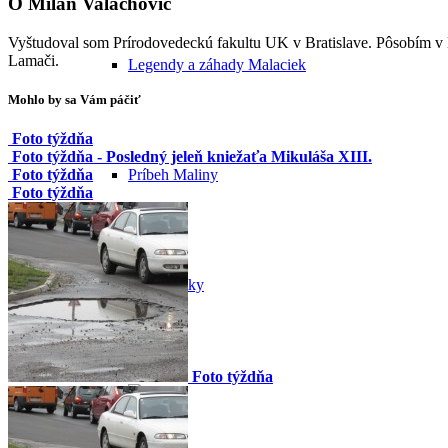
O
Milan Valachovic
Vyštudoval som Prírodovedeckú fakultu UK v Bratislave. Pôsobím v
Lamači.
Legendy a záhady Malaciek
Mohlo by sa Vám páčiť
Foto týždňa
Foto týždňa - Posledný jeleň kniežaťa Mikuláša XIII.
Príbeh Maliny
Foto týždňa
Foto týždňa
Malacké pamiatky
Foto týždňa