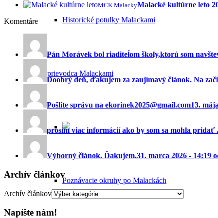
Malacké kultúrne leto 
MCK Malacky
Historické potulky Malackami
Komentáre
Pán Morávek bol riaditeĺom školy,ktorú som navštev
Sprievodca Malackami
Doobrý deň, ďakujem za zaujímavý článok. Na začia
Pošlite správu na ekorinek2025@gmail.com
13. máj
prosím viac informácií ako by som sa mohla pridať ..
Výborný článok. Ďakujem.
31. marca 2026 - 14:19 
Archív článkov
Poznávacie okruhy po Malackách
Archív článkov
Napíšte nám!