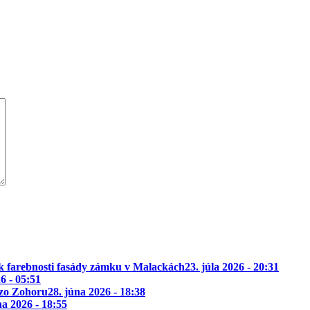
k farebnosti fasády zámku v Malackách
23. júla 2026 - 20:31
26 - 05:51
 zo Zohoru
28. júna 2026 - 18:38
na 2026 - 18:55