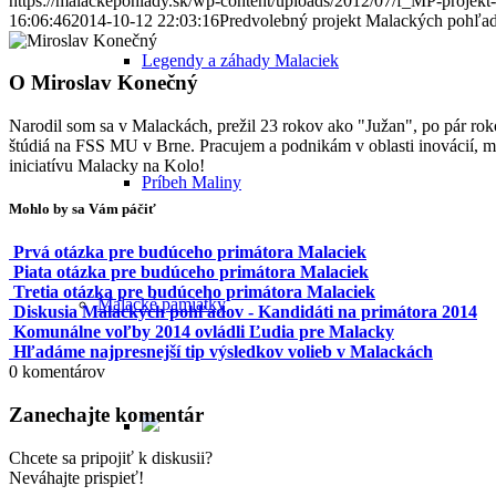
https://malackepohlady.sk/wp-content/uploads/2012/07/f_MP-projekt
16:06:46
2014-10-12 22:03:16
Predvolebný projekt Malackých pohľa
Legendy a záhady Malaciek
O
Miroslav Konečný
Narodil som sa v Malackách, prežil 23 rokov ako "Južan", po pár ro
štúdiá na FSS MU v Brne. Pracujem a podnikám v oblasti inovácií,
iniciatívu Malacky na Kolo!
Príbeh Maliny
Mohlo by sa Vám páčiť
Prvá otázka pre budúceho primátora Malaciek
Piata otázka pre budúceho primátora Malaciek
Tretia otázka pre budúceho primátora Malaciek
Malacké pamiatky
Diskusia Malackých pohľadov - Kandidáti na primátora 2014
Komunálne voľby 2014 ovládli Ľudia pre Malacky
Hľadáme najpresnejší tip výsledkov volieb v Malackách
0
komentárov
Zanechajte komentár
Chcete sa pripojiť k diskusii?
Neváhajte prispieť!