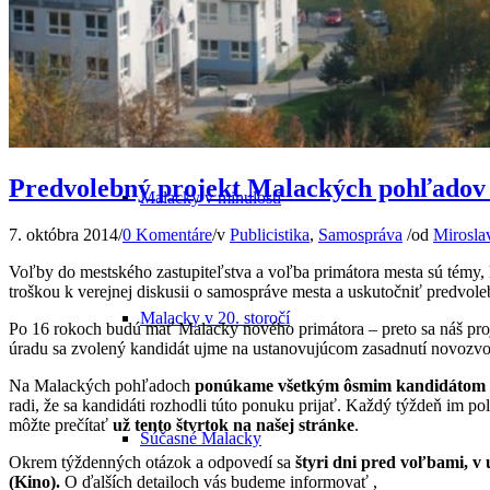
Odkiaľ pochádza názov mesta
Predvolebný projekt Malackých pohľadov
Malacky v minulosti
7. októbra 2014
/
0 Komentáre
/
v
Publicistika
,
Samospráva
/
od
Mirosla
Voľby do mestského zastupiteľstva a voľba primátora mesta sú témy, k
troškou k verejnej diskusii o samospráve mesta a uskutočniť predvoleb
Malacky v 20. storočí
Po 16 rokoch budú mať Malacky nového primátora – preto sa náš pro
úradu sa zvolený kandidát ujme na ustanovujúcom zasadnutí novozvo
Na Malackých pohľadoch
ponúkame všetkým ôsmim kandidátom na p
radi, že sa kandidáti rozhodli túto ponuku prijať. Každý týždeň im p
môžte prečítať
už tento štvrtok na našej stránke
.
Súčasné Malacky
Okrem týždenných otázok a odpovedí sa
štyri dni pred voľbami, v
(Kino).
O ďalších detailoch vás budeme informovať ,