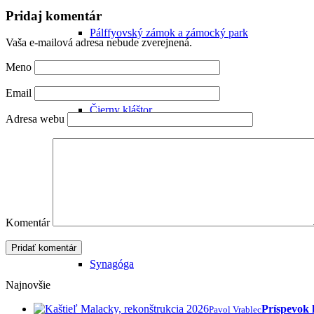
Pridaj komentár
Pálffyovský zámok a zámocký park
Vaša e-mailová adresa nebude zverejnená.
Meno
Email
Čierny kláštor
Adresa webu
Farský kostol
Komentár
Synagóga
Najnovšie
Príspevok 
Pavol Vrablec