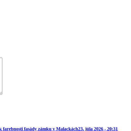
k farebnosti fasády zámku v Malackách
23. júla 2026 - 20:31