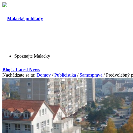
Spoznajte Malacky
Blog - Latest News
Nachádzate sa tu:
Domov
/
Publicistika
/
Samospráva
/
Predvolebný 
O Malackách