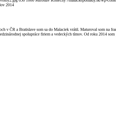
-volby2.jpg
650
1000
Miroslav Konečný
//malackepohlady.sk/wp-con
dov 2014
koch v ČR a Bratislave som sa do Malaciek vrátil. Maturoval som na 
 medzinárodnej spolupráce firiem a vedeckých tímov. Od roku 2014 s