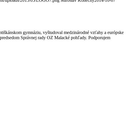
tent/uploads/2015/05/LOGO7.png
Miroslav Konečný
2014-10-07
františkánskom gymnáziu, vyštudoval medzinárodné vzťahy a európske
om predsedom Správnej rady OZ Malacké pohľady. Podporujem