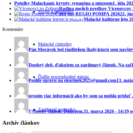
Potulky Malackami, krypty, synagóga a múzeum
1. júla 20
Rodina mojich predkov Vícenovcov
Sochy a pamätníky
Čaká nás REGIO POMPA 2026
22. jú
Malacké kultúrne leto 
MCK Malacky
Komentáre
Malacké cintoríny
Pán Morávek bol riaditeĺom školy,ktorú som navštev
Doobrý deň, ďakujem za zaujímavý článok. Na začia
Ďalšie pozoruhodné miesta
Pošlite správu na ekorinek2025@gmail.com
13. máj
prosím viac informácií ako by som sa mohla pridať ..
Zaniknuté pamiatky
Výborný článok. Ďakujem.
31. marca 2026 - 14:19 
Archív článkov