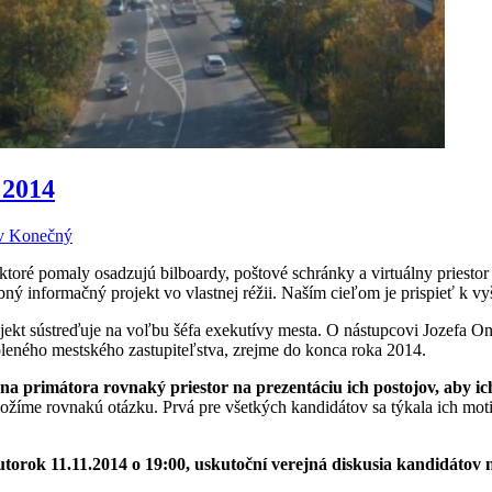
 2014
v Konečný
toré pomaly osadzujú bilboardy, poštové schránky a virtuálny priestor
ný informačný projekt vo vlastnej réžii. Naším cieľom je prispieť k vyš
jekt sústreďuje na voľbu šéfa exekutívy mesta. O nástupcovi Jozefa 
leného mestského zastupiteľstva, zrejme do konca roka 2014.
rimátora rovnaký priestor na prezentáciu ich postojov, aby ich 
oložíme rovnakú otázku. Prvá pre všetkých kandidátov sa týkala ich mot
 utorok 11.11.2014 o 19:00, uskutoční verejná diskusia kandidáto