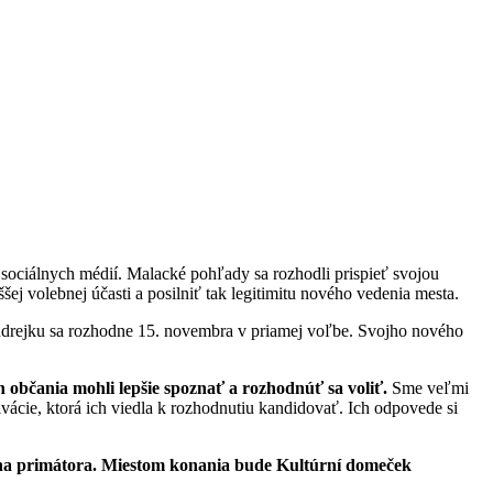
 sociálnych médií. Malacké pohľady sa rozhodli prispieť svojou
šej volebnej účasti a posilniť tak legitimitu nového vedenia mesta.
Ondrejku sa rozhodne 15. novembra v priamej voľbe. Svojho nového
občania mohli lepšie spoznať a rozhodnúť sa voliť.
Sme veľmi
ivácie, ktorá ich viedla k rozhodnutiu kandidovať. Ich odpovede si
v na primátora. Miestom konania bude Kultúrní domeček