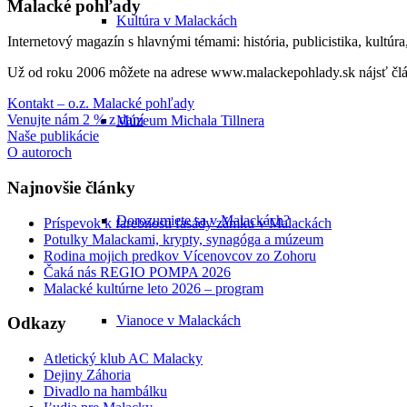
Malacké pohľady
Kultúra v Malackách
Internetový magazín s hlavnými témami: história, publicistika, kultúr
Už od roku 2006 môžete na adrese www.malackepohlady.sk nájsť člán
Kontakt – o.z. Malacké pohľady
Venujte nám 2 % z daní
Múzeum Michala Tillnera
Naše publikácie
O autoroch
Najnovšie články
Dorozumiete sa v Malackách?
Príspevok k farebnosti fasády zámku v Malackách
Potulky Malackami, krypty, synagóga a múzeum
Rodina mojich predkov Vícenovcov zo Zohoru
Čaká nás REGIO POMPA 2026
Malacké kultúrne leto 2026 – program
Vianoce v Malackách
Odkazy
Atletický klub AC Malacky
Dejiny Záhoria
Divadlo na hambálku