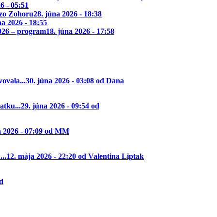
26 - 05:51
 zo Zohoru
28. júna 2026 - 18:38
na 2026 - 18:55
2026 – program
18. júna 2026 - 17:58
ovala...
30. júna 2026 - 03:08 od Dana
tku...
29. júna 2026 - 09:54 od
a 2026 - 07:09 od MM
..
12. mája 2026 - 22:20 od Valentina Liptak
od