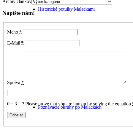
Archív článkov
Historické potulky Malackami
Napíšte nám!
Meno
*
Sprievodca Malackami
E-Mail
*
Správa
*
0 + 3 = ?
Please prove that you are human by solving the equation
Poznávacie okruhy po Malackách