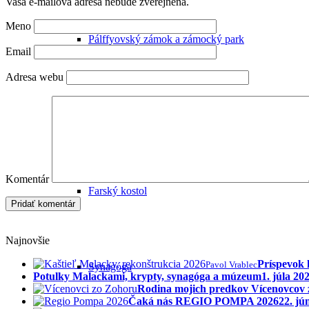
Vaša e-mailová adresa nebude zverejnená.
Meno
Pálffyovský zámok a zámocký park
Email
Adresa webu
Čierny kláštor
Komentár
Farský kostol
Najnovšie
Príspevok 
Pavol Vrablec
Synagóga
Potulky Malackami, krypty, synagóga a múzeum
1. júla 20
Rodina mojich predkov Vícenovcov
Čaká nás REGIO POMPA 2026
22. jú