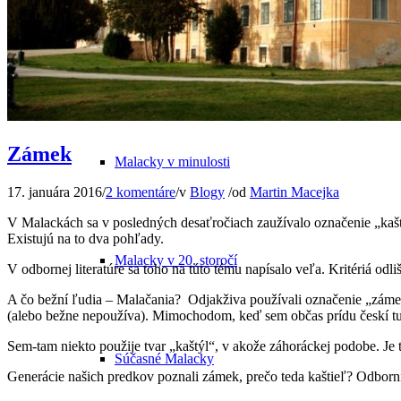
Odkiaľ pochádza názov mesta
Zámek
Malacky v minulosti
17. januára 2016
/
2 komentáre
/
v
Blogy
/
od
Martin Macejka
V Malackách sa v posledných desaťročiach zaužívalo označenie „kaš
Existujú na to dva pohľady.
Malacky v 20. storočí
V odbornej literatúre sa toho na túto tému napísalo veľa. Kritériá odl
A čo bežní ľudia – Malačania? Odjakživa používali označenie „zámek
(alebo bežne nepoužíva). Mimochodom, keď sem občas prídu českí turi
Sem-tam niekto použije tvar „kaštýl“, v akože záhoráckej podobe. Je t
Súčasné Malacky
Generácie našich predkov poznali zámek, prečo teda kaštieľ? Odborníci