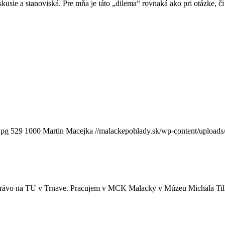
skusie a stanoviská. Pre mňa je táto „dilema“ rovnaká ako pri otázke,
jpg
529
1000
Martin Macejka
//malackepohlady.sk/wp-content/uploa
 právo na TU v Trnave. Pracujem v MCK Malacky v Múzeu Michala Tilln