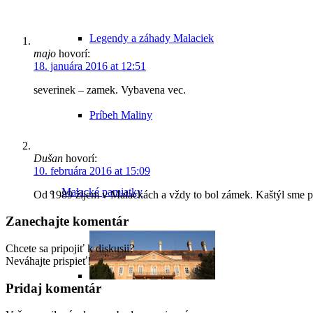
Legendy a záhady Malaciek
majo
hovorí:
18. januára 2016 at 12:51
severinek – zamek. Vybavena vec.
Príbeh Maliny
Dušan
hovorí:
10. februára 2016 at 15:09
Malacké pamiatky
Od 1989 žijem v Malackách a vždy to bol zámek. Kaštýl sme pou
Zanechajte komentár
Chcete sa pripojiť k diskusii?
Neváhajte prispieť!
Pridaj komentár