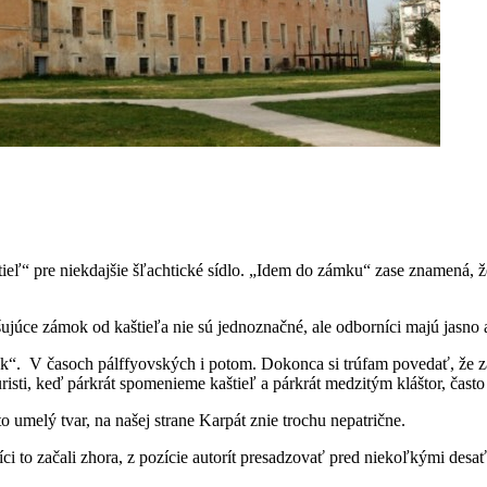
tieľ“ pre niekdajšie šľachtické sídlo. „Idem do zámku“ zase znamená,
išujúce zámok od kaštieľa nie sú jednoznačné, ale odborníci majú jasno a
“. V časoch pálffyovských i potom. Dokonca si trúfam povedať, že zá
sti, keď párkrát spomenieme kaštieľ a párkrát medzitým kláštor, často
o umelý tvar, na našej strane Karpát znie trochu nepatrične.
 to začali zhora, z pozície autorít presadzovať pred niekoľkými desaťro