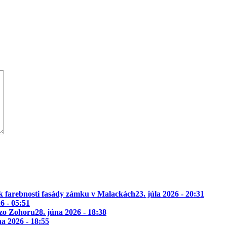
k farebnosti fasády zámku v Malackách
23. júla 2026 - 20:31
26 - 05:51
 zo Zohoru
28. júna 2026 - 18:38
na 2026 - 18:55