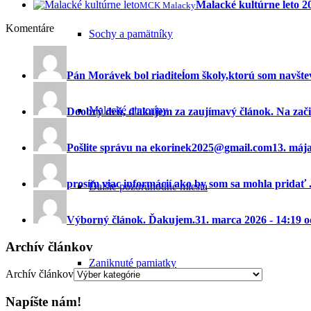
Malacké kultúrne leto 
MCK Malacky
Komentáre
Sochy a pamätníky
Pán Morávek bol riaditeĺom školy,ktorú som navštev
Malacké cintoríny
Doobrý deň, ďakujem za zaujímavý článok. Na začia
Pošlite správu na ekorinek2025@gmail.com
13. máj
prosím viac informácií ako by som sa mohla pridať ..
Ďalšie pozoruhodné miesta
Výborný článok. Ďakujem.
31. marca 2026 - 14:19 
Archív článkov
Zaniknuté pamiatky
Archív článkov
Napíšte nám!