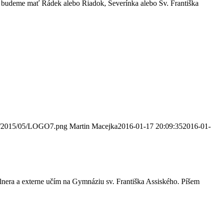
 či budeme mať Rádek alebo Riadok, Severínka alebo Sv. Františka
ds/2015/05/LOGO7.png
Martin Macejka
2016-01-17 20:09:35
2016-01-
era a externe učím na Gymnáziu sv. Františka Assiského. Píšem