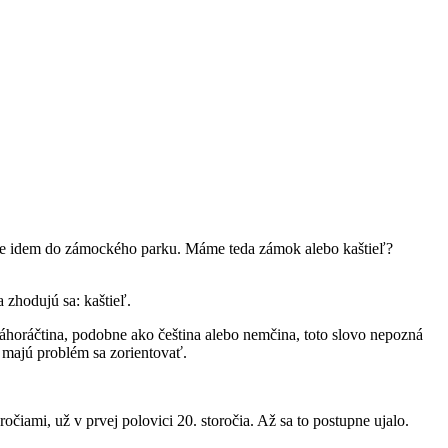
 že idem do zámockého parku. Máme teda zámok alebo kaštieľ?
 zhodujú sa: kaštieľ.
horáčtina, podobne ako čeština alebo nemčina, toto slovo nepozná
 majú problém sa zorientovať.
čiami, už v prvej polovici 20. storočia. Až sa to postupne ujalo.