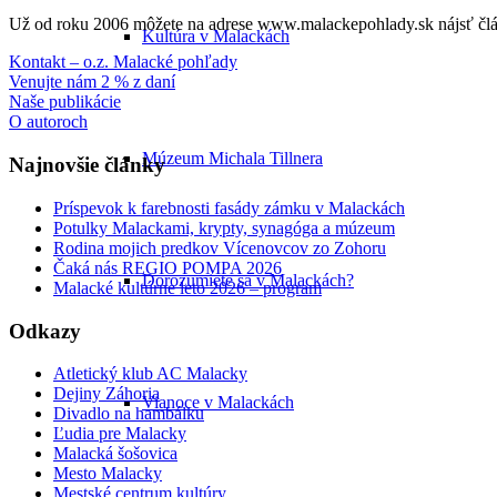
Už od roku 2006 môžete na adrese www.malackepohlady.sk nájsť člán
Kultúra v Malackách
Kontakt – o.z. Malacké pohľady
Venujte nám 2 % z daní
Naše publikácie
O autoroch
Múzeum Michala Tillnera
Najnovšie články
Príspevok k farebnosti fasády zámku v Malackách
Potulky Malackami, krypty, synagóga a múzeum
Rodina mojich predkov Vícenovcov zo Zohoru
Čaká nás REGIO POMPA 2026
Dorozumiete sa v Malackách?
Malacké kultúrne leto 2026 – program
Odkazy
Atletický klub AC Malacky
Dejiny Záhoria
Vianoce v Malackách
Divadlo na hambálku
Ľudia pre Malacky
Malacká šošovica
Mesto Malacky
Mestské centrum kultúry