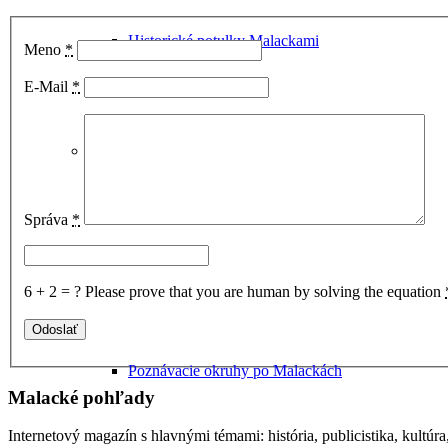
Historické potulky Malackami
Meno
*
E-Mail
*
Sprievodca Malackami
Správa
*
6 + 2 = ?
Please prove that you are human by solving the equation
Poznávacie okruhy po Malackách
Malacké pohľady
Internetový magazín s hlavnými témami: história, publicistika, kultúr