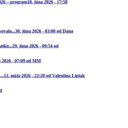
2026 – program
18. júna 2026 - 17:58
ovala...
30. júna 2026 - 03:08 od Dana
tku...
29. júna 2026 - 09:54 od
a 2026 - 07:09 od MM
..
12. mája 2026 - 22:20 od Valentina Liptak
od