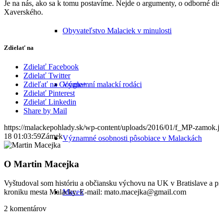
Je na nás, ako sa k tomu postavíme. Nejde o argumenty, o odborné di
Xaverského.
Obyvateľstvo Malaciek v minulosti
Zdielať na
Zdielať Facebook
Zdielať Twitter
Významní malackí rodáci
Zdieľať na Google+
Zdielať Pinterest
Zdielať Linkedin
Share by Mail
https://malackepohlady.sk/wp-content/uploads/2016/01/f_MP-zamok.
18 01:03:59
Zámek
Významné osobnosti pôsobiace v Malackách
O
Martin Macejka
Vyštudoval som históriu a občiansku výchovu na UK v Bratislave a
kroniku mesta Malacky. E-mail: mato.macejka@gmail.com
Macek
2
komentárov