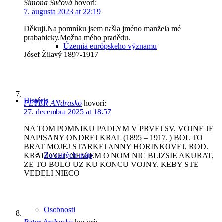
Simona Süčová
hovorí:
7. augusta 2023 at 22:19
Děkuji.Na pomníku jsem našla jméno manžela mé
prababicky.Možna mého pradědu.
Územia európskeho významu
Jósef Žilavý 1897-1917
História
PETER ANdrasko
hovorí:
27. decembra 2025 at 18:57
NA TOM POMNIKU PADLYM V PRVEJ SV. VOJNE JE
NAPISANY ONDREJ KRAL (1895 – 1917. ) BOL TO
BRAT MOJEJ STARKEJ ANNY HORINKOVEJ, ROD.
Zo starých máp
KRALOVEJ. NEVIEM O NOM NIC BLIZSIE AKURAT,
ZE TO BOLO UZ KU KONCU VOJNY. KEBY STE
VEDELI NIECO
Osobnosti
Peter Andrasko
hovorí: