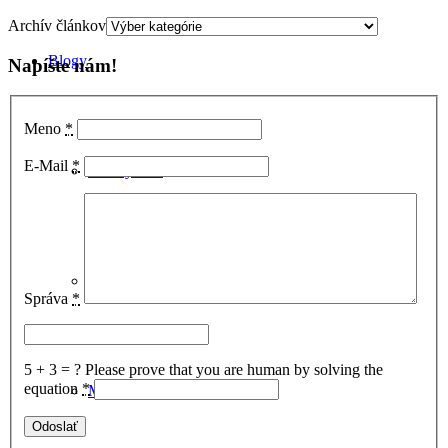
Archív článkov
Blogy
Napíšte nám!
Meno
*
E-Mail
*
Foto týždňa
Postrehy čitateľov
Správa
*
5 + 3 = ?
Please prove that you are human by solving the
equation
*
Malacké detaily