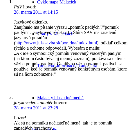
Cyklomapa Malaciek
PaV
hovorí:
28. marca 2011 at 14:15
Jazykové okienko.
Zaujímalo ma písanie výrazu „pomník padlých“/“pomník
padlým“. Jazykovedný ústav Ľ. Štúra SAV má zriadenú
Úrady v Malackách
jazykovú poradňu
(
http://www.juls.savba.sk/poradna/index.html
), odkiaľ celkom
rýchlo a ochotne odpovedali. Vyberám z mailu:
„Ak ide o symbolický pomník venovaný viacerým padlým
(na ktorom často býva aj menný zoznam), používa sa datívna
väzba pomník padlým. Genitívna väzba pomník padlých sa
Turisticko-informačná kancelária
používa, keď je pomník venovaný konkrétnym osobám, ktoré
sú na ňom zobrazené.“
Malacký hlas a iné médiá
jazykovedec - amatér
hovorí:
28. marca 2011 at 23:28
Pozor!
Ak sú na pomníku nečitateľné mená, tak je to pomník
zapadlých /prachom/.
Malacky a okolie