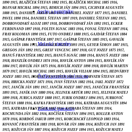
1890 1915, BLAŽÍČEK ŠTEFAN 1882 1915, BLAŽÍČEK MICHAL 1885 1916,
BOJNAR MICHAL 1894 1915, BIMICH JÁN 1894 1915, CICHNER AUGUSTÍN
Sochy a pamätníky
1888 1915, DANIHEL JAKUB 1885 1917, DANIHEL JOZEF 1877 1915, DANIHEL
PAVEL 1890 1914, DANIHEL ŠTEFAN 1897 1919, DANIHEL ŠTEFAN 1882 1915,
DOBROVODSKÝ ALOJZ 1897 1918, DOBROVODSKÝ JÁN 1892 1915, ECKER
FERDINAND 1897 1918, FOLTIN IGNAC 1883 1916, FONAL ŠTEFAN 1887 1914,
FRAY KOLOMAN 1890 1915, FUTO ONDREJ 1888 1915, GAJDÁR ŠTEFAN 1884
1915, GAŠPAR FRANTIŠEK 1897 1917, GAŠPAR ŠTEFAN 1885 1915, GAVALÍK
Malacké cintoríny
AUGUSTÍN 1886 1915, GELINGER JOZEF 1893 1915, GEYER ŠIMON 1887 1915,
GREGOS JÁN 1892 1915, GREIF VINCENC 1897 1918, GUT JOZEF 1875 1917,
HANUŠ FRANTIŠEK 1882 1915, HANUŠ IGNÁC 1880 1914, HANUŠ JOZEF 1884
1918, HANZLÍK ONDREJ 1874 1916, HAVLÍK ANTON 1894 1915, HAVLÍK JÁN
1884 1917, HAVLÍK JÁN 1875 1916, HAVLÍK JOZEF 1898 1918, HAVLÍK MARTIN
1879 1917, HAVLÍK MICHAL 1885 1915, HAVLÍK VILIAM 1894 1915, HEDVÁBNY
Ďalšie pozoruhodné miesta
JOZEF 1883 1915, HORVAT FRANTIŠEK 1886 1916, HORVATH ŠTEFAN 1875
1916, HRICKA JOZEF 1871 1916, IVAN ŠTEFAN 1882 1914, JAKL JOZEF 1872
1917, JANČÍK JÁN 1891 1917, JANČÍK JOZEF 1887 1915, JANEČEK FRANTIŠEK
1893 1915, JANÍK JAN 1880 1914, JELINEK ARTÚR 1892 1915, JELINEK MATEJ
1899 1918, JURICA JOZEF 1888 1917, JURIK ONDREJ 1894 1915, JURKOVIČ
ŠTEFAN 1888 1916, KAFKA FRANTIŠEK 1885 1916, KATRABA AUGUSTÍN 1894
Zaniknuté pamiatky
1915, KATRABA FRANTIŠEK 1882 1916, KATRABA ŠTEFAN 1891 1914,
KOCMUNDA JÁN 1882 1916, KOČÍŠEK ŠTEFAN 1894 1915, KOLLER ANTON
1878 1916, KORDOŠ JAKUB 1899 1915, KORCHACKÝ LEOPOLD 1883 1914,
KOVANIČ FRANTIŠEK 1883 1918, KOVÁR JÁN 1886 1914, KOŽUCH JAN 1891
1915, KOŽUCH JÁN 1887 1914, KOŽUCH JOZEF 1894 1915, KOŽUCH MATEJ