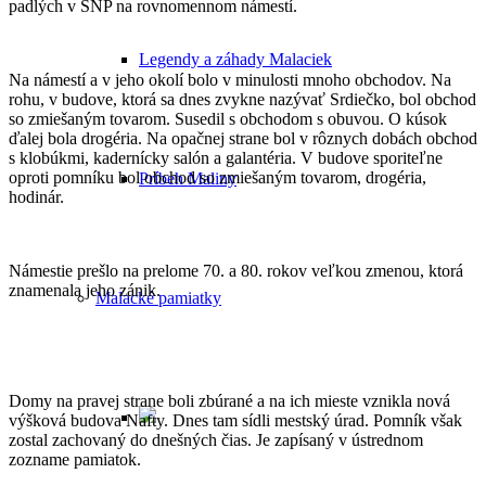
padlých v SNP na rovnomennom námestí.
Legendy a záhady Malaciek
Na námestí a v jeho okolí bolo v minulosti mnoho obchodov. Na
rohu, v budove, ktorá sa dnes zvykne nazývať Srdiečko, bol obchod
so zmiešaným tovarom. Susedil s obchodom s obuvou. O kúsok
ďalej bola drogéria. Na opačnej strane bol v rôznych dobách obchod
s klobúkmi, kadernícky salón a galantéria. V budove sporiteľne
oproti pomníku bol obchod so zmiešaným tovarom, drogéria,
Príbeh Maliny
hodinár.
Námestie prešlo na prelome 70. a 80. rokov veľkou zmenou, ktorá
znamenala jeho zánik.
Malacké pamiatky
Domy na pravej strane boli zbúrané a na ich mieste vznikla nová
výšková budova Nafty. Dnes tam sídli mestský úrad. Pomník však
zostal zachovaný do dnešných čias. Je zapísaný v ústrednom
zozname pamiatok.