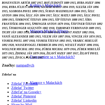
ROSENSTEIN ARTÚR 1887 1917, ROŠ ĽUDOVÍT 1889 1915, RYBA JOZEF 1896
Kultúra v Malackách
1916, RYBA JÚLIUS 1896 1916, SEČKÁR MATEJ 1894 1919, SLEZÁK JÁN 1896
1915, SLOBODA PAVEL 1890 1915, ŠURAN MAXIMILIAN 1884 1915, ŠELC
ANTON 1884 1914, ŠELC JÁN 1894 1917, ŠELC MATEJ 1889 1915, ŠELC PAVEL
1890 1915, ŠIMKOVIČ ŠTEFAN 1894 1915, ŠÍP ŠTEFAN 1888 1917, ŠÍRA
FRANTIŠEK 1894 1915, ŠPRINGER ANTON 1879 1916, ŠTIFTNER ŠTEFAN 1892
1915, ŠTOKONGER AUGUSTÍN 1882 1918, TABORSKY FERDINAND 1889 1915,
Múzeum Michala Tillnera
TICHY JÁN 1883 1918, TOMAN JÁN 1890 1915, VALENT JOZEF 1882 1916,
VANIŠ ALEXANDER 1885 1915, VILEM JÁN 1897 1916, VINCEK JÁN 1874 1915,
VISMEK PAVEL 1897 1918, VISMEK ŠTEFAN 1892 1915, VRABEC MIKULÁŠ
1892 1920, WASSERVOGEL FRIDRICH 1894 1915, WESELÝ JOZEF 1896 1916,
WOLLNER MICHAL 1892 1914, ZÚBEK MICHAL 1879 1916, ZÚBEK MIKULÁŠ
1875 1915, ŽDIMAL JÁN 1879 1916, ŽILAVÝ JOZEF 1897 1917, ŽILAVÝ PAVEL
Dorozumiete sa v Malackách?
1887 1915, ŽIVICA JÁN 1895 1917
Značky:
nampadlych
Zdielať na
Vianoce v Malackách
Zdielať Facebook
Zdielať Twitter
Zdieľať na Google+
Zdielať Pinterest
Zdielať Linkedin
Share by Mail