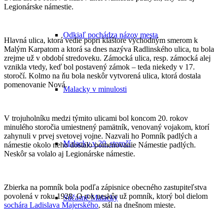
Legionárske námestie.
Odkiaľ pochádza názov mesta
Hlavná ulica, ktorá vedie popri kláštore východným smerom k
Malým Karpatom a ktorá sa dnes nazýva Radlinského ulica, tu bola
zrejme už v období stredoveku. Zámocká ulica, resp. zámocká alej
vznikla vtedy, keď bol postavený zámok – teda niekedy v 17.
storočí. Kolmo na ňu bola neskôr vytvorená ulica, ktorá dostala
pomenovanie Nová.
Malacky v minulosti
V trojuholníku medzi týmito ulicami bol koncom 20. rokov
minulého storočia umiestnený pamätník, venovaný vojakom, ktorí
zahynuli v prvej svetovej vojne. Nazvali ho Pomník padlých a
Malacky v 20. storočí
námestie okolo neho dostalo pomenovanie Námestie padlých.
Neskôr sa volalo aj Legionárske námestie.
Zbierka na pomník bola podľa zápisnice obecného zastupiteľstva
povolená v roku 1928. O rok neskôr už pomník, ktorý bol dielom
Súčasné Malacky
sochára Ladislava Majerského
, stál na dnešnom mieste.