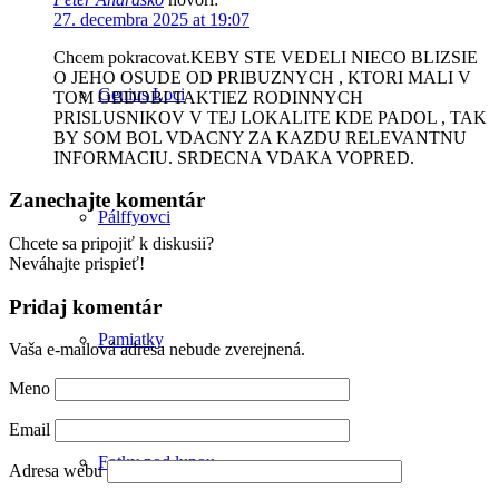
27. decembra 2025 at 19:07
Chcem pokracovat.KEBY STE VEDELI NIECO BLIZSIE
O JEHO OSUDE OD PRIBUZNYCH , KTORI MALI V
Genius Loci
TOM OBDOBI TAKTIEZ RODINNYCH
PRISLUSNIKOV V TEJ LOKALITE KDE PADOL , TAK
BY SOM BOL VDACNY ZA KAZDU RELEVANTNU
INFORMACIU. SRDECNA VDAKA VOPRED.
Zanechajte komentár
Pálffyovci
Chcete sa pripojiť k diskusii?
Neváhajte prispieť!
Pridaj komentár
Pamiatky
Vaša e-mailová adresa nebude zverejnená.
Meno
Email
Fotky pod lupou
Adresa webu