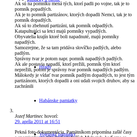
Ak sú na pomníku mená tých, ktorí padli po vojne, tak je to
pomník popadlých.
Ak je to pomník partizánov, ktorých dopadli Nemci, tak je to
pomník dopadlých.
Ak sú to zbehnutí partizáni, tak pomník odpadlých.
Katapultujúci sa letci majú pomníky vypadlých.
Obyvatelia krajín ktoré boli napadnuté, majú pomníky
napadlých.
Samozrejme, že sa tam pridáva slovíčko padlých, alebo
padlým.
Správny tvar je potom napr. pomník napadlých padlých.
Ak ale postavia napadlí, ktorí prežili, pomník tým ktorí
Hrady
neprežili, potom je správny tvar pomník napadlých padlým.
Málokedy je vídať tvar pomník padlým dopadlých, to jest tým
partizánom, ktorých dopadli a oni udali svojich druhov, aby sa
zachránili
Habánske pamiatky
Jozef Martinec
hovorí:
29. apríla 2011 at 16:51
Pekná foto-dokumentácia. Pamätníkom pripomína zašlé časy
Vojenské pamiatky