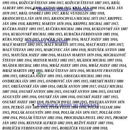
1993 1914, KOŽUCH ŠTEFAN 1896 1917, KOŽUCH ŠTEFAN 1887 1915, KRÁL
ALBERT 1895 1916, KRÁL ANTON 1880 1915, KRÁL JÁN 1898 1916, KRÁL JÁN
Historické potulky Malackami
1878 1917, KRÁL ONDREJ 1895 1917, KRÁL VENDELÍN 1882 1918,
KRATOCHVILA JÁN 1878 1915, KRATOCHVILA MICHAL 1873 1917, KRIPPEL
JÁN 1896 1918, KRIPPEL MARTIN 1878 1916, KRIPPEL MICHAL 1887 1917,
KUČERA JOZEF 1893 1917, KUČERA MICHAL 1884 1918, KUKLOVSKÝ JÁN 1887
1914, KUKLOVSKÝ MICHAL 1886 1915, KURAČKA FERDINAND 1885 1916,
KÚRA JOZEF 1879 1915, LONČEK JÁN 1886 1916, MALÝ JOZEF 1881 1916,
Sprievodca Malackami
MALÝ MARTIN 1892 1915, MALÝ MARTIN 1873 1916, MALÝ MATEJ 1895 1917,
MALÝ ŠTEFAN 1892 1915, MARCINEC JÁN 1894 1918, MATUŠEK ANTON 1888
1915, MATUŠEK JOZEF 1880 1916, MAXIAN MARTIN 1879 1916, MICHALOVIČ
ŠTEFAN 1881 1914, MIZNER MATEJ 1882 1917, MLÁDEK MICHAL 1897 1916,
MLÁDEK MICHAL 1883 1916, MRÁZ JOZEF 1895 1916, MRÁZ JOZEF 1882 1914,
MRÁZ MARTIN 1893 1915, MRÁZ ŠTEFAN 1874 1916, MURANYI FRANTIŠEK
1896 1915, OBSELKA JOZEF 1891 1915, OBSELKA MICHAL 1883 1914,
ONDREJKA JÁN 1895 1915, ONDROVIČ JÁN 1895 1915, ORESKÝ MATEJ 1880
1917, OREŠANSKÝ JÁN 1889 1914, ORLÍK ANTON 1898 1917, OSLEJ MICHAL
1887 1918, OSUSKÝ ANTON 1896 1915, OSUSKÝ ANTON 1896 1915, OSUSKÝ
AUGUSTÍN 1895 1916, OSUSKÝ JÁN 1890 1916, OSUSKÝ JOZEF 1887 1915,
OSUSKÝ JOZEF 1883 1918, PAJPACH PAVEL 1880 1915, PAVELKA ANTON 1876
Poznávacie okruhy po Malackách
1919, PETRÁŠ JÁN 1885 1915, PISSK FELIX 1884 1916, POLÁK VILIAM 1894
1915, POLLÁK AUGUSTÍN 1895 1918, POLLÁK JÁN 1876 1917, POLLÁK OTO
1898 1914, POLLÁK ŠTEFAN 1882 1916, PROCHAZKA PAVEL 1892 1915, PROKOP
JÁN 1892 1916, REISNER ALFRED 1882 1919, REŽNÝ JOZEF 1887 1916,
ROHLÍČEK FERDINAND 1892 1915, ROHLÍČEK VILIAM 1898 1918,