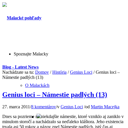
Spoznajte Malacky
Blog - Latest News
Nachádzate sa tu:
Domov
/
História
/
Genius Loci
/
Genius loci –
Námestie padlých (13)
O Malackách
Genius loci – Námestie padlých (13)
27. marca 2011
/
8 komentárov
/
v
Genius Loci
/
od
Martin Macejka
Dnes sa pozrieme na niekdajšie námestie, ktoré vzniklo aj zaniklo v
minulom storočí a nachádzalo sa neďaleko kláštora. Jeho existencia
trvala asi 50 rokov a názov znel Námestie padlých, istý čas aj