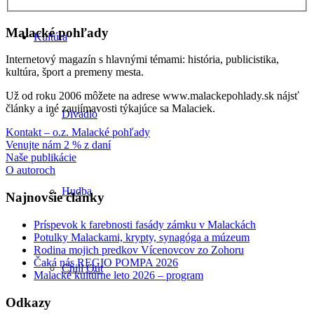
Malacké pohľady
Kultúra
Internetový magazín s hlavnými témami: história, publicistika,
kultúra, šport a premeny mesta.
Už od roku 2006 môžete na adrese www.malackepohlady.sk nájsť
články a iné zaujímavosti týkajúce sa Malaciek.
Divadlo
Kontakt – o.z. Malacké pohľady
Venujte nám 2 % z daní
Naše publikácie
O autoroch
Hudba
Najnovšie články
Príspevok k farebnosti fasády zámku v Malackách
Potulky Malackami, krypty, synagóga a múzeum
Rodina mojich predkov Vícenovcov zo Zohoru
Čaká nás REGIO POMPA 2026
Chill Out
Malacké kultúrne leto 2026 – program
Odkazy