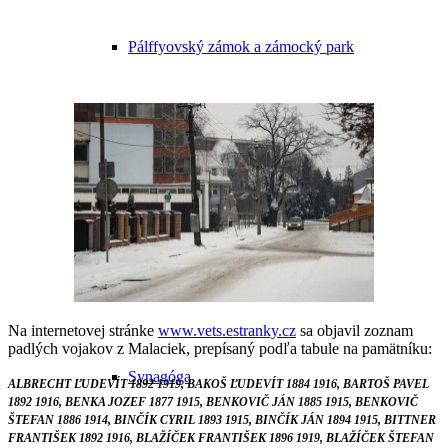
Pálffyovský zámok a zámocký park
Čierny kláštor
Farský kostol
Na internetovej stránke
www.vets.estranky.cz
sa objavil zoznam
padlých vojakov z Malaciek, prepísaný podľa tabule na pamätníku:
Synagóga
ALBRECHT ĽUDEVÍT 1892 1919, BAKOŠ ĽUDEVÍT 1884 1916, BARTOŠ PAVEL
1892 1916, BENKA JOZEF 1877 1915, BENKOVIČ JÁN 1885 1915, BENKOVIČ
ŠTEFAN 1886 1914, BINČÍK CYRIL 1893 1915, BINČÍK JÁN 1894 1915, BITTNER
FRANTIŠEK 1892 1916, BLAŽÍČEK FRANTIŠEK 1896 1919, BLAŽÍČEK ŠTEFAN