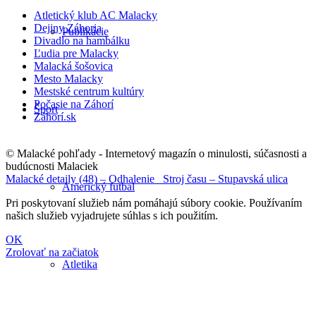
Atletický klub AC Malacky
Dejiny Záhoria
Publikácie
Divadlo na hambálku
Ľudia pre Malacky
Malacká šošovica
Mesto Malacky
Mestské centrum kultúry
Počasie na Záhorí
Šport
Záhorí.sk
© Malacké pohľady - Internetový magazín o minulosti, súčasnosti a
budúcnosti Malaciek
Malacké detaily (48) – Odhalenie
Stroj času – Stupavská ulica
Americký futbal
Pri poskytovaní služieb nám pomáhajú súbory cookie. Používaním
našich služieb vyjadrujete súhlas s ich použitím.
OK
Zrolovať na začiatok
Atletika