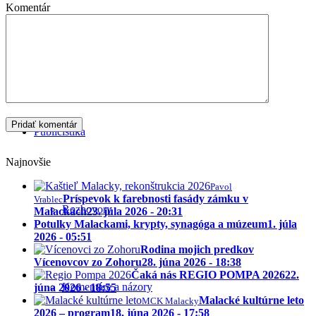
Komentár
Stroj času
Publicistika
Najnovšie
Pavol
Príspevok k farebnosti fasády zámku v
Vrablec
Rozhovory
Malackách
23. júla 2026 - 20:31
Potulky Malackami, krypty, synagóga a múzeum
1. júla
2026 - 05:51
Rodina mojich predkov
Vícenovcov zo Zohoru
28. júna 2026 - 18:38
Čaká nás REGIO POMPA 2026
22.
Komentáre a názory
júna 2026 - 18:55
Malacké kultúrne leto
MCK Malacky
2026 – program
18. júna 2026 - 17:58