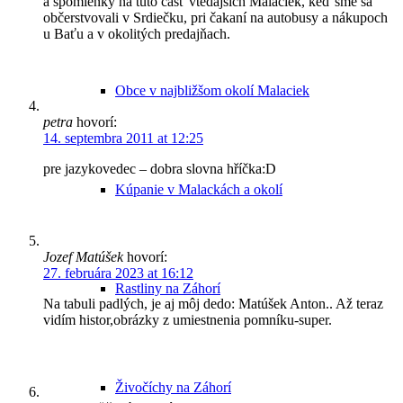
a spomienky na túto časť vtedajších Malaciek, keď sme sa
občerstvovali v Srdiečku, pri čakaní na autobusy a nákupoch
u Baťu a v okolitých predajňach.
Obce v najbližšom okolí Malaciek
petra
hovorí:
14. septembra 2011 at 12:25
pre jazykovedec – dobra slovna hříčka:D
Kúpanie v Malackách a okolí
Jozef Matúšek
hovorí:
27. februára 2023 at 16:12
Rastliny na Záhorí
Na tabuli padlých, je aj môj dedo: Matúšek Anton.. Až teraz
vidím histor,obrázky z umiestnenia pomníku-super.
Živočíchy na Záhorí