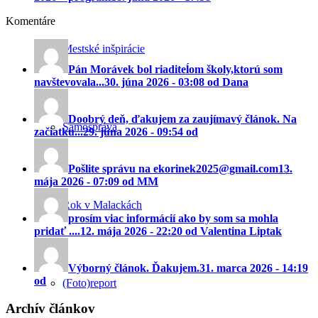
Komentáre
Mestské inšpirácie
Pán Morávek bol riaditeĺom školy,ktorú som
navštevovala...
30. júna 2026 - 03:08 od Dana
Doobrý deň, ďakujem za zaujímavý článok. Na
Samospráva
začiatku...
29. júna 2026 - 09:54 od
Pošlite správu na ekorinek2025@gmail.com
13.
mája 2026 - 07:09 od MM
Rok v Malackách
prosím viac informácií ako by som sa mohla
pridať ....
12. mája 2026 - 22:20 od Valentina Liptak
Výborný článok. Ďakujem.
31. marca 2026 - 14:19
od
(Foto)report
Archív článkov