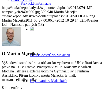
Praktické informácie
https://malackepohlady.sk/wp-content/uploads/2012/07/f_MP-
nampadlych-940x390.jpg
390
940
Martin Macejka
//malackepohlady.sk/wp-content/uploads/2015/05/LOGO7.png
Martin Macejka
2011-03-27 00:06:37
2012-10-29 14:32:14
Genius
loci - Námestie padlých (13)
O
Martin Macejka
Ako sa dostať do Malaciek
Vyštudoval som históriu a občiansku výchovu na UK v Bratislave a
právo na TU v Trnave. Pracujem v MCK Malacky v Múzeu
Michala Tillnera a externe učím na Gymnáziu sv. Františka
Assiského. Píšem kroniku mesta Malacky. E-mail:
mato.macejka@gmail.com
Ubytovanie v Malackách
8
komentárov