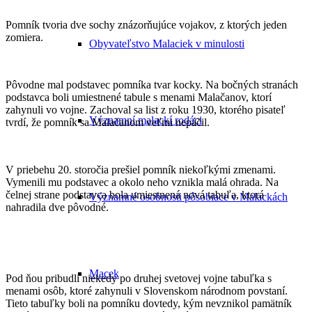
Pomník tvoria dve sochy znázorňujúce vojakov, z ktorých jeden
zomiera.
Obyvateľstvo Malaciek v minulosti
Pôvodne mal podstavec pomníka tvar kocky. Na bočných stranách
podstavca boli umiestnené tabule s menami Malačanov, ktorí
zahynuli vo vojne. Zachoval sa list z roku 1930, ktorého pisateľ
Významní malackí rodáci
tvrdí, že pomník sa Malačanom veľmi nepáčil.
V priebehu 20. storočia prešiel pomník niekoľkými zmenami.
Vymenili mu podstavec a okolo neho vznikla malá ohrada. Na
čelnej strane podstavca bola umiestnená nová tabuľa, ktorá
Významné osobnosti pôsobiace v Malackách
nahradila dve pôvodné.
Macek
Pod ňou pribudli niekedy po druhej svetovej vojne tabuľka s
menami osôb, ktoré zahynuli v Slovenskom národnom povstaní.
Tieto tabuľky boli na pomníku dovtedy, kým nevznikol pamätník