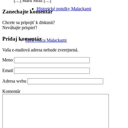
[…] Marti Mráz […]
Historické potulky Malackami
Zanechajte komentár
Chcete sa pripojiť k diskusii?
Neváhajte prispieť!
Pridaj komentár
Sprievodca Malackami
Vaša e-mailová adresa nebude zverejnená.
Meno
Email
Adresa webu
Komentár
Poznávacie okruhy po Malackách