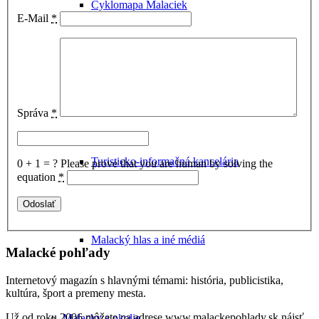
Cyklomapa Malaciek
E-Mail
*
Úrady v Malackách
Správa
*
Turisticko-informačná kancelária
0 + 1 = ?
Please prove that you are human by solving the
equation
*
Malacký hlas a iné médiá
Malacké pohľady
Internetový magazín s hlavnými témami: história, publicistika,
kultúra, šport a premeny mesta.
Už od roku 2006 môžete na adrese www.malackepohlady.sk nájsť
Malacky a okolie