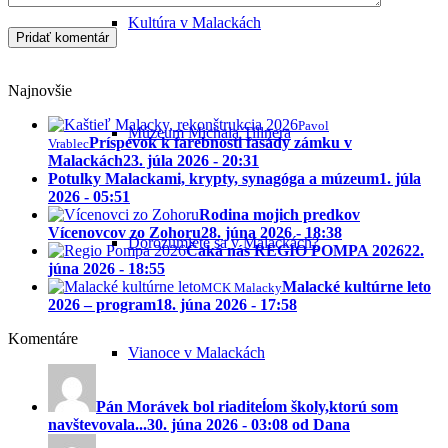
Kultúra v Malackách
Najnovšie
Pavol
Múzeum Michala Tillnera
Príspevok k farebnosti fasády zámku v
Vrablec
Malackách
23. júla 2026 - 20:31
Potulky Malackami, krypty, synagóga a múzeum
1. júla
2026 - 05:51
Rodina mojich predkov
Vícenovcov zo Zohoru
28. júna 2026 - 18:38
Dorozumiete sa v Malackách?
Čaká nás REGIO POMPA 2026
22.
júna 2026 - 18:55
Malacké kultúrne leto
MCK Malacky
2026 – program
18. júna 2026 - 17:58
Komentáre
Vianoce v Malackách
Pán Morávek bol riaditeĺom školy,ktorú som
navštevovala...
30. júna 2026 - 03:08 od Dana