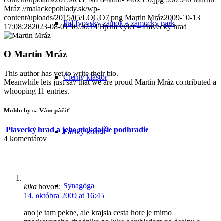
Mráz
//malackepohlady.sk/wp-
content/uploads/2015/05/LOGO7.png
Martin Mráz
2009-10-13
Pálffyovský zámok a zámocký park
17:08:28
2023-08-01 16:30:14
Tip na výlet – Plavecký hrad
O
Martin Mráz
This author has yet to write their bio.
Čierny kláštor
Meanwhile lets just say that we are proud
Martin Mráz
contributed a
whooping 11 entries.
Mohlo by sa Vám páčiť
Plavecký hrad a jeho niekdajšie podhradie
Farský kostol
4
komentárov
Synagóga
kika
hovorí:
14. októbra 2009 at 16:45
ano je tam pekne, ale krajsia cesta hore je mimo