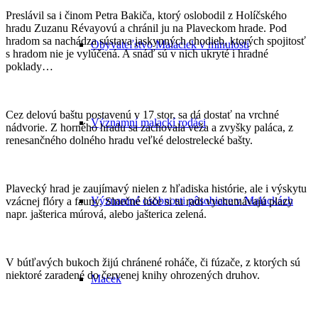
Preslávil sa i činom Petra Bakiča, ktorý oslobodil z Holíčského
hradu Zuzanu Révayovú a chránil ju na Plaveckom hrade. Pod
hradom sa nachádza sústava jaskynných chodieb, ktorých spojitosť
Obyvateľstvo Malaciek v minulosti
s hradom nie je vylúčená. A snáď sú v nich ukryté i hradné
poklady…
Cez delovú baštu postavenú v 17 stor. sa dá dostať na vrchné
Významní malackí rodáci
nádvorie. Z horného hradu sa zachovala veža a zvyšky paláca, z
renesančného dolného hradu veľké delostrelecké bašty.
Plavecký hrad je zaujímavý nielen z hľadiska histórie, ale i výskytu
Významné osobnosti pôsobiace v Malackách
vzácnej flóry a fauny. Slnečné lúče si tu radi vychutnávajú plazy
napr. jašterica múrová, alebo jašterica zelená.
V bútľavých bukoch žijú chránené roháče, či fúzače, z ktorých sú
niektoré zaradené do červenej knihy ohrozených druhov.
Macek