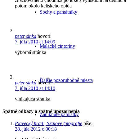
znackovaneho chodnika po luke s vyhladom na dedinu a
potom okolo keltskeho opida
Sochy a pamätníky
peter sinka
hovorí:
7. júla 2010 at 14:09
Malacké cintoríny
výborná stránka
Ďalšie pozoruhodné miesta
peter sinka
hovorí:
7. júla 2010 at 14:10
vinikajuca stranka
Spätné odkazy a spätné upozornenia
Zaniknuté pamiatky
Plavecký hrad | Skalove fotografie
píše:
28. júla 2012 o 00:18