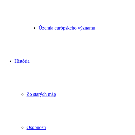
Územia európskeho významu
História
Zo starých máp
Osobnosti