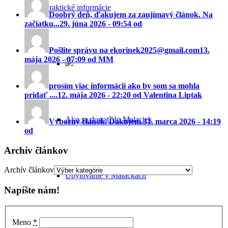
Praktické informácie
Doobrý deň, ďakujem za zaujímavý článok. Na
začiatku...
29. júna 2026 - 09:54 od
Pošlite správu na ekorinek2025@gmail.com
13.
mája 2026 - 07:09 od MM
prosím viac informácií ako by som sa mohla
pridať ....
12. mája 2026 - 22:20 od Valentina Liptak
Ako sa dostať do Malaciek
Výborný článok. Ďakujem.
31. marca 2026 - 14:19
od
Archív článkov
Archív článkov
Ubytovanie v Malackách
Napíšte nám!
Meno
*