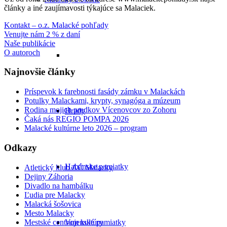
články a iné zaujímavosti týkajúce sa Malaciek.
Kontakt – o.z. Malacké pohľady
Venujte nám 2 % z daní
Naše publikácie
O autoroch
Najnovšie články
Príspevok k farebnosti fasády zámku v Malackách
Potulky Malackami, krypty, synagóga a múzeum
Rodina mojich predkov Vícenovcov zo Zohoru
Hrady
Čaká nás REGIO POMPA 2026
Malacké kultúrne leto 2026 – program
Odkazy
Habánske pamiatky
Atletický klub AC Malacky
Dejiny Záhoria
Divadlo na hambálku
Ľudia pre Malacky
Malacká šošovica
Mesto Malacky
Mestské centrum kultúry
Vojenské pamiatky