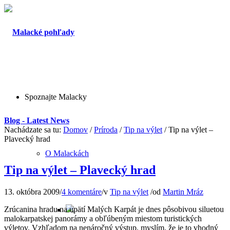
Spoznajte Malacky
Blog - Latest News
Nachádzate sa tu:
Domov
/
Príroda
/
Tip na výlet
/
Tip na výlet –
Plavecký hrad
O Malackách
Tip na výlet – Plavecký hrad
13. októbra 2009
/
4 komentáre
/
v
Tip na výlet
/
od
Martin Mráz
Zrúcanina hradu na upätí Malých Karpát je dnes pôsobivou siluetou
malokarpatskej panorámy a obľúbeným miestom turistických
výletov. Vzhľadom na nenáročný výstup, myslím, že je to vhodný