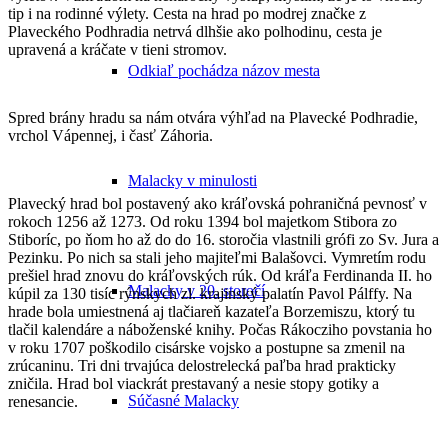
tip i na rodinné výlety.
Cesta na hrad po modrej značke z
Plaveckého Podhradia netrvá dlhšie ako polhodinu, cesta je
upravená a kráčate v tieni stromov.
Odkiaľ pochádza názov mesta
Spred brány hradu sa nám otvára výhľad na Plavecké Podhradie,
vrchol Vápennej, i časť Záhoria.
Malacky v minulosti
Plavecký hrad bol postavený ako kráľovská pohraničná pevnosť v
rokoch 1256 až 1273. Od roku 1394 bol majetkom Stibora zo
Stiboríc, po ňom ho až do do 16. storočia vlastnili grófi zo Sv. Jura a
Pezinku. Po nich sa stali jeho majiteľmi Balašovci. Vymretím rodu
prešiel hrad znovu do kráľovských rúk. Od kráľa Ferdinanda II. ho
Malacky v 20. storočí
kúpil za 130 tisíc rýnskych zl. krajinský palatín Pavol Pálffy. Na
hrade bola umiestnená aj tlačiareň kazateľa Borzemiszu, ktorý tu
tlačil kalendáre a náboženské knihy. Počas Rákocziho povstania ho
v roku 1707 poškodilo cisárske vojsko a postupne sa zmenil na
zrúcaninu. Tri dni trvajúca delostrelecká paľba hrad prakticky
zničila. Hrad bol viackrát prestavaný a nesie stopy gotiky a
Súčasné Malacky
renesancie.