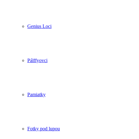
Genius Loci
Pálffyovci
Pamiatky
Fotky pod lupou