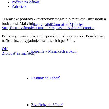
Počasie na Záhorí
Záhorí.sk
© Malacké pohľady - Internetový magazín o minulosti, súčasnosti a
budúcnosti Malaciek
Obce v najbližšom okolí Malaciek
Stroj času – Záhorácka ulica
Stroj času – Kláštorná chodba
Pri poskytovaní služieb nám pomáhajú súbory cookie. Používaním
našich služieb vyjadrujete súhlas s ich použitím.
OK
Kúpanie v Malackách a okolí
Zrolovať na začiatok
Rastliny na Záhorí
Živočíchy na Záhorí