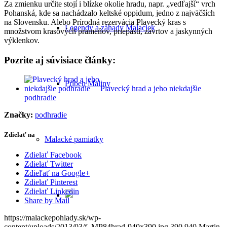
Za zmienku určite stojí i blízke okolie hradu, napr. „vedľajší“ vrch
Pohanská, kde sa nachádzalo keltské oppidum, jedno z najväčších
na Slovensku. Alebo Prírodná rezervácia Plavecký kras s
Legendy a záhady Malaciek
množstvom krasových prameňov, priepastí, závrtov a jaskynných
výklenkov.
Pozrite aj súvisiace články:
Príbeh Maliny
Plavecký hrad a jeho niekdajšie
podhradie
Značky:
podhradie
Zdielať na
Malacké pamiatky
Zdielať Facebook
Zdielať Twitter
Zdieľať na Google+
Zdielať Pinterest
Zdielať Linkedin
Share by Mail
https://malackepohlady.sk/wp-
content/uploads/2013/03/f_MP84hrad-940x390.jpg
390
940
Martin