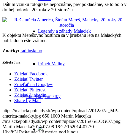
Dátum vzniku fotografie nepoznáme, predpokladáme, že to bolo v
druhej polovici 20. rokov 20. storočia.
Legendy a záhady Malaciek
K objektu Merešovho hostinca sa v priebehu leta na Malackých
pohľadoch ešte vrátime.
Značky:
radlinskeho
Zdielať na
Príbeh Maliny
Zdielať Facebook
Zdielať Twitter
Zdieľať na Google+
Zdielať Pinterest
Zdielať Linkedin
Malacké pamiatky
Share by Mail
https://malackepohlady.sk/wp-content/uploads/2012/07/f_MP-
america-malacky.jpg
650
1000
Martin Macejka
//malackepohlady.sk/wp-content/uploads/2015/05/LOGO7.png
Martin Macejka
2014-07-08 18:22:15
2014-07-30
10:48:31
Reštaurácia America pod lupou