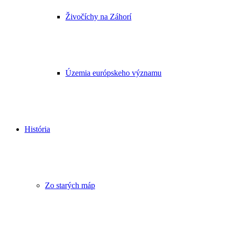
Živočíchy na Záhorí
Územia európskeho významu
História
Zo starých máp