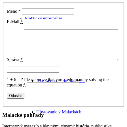
Meno
*
Praktické informácie
E-Mail
*
Správa
*
1 + 6 = ?
Please prove that you are human by solving the
Ako sa dostať do Malaciek
equation
*
Ubytovanie v Malackách
Malacké pohľady
Internetový magazín s hlavnými témami: história, publicistika,