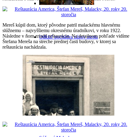
Mereš kúpil dom, ktorý pôvodne patril malackému hlavnému
slúžnemu – najvyššiemu okresnému úradníkovi, v roku 1922.
Následne v ňom zriadil reštauráciu. Na detailnom pohľade vidíme
Odkiaľ pochádza názov mesta
Štefana Mereša na streche prednej časti budovy, v ktorej sa
reštaurácia nachádzala.
Malacky v minulosti
Malacky v 20. storočí