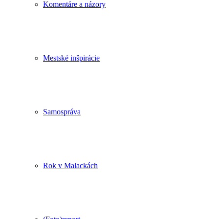
Komentáre a názory
Mestské inšpirácie
Samospráva
Rok v Malackách