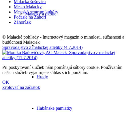
Malacká šošovica
Mesto Malacky
Mestské centrum kultúry
Malacky a okolie
Počasie na Záhorí
Záhorí.sk
© Malacké pohľady - Internetový magazín o minulosti, súčasnosti a
budúcnosti Malaciek
Spravodajstvo z malackej atletiky (4.7.2014)
Spravodajstvo z malackej
atletiky (11.7.2014)
Pri poskytovaní služieb nám pomáhajú súbory cookie. Používaním
našich služieb vyjadrujete súhlas s ich použitím.
Hrady
OK
Zrolovať na začiatok
Habánske pamiatky