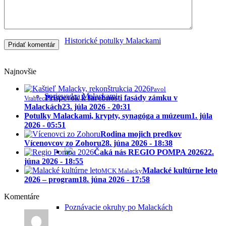
Historické potulky Malackami
Najnovšie
Pavol
Sprievodca Malackami
Príspevok k farebnosti fasády zámku v
Vrablec
Malackách
23. júla 2026 - 20:31
Potulky Malackami, krypty, synagóga a múzeum
1. júla
2026 - 05:51
Rodina mojich predkov
Vícenovcov zo Zohoru
28. júna 2026 - 18:38
Čaká nás REGIO POMPA 2026
22.
júna 2026 - 18:55
Malacké kultúrne leto
MCK Malacky
2026 – program
18. júna 2026 - 17:58
Komentáre
Poznávacie okruhy po Malackách