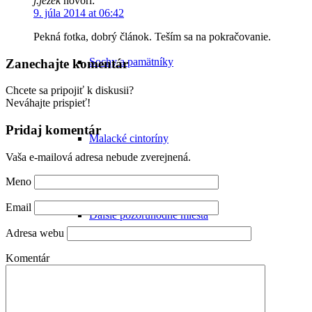
j.jezek
hovorí:
9. júla 2014 at 06:42
Pekná fotka, dobrý článok. Teším sa na pokračovanie.
Sochy a pamätníky
Zanechajte komentár
Chcete sa pripojiť k diskusii?
Neváhajte prispieť!
Pridaj komentár
Malacké cintoríny
Vaša e-mailová adresa nebude zverejnená.
Meno
Email
Ďalšie pozoruhodné miesta
Adresa webu
Komentár
Zaniknuté pamiatky