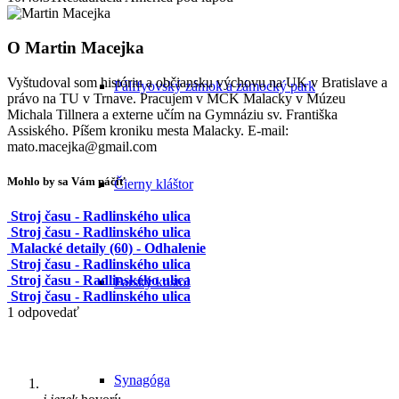
O
Martin Macejka
Vyštudoval som históriu a občiansku výchovu na UK v Bratislave a
Pálffyovský zámok a zámocký park
právo na TU v Trnave. Pracujem v MCK Malacky v Múzeu
Michala Tillnera a externe učím na Gymnáziu sv. Františka
Assiského. Píšem kroniku mesta Malacky. E-mail:
mato.macejka@gmail.com
Mohlo by sa Vám páčiť
Čierny kláštor
Stroj času - Radlinského ulica
Stroj času - Radlinského ulica
Malacké detaily (60) - Odhalenie
Stroj času - Radlinského ulica
Stroj času - Radlinského ulica
Farský kostol
Stroj času - Radlinského ulica
1
odpovedať
Synagóga