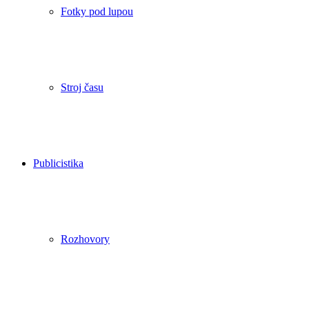
Fotky pod lupou
Stroj času
Publicistika
Rozhovory