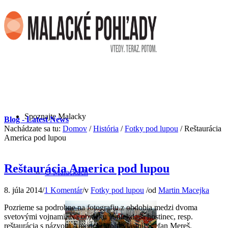
Spoznajte Malacky
Blog - Latest News
Nachádzate sa tu:
Domov
/
História
/
Fotky pod lupou
/
Reštaurácia
America pod lupou
Reštaurácia America pod lupou
O Malackách
8. júla 2014
/
1 Komentár
/
v
Fotky pod lupou
/
od
Martin Macejka
Pozrieme sa podrobne na fotografiu z obdobia medzi dvoma
svetovými vojnami. Na obrázku je niekdajší hostinec, resp.
reštaurácia s názvom America, ktorú vlastnil Štefan Mereš.