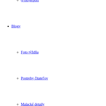
(Foto)report
Blogy
Foto týždňa
Postrehy čitateľov
Malacké detaily