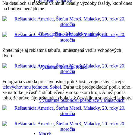
Súčasné Malacky
Na detailoch si môžeme všimnúť detaily výzdoby fasády, ktoré dnes
na budove nenájdeme.
Obyvateľstvo Malaciek v minulosti
Zreteľná je aj reklamná tabuľa, umiestnená vedľa vchodových
dverí.
Významní malackí rodáci
Fotografia vznikla pri slávnostnej príležitosti, zrejme súvisiacej s
telovýchovnou jednotou Sokol
. Dá sa tak predpokladať podľa toho,
že na fotke je časť ľudí oblečená v sokolskom kroji. A tiež podľa
toho, že práve táto reštaurácia bola istý čas sídlom sokolskej jednoty.
Významné osobnosti pôsobiace v Malackách
Macek