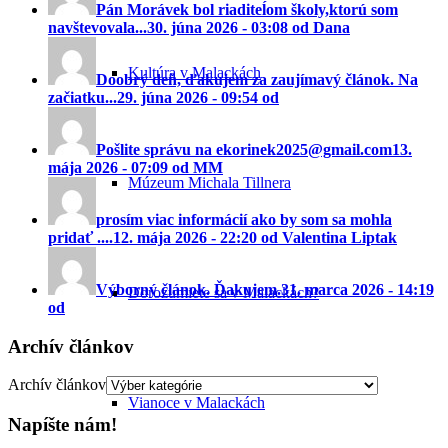
Pán Morávek bol riaditeĺom školy,ktorú som
navštevovala...
30. júna 2026 - 03:08 od Dana
Kultúra v Malackách
Doobrý deň, ďakujem za zaujímavý článok. Na
začiatku...
29. júna 2026 - 09:54 od
Pošlite správu na ekorinek2025@gmail.com
13.
mája 2026 - 07:09 od MM
Múzeum Michala Tillnera
prosím viac informácií ako by som sa mohla
pridať ....
12. mája 2026 - 22:20 od Valentina Liptak
Výborný článok. Ďakujem.
31. marca 2026 - 14:19
Dorozumiete sa v Malackách?
od
Archív článkov
Archív článkov
Vianoce v Malackách
Napíšte nám!