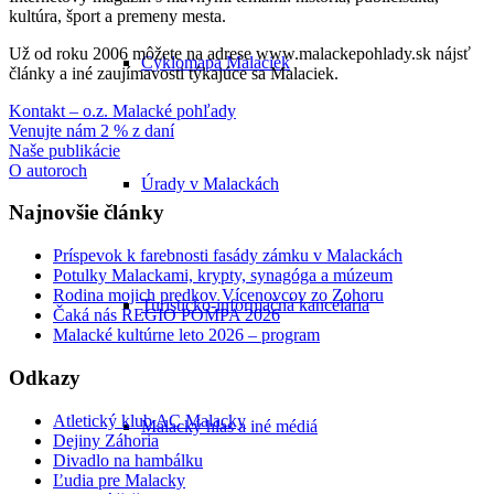
kultúra, šport a premeny mesta.
Už od roku 2006 môžete na adrese www.malackepohlady.sk nájsť
Cyklomapa Malaciek
články a iné zaujímavosti týkajúce sa Malaciek.
Kontakt – o.z. Malacké pohľady
Venujte nám 2 % z daní
Naše publikácie
O autoroch
Úrady v Malackách
Najnovšie články
Príspevok k farebnosti fasády zámku v Malackách
Potulky Malackami, krypty, synagóga a múzeum
Rodina mojich predkov Vícenovcov zo Zohoru
Turisticko-informačná kancelária
Čaká nás REGIO POMPA 2026
Malacké kultúrne leto 2026 – program
Odkazy
Atletický klub AC Malacky
Malacký hlas a iné médiá
Dejiny Záhoria
Divadlo na hambálku
Ľudia pre Malacky