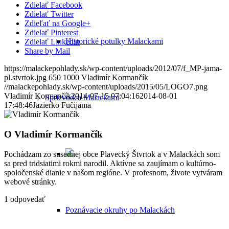
Zdielať Facebook
Zdielať Twitter
Zdieľať na Google+
Zdielať Pinterest
Historické potulky Malackami
Zdielať Linkedin
Share by Mail
https://malackepohlady.sk/wp-content/uploads/2012/07/f_MP-jama-
pl.stvrtok.jpg
650
1000
Vladimír Kormančík
//malackepohlady.sk/wp-content/uploads/2015/05/LOGO7.png
Vladimír Kormančík
2014-07-15 07:04:16
2014-08-01
Sprievodca Malackami
17:48:46
Jazierko Fučijama
O
Vladimír Kormančík
Pochádzam zo susednej obce Plavecký Štvrtok a v Malackách som
sa pred tridsiatimi rokmi narodil. Aktívne sa zaujímam o kultúrno-
spoločenské dianie v našom regióne. V profesnom, živote vytváram
webové stránky.
1
odpovedať
Poznávacie okruhy po Malackách