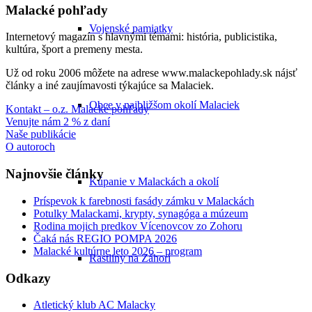
Malacké pohľady
Vojenské pamiatky
Internetový magazín s hlavnými témami: história, publicistika,
kultúra, šport a premeny mesta.
Už od roku 2006 môžete na adrese www.malackepohlady.sk nájsť
články a iné zaujímavosti týkajúce sa Malaciek.
Obce v najbližšom okolí Malaciek
Kontakt – o.z. Malacké pohľady
Venujte nám 2 % z daní
Naše publikácie
O autoroch
Najnovšie články
Kúpanie v Malackách a okolí
Príspevok k farebnosti fasády zámku v Malackách
Potulky Malackami, krypty, synagóga a múzeum
Rodina mojich predkov Vícenovcov zo Zohoru
Čaká nás REGIO POMPA 2026
Malacké kultúrne leto 2026 – program
Rastliny na Záhorí
Odkazy
Atletický klub AC Malacky