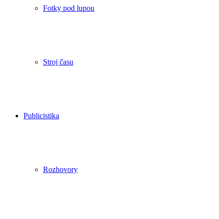
Fotky pod lupou
Stroj času
Publicistika
Rozhovory