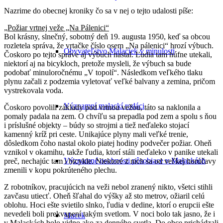
Nazrime do obecnej kroniky čo sa v nej o tejto udalosti píše:
„
Požiar vrtnej veže „Na Pálenici“
Bol krásny, slnečný, sobotný deň 19. augusta 1950, keď sa obcou
rozletela správa, že vrtačke číslo osem „Na pálenici“ hrozí výbuch.
Obyvateľstvo Malaciek v minulosti
Čoskoro po tejto správe aj výbuch nastal. Ľudia tam húfne utekali,
niektorí aj na bicykloch, pretože mysleli, že výbuch sa bude
podobať minuloročnému „V topolí“. Následkom veľkého tlaku
plynu začali z podzemia vyletovať veľké balvany a zemina, pričom
vystrekovala voda.
Významní malackí rodáci
Čoskoro povolili základy pod vrtnou vežou, táto sa naklonila a
pomaly padala na zem. O chvíľu sa prepadla pod zem a spolu s ňou
i príslušné objekty – búdy so strojmi a tiež neďaleko stojací
kamenný kríž pri ceste. Unikajúce plyny mali veľké trenie,
dôsledkom čoho nastal okolo piatej hodiny podvečer požiar. Oheň
vznikol v okamihu, takže ľudia, ktorí stáli neďaleko v panike utekali
Významné osobnosti pôsobiace v Malackách
preč, nechajúc tam i bicykle. Niektoré z nich sa od veľkej horúčavy
zmenili v kopu pokrúteného plechu.
Z robotníkov, pracujúcich na veži nebol zranený nikto, všetci stihli
zavčasu utiecť. Oheň šľahal do výšky až sto metrov, ožiaril celú
oblohu. Hoci ešte svietilo slnko, ľudia v dedine, ktorí o erupcii ešte
nevedeli boli prekvapení takým svetlom. V noci bolo tak jasno, že i
Macek
v Malackách bolo vidno ako za denného svetla. Do obce prichádzali