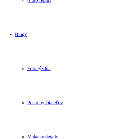
(Foto)report
Blogy
Foto týždňa
Postrehy čitateľov
Malacké detaily