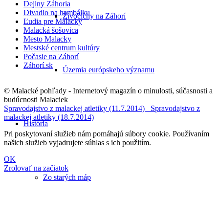
Dejiny Záhoria
Divadlo na hambálku
Živočíchy na Záhorí
Ľudia pre Malacky
Malacká šošovica
Mesto Malacky
Mestské centrum kultúry
Počasie na Záhorí
Záhorí.sk
Územia európskeho významu
© Malacké pohľady - Internetový magazín o minulosti, súčasnosti a
budúcnosti Malaciek
Spravodajstvo z malackej atletiky (11.7.2014)
Spravodajstvo z
malackej atletiky (18.7.2014)
História
Pri poskytovaní služieb nám pomáhajú súbory cookie. Používaním
našich služieb vyjadrujete súhlas s ich použitím.
OK
Zrolovať na začiatok
Zo starých máp