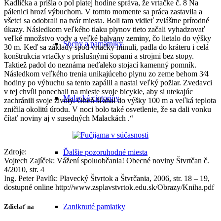
Kadlíčka a prišla o pol piatej hodine správa, že vrtačke č. 8 Na
pálenici hrozí výbuchom. V tomto momente sa práca zastavila a
všetci sa odobrali na tvár miesta. Boli tam vidieť zvláštne prírodné
úkazy. Následkom veľkého tlaku plynov tieto začali vyhadzovať
veľké množstvo vody a veľké balvany zeminy, čo lietalo do výšky
Sochy a pamätníky
30 m. Keď sa základy spod vrtačky minuli, padla do kráteru i celá
konštrukcia vrtačky s príslušnými šopami a strojmi bez stopy.
Taktiež padol do neznáma neďaleko stojací kamenný pomník.
Následkom veľkého trenia unikajúceho plynu zo zeme behom 3⁄4
hodiny po výbuchu sa tento zapálil a nastal veľký požiar. Zvedavci
v tej chvíli ponechali na mieste svoje bicykle, aby si utekajúc
Malacké cintoríny
zachránili svoje životy. Oheň šľahal do výšky 100 m a veľká teplota
zničila okolitú úrodu. V noci bolo také osvetlenie, že sa dali vonku
čítať noviny aj v susedných Malackách .“
Zdroje:
Ďalšie pozoruhodné miesta
Vojtech Zajíček: Vážení spoluobčania! Obecné noviny Štvrtčan č.
4/2010, str. 4
Ing. Peter Pavlík: Plavecký Štvrtok a Štvrčania, 2006, str. 18 – 19,
dostupné online http://www.zsplavstvrtok.edu.sk/Obrazy/Kniha.pdf
Zaniknuté pamiatky
Zdielať na