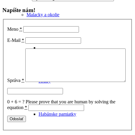
Napíšte nám!
Malacky a okolie
Meno
*
E-Mail
*
Správa
*
Hrady
0 + 6 = ?
Please prove that you are human by solving the
equation
*
Habánske pamiatky