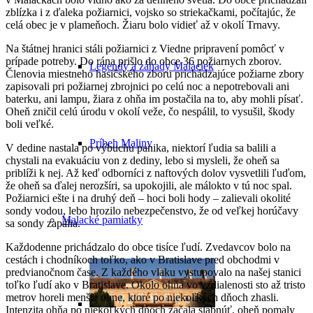
zblízka i z ďaleka požiarnici, vojsko so striekačkami, počítajúc, že
celá obec je v plameňoch. Žiaru bolo vidieť až v okolí Trnavy.
Na štátnej hranici stáli požiarnici z Viedne pripravení pomôcť v
prípade potreby. Do rána prišlo do obce 36 požiarnych zborov.
Legendy a záhady Malaciek
Členovia miestneho hasičského zboru prichádzajúce požiarne zbory
zapisovali pri požiarnej zbrojnici po celú noc a nepotrebovali ani
baterku, ani lampu, žiara z ohňa im postačila na to, aby mohli písať.
Oheň zničil celú úrodu v okolí veže, čo nespálil, to vysušil, škody
boli veľké.
Príbeh Maliny
V dedine nastala po výbuchu panika, niektorí ľudia sa balili a
chystali na evakuáciu von z dediny, lebo si mysleli, že oheň sa
priblíži k nej. Až keď odborníci z naftových dolov vysvetlili ľuďom,
že oheň sa ďalej nerozšíri, sa upokojili, ale málokto v tú noc spal.
Požiarnici ešte i na druhý deň – hoci boli hody – zalievali okolité
sondy vodou, lebo hrozilo nebezpečenstvo, že od veľkej horúčavy
Malacké pamiatky
sa sondy zapália.
Každodenne prichádzalo do obce tisíce ľudí. Zvedavcov bolo na
cestách i chodníkoch toľko, ako v Bratislave pred obchodmi v
predvianočnom čase. Z každého vlaku vystupovalo na našej stanici
toľko ľudí ako v Bratislave. Okolo ohňa vo vzdialenosti sto až tristo
metrov horeli menšie ohne, ktoré po niekoľkých dňoch zhasli.
Intenzita ohňa po niekoľkých dňoch začala slabnúť, oheň pomaly