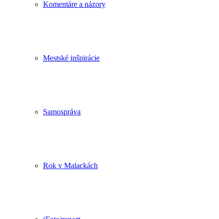
Komentáre a názory
Mestské inšpirácie
Samospráva
Rok v Malackách