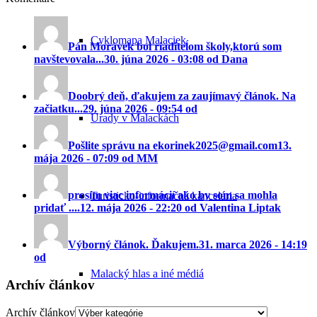
Cyklomapa Malaciek
Pán Morávek bol riaditeĺom školy,ktorú som
navštevovala...
30. júna 2026 - 03:08 od Dana
Doobrý deň, ďakujem za zaujímavý článok. Na
začiatku...
29. júna 2026 - 09:54 od
Úrady v Malackách
Pošlite správu na ekorinek2025@gmail.com
13.
mája 2026 - 07:09 od MM
prosím viac informácií ako by som sa mohla
Turisticko-informačná kancelária
pridať ....
12. mája 2026 - 22:20 od Valentina Liptak
Výborný článok. Ďakujem.
31. marca 2026 - 14:19
od
Malacký hlas a iné médiá
Archív článkov
Archív článkov