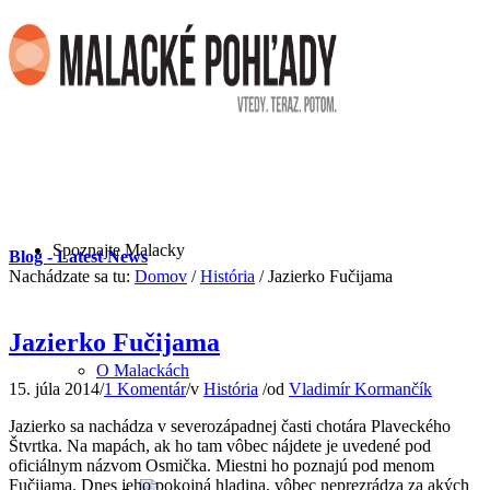
Spoznajte Malacky
Blog - Latest News
Nachádzate sa tu:
Domov
/
História
/
Jazierko Fučijama
Jazierko Fučijama
O Malackách
15. júla 2014
/
1 Komentár
/
v
História
/
od
Vladimír Kormančík
Jazierko sa nachádza v severozápadnej časti chotára Plaveckého
Štvrtka. Na mapách, ak ho tam vôbec nájdete je uvedené pod
oficiálnym názvom Osmička. Miestni ho poznajú pod menom
Fučijama. Dnes jeho pokojná hladina, vôbec neprezrádza za akých