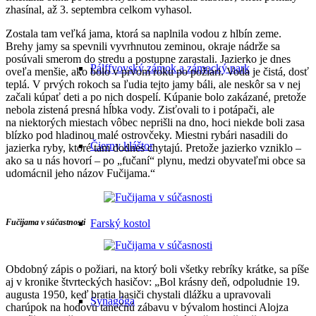
zhasínal, až 3. septembra celkom vyhasol.
Zostala tam veľká jama, ktorá sa naplnila vodou z hlbín zeme.
Brehy jamy sa spevnili vyvrhnutou zeminou, okraje nádrže sa
posúvali smerom do stredu a postupne zarastali. Jazierko je dnes
Pálffyovský zámok a zámocký park
oveľa menšie, ako bolo v prvom roku po požiari. Voda je čistá, dosť
teplá. V prvých rokoch sa ľudia tejto jamy báli, ale neskôr sa v nej
začali kúpať deti a po nich dospelí. Kúpanie bolo zakázané, pretože
nebola zistená presná hĺbka vody. Zisťovali to i potápači, ale
na niektorých miestach vôbec neprišli na dno, hoci niekde boli zasa
blízko pod hladinou malé ostrovčeky. Miestni rybári nasadili do
Čierny kláštor
jazierka ryby, ktoré tam dodnes chytajú. Pretože jazierko vzniklo –
ako sa u nás hovorí – po „fučaní“ plynu, medzi obyvateľmi obce sa
udomácnil jeho názov Fučijama.“
Fučijama v súčastnosti
Farský kostol
Obdobný zápis o požiari, na ktorý boli všetky rebríky krátke, sa píše
aj v kronike štvrteckých hasičov: „Bol krásny deň, odpoludnie 19.
augusta 1950, keď bratia hasiči chystali dlážku a upravovali
Synagóga
charúpok na hodovú tanečnú zábavu v bývalom hostinci Alojza