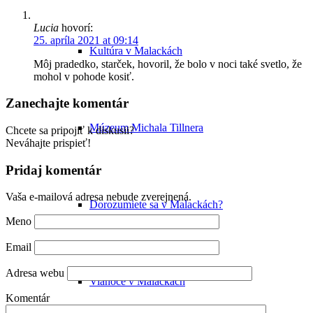
Lucia
hovorí:
25. apríla 2021 at 09:14
Kultúra v Malackách
Môj pradedko, starček, hovoril, že bolo v noci také svetlo, že
mohol v pohode kosiť.
Zanechajte komentár
Múzeum Michala Tillnera
Chcete sa pripojiť k diskusii?
Neváhajte prispieť!
Pridaj komentár
Vaša e-mailová adresa nebude zverejnená.
Dorozumiete sa v Malackách?
Meno
Email
Adresa webu
Vianoce v Malackách
Komentár