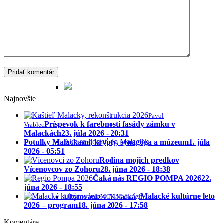
Praktické informácie
Najnovšie
Pavol
Príspevok k farebnosti fasády zámku v
Vrablec
Malackách
23. júla 2026 - 20:31
Ako sa dostať do Malaciek
Potulky Malackami, krypty, synagóga a múzeum
1. júla
2026 - 05:51
Rodina mojich predkov
Vícenovcov zo Zohoru
28. júna 2026 - 18:38
Čaká nás REGIO POMPA 2026
22.
júna 2026 - 18:55
Malacké kultúrne leto
Ubytovanie v Malackách
MCK Malacky
2026 – program
18. júna 2026 - 17:58
Komentáre