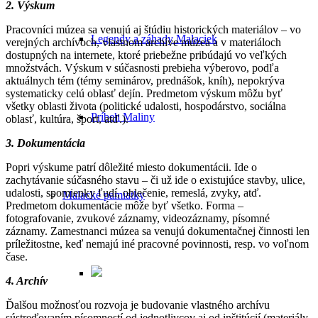
2. Výskum
Pracovníci múzea sa venujú aj štúdiu historických materiálov – vo
Legendy a záhady Malaciek
verejných archívoch, vlastnom archíve múzea a v materiáloch
dostupných na internete, ktoré priebežne pribúdajú vo veľkých
množstvách. Výskum v súčasnosti prebieha výberovo, podľa
aktuálnych tém (témy seminárov, prednášok, kníh), nepokrýva
systematicky celú oblasť dejín. Predmetom výskum môžu byť
všetky oblasti života (politické udalosti, hospodárstvo, sociálna
Príbeh Maliny
oblasť, kultúra, šport, atď.).
3. Dokumentácia
Popri výskume patrí dôležité miesto dokumentácii. Ide o
zachytávanie súčasného stavu – či už ide o existujúce stavby, ulice,
udalosti, spomienky ľudí, oblečenie, remeslá, zvyky, atď.
Malacké pamiatky
Predmetom dokumentácie môže byť všetko. Forma –
fotografovanie, zvukové záznamy, videozáznamy, písomné
záznamy. Zamestnanci múzea sa venujú dokumentačnej činnosti len
príležitostne, keď nemajú iné pracovné povinnosti, resp. vo voľnom
čase.
4. Archív
Ďalšou možnosťou rozvoja je budovanie vlastného archívu
sústreďovaním písomností od jednotlivcov aj od inštitúcií (materiály,