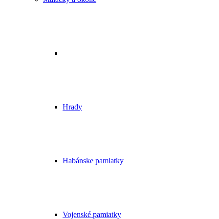
Hrady
Habánske pamiatky
Vojenské pamiatky