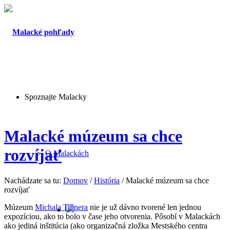
Spoznajte Malacky
Malacké múzeum sa chce
rozvíjať
O Malackách
Nachádzate sa tu:
Domov
/
História
/
Malacké múzeum sa chce
rozvíjať
Múzeum
Michala Tillnera
nie je už dávno tvorené len jednou
expozíciou, ako to bolo v čase jeho otvorenia. Pôsobí v Malackách
ako jediná inštitúcia (ako organizačná zložka Mestského centra