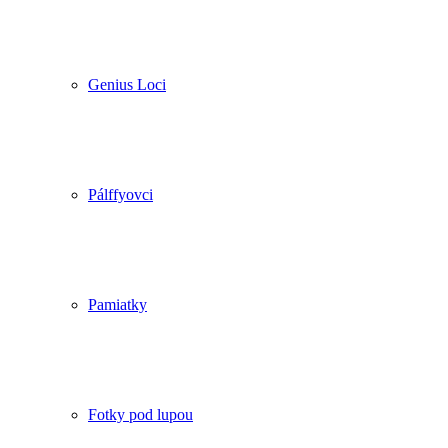
Genius Loci
Pálffyovci
Pamiatky
Fotky pod lupou