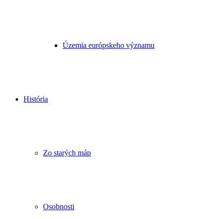
Územia európskeho významu
História
Zo starých máp
Osobnosti