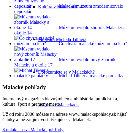
Malacké múzeum zmodernizovalo
Kultúra v Malackách
depozitár
Múzeum vydalo zborník Malacky a
okolie 14
Múzeum Michala Tillnera
Čo chystá malacké múzeum na leto?
Múzeum vydalo nový zborník
Malacky a okolie 17
Dorozumiete sa v Malackách?
Michal Tillner a malacké pamiatky
Malacké pohľady
Internetový magazín s hlavnými témami: história, publicistika,
kultúra, šport a premeny mesta.
Vianoce v Malackách
Už od roku 2006 môžete na adrese www.malackepohlady.sk nájsť
články a iné zaujímavosti týkajúce sa Malaciek.
Kontakt – o.z. Malacké pohľady