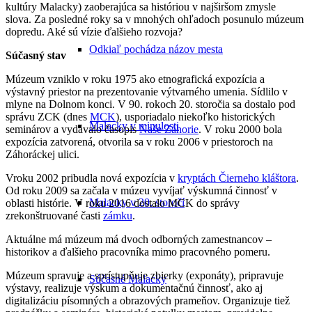
kultúry Malacky) zaoberajúca sa históriou v najširšom zmysle
slova. Za posledné roky sa v mnohých ohľadoch posunulo múzeum
dopredu. Aké sú vízie ďalšieho rozvoja?
Odkiaľ pochádza názov mesta
Súčasný stav
Múzeum vzniklo v roku 1975 ako etnografická expozícia a
výstavný priestor na prezentovanie výtvarného umenia. Sídlilo v
mlyne na Dolnom konci. V 90. rokoch 20. storočia sa dostalo pod
správu ZCK (dnes
MCK
), usporiadalo niekoľko historických
Malacky v minulosti
seminárov a vydávalo časopis
Naše Záhorie
. V roku 2000 bola
expozícia zatvorená, otvorila sa v roku 2006 v priestoroch na
Záhoráckej ulici.
Vroku 2002 pribudla nová expozícia v
kryptách Čierneho kláštora
.
Od roku 2009 sa začala v múzeu vyvíjať výskumná činnosť v
Malacky v 20. storočí
oblasti histórie. V roku 2016 dostalo MCK do správy
zrekonštruované časti
zámku
.
Aktuálne má múzeum má dvoch odborných zamestnancov –
historikov a ďalšieho pracovníka mimo pracovného pomeru.
Múzeum spravuje a sprístupňuje zbierky (exponáty), pripravuje
Súčasné Malacky
výstavy, realizuje výskum a dokumentačnú činnosť, ako aj
digitalizáciu písomných a obrazových prameňov. Organizuje tiež