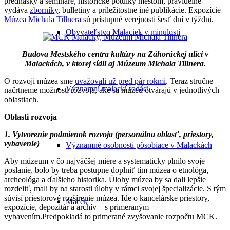
prednášky a semináre, historické potulky mestom, pravidelne
vydáva
zborníky
, bulletiny a príležitostne iné publikácie. Expozície
Múzea Michala Tillnera
sú prístupné verejnosti šesť dní v týždni.
Obyvateľstvo Malaciek v minulosti
Budova Mestského centra kultúry na Záhoráckej ulici v
Malackách, v ktorej sídli aj Múzeum Michala Tillnera.
O rozvoji múzea sme
uvažovali už pred pár rokmi
. Teraz stručne
Významní malackí rodáci
načrtneme možnosti rozvoja, aké sa múzeu otvárajú v jednotlivých
oblastiach.
Oblasti rozvoja
1. Vytvorenie podmienok rozvoja (personálna oblasť, priestory,
vybavenie)
Významné osobnosti pôsobiace v Malackách
Aby múzeum v čo najväčšej miere a systematicky plnilo svoje
poslanie, bolo by treba postupne doplniť tím múzea o etnológa,
archeológa a ďalšieho historika. Úlohy múzea by sa dali lepšie
rozdeliť, mali by na starosti úlohy v rámci svojej špecializácie. S tým
súvisí priestorové rozšírenie múzea. Ide o kancelárske priestory,
Macek
expozície, depozitár a archív – s primeraným
vybavením.Predpokladá to primerané zvyšovanie rozpočtu MCK.