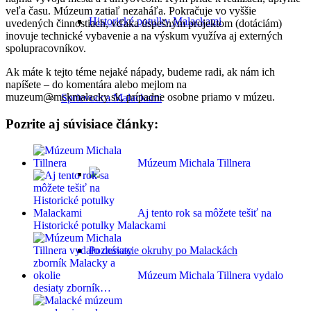
veľa času. Múzeum zatiaľ nezaháľa. Pokračuje vo vyššie
Historické potulky Malackami
uvedených činnostiach, vďaka úspešným projektom (dotáciám)
inovuje technické vybavenie a na výskum využíva aj externých
spolupracovníkov.
Ak máte k tejto téme nejaké nápady, budeme radi, ak nám ich
napíšete – do komentára alebo mejlom na
muzeum@mckmalacky.sk, prípadne osobne priamo v múzeu.
Sprievodca Malackami
Pozrite aj súvisiace články:
Múzeum Michala Tillnera
Aj tento rok sa môžete tešiť na
Historické potulky Malackami
Poznávacie okruhy po Malackách
Múzeum Michala Tillnera vydalo
desiaty zborník…