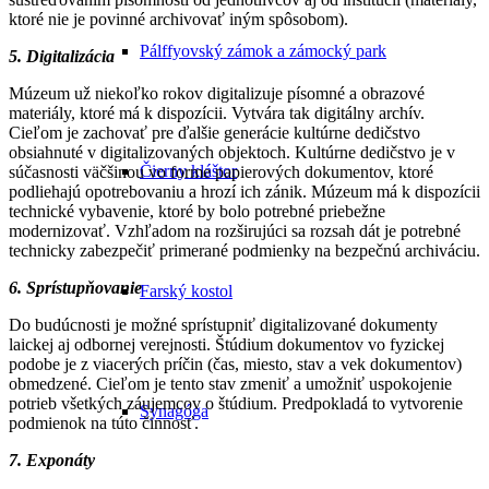
ktoré nie je povinné archivovať iným spôsobom).
Pálffyovský zámok a zámocký park
5. Digitalizácia
Múzeum už niekoľko rokov digitalizuje písomné a obrazové
materiály, ktoré má k dispozícii. Vytvára tak digitálny archív.
Cieľom je zachovať pre ďalšie generácie kultúrne dedičstvo
obsiahnuté v digitalizovaných objektoch. Kultúrne dedičstvo je v
Čierny kláštor
súčasnosti väčšinou vo forme papierových dokumentov, ktoré
podliehajú opotrebovaniu a hrozí ich zánik. Múzeum má k dispozícii
technické vybavenie, ktoré by bolo potrebné priebežne
modernizovať. Vzhľadom na rozširujúci sa rozsah dát je potrebné
technicky zabezpečiť primerané podmienky na bezpečnú archiváciu.
6. Sprístupňovanie
Farský kostol
Do budúcnosti je možné sprístupniť digitalizované dokumenty
laickej aj odbornej verejnosti. Štúdium dokumentov vo fyzickej
podobe je z viacerých príčin (čas, miesto, stav a vek dokumentov)
obmedzené. Cieľom je tento stav zmeniť a umožniť uspokojenie
potrieb všetkých záujemcov o štúdium. Predpokladá to vytvorenie
Synagóga
podmienok na túto činnosť.
7. Exponáty