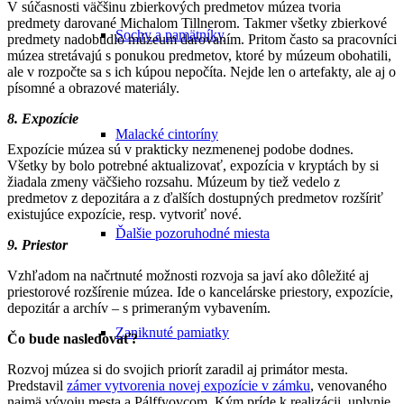
V súčasnosti väčšinu zbierkových predmetov múzea tvoria
predmety darované Michalom Tillnerom. Takmer všetky zbierkové
Sochy a pamätníky
predmety nadobudlo múzeum darovaním. Pritom často sa pracovníci
múzea stretávajú s ponukou predmetov, ktoré by múzeum obohatili,
ale v rozpočte sa s ich kúpou nepočíta. Nejde len o artefakty, ale aj o
písomné a obrazové materiály.
8. Expozície
Malacké cintoríny
Expozície múzea sú v prakticky nezmenenej podobe dodnes.
Všetky by bolo potrebné aktualizovať, expozícia v kryptách by si
žiadala zmeny väčšieho rozsahu. Múzeum by tiež vedelo z
predmetov z depozitára a z ďalších dostupných predmetov rozšíriť
existujúce expozície, resp. vytvoriť nové.
Ďalšie pozoruhodné miesta
9. Priestor
Vzhľadom na načrtnuté možnosti rozvoja sa javí ako dôležité aj
priestorové rozšírenie múzea. Ide o kancelárske priestory, expozície,
depozitár a archív – s primeraným vybavením.
Zaniknuté pamiatky
Čo bude nasledovať?
Rozvoj múzea si do svojich priorít zaradil aj primátor mesta.
Predstavil
zámer vytvorenia novej expozície v zámku
, venovaného
najmä vývoju mesta a Pálffyovcom. Kým príde k realizácii, uplynie