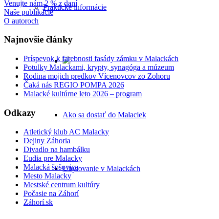
Venujte nám 2 % z daní
Praktické informácie
Naše publikácie
O autoroch
Najnovšie články
Príspevok k farebnosti fasády zámku v Malackách
Potulky Malackami, krypty, synagóga a múzeum
Rodina mojich predkov Vícenovcov zo Zohoru
Čaká nás REGIO POMPA 2026
Malacké kultúrne leto 2026 – program
Odkazy
Ako sa dostať do Malaciek
Atletický klub AC Malacky
Dejiny Záhoria
Divadlo na hambálku
Ľudia pre Malacky
Malacká šošovica
Ubytovanie v Malackách
Mesto Malacky
Mestské centrum kultúry
Počasie na Záhorí
Záhorí.sk