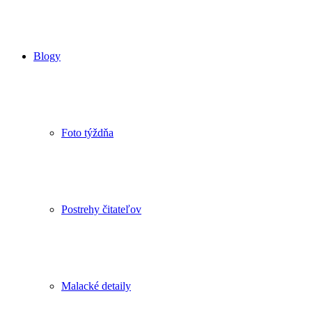
Blogy
Foto týždňa
Postrehy čitateľov
Malacké detaily