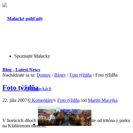
Spoznajte Malacky
Blog - Latest News
Nachádzate sa tu:
Domov
/
Blogy
/
Foto týždňa
/
Foto týždňa
Foto týždňa
O Malackách
22. júla 2007
/
0 Komentáre
/
v
Foto týždňa
/
od
Martin Macejka
V horúcich dňoch padne dobre aj malé osvieženie od tritóna z parku
na Kláštornom námestí.