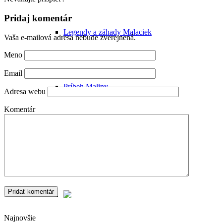
Pridaj komentár
Legendy a záhady Malaciek
Vaša e-mailová adresa nebude zverejnená.
Meno
Email
Príbeh Maliny
Adresa webu
Komentár
Malacké pamiatky
Najnovšie