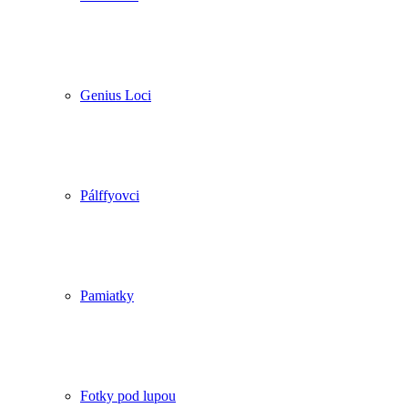
Genius Loci
Pálffyovci
Pamiatky
Fotky pod lupou