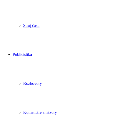
Stroj času
Publicistika
Rozhovory
Komentáre a názory