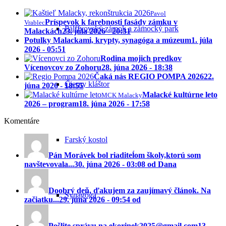
Pavol
Príspevok k farebnosti fasády zámku v
Vrablec
Pálffyovský zámok a zámocký park
Malackách
23. júla 2026 - 20:31
Potulky Malackami, krypty, synagóga a múzeum
1. júla
2026 - 05:51
Rodina mojich predkov
Vícenovcov zo Zohoru
28. júna 2026 - 18:38
Čaká nás REGIO POMPA 2026
22.
Čierny kláštor
júna 2026 - 18:55
Malacké kultúrne leto
MCK Malacky
2026 – program
18. júna 2026 - 17:58
Komentáre
Farský kostol
Pán Morávek bol riaditeĺom školy,ktorú som
navštevovala...
30. júna 2026 - 03:08 od Dana
Doobrý deň, ďakujem za zaujímavý článok. Na
Synagóga
začiatku...
29. júna 2026 - 09:54 od
Pošlite správu na ekorinek2025@gmail.com
13.