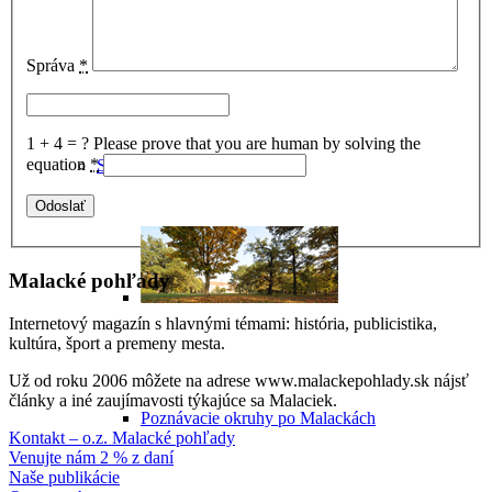
Historické potulky Malackami
Správa
*
1 + 4 = ?
Please prove that you are human by solving the
equation
*
Sprievodca Malackami
Malacké pohľady
Internetový magazín s hlavnými témami: história, publicistika,
kultúra, šport a premeny mesta.
Už od roku 2006 môžete na adrese www.malackepohlady.sk nájsť
články a iné zaujímavosti týkajúce sa Malaciek.
Poznávacie okruhy po Malackách
Kontakt – o.z. Malacké pohľady
Venujte nám 2 % z daní
Naše publikácie