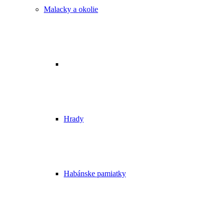
Malacky a okolie
Hrady
Habánske pamiatky