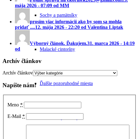
mája 2026 - 07:09 od MM
Sochy a pamätníky
prosím viac informácií ako by som sa mohla
pridať ....
12. mája 2026 - 22:20 od Valentina Liptak
Výborný článok. Ďakujem.
31. marca 2026 - 14:19
od
Malacké cintoríny
Archív článkov
Archív článkov
Ďalšie pozoruhodné miesta
Napíšte nám!
Meno
*
E-Mail
*
Zaniknuté pamiatky