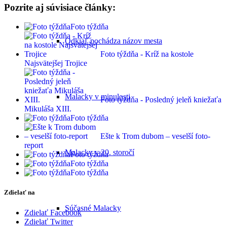
Pozrite aj súvisiace články:
Foto týždňa
Odkiaľ pochádza názov mesta
Foto týždňa - Kríž na kostole
Najsvätejšej Trojice
Malacky v minulosti
Foto týždňa - Posledný jeleň kniežaťa
Mikuláša XIII.
Foto týždňa
Ešte k Trom dubom – veselší foto-
report
Malacky v 20. storočí
Foto týždňa
Foto týždňa
Foto týždňa
Zdielať na
Súčasné Malacky
Zdielať Facebook
Zdielať Twitter