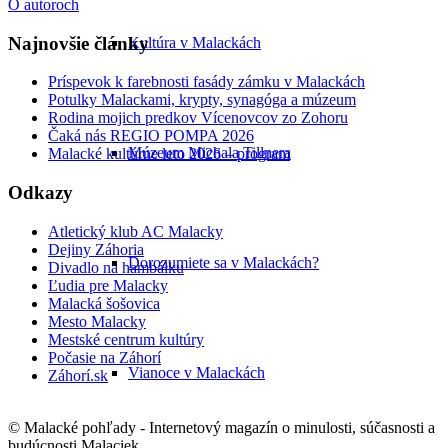
O autoroch
Najnovšie články
Kultúra v Malackách
Príspevok k farebnosti fasády zámku v Malackách
Potulky Malackami, krypty, synagóga a múzeum
Rodina mojich predkov Vícenovcov zo Zohoru
Čaká nás REGIO POMPA 2026
Múzeum Michala Tillnera
Malacké kultúrne leto 2026 – program
Odkazy
Atletický klub AC Malacky
Dejiny Záhoria
Dorozumiete sa v Malackách?
Divadlo na hambálku
Ľudia pre Malacky
Malacká šošovica
Mesto Malacky
Mestské centrum kultúry
Počasie na Záhorí
Vianoce v Malackách
Záhorí.sk
© Malacké pohľady - Internetový magazín o minulosti, súčasnosti a
budúcnosti Malaciek