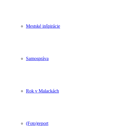
Mestské inšpirácie
Samospráva
Rok v Malackách
(Foto)report