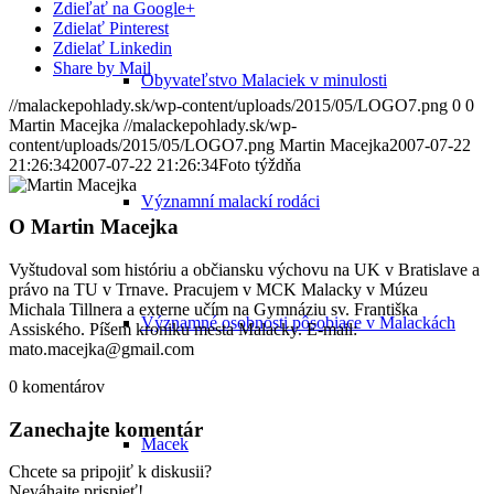
Zdieľať na Google+
Zdielať Pinterest
Zdielať Linkedin
Share by Mail
Obyvateľstvo Malaciek v minulosti
//malackepohlady.sk/wp-content/uploads/2015/05/LOGO7.png
0
0
Martin Macejka
//malackepohlady.sk/wp-
content/uploads/2015/05/LOGO7.png
Martin Macejka
2007-07-22
21:26:34
2007-07-22 21:26:34
Foto týždňa
Významní malackí rodáci
O
Martin Macejka
Vyštudoval som históriu a občiansku výchovu na UK v Bratislave a
právo na TU v Trnave. Pracujem v MCK Malacky v Múzeu
Michala Tillnera a externe učím na Gymnáziu sv. Františka
Významné osobnosti pôsobiace v Malackách
Assiského. Píšem kroniku mesta Malacky. E-mail:
mato.macejka@gmail.com
0
komentárov
Zanechajte komentár
Macek
Chcete sa pripojiť k diskusii?
Neváhajte prispieť!