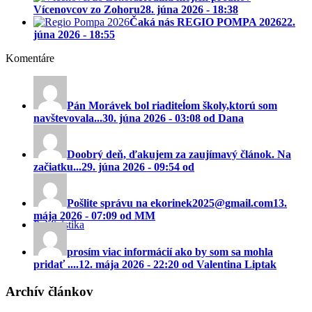
Vícenovcov zo Zohoru
28. júna 2026 - 18:38
Čaká nás REGIO POMPA 2026
22.
júna 2026 - 18:55
Komentáre
Pán Morávek bol riaditeĺom školy,ktorú som
navštevovala...
30. júna 2026 - 03:08 od Dana
Doobrý deň, ďakujem za zaujímavý článok. Na
začiatku...
29. júna 2026 - 09:54 od
Pošlite správu na ekorinek2025@gmail.com
13.
mája 2026 - 07:09 od MM
Publicistika
prosím viac informácií ako by som sa mohla
pridať ....
12. mája 2026 - 22:20 od Valentina Liptak
Archív článkov