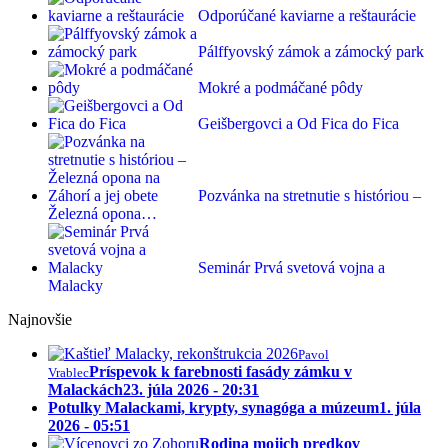
Odporúčané kaviarne a reštaurácie
Pálffyovský zámok a zámocký park
Mokré a podmáčané pôdy
Geišbergovci a Od Fica do Fica
Pozvánka na stretnutie s históriou –
Železná opona…
Seminár Prvá svetová vojna a
Malacky
Najnovšie
Pavol
Príspevok k farebnosti fasády zámku v
Vrablec
Malackách
23. júla 2026 - 20:31
Potulky Malackami, krypty, synagóga a múzeum
1. júla
2026 - 05:51
Rodina mojich predkov