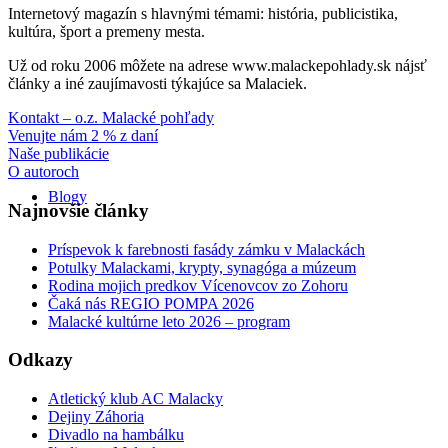
Internetový magazín s hlavnými témami: história, publicistika,
kultúra, šport a premeny mesta.
Už od roku 2006 môžete na adrese www.malackepohlady.sk nájsť
články a iné zaujímavosti týkajúce sa Malaciek.
Kontakt – o.z. Malacké pohľady
Venujte nám 2 % z daní
Naše publikácie
O autoroch
Blogy
Najnovšie články
Príspevok k farebnosti fasády zámku v Malackách
Potulky Malackami, krypty, synagóga a múzeum
Rodina mojich predkov Vícenovcov zo Zohoru
Čaká nás REGIO POMPA 2026
Malacké kultúrne leto 2026 – program
Odkazy
Atletický klub AC Malacky
Dejiny Záhoria
Divadlo na hambálku