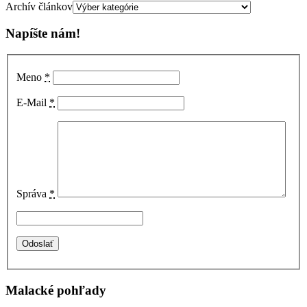
Archív článkov
Napíšte nám!
Meno
*
E-Mail
*
Správa
*
Malacké pohľady