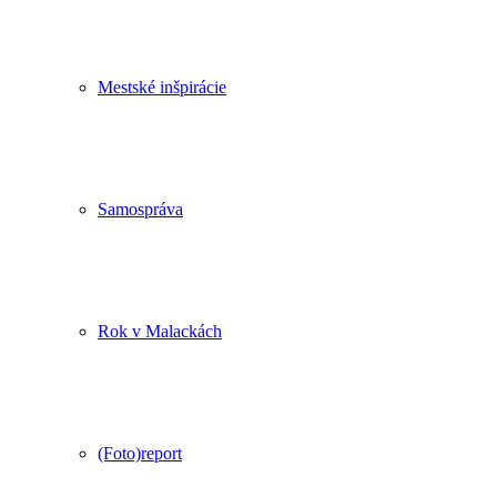
Mestské inšpirácie
Samospráva
Rok v Malackách
(Foto)report