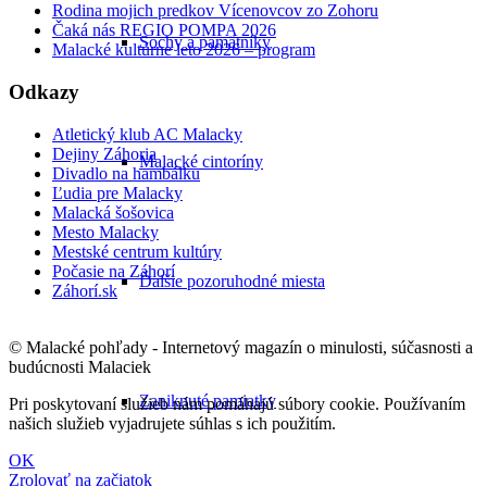
Rodina mojich predkov Vícenovcov zo Zohoru
Čaká nás REGIO POMPA 2026
Sochy a pamätníky
Malacké kultúrne leto 2026 – program
Odkazy
Atletický klub AC Malacky
Dejiny Záhoria
Malacké cintoríny
Divadlo na hambálku
Ľudia pre Malacky
Malacká šošovica
Mesto Malacky
Mestské centrum kultúry
Počasie na Záhorí
Ďalšie pozoruhodné miesta
Záhorí.sk
© Malacké pohľady - Internetový magazín o minulosti, súčasnosti a
budúcnosti Malaciek
Zaniknuté pamiatky
Pri poskytovaní služieb nám pomáhajú súbory cookie. Používaním
našich služieb vyjadrujete súhlas s ich použitím.
OK
Zrolovať na začiatok