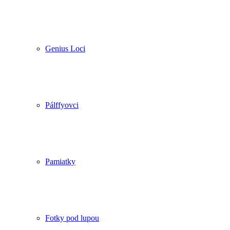
Genius Loci
Pálffyovci
Pamiatky
Fotky pod lupou