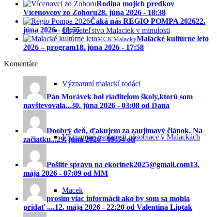
Rodina mojich predkov
Vícenovcov zo Zohoru
28. júna 2026 - 18:38
Čaká nás REGIO POMPA 2026
22.
júna 2026 - 18:55
Obyvateľstvo Malaciek v minulosti
Malacké kultúrne leto
MCK Malacky
2026 – program
18. júna 2026 - 17:58
Komentáre
Významní malackí rodáci
Pán Morávek bol riaditeĺom školy,ktorú som
navštevovala...
30. júna 2026 - 03:08 od Dana
Doobrý deň, ďakujem za zaujímavý článok. Na
Významné osobnosti pôsobiace v Malackách
začiatku...
29. júna 2026 - 09:54 od
Pošlite správu na ekorinek2025@gmail.com
13.
mája 2026 - 07:09 od MM
Macek
prosím viac informácií ako by som sa mohla
pridať ....
12. mája 2026 - 22:20 od Valentina Liptak