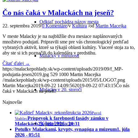
Čo nás čaká v Malackách na jeseň?
Odkiaľ pochádza názov mesta
22. septembra 2019
/
0 Komentáre
/
v
Kultúra
/
od
Martin Macejka
V meste Malacky je na najbližšie dva mesiace naplánovaných
množstvo podujatí. Pripravili sme pre vás chronologický prehľad
vybraných aktivít, ktoré sa týkajú oblasti kultúry. Viaceré stoja za to,
aby ste si ich poznačili do kalendára v predstihu.
Malacky v minulosti
Čítať ďalej
→
https://malackepohlady.sk/wp-content/uploads/2019/09/f_MP-
podujatia-jesen2019.jpg
529
1000
Martin Macejka
//malackepohlady.sk/wp-content/uploads/2015/05/LOGO7.png
Martin Macejka
2019-09-22 14:09:56
2019-09-22 07:43:15
Čo nás
Malacky v 20. storočí
čaká v Malackách na jeseň?
Najnovšie
Pavol
Príspevok k farebnosti fasády zámku v
Vrablec
Súčasné Malacky
Malackách
23. júla 2026 - 20:31
Potulky Malackami, krypty, synagóga a múzeum
1. júla
2026 - 05:51