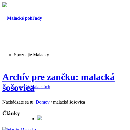
Spoznajte Malacky
Archív pre zančku: malacká
šošovica
O Malackách
Nachádzate sa tu:
Domov
/
malacká šošovica
Články