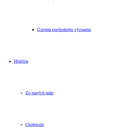
Územia európskeho významu
História
Zo starých máp
Osobnosti