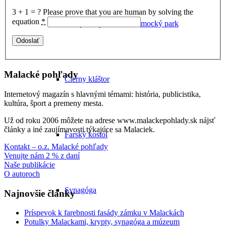
3 + 1 = ?
Please prove that you are human by solving the
equation
*
Pálffyovský zámok a zámocký park
Malacké pohľady
Čierny kláštor
Internetový magazín s hlavnými témami: história, publicistika,
kultúra, šport a premeny mesta.
Už od roku 2006 môžete na adrese www.malackepohlady.sk nájsť
články a iné zaujímavosti týkajúce sa Malaciek.
Farský kostol
Kontakt – o.z. Malacké pohľady
Venujte nám 2 % z daní
Naše publikácie
O autoroch
Synagóga
Najnovšie články
Príspevok k farebnosti fasády zámku v Malackách
Potulky Malackami, krypty, synagóga a múzeum