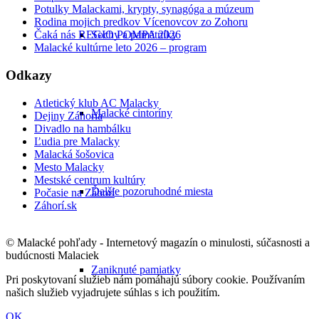
Potulky Malackami, krypty, synagóga a múzeum
Rodina mojich predkov Vícenovcov zo Zohoru
Sochy a pamätníky
Čaká nás REGIO POMPA 2026
Malacké kultúrne leto 2026 – program
Odkazy
Atletický klub AC Malacky
Malacké cintoríny
Dejiny Záhoria
Divadlo na hambálku
Ľudia pre Malacky
Malacká šošovica
Mesto Malacky
Mestské centrum kultúry
Ďalšie pozoruhodné miesta
Počasie na Záhorí
Záhorí.sk
© Malacké pohľady - Internetový magazín o minulosti, súčasnosti a
budúcnosti Malaciek
Zaniknuté pamiatky
Pri poskytovaní služieb nám pomáhajú súbory cookie. Používaním
našich služieb vyjadrujete súhlas s ich použitím.
OK