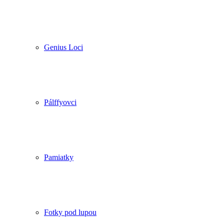
Genius Loci
Pálffyovci
Pamiatky
Fotky pod lupou