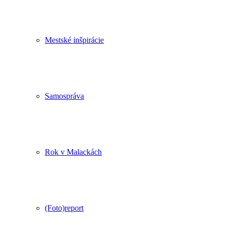
Mestské inšpirácie
Samospráva
Rok v Malackách
(Foto)report