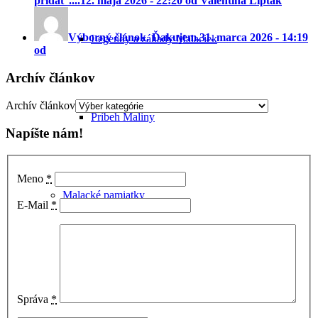
pridať ....
12. mája 2026 - 22:20 od Valentina Liptak
Výborný článok. Ďakujem.
31. marca 2026 - 14:19
Legendy a záhady Malaciek
od
Archív článkov
Archív článkov
Príbeh Maliny
Napíšte nám!
Meno
*
Malacké pamiatky
E-Mail
*
Správa
*