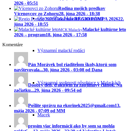
2026 - 05:51
Rodina mojich predkov
Vícenovcov zo Zohoru
28. júna 2026 - 18:38
Obyvateľstvo Malaciek v minulosti
Čaká nás REGIO POMPA 2026
22.
júna 2026 - 18:55
Malacké kultúrne leto
MCK Malacky
2026 – program
18. júna 2026 - 17:58
Komentáre
Významní malackí rodáci
Pán Morávek bol riaditeĺom školy,ktorú som
navštevovala...
30. júna 2026 - 03:08 od Dana
Významné osobnosti pôsobiace v Malackách
Doobrý deň, ďakujem za zaujímavý článok. Na
začiatku...
29. júna 2026 - 09:54 od
Pošlite správu na ekorinek2025@gmail.com
13.
mája 2026 - 07:09 od MM
Macek
prosím viac informácií ako by som sa mohla