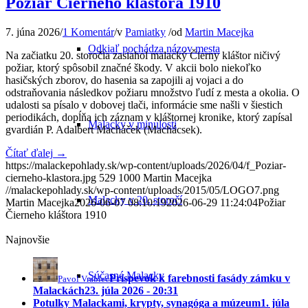
Požiar Čierneho kláštora 1910
7. júna 2026
/
1 Komentár
/
v
Pamiatky
/
od
Martin Macejka
Odkiaľ pochádza názov mesta
Na začiatku 20. storočia zasiahol malacký Čierny kláštor ničivý
požiar, ktorý spôsobil značné škody. V akcii bolo niekoľko
hasičských zborov, do hasenia sa zapojili aj vojaci a do
odstraňovania následkov požiaru množstvo ľudí z mesta a okolia. O
udalosti sa písalo v dobovej tlači, informácie sme našli v šiestich
periodikách, dopĺňa ich záznam v kláštornej kronike, ktorý zapísal
Malacky v minulosti
gvardián P. Adalbert Macháček (Machácsek).
Čítať ďalej
→
https://malackepohlady.sk/wp-content/uploads/2026/04/f_Poziar-
cierneho-klastora.jpg
529
1000
Martin Macejka
//malackepohlady.sk/wp-content/uploads/2015/05/LOGO7.png
Malacky v 20. storočí
Martin Macejka
2026-06-07 08:10:19
2026-06-29 11:24:04
Požiar
Čierneho kláštora 1910
Najnovšie
Súčasné Malacky
Príspevok k farebnosti fasády zámku v
Pavol Vrablec
Malackách
23. júla 2026 - 20:31
Potulky Malackami, krypty, synagóga a múzeum
1. júla