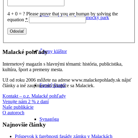
4 + 0 = ?
Please prove that you are human by solving the
Pálffyovský zámok a zámocký park
equation
*
Čierny kláštor
Malacké pohľady
Internetový magazín s hlavnými témami: história, publicistika,
kultúra, šport a premeny mesta.
Už od roku 2006 môžete na adrese www.malackepohlady.sk nájsť
Farský kostol
články a iné zaujímavosti týkajúce sa Malaciek.
Kontakt – o.z. Malacké pohľady
Venujte nám 2 % z daní
Naše publikácie
O autoroch
Synagóga
Najnovšie články
Príspevok k farebnosti fasády zámku v Malackách