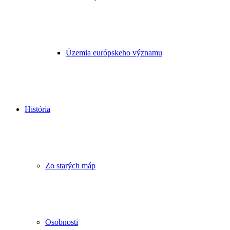
Územia európskeho významu
História
Zo starých máp
Osobnosti