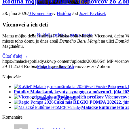
Rodina mojich predkov Vícenovcov zo Zo
28. júna 2026
/
0 Komentáre
/
v
História
/
od
Jozef Pavlásek
Vícenovci a ich deti
Odkiaľ pochádza názov mesta
Mama môjho deda Andreja Pavláska bola Margita Vícenová, dcéra Va
mieste toho domu je dnes areál
Denného Baru Margit
na ulici
Domká
Magdalénu.
Čítať ďalej
→
https://malackepohlady.sk/wp-content/uploads/2000/06/f_MP-vicenov
29 11:25:01
Rodina mojich predkov Vícenovcov zo Zohoru
Malacky v minulosti
Najnovšie
Príspevok 
Pavol Vrablec
Potulky Malackami, krypty, synagóga a múzeum
1. júla 20
Rodina mojich predkov Vícenovcov
Malacky v 20. storočí
Čaká nás REGIO POMPA 2026
22. jú
Malacké kultúrne leto 
MCK Malacky
Komentáre