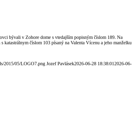
ovci bývali v Zohore dome s vtedajším popisným číslom 189. Na
s katastrálnym číslom 103 písaný na Valenta Vícenu a jeho manželku
oads/2015/05/LOGO7.png
Jozef Pavlásek
2026-06-28 18:38:01
2026-06-