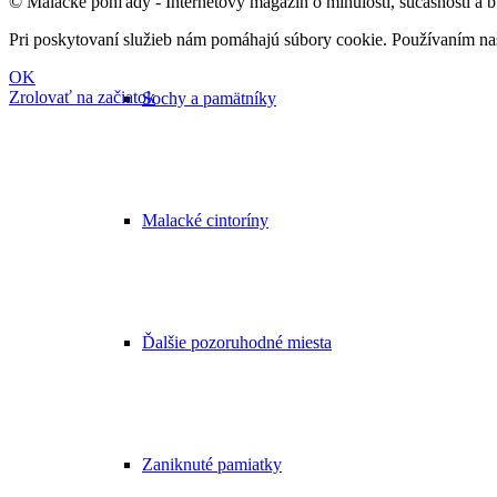
© Malacké pohľady - Internetový magazín o minulosti, súčasnosti a 
Pri poskytovaní služieb nám pomáhajú súbory cookie. Používaním naši
OK
Zrolovať na začiatok
Sochy a pamätníky
Malacké cintoríny
Ďalšie pozoruhodné miesta
Zaniknuté pamiatky