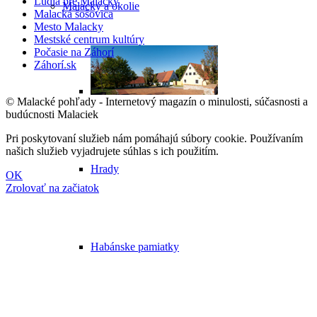
Ľudia pre Malacky
Malacky a okolie
Malacká šošovica
Mesto Malacky
Mestské centrum kultúry
Počasie na Záhorí
Záhorí.sk
© Malacké pohľady - Internetový magazín o minulosti, súčasnosti a
budúcnosti Malaciek
Pri poskytovaní služieb nám pomáhajú súbory cookie. Používaním
našich služieb vyjadrujete súhlas s ich použitím.
Hrady
OK
Zrolovať na začiatok
Habánske pamiatky