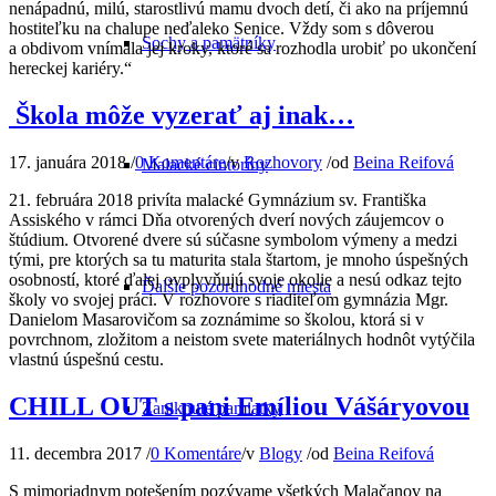
nenápadnú, milú, starostlivú mamu dvoch detí, či ako na príjemnú
hostiteľku na chalupe neďaleko Senice. Vždy som s dôverou
Sochy a pamätníky
a obdivom vnímala jej kroky, ktoré sa rozhodla urobiť po ukončení
hereckej kariéry.“
Škola môže vyzerať aj inak…
17. januára 2018
/
0 Komentáre
/
v
Rozhovory
/
od
Beina Reifová
Malacké cintoríny
21. februára 2018 privíta malacké Gymnázium sv. Františka
Assiského v rámci Dňa otvorených dverí nových záujemcov o
štúdium. Otvorené dvere sú súčasne symbolom výmeny a medzi
tými, pre ktorých sa tu maturita stala štartom, je mnoho úspešných
osobností, ktoré ďalej ovplyvňujú svoje okolie a nesú odkaz tejto
Ďalšie pozoruhodné miesta
školy vo svojej práci. V rozhovore s riaditeľom gymnázia Mgr.
Danielom Masarovičom sa zoznámime so školou, ktorá si v
povrchnom, zložitom a neistom svete materiálnych hodnôt vytýčila
vlastnú úspešnú cestu.
CHILL OUT s pani Emíliou Vášáryovou
Zaniknuté pamiatky
11. decembra 2017
/
0 Komentáre
/
v
Blogy
/
od
Beina Reifová
S mimoriadnym potešením pozývame všetkých Malačanov na