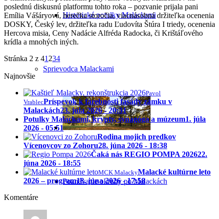
poslednú diskusnú platformu tohto roka – pozvanie prijala pani
Historické potulky Malackami
Emília Vášáryová, herečka storočia, viacnásobná držiteľka ocenenia
DOSKY, Český lev, držiteľka radu Ľudovíta Štúra I triedy, ocenenia
Hercova misia, Ceny Nadácie Alfréda Radocka, či Krištáľového
krídla a mnohých iných.
Stránka 2 z 4
1
2
3
4
Sprievodca Malackami
Najnovšie
Pavol
Príspevok k farebnosti fasády zámku v
Vrablec
Malackách
23. júla 2026 - 20:31
Potulky Malackami, krypty, synagóga a múzeum
1. júla
2026 - 05:51
Rodina mojich predkov
Vícenovcov zo Zohoru
28. júna 2026 - 18:38
Čaká nás REGIO POMPA 2026
22.
júna 2026 - 18:55
Malacké kultúrne leto
MCK Malacky
2026 – program
18. júna 2026 - 17:58
Poznávacie okruhy po Malackách
Komentáre