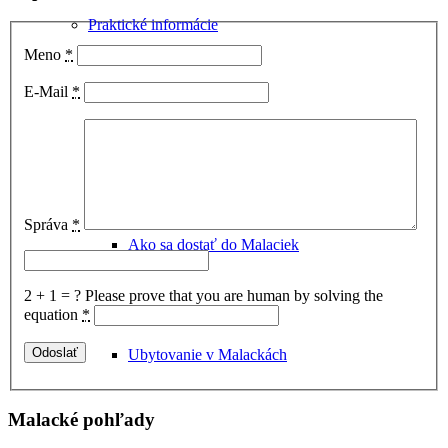
Praktické informácie
Meno
*
E-Mail
*
Správa
*
Ako sa dostať do Malaciek
2 + 1 = ?
Please prove that you are human by solving the
equation
*
Ubytovanie v Malackách
Malacké pohľady