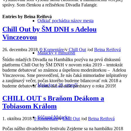
správy. Som členkou a režisérkou Divadla Falangir.
Entries by Beina Reifová
Odkiaľ pochádza názov mesta
Chill Out by ŠM DNH s Adelou
Vinczeovou
26. decembra 2018
/
0 Komentáre
/
v
Chill Out
/
od
Beina Reifová
Malacky v minulosti
Štúdio mladých Divadla na Hambálku pozýva na prvú diskusnú
platformu Chill Out by ŠM DNH v novom roku 2019 – tentokrát
budeme debatovať so známou a úspešnou moderátorkou – Adelou
Vinczeovou. Sme presvedčení, že nás čaká mimoriadne inšpiratívny
a zaujímavý večer, počas ktorého budeme bilancovať rok 2018 a
Malacky v 20. storočí
budeme debatovať o tom, aké sú naše predstavy o roku 2019!
CHILL OUT s Braňom Deákom a
Tobiasom Králom
Súčasné Malacky
1. októbra 2018
/
0 Komentáre
/
v
Chill Out
/
od
Beina Reifová
Počas nášho divadelného festivalu Zejdeme sa na hambálku 2018