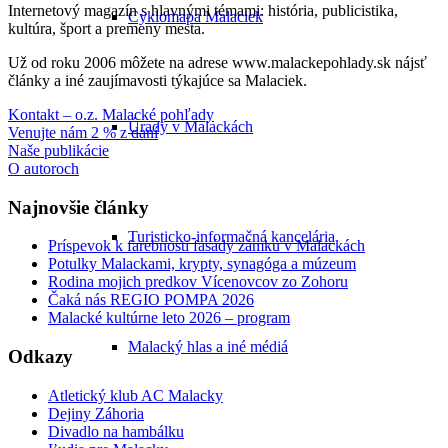
Internetový magazín s hlavnými témami: história, publicistika,
Cyklomapa Malaciek
kultúra, šport a premeny mesta.
Už od roku 2006 môžete na adrese www.malackepohlady.sk nájsť
články a iné zaujímavosti týkajúce sa Malaciek.
Kontakt – o.z. Malacké pohľady
Úrady v Malackách
Venujte nám 2 % z daní
Naše publikácie
O autoroch
Najnovšie články
Turisticko-informačná kancelária
Príspevok k farebnosti fasády zámku v Malackách
Potulky Malackami, krypty, synagóga a múzeum
Rodina mojich predkov Vícenovcov zo Zohoru
Čaká nás REGIO POMPA 2026
Malacké kultúrne leto 2026 – program
Malacký hlas a iné médiá
Odkazy
Atletický klub AC Malacky
Dejiny Záhoria
Divadlo na hambálku