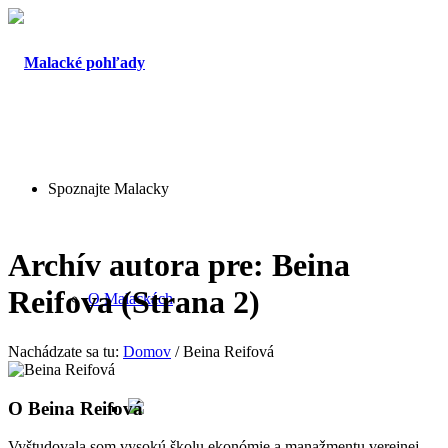
Spoznajte Malacky
Archív autora pre: Beina
Reifova (Strana 2)
O Malackách
Nachádzate sa tu:
Domov
/
Beina Reifová
O
Beina Reifová
Vyštudovala som vysokú školu ekonómie a manažmentu verejnej