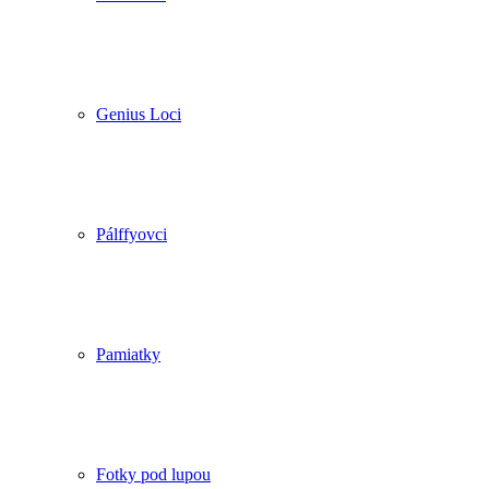
Genius Loci
Pálffyovci
Pamiatky
Fotky pod lupou