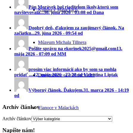
Pán Morávek bol riaditeĺom školy,ktorú som
Kultúra v Malackách
navštevovala...
30. júna 2026 - 03:08 od Dana
Doobrý deň, ďakujem za zaujímavý článok. Na
začiatku...
29. júna 2026 - 09:54 od
Múzeum Michala Tillnera
Pošlite správu na ekorinek2025@gmail.com
13.
mája 2026 - 07:09 od MM
prosím viac informácií ako by som sa mohla
pridať ....
12. mája 2026 - 22:20 od Valentina Liptak
Dorozumiete sa v Malackách?
Výborný článok. Ďakujem.
31. marca 2026 - 14:19
od
Archív článkov
Vianoce v Malackách
Archív článkov
Napíšte nám!