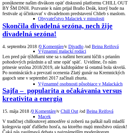
ponúkneme našim divákom opäť diskusnú platformu CHILL OUT
BY ŠM DNH. Pozvanie k nám prijal Braňo Deák, ktorý bude na
festivale aj účinkovať v divadelnom predstavení Chlieb s maslom.
Obyvateľstvo Malaciek v minulosti
Skončila divadelná sezóna, nech žije
divadelná sezóna!
4. septembra 2018
/
0 Komentáre
/
v
Divadlo
/
od
Beina Reifová
Významní malackí rodáci
Len pred pár týždňami sme sa s našimi hercami lúčili s prianím
pohodových prázdnin a už sme opäť späť. Uvidíme, čo nám
prinesie sezóna 2018/2019, ale každopádne tá ostatná bola skvelá.
Po nomináciách a prevzatí ocenenia Zlatý gunár na Kremnických
gagoch sme v septembri 2017 začínali zhurta.
Významné osobnosti pôsobiace v Malackách
Sajfa – popularita a očakávania versus
kreativita a energia
15. mája 2018
/
0 Komentáre
/
v
Chill Out
/
od
Beina Reifová
Macek
V tradičnej chilloutovej atmosfére si zoberú na paškál naši mladší
kolegovia opäť ďalšieho hosťa, na ktorého majú množstvo otázok!
Čaká nás zaujímavá debata s najznámejším moderátorom,