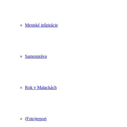
Mestské inšpirácie
Samospráva
Rok v Malackách
(Foto)report