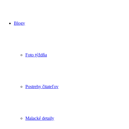
Blogy
Foto týždňa
Postrehy čitateľov
Malacké detaily