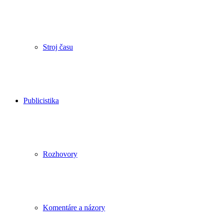
Stroj času
Publicistika
Rozhovory
Komentáre a názory