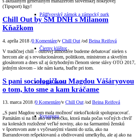
s aktuálnym generálnym manažérom slovenskej hokejovej
(Tipsport) ligy!
Pálffyovský zámok a zámocký park
Chill Out by ŠM DNH s Milanom
Kňažkom
4. apríla 2018
/
0 Komentáre
/
v
Chill Out
/
od
Beina Reifová
Čierny kláštor
V tradičnej chill – outovej atmosfére budeme debatovať nielen s
hercom ale aj s revolucionárom, politikom, ministrom a skvelým
glosátorom a dnes už aj úctyhodným členom siene slávy OTO 2017,
jedným slovom – ide nám karta, buďte pri tom.
S pani sociologičkou Magdou Vášáryovou
Farský kostol
o tom, kto sme a kam kráčame
13. marca 2018
/
0 Komentáre
/
v
Chill Out
/
od
Beina Reifová
„S pani Magdou som mala možnosť niekoľkokrát spolupracovať.
Synagóga
Pamätám si na ňu ako na herečku, ktorá mala počas voľných chvíľ
na kolenách rozložené veľké noviny, ako na šarmantnú ženskú
v športovom aute s vyčesanými vlasmi do uzla, ako na
Barrandovom rešpektovanú a obdivovanú umelkyňu, ale aj ako na