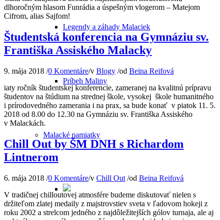
dlhoročným hlasom Funrádia a úspešným vlogerom – Matejom
Cifrom, alias Sajfom!
Legendy a záhady Malaciek
Študentská konferencia na Gymnáziu sv.
Františka Assiského Malacky
9. mája 2018
/
0 Komentáre
/
v
Blogy
/
od
Beina Reifová
Príbeh Maliny
iaty ročník študentskej konferencie, zameranej na kvalitnú prípravu
študentov na štúdium na strednej škole, vysokej škole humanitného
i prírodovedného zamerania i na prax, sa bude konať v piatok 11. 5.
2018 od 8.00 do 12.30 na Gymnáziu sv. Františka Assiského
v Malackách.
Malacké pamiatky
Chill Out by ŠM DNH s Richardom
Lintnerom
6. mája 2018
/
0 Komentáre
/
v
Chill Out
/
od
Beina Reifová
V tradičnej chilloutovej atmosfére budeme diskutovať nielen s
držiteľom zlatej medaily z majstrovstiev sveta v ľadovom hokeji z
roku 2002 a strelcom jedného z najdôležitejších gólov turnaja, ale aj