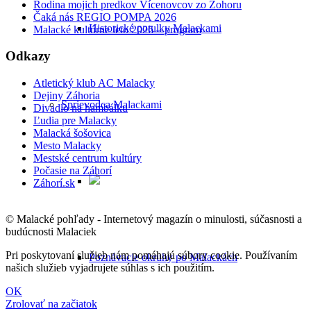
Rodina mojich predkov Vícenovcov zo Zohoru
Čaká nás REGIO POMPA 2026
Historické potulky Malackami
Malacké kultúrne leto 2026 – program
Odkazy
Atletický klub AC Malacky
Dejiny Záhoria
Sprievodca Malackami
Divadlo na hambálku
Ľudia pre Malacky
Malacká šošovica
Mesto Malacky
Mestské centrum kultúry
Počasie na Záhorí
Záhorí.sk
© Malacké pohľady - Internetový magazín o minulosti, súčasnosti a
budúcnosti Malaciek
Pri poskytovaní služieb nám pomáhajú súbory cookie. Používaním
Poznávacie okruhy po Malackách
našich služieb vyjadrujete súhlas s ich použitím.
OK
Zrolovať na začiatok