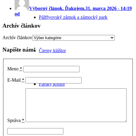
Výborný článok. Ďakujem.
31. marca 2026 - 14:19
od
Pálffyovský zámok a zámocký park
Archív článkov
Archív článkov
Napíšte nám!
Čierny kláštor
Meno
*
E-Mail
*
Farský kostol
Synagóga
Správa
*