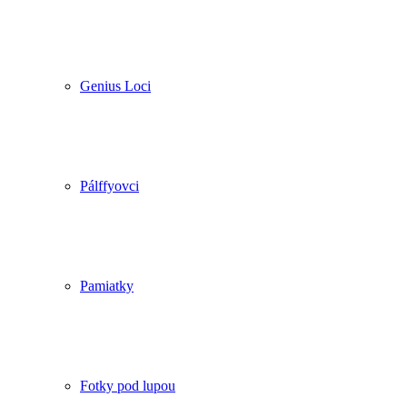
Genius Loci
Pálffyovci
Pamiatky
Fotky pod lupou