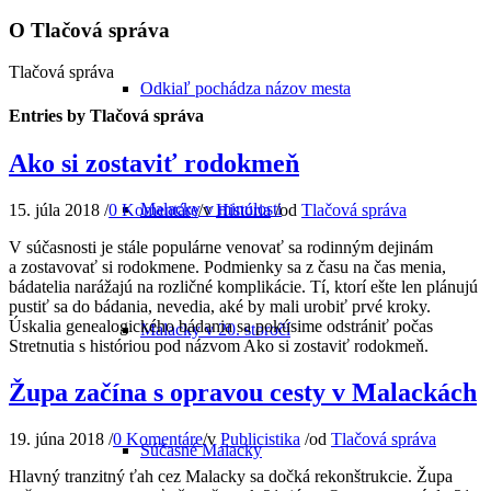
O
Tlačová správa
Tlačová správa
Odkiaľ pochádza názov mesta
Entries by Tlačová správa
Ako si zostaviť rodokmeň
Malacky v minulosti
15. júla 2018
/
0 Komentáre
/
v
História
/
od
Tlačová správa
V súčasnosti je stále populárne venovať sa rodinným dejinám
a zostavovať si rodokmene. Podmienky sa z času na čas menia,
bádatelia narážajú na rozličné komplikácie. Tí, ktorí ešte len plánujú
pustiť sa do bádania, nevedia, aké by mali urobiť prvé kroky.
Úskalia genealogického bádania sa pokúsime odstrániť počas
Malacky v 20. storočí
Stretnutia s históriou pod názvom Ako si zostaviť rodokmeň.
Župa začína s opravou cesty v Malackách
19. júna 2018
/
0 Komentáre
/
v
Publicistika
/
od
Tlačová správa
Súčasné Malacky
Hlavný tranzitný ťah cez Malacky sa dočká rekonštrukcie. Župa