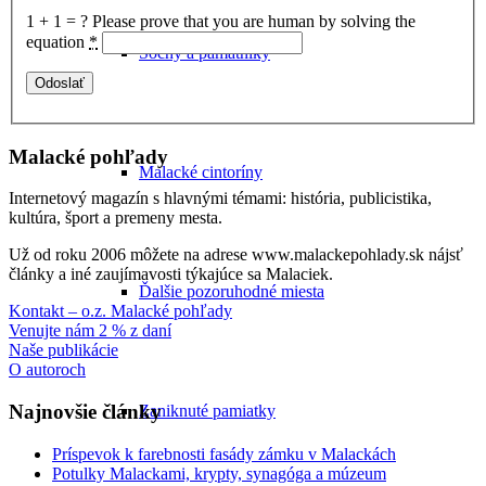
1 + 1 = ?
Please prove that you are human by solving the
equation
*
Sochy a pamätníky
Malacké pohľady
Malacké cintoríny
Internetový magazín s hlavnými témami: história, publicistika,
kultúra, šport a premeny mesta.
Už od roku 2006 môžete na adrese www.malackepohlady.sk nájsť
články a iné zaujímavosti týkajúce sa Malaciek.
Ďalšie pozoruhodné miesta
Kontakt – o.z. Malacké pohľady
Venujte nám 2 % z daní
Naše publikácie
O autoroch
Najnovšie články
Zaniknuté pamiatky
Príspevok k farebnosti fasády zámku v Malackách
Potulky Malackami, krypty, synagóga a múzeum