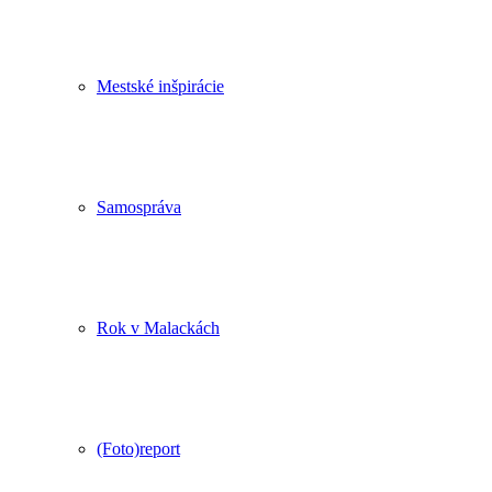
Mestské inšpirácie
Samospráva
Rok v Malackách
(Foto)report