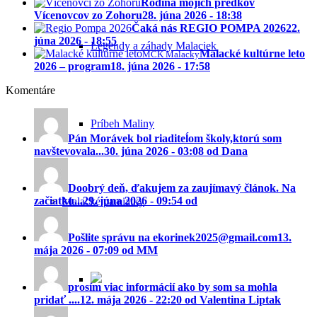
Rodina mojich predkov
Vícenovcov zo Zohoru
28. júna 2026 - 18:38
Čaká nás REGIO POMPA 2026
22.
júna 2026 - 18:55
Legendy a záhady Malaciek
Malacké kultúrne leto
MCK Malacky
2026 – program
18. júna 2026 - 17:58
Komentáre
Príbeh Maliny
Pán Morávek bol riaditeĺom školy,ktorú som
navštevovala...
30. júna 2026 - 03:08 od Dana
Doobrý deň, ďakujem za zaujímavý článok. Na
začiatku...
29. júna 2026 - 09:54 od
Malacké pamiatky
Pošlite správu na ekorinek2025@gmail.com
13.
mája 2026 - 07:09 od MM
prosím viac informácií ako by som sa mohla
pridať ....
12. mája 2026 - 22:20 od Valentina Liptak