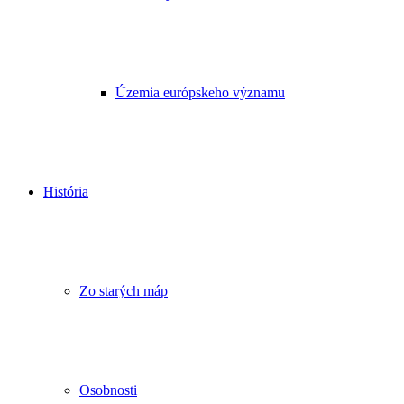
Územia európskeho významu
História
Zo starých máp
Osobnosti