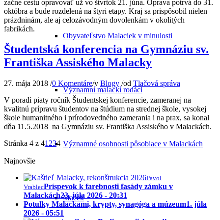
začne cestu opravovať už vo štvrtok 21. júna. Oprava potrvá do 31.
októbra a bude rozdelená na štyri etapy. Kraj sa prispôsobil nielen
prázdninám, ale aj celozávodným dovolenkám v okolitých
fabrikách.
Obyvateľstvo Malaciek v minulosti
Študentská konferencia na Gymnáziu sv.
Františka Assiského Malacky
27. mája 2018
/
0 Komentáre
/
v
Blogy
/
od
Tlačová správa
Významní malackí rodáci
V poradí piaty ročník Študentskej konferencie, zameranej na
kvalitnú prípravu študentov na štúdium na strednej škole, vysokej
škole humanitného i prírodovedného zamerania i na prax, sa konal
dňa 11.5.2018 na Gymnáziu sv. Františka Assiského v Malackách.
Stránka 4 z 4
1
2
3
4
Významné osobnosti pôsobiace v Malackách
Najnovšie
Pavol
Príspevok k farebnosti fasády zámku v
Vrablec
Malackách
23. júla 2026 - 20:31
Macek
Potulky Malackami, krypty, synagóga a múzeum
1. júla
2026 - 05:51