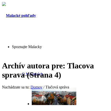
Spoznajte Malacky
Archív autora pre: Tlacova
sprava (Strana 4)
O Malackách
Nachádzate sa tu:
Domov
/
Tlačová správa