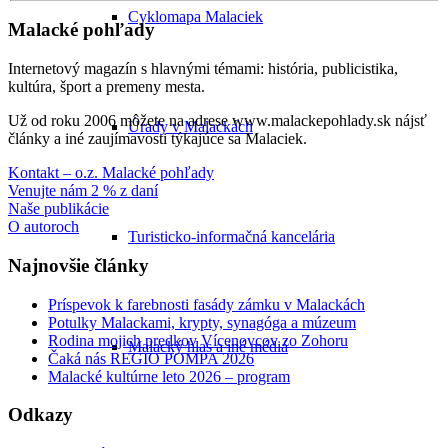
Cyklomapa Malaciek
Malacké pohľady
Internetový magazín s hlavnými témami: história, publicistika,
kultúra, šport a premeny mesta.
Už od roku 2006 môžete na adrese www.malackepohlady.sk nájsť
Úrady v Malackách
články a iné zaujímavosti týkajúce sa Malaciek.
Kontakt – o.z. Malacké pohľady
Venujte nám 2 % z daní
Naše publikácie
O autoroch
Turisticko-informačná kancelária
Najnovšie články
Príspevok k farebnosti fasády zámku v Malackách
Potulky Malackami, krypty, synagóga a múzeum
Rodina mojich predkov Vícenovcov zo Zohoru
Malacký hlas a iné médiá
Čaká nás REGIO POMPA 2026
Malacké kultúrne leto 2026 – program
Odkazy