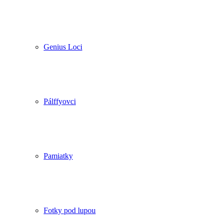
Genius Loci
Pálffyovci
Pamiatky
Fotky pod lupou