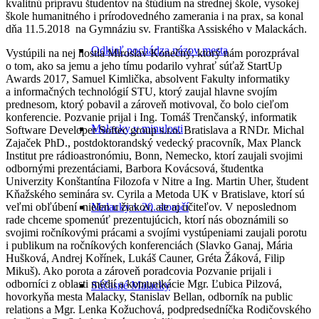
kvalitnú prípravu študentov na štúdium na strednej škole, vysokej
škole humanitného i prírodovedného zamerania i na prax, sa konal
dňa 11.5.2018 na Gymnáziu sv. Františka Assiského v Malackách.
Odkiaľ pochádza názov mesta
Vystúpili na nej hostia Miroslav Konečný, ktorý nám porozprával
o tom, ako sa jemu a jeho tímu podarilo vyhrať súťaž StartUp
Awards 2017, Samuel Kimlička, absolvent Fakulty informatiky
a informačných technológií STU, ktorý zaujal hlavne svojím
prednesom, ktorý pobavil a zároveň motivoval, čo bolo cieľom
konferencie. Pozvanie prijal i Ing. Tomáš Trenčanský, informatik
Malacky v minulosti
Software Developer Softec group s.r.o. Bratislava a RNDr. Michal
Zajaček PhD., postdoktorandský vedecký pracovník, Max Planck
Institut pre rádioastronómiu, Bonn, Nemecko, ktorí zaujali svojimi
odbornými prezentáciami, Barbora Kovácsová, študentka
Univerzity Konštantína Filozofa v Nitre a Ing. Martin Uher, študent
Kňažského seminára sv. Cyrila a Metoda UK v Bratislave, ktorí sú
veľmi obľúbení nielen u žiakov, ale aj učiteľov. V neposlednom
Malacky v 20. storočí
rade chceme spomenúť prezentujúcich, ktorí nás oboznámili so
svojimi ročníkovými prácami a svojími vystúpeniami zaujali porotu
i publikum na ročníkových konferenciách (Slavko Ganaj, Mária
Hušková, Andrej Kořínek, Lukáš Cauner, Gréta Žáková, Filip
Mikuš). Ako porota a zároveň poradcovia Pozvanie prijali i
odborníci z oblasti médií a komunikácie Mgr. Ľubica Pilzová,
Súčasné Malacky
hovorkyňa mesta Malacky, Stanislav Bellan, odborník na public
relations a Mgr. Lenka Kožuchová, podpredsedníčka Rodičovského