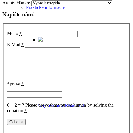
Archív článkov
Praktické informácie
Napíšte nám!
Meno
*
E-Mail
*
Ako sa dostať do Malaciek
Správa
*
6 + 2 = ?
Please prove that you are human by solving the
Ubytovanie v Malackách
equation
*