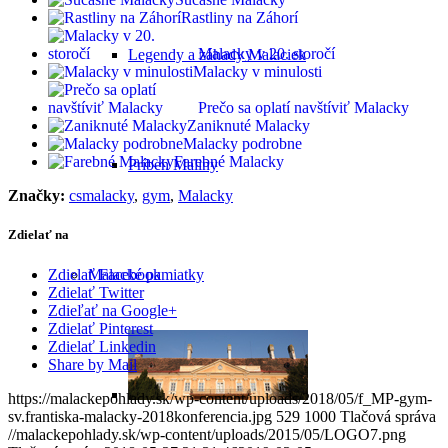
Rastliny na Záhorí
Malacky v 20. storočí
Legendy a záhady Malaciek
Malacky v minulosti
Prečo sa oplatí navštíviť Malacky
Zaniknuté Malacky
Malacky podrobne
Farebné Malacky
Príbeh Maliny
Značky:
csmalacky
,
gym
,
Malacky
Zdielať na
Zdielať Facebook
Malacké pamiatky
Zdielať Twitter
Zdieľať na Google+
Zdielať Pinterest
Zdielať Linkedin
Share by Mail
https://malackepohlady.sk/wp-content/uploads/2018/05/f_MP-gym-
sv.frantiska-malacky-2018konferencia.jpg
529
1000
Tlačová správa
//malackepohlady.sk/wp-content/uploads/2015/05/LOGO7.png