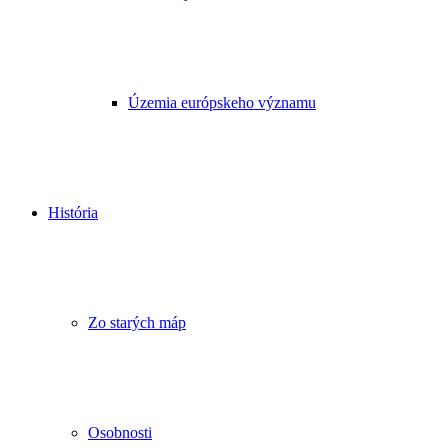
Územia európskeho významu
História
Zo starých máp
Osobnosti