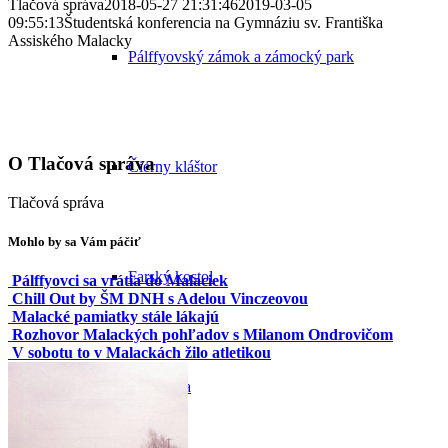
Tlačová správa
2018-05-27 21:31:46
2019-03-05
09:55:13
Študentská konferencia na Gymnáziu sv. Františka
Assiského Malacky
Pálffyovský zámok a zámocký park
O
Tlačová správa
Čierny kláštor
Tlačová správa
Mohlo by sa Vám páčiť
Farský kostol
Pálffyovci sa vrátia do Malaciek
Chill Out by ŠM DNH s Adelou Vinczeovou
Malacké pamiatky stále lákajú
Rozhovor Malackých pohľadov s Milanom Ondrovičom
V sobotu to v Malackách žilo atletikou
Synagóga