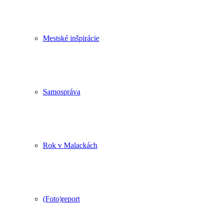
Mestské inšpirácie
Samospráva
Rok v Malackách
(Foto)report