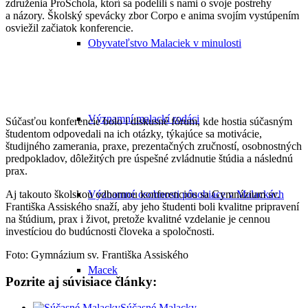
združenia ProSchola, ktorí sa podelili s nami o svoje postrehy
a názory. Školský spevácky zbor Corpo e anima svojím vystúpením
osviežil začiatok konferencie.
Obyvateľstvo Malaciek v minulosti
Významní malackí rodáci
Súčasťou konferencie bolo i diskusné fórum, kde hostia súčasným
študentom odpovedali na ich otázky, týkajúce sa motivácie,
študijného zamerania, praxe, prezentačných zručností, osobnostných
predpokladov, dôležitých pre úspešné zvládnutie štúdia a následnú
prax.
Aj takouto školskou odbornou konferenciou sa Gymnázium sv.
Významné osobnosti pôsobiace v Malackách
Františka Assiského snaží, aby jeho študenti boli kvalitne pripravení
na štúdium, prax i život, pretože kvalitné vzdelanie je cennou
investíciou do budúcnosti človeka a spoločnosti.
Foto:
Gymnázium sv. Františka Assiského
Macek
Pozrite aj súvisiace články:
Súčasné Malacky