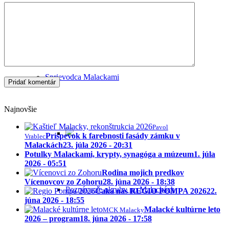
Historické potulky Malackami
Sprievodca Malackami
Najnovšie
Pavol
Príspevok k farebnosti fasády zámku v
Vrablec
Malackách
23. júla 2026 - 20:31
Potulky Malackami, krypty, synagóga a múzeum
1. júla
2026 - 05:51
Rodina mojich predkov
Vícenovcov zo Zohoru
28. júna 2026 - 18:38
Poznávacie okruhy po Malackách
Čaká nás REGIO POMPA 2026
22.
júna 2026 - 18:55
Malacké kultúrne leto
MCK Malacky
2026 – program
18. júna 2026 - 17:58