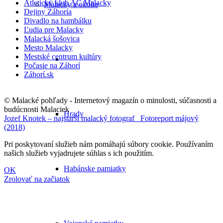
Atletický klub AC Malacky
Malacky a okolie
Dejiny Záhoria
Divadlo na hambálku
Ľudia pre Malacky
Malacká šošovica
Mesto Malacky
Mestské centrum kultúry
Počasie na Záhorí
Záhorí.sk
© Malacké pohľady - Internetový magazín o minulosti, súčasnosti a
budúcnosti Malaciek
Hrady
Jozef Knotek – najstarší malacký fotograf
Fotoreport májový
(2018)
Pri poskytovaní služieb nám pomáhajú súbory cookie. Používaním
našich služieb vyjadrujete súhlas s ich použitím.
Habánske pamiatky
OK
Zrolovať na začiatok