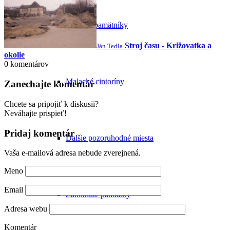
Sochy a pamätníky
Stroj času - Križovatka a
Ján Tedla
okolie
0
komentárov
Malacké cintoríny
Zanechajte komentár
Chcete sa pripojiť k diskusii?
Neváhajte prispieť!
Pridaj komentár
Ďalšie pozoruhodné miesta
Vaša e-mailová adresa nebude zverejnená.
Meno
Email
Zaniknuté pamiatky
Adresa webu
Komentár