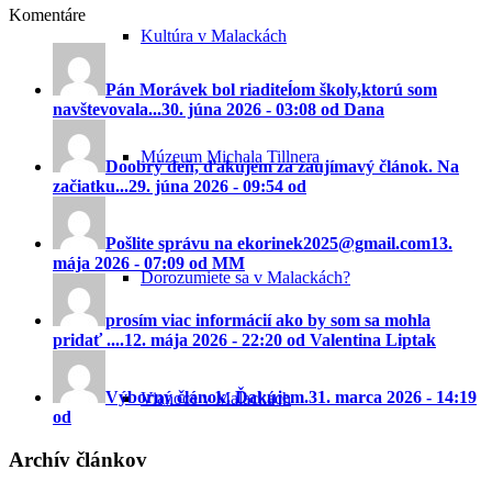
Komentáre
Kultúra v Malackách
Pán Morávek bol riaditeĺom školy,ktorú som
navštevovala...
30. júna 2026 - 03:08 od Dana
Múzeum Michala Tillnera
Doobrý deň, ďakujem za zaujímavý článok. Na
začiatku...
29. júna 2026 - 09:54 od
Pošlite správu na ekorinek2025@gmail.com
13.
mája 2026 - 07:09 od MM
Dorozumiete sa v Malackách?
prosím viac informácií ako by som sa mohla
pridať ....
12. mája 2026 - 22:20 od Valentina Liptak
Výborný článok. Ďakujem.
31. marca 2026 - 14:19
Vianoce v Malackách
od
Archív článkov