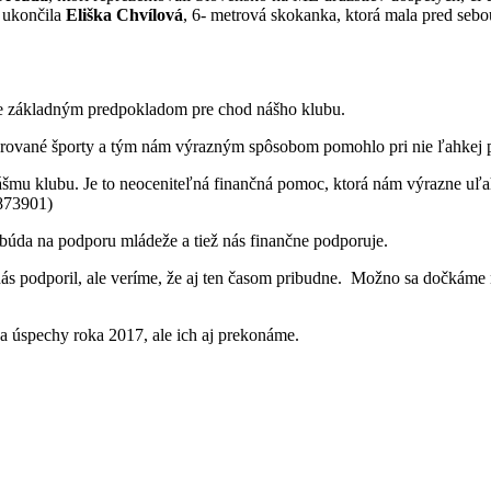
k ukončila
Eliška Chvílová
, 6- metrová skokanka, ktorá mala pred sebo
.
je základným predpokladom pre chod nášho klubu.
orované športy a tým nám výrazným spôsobom pomohlo pri nie ľahkej p
mu klubu. Je to neoceniteľná finančná pomoc, ktorá nám výrazne uľahč
873901)
búda na podporu mládeže a tiež nás finančne podporuje.
s podporil, ale veríme, že aj ten časom pribudne. Možno sa dočkáme 
a úspechy roka 2017, ale ich aj prekonáme.