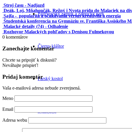
Stroj času - Nadjazd
Deák, Loj, Mňahončák, Režný i Nvota prídu do Malaciek na diva
Pálffyovský zámok a zámocký park
Sajfa - popularita a očakávania versus kreativita a energia
Študentská konferencia na Gymnáziu sv. Františka Assiského M
Malacké detaily (74) - Odhalenie
Rozhovor Malackých pohľadov s Denisou Fulmekovou
0
komentárov
Čierny kláštor
Zanechajte komentár
Chcete sa pripojiť k diskusii?
Neváhajte prispieť!
Pridaj komentár
Farský kostol
Vaša e-mailová adresa nebude zverejnená.
Meno
Email
Synagóga
Adresa webu