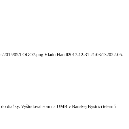
oads/2015/05/LOGO7.png
Vlado Handl
2017-12-31 21:03:13
2022-05-
 do diaľky. Vyštudoval som na UMB v Banskej Bystrici telesnú