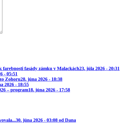
k farebnosti fasády zámku v Malackách
23. júla 2026 - 20:31
26 - 05:51
 zo Zohoru
28. júna 2026 - 18:38
na 2026 - 18:55
2026 – program
18. júna 2026 - 17:58
ovala...
30. júna 2026 - 03:08 od Dana