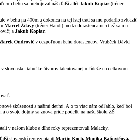
oľnom behu sa prebojoval náš ďalší atlét
Jakub Kopiar
(tréner
ale v behu na 400m a dokonca na tej istej trati sa mu podarilo zvíťaziť
60m
Marcel Žilavý
(tréner Handl) medzi dorastencami a tiež sa mu
hovič) a
Jakub Kopiar.
Marek Ondrovič
v cezpoľnom behu dorastencov, Vrabček Dávid
li v slovenskej tabuľke útvarov talentovanej mládeže na celkovom
ovať.
ortové skúsenosti s našimi deťmi. A o to viac nám odľahlo, keď bol
h a o svoje dojmy sa znova príde podeliť na našu školu ZŠ
tali v našom klube a dlhé roky reprezentovali Malacky.
ďalší slovenskí reprezentanti
Martin Koch, Monika Baňovičová,