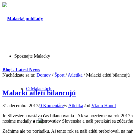
Spoznajte Malacky
Blog - Latest News
Nachádzate sa tu:
Domov
/
Šport
/
Atletika
/
Malackí atléti bilancujú
O Malackách
Malackí atléti bilancujú
31. decembra 2017
/
0 Komentáre
/
v
Atletika
/
od
Vlado Handl
Je Silvester a nastáva čas bilancovania. Ak sa pozrieme na rok 2017
nosíme medaily z majstrovstiev Slovenska a naši pretekári sa zúčastň
Začnime ale po poriadku. Aj tento rok sa naši atléti prebojovali na n