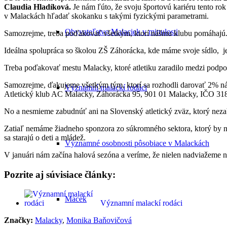
Claudia Hladíková.
Je nám ľúto, že svoju športovú kariéru tento ro
v Malackách hľadať skokanku s takými fyzickými parametrami.
Obyvateľstvo Malaciek v minulosti
Samozrejme, treba poďakovať všetkým, ktorí nášmu klubu pomáhajú
Ideálna spolupráca so školou ZŠ Záhorácka, kde máme svoje sídlo, 
Treba poďakovať mestu Malacky, ktoré atletiku zaradilo medzi podp
Samozrejme, ďakujeme všetkým tým, ktorí sa rozhodli darovať 2% náš
Významní malackí rodáci
Atletický klub AC Malacky, Záhorácka 95, 901 01 Malacky, IČO 31
No a nesmieme zabudnúť ani na Slovenský atletický zväz, ktorý neza
Zatiaľ nemáme žiadneho sponzora zo súkromného sektora, ktorý by ná
sa starajú o deti a mládež.
Významné osobnosti pôsobiace v Malackách
V januári nám začína halová sezóna a veríme, že nielen nadviažeme n
Pozrite aj súvisiace články:
Macek
Významní malackí rodáci
Značky:
Malacky
,
Monika Baňovičová