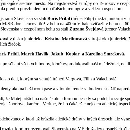
 vynikajúce siedme miesto. Na majstrovstvá Európy do 19 rokov v cezp
í bola preňho povzbudením do ďalších tréningov a veľkým úspechom.
strami Slovenska sa stali
Boris Pribil
(tréner Filip) medzi juniormi v h
a M-SR dorastencov tiež v behu na 400m.V hale zvíťazil v behu na 
 Slovenska v cezpoľnom behu sa stali
Zuzana Švejdová
(tréner Valac
ková
v disku junioriek a
Kristína Martinusová
v trojskoku junioriek,
ích žiačok.
oris Pribil, Marek Havlík, Jakub Kopiar a Karolína Smreková.
 po sčítaní všetkých bodov, ktoré vyprodukovali naši mládežníci, ocit
o sto detí, ktorým sa venujú tréneri Vargová, Filip a Valachovič.
talenty ako na bežiacom páse a v tomto trende sa budeme snažiť napred
, že Matej prišiel na našu školu a formou besedy sa podelil o svoje šp
ej športovej kariére. Veríme, že ho čaká ešte nejeden atletický úspec
ovancov, ktorí už brázdia atletické dráhy v iných dresoch, ale vyras
Drozda
, ktorí reprezentovali Slovensko na ME družstiev dospelých, či 