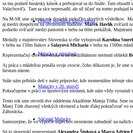
sa mu podaril husársky kúsok a prebojoval sa do finále. Tam obsadil
Valachovič). Tam sa síce nepresadil, ale už účasť na tomto podujat
Na M-SR sme aj tento rok dosiahli niekoľko skvelých výsledkov. Maj
Odkiaľ pochádza názov mesta
aj medzi dospelými na otvorenom štadióne.
Marek Havlík
zvíťazil n
podarilo zvíťaziť medzi juniormi v behu na 60m prekážok. Majstrami
Medaily z majstrovstiev Slovenska si ešte vybojovali
Karolína Smre
v behu na 150m žiakov a
Salayová Michaela
v behu na 1500m mladš
Malacky v minulosti
Reprezentačný dres Slovenska si na medzištátnom stretnutí obliekli
B
Aj práca s mládežou prináša svoje ovocie, čoho dôkazom je, že sme sa
šiestom mieste.
Stále nám pribúda detí v našej prípravke, kde momentálne trénuje okol
Malacky v 20. storočí
Pokračujeme v práci so športovými triedami, kde nám vždy vyrastali 
Tento rok sme otvorili dve oddelenia Akadémie Mateja Tótha. Sme radi
Matej Tóth zbavený všetkých obvinení a bude ďalej pokračovať vo svoj
Záhorácka.
Súčasné Malacky
Samozrejme, že vo výpočte úspechov nesmieme zabudnúť na našich odch
Sú to slovenskí reprezentanti
Alexandra Štuková a Marco Adrien 