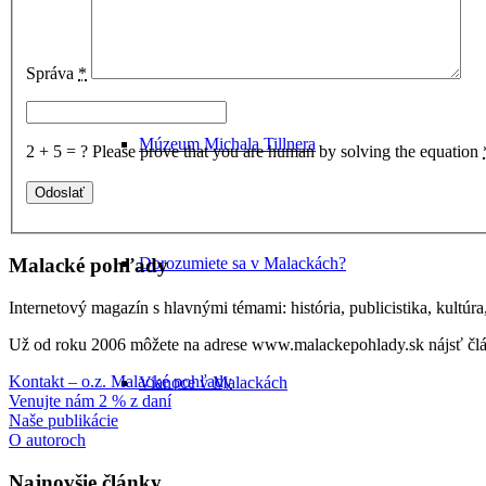
Kultúra v Malackách
Správa
*
Múzeum Michala Tillnera
2 + 5 = ?
Please prove that you are human by solving the equation
Dorozumiete sa v Malackách?
Malacké pohľady
Internetový magazín s hlavnými témami: história, publicistika, kultúr
Už od roku 2006 môžete na adrese www.malackepohlady.sk nájsť člán
Kontakt – o.z. Malacké pohľady
Vianoce v Malackách
Venujte nám 2 % z daní
Naše publikácie
O autoroch
Najnovšie články