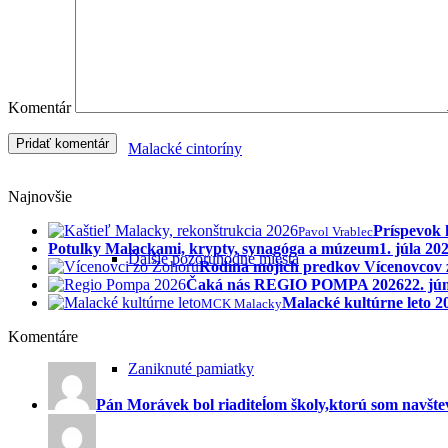
Sochy a pamätníky
Komentár
Malacké cintoríny
Najnovšie
Príspevok 
Pavol Vrablec
Potulky Malackami, krypty, synagóga a múzeum
1. júla 20
Ďalšie pozoruhodné miesta
Rodina mojich predkov Vícenovcov
Čaká nás REGIO POMPA 2026
22. jú
Malacké kultúrne leto 
MCK Malacky
Komentáre
Zaniknuté pamiatky
Pán Morávek bol riaditeĺom školy,ktorú som navštev