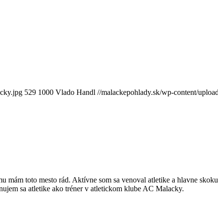
cky.jpg
529
1000
Vlado Handl
//malackepohlady.sk/wp-content/upl
mám toto mesto rád. Aktívne som sa venoval atletike a hlavne skoku
jem sa atletike ako tréner v atletickom klube AC Malacky.