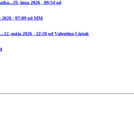
tku...
29. júna 2026 - 09:54 od
a 2026 - 07:09 od MM
..
12. mája 2026 - 22:20 od Valentina Liptak
od