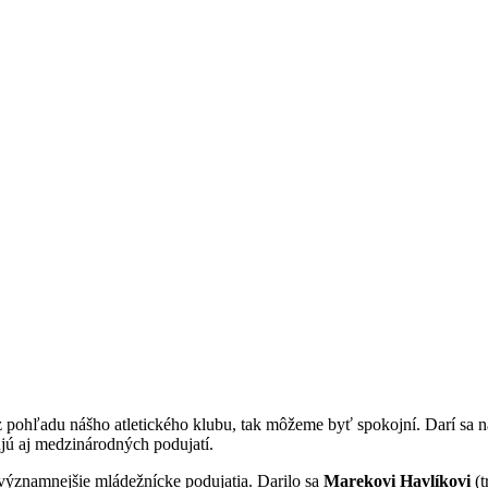
 z pohľadu nášho atletického klubu, tak môžeme byť spokojní. Darí sa 
ujú aj medzinárodných podujatí.
ajvýznamnejšie mládežnícke podujatia. Darilo sa
Marekovi Havlíkovi
(t