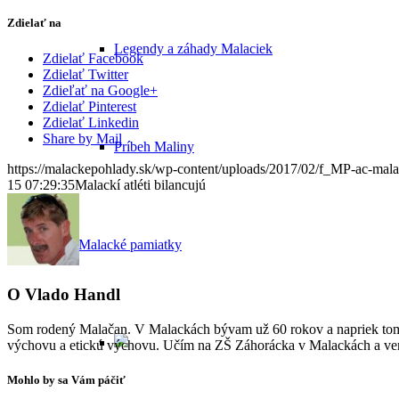
Zdielať na
Legendy a záhady Malaciek
Zdielať Facebook
Zdielať Twitter
Zdieľať na Google+
Zdielať Pinterest
Zdielať Linkedin
Share by Mail
Príbeh Maliny
https://malackepohlady.sk/wp-content/uploads/2017/02/f_MP-ac-mala
15 07:29:35
Malackí atléti bilancujú
Malacké pamiatky
O
Vlado Handl
Som rodený Malačan. V Malackách bývam už 60 rokov a napriek tomu 
výchovu a etickú výchovu. Učím na ZŠ Záhorácka v Malackách a venu
Mohlo by sa Vám páčiť