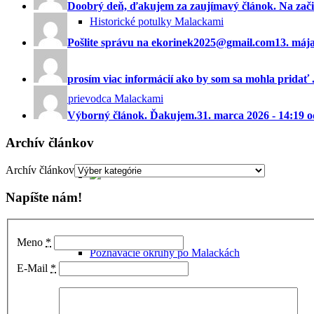
Doobrý deň, ďakujem za zaujímavý článok. Na začia
Historické potulky Malackami
Pošlite správu na ekorinek2025@gmail.com
13. máj
prosím viac informácií ako by som sa mohla pridať ..
Sprievodca Malackami
Výborný článok. Ďakujem.
31. marca 2026 - 14:19 
Archív článkov
Archív článkov
Napíšte nám!
Meno
*
Poznávacie okruhy po Malackách
E-Mail
*