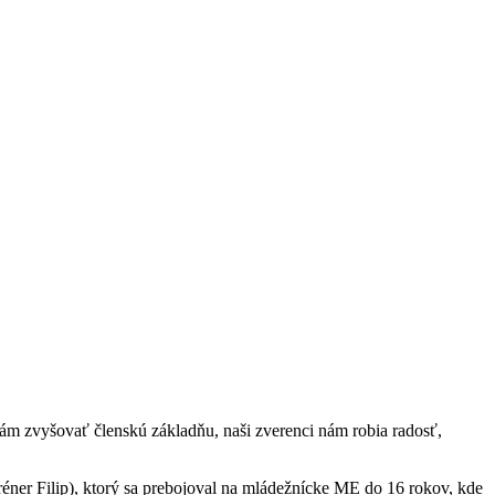
nám zvyšovať členskú základňu, naši zverenci nám robia radosť,
réner Filip), ktorý sa prebojoval na mládežnícke ME do 16 rokov, kde