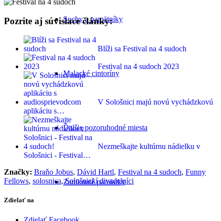
Sochy a pamätníky
Pozrite aj súvisiace články:
Blíži sa Festival na 4 sudoch
Festival na 4 sudoch 2023
Malacké cintoríny
V Sološnici majú novú vychádzkovú
aplikáciu s…
Ďalšie pozoruhodné miesta
Nezmeškajte kultúrnu nádielku v
Sološnici - Festival…
Značky:
Braňo Jobus
,
Dávid Hartl
,
Festival na 4 sudoch
,
Funny
Fellows
,
solosnica
,
Sološnickí divadelníci
Zaniknuté pamiatky
Zdielať na
Zdielať Facebook