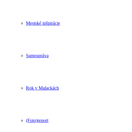
Mestské inšpirácie
Samospráva
Rok v Malackách
(Foto)report