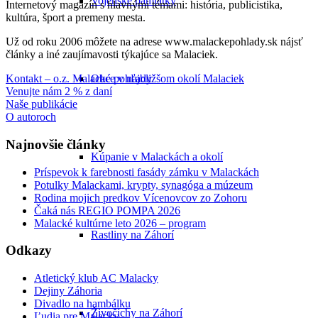
Vojenské pamiatky
Internetový magazín s hlavnými témami: história, publicistika,
kultúra, šport a premeny mesta.
Už od roku 2006 môžete na adrese www.malackepohlady.sk nájsť
články a iné zaujímavosti týkajúce sa Malaciek.
Obce v najbližšom okolí Malaciek
Kontakt – o.z. Malacké pohľady
Venujte nám 2 % z daní
Naše publikácie
O autoroch
Najnovšie články
Kúpanie v Malackách a okolí
Príspevok k farebnosti fasády zámku v Malackách
Potulky Malackami, krypty, synagóga a múzeum
Rodina mojich predkov Vícenovcov zo Zohoru
Čaká nás REGIO POMPA 2026
Malacké kultúrne leto 2026 – program
Rastliny na Záhorí
Odkazy
Atletický klub AC Malacky
Dejiny Záhoria
Divadlo na hambálku
Živočíchy na Záhorí
Ľudia pre Malacky