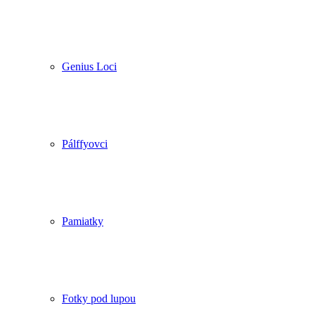
Genius Loci
Pálffyovci
Pamiatky
Fotky pod lupou