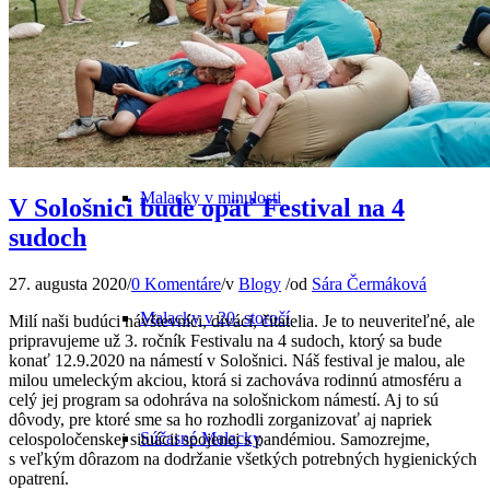
Odkiaľ pochádza názov mesta
Malacky v minulosti
V Sološnici bude opäť Festival na 4
sudoch
27. augusta 2020
/
0 Komentáre
/
v
Blogy
/
od
Sára Čermáková
Malacky v 20. storočí
Milí naši budúci návštevníci, diváci, čitatelia. Je to neuveriteľné, ale
pripravujeme už 3. ročník Festivalu na 4 sudoch, ktorý sa bude
konať 12.9.2020 na námestí v Sološnici. Náš festival je malou, ale
milou umeleckým akciou, ktorá si zachováva rodinnú atmosféru a
celý jej program sa odohráva na sološnickom námestí. Aj to sú
dôvody, pre ktoré sme sa ho rozhodli zorganizovať aj napriek
Súčasné Malacky
celospoločenskej situácii spojenej s pandémiou. Samozrejme,
s veľkým dôrazom na dodržanie všetkých potrebných hygienických
opatrení.