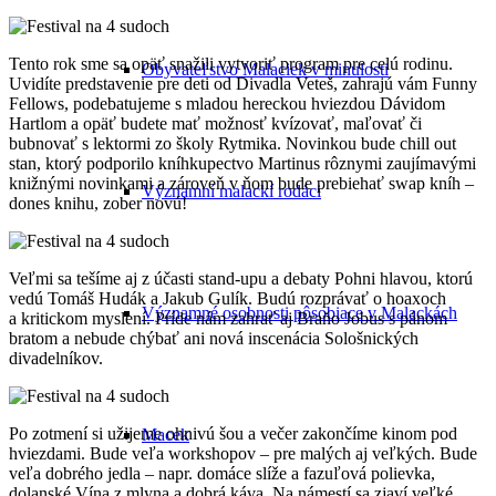
Tento rok sme sa opäť snažili vytvoriť program pre celú rodinu.
Obyvateľstvo Malaciek v minulosti
Uvidíte predstavenie pre deti od Divadla Veteš, zahrajú vám Funny
Fellows, podebatujeme s mladou hereckou hviezdou Dávidom
Hartlom a opäť budete mať možnosť kvízovať, maľovať či
bubnovať s lektormi zo školy Rytmika. Novinkou bude chill out
stan, ktorý podporilo kníhkupectvo Martinus rôznymi zaujímavými
knižnými novinkami a zároveň v ňom bude prebiehať swap kníh –
Významní malackí rodáci
dones knihu, zober novú!
Veľmi sa tešíme aj z účasti stand-upu a debaty Pohni hlavou, ktorú
vedú Tomáš Hudák a Jakub Gulík. Budú rozprávať o hoaxoch
Významné osobnosti pôsobiace v Malackách
a kritickom myslení. Príde nám zahrať aj Braňo Jobus s pánom
bratom a nebude chýbať ani nová inscenácia Sološnických
divadelníkov.
Po zotmení si užijeme ohnivú šou a večer zakončíme kinom pod
Macek
hviezdami. Bude veľa workshopov – pre malých aj veľkých. Bude
veľa dobrého jedla – napr. domáce slíže a fazuľová polievka,
dolanské Vína z mlyna a dobrá káva. Na námestí sa zjaví veľké