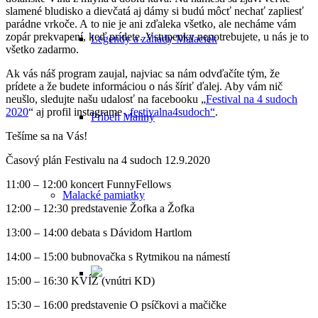
slamené bludisko a dievčatá aj dámy si budú môcť nechať zapliesť
parádne vrkoče. A to nie je ani zďaleka všetko, ale necháme vám
zopár prekvapení, keď prídete. Vstupenky nepotrebujete, u nás je to
Legendy a záhady Malaciek
všetko zadarmo.
Ak vás náš program zaujal, najviac sa nám odvďačíte tým, že
prídete a že budete informáciou o nás šíriť ďalej. Aby vám nič
neušlo, sledujte našu udalosť na facebooku „
Festival na 4 sudoch
2020
“ aj profil instagrame
„festivalna4sudoch“
.
Príbeh Maliny
Tešíme sa na Vás!
Časový plán Festivalu na 4 sudoch 12.9.2020
11:00 – 12:00 koncert FunnyFellows
Malacké pamiatky
12:00 – 12:30 predstavenie Žofka a Žofka
13:00 – 14:00 debata s Dávidom Hartlom
14:00 – 15:00 bubnovačka s Rytmikou na námestí
15:00 – 16:30 KVÍZ (vnútri KD)
15:30 – 16:00 predstavenie O psíčkovi a mačičke