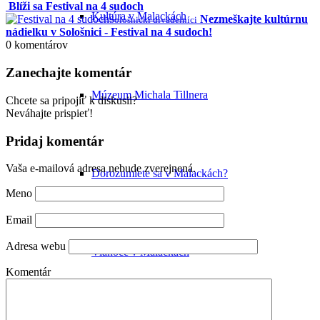
Blíži sa Festival na 4 sudoch
Kultúra v Malackách
Nezmeškajte kultúrnu
Sološnickí divadelníci
nádielku v Sološnici - Festival na 4 sudoch!
0
komentárov
Zanechajte komentár
Múzeum Michala Tillnera
Chcete sa pripojiť k diskusii?
Neváhajte prispieť!
Pridaj komentár
Vaša e-mailová adresa nebude zverejnená.
Dorozumiete sa v Malackách?
Meno
Email
Adresa webu
Vianoce v Malackách
Komentár