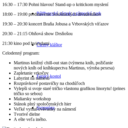
16:30 – 17:30 Pohni hlavou! Stand-up o kritickom myslení
Pálffyovský zámok a zámocký park
18:00 – 19:00 predstavenie Sološnických divadelníkov
19:30 – 20:30 koncert Braňa Jobusa a Vrbovských víťazov
20:30 – 21:15 Ohňová show Drsňošou
21:30 kino pod hviezdami
Čierny kláštor
Celodenný program:
Martinus knižný chill-out stan (výmena kníh, požičanie
nových kníh od kníhkupectva Martinus, výroba pexesa)
Zapletanie vrkočov
Farský kostol
Labyrint na námestí
Rozprávkové postavičky na chodúľoch
Vylepši si svoje staré tričko vlastonu grafikou linorytu! (prines
tričko so sebou)
Maliarsky workshop
Stánok plný spoločenských hier
Synagóga
Veľké vymaľovávanky na námestí
Tvorivé dielne
A ešte veľa iného.