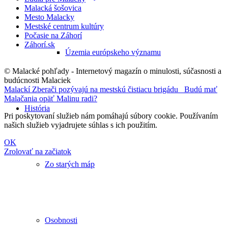
Malacká šošovica
Mesto Malacky
Mestské centrum kultúry
Počasie na Záhorí
Záhorí.sk
Územia európskeho významu
© Malacké pohľady - Internetový magazín o minulosti, súčasnosti a
budúcnosti Malaciek
Malackí Zberači pozývajú na mestskú čistiacu brigádu
Budú mať
Malačania opäť Malinu radi?
História
Pri poskytovaní služieb nám pomáhajú súbory cookie. Používaním
našich služieb vyjadrujete súhlas s ich použitím.
OK
Zrolovať na začiatok
Zo starých máp
Osobnosti