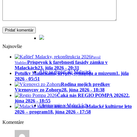
Praktické informácie
Najnovšie
Pavol
Príspevok k farebnosti fasády zámku v
Vrablec
Malackách
23. júla 2026 - 20:31
Ako sa dostať do Malaciek
Potulky Malackami, krypty, synagóga a múzeum
1. júla
2026 - 05:51
Rodina mojich predkov
Vícenovcov zo Zohoru
28. júna 2026 - 18:38
Čaká nás REGIO POMPA 2026
22.
júna 2026 - 18:55
Ubytovanie v Malackách
Malacké kultúrne leto
MCK Malacky
2026 – program
18. júna 2026 - 17:58
Komentáre