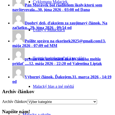
Cyklomapa Malaciek
Pán Morávek bol riaditeĺom školy,ktorú som
navštevovala...
30. júna 2026 - 03:08 od Dana
Doobrý deň, ďakujem za zaujímavý článok. Na
začiatku...
29. júna 2026 - 09:54 od
Úrady v Malackách
Pošlite správu na ekorinek2025@gmail.com
13.
mája 2026 - 07:09 od MM
Turisticko-informačná kancelária
prosím viac informácií ako by som sa mohla
pridať ....
12. mája 2026 - 22:20 od Valentina Liptak
Výborný článok. Ďakujem.
31. marca 2026 - 14:19
od
Malacký hlas a iné médiá
Archív článkov
Archív článkov
Napíšte nám!
Malacky a okolie