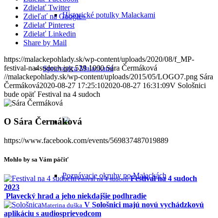
Zdielať Twitter
Historické potulky Malackami
Zdieľať na Google+
Zdielať Pinterest
Zdielať Linkedin
Share by Mail
https://malackepohlady.sk/wp-content/uploads/2020/08/f_MP-
festival-na4sudoch.jpg
529
1000
Sára Čermáková
Sprievodca Malackami
//malackepohlady.sk/wp-content/uploads/2015/05/LOGO7.png
Sára
Čermáková
2020-08-27 17:25:10
2020-08-27 16:31:09
V Sološnici
bude opäť Festival na 4 sudoch
O
Sára Čermáková
https://www.facebook.com/events/569837487019889
Mohlo by sa Vám páčiť
Poznávacie okruhy po Malackách
Festival na 4 sudoch
Festival na 4 sudoch
2023
Plavecký hrad a jeho niekdajšie podhradie
V Sološnici majú novú vychádzkovú
Materina duška
aplikáciu s audiosprievodcom