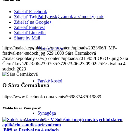
Zdielať Facebook
Pálffyovský zámok a zámocký park
Zdielať Twitter
Zdieľať na Google+
Zdielať Pinterest
Zdielať Linkedin
Share by Mail
https://malackepohlady.sk/wp-content/uploads/2023/06/f_MP-
Čierny kláštor
festival-na4-sudoch.jpg
529
1000
Sára Čermáková
//malackepohlady.sk/wp-content/uploads/2015/05/LOGO7.png
Sára
Čermáková
2023-06-23 07:35:37
2023-06-23 09:02:25
Festival na 4
sudoch 2023
Farský kostol
O
Sára Čermáková
https://www.facebook.com/events/569837487019889
Mohlo by sa Vám páčiť
Synagóga
V Sološnici majú novú vychádzkovú
Materina duška
aplikáciu s audiosprievodcom
Blíži sa Festival na 4 sudoch