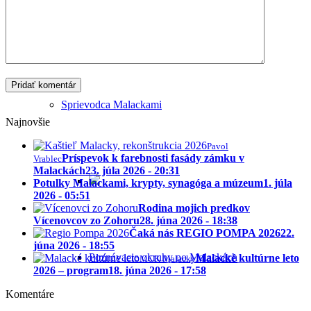
Historické potulky Malackami
Sprievodca Malackami
Najnovšie
Pavol
Príspevok k farebnosti fasády zámku v
Vrablec
Malackách
23. júla 2026 - 20:31
Potulky Malackami, krypty, synagóga a múzeum
1. júla
2026 - 05:51
Rodina mojich predkov
Vícenovcov zo Zohoru
28. júna 2026 - 18:38
Čaká nás REGIO POMPA 2026
22.
júna 2026 - 18:55
Poznávacie okruhy po Malackách
Malacké kultúrne leto
MCK Malacky
2026 – program
18. júna 2026 - 17:58
Komentáre