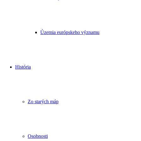
Územia európskeho významu
História
Zo starých máp
Osobnosti