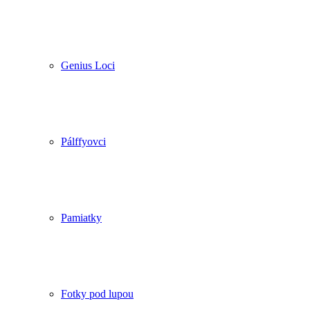
Genius Loci
Pálffyovci
Pamiatky
Fotky pod lupou