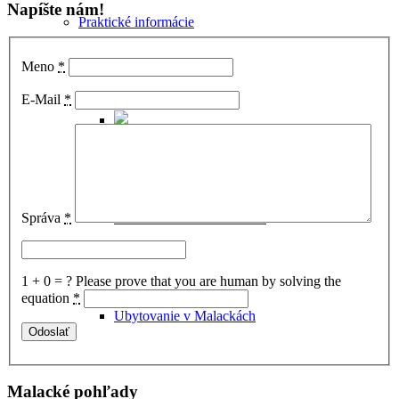
Napíšte nám!
Praktické informácie
Meno
*
E-Mail
*
Správa
*
Ako sa dostať do Malaciek
1 + 0 = ?
Please prove that you are human by solving the
equation
*
Ubytovanie v Malackách
Malacké pohľady