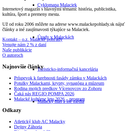
Cyklomapa Malaciek
Internetový magazín s hlavnými témami: história, publicistika,
kultúra, šport a premeny mesta.
Už od roku 2006 môžete na adrese www.malackepohlady.sk nájsť
články a iné zaujímavosti týkajúce sa Malaciek.
Úrady v Malackách
Kontakt – o.z. Malacké pohľady
Venujte nám 2 % z daní
Naše publikácie
O autoroch
Najnovšie články
Turisticko-informačná kancelária
Príspevok k farebnosti fasády zámku v Malackách
Potulky Malackami, krypty, synagóga a múzeum
Rodina mojich predkov Vícenovcov zo Zohoru
Čaká nás REGIO POMPA 2026
Malacké kultúrne leto 2026 – program
Malacký hlas a iné médiá
Odkazy
Atletický klub AC Malacky
Dejiny Záhoria