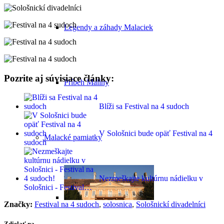
Legendy a záhady Malaciek
Pozrite aj súvisiace články:
Príbeh Maliny
Blíži sa Festival na 4 sudoch
V Sološnici bude opäť Festival na 4
Malacké pamiatky
sudoch
Nezmeškajte kultúrnu nádielku v
Sološnici - Festival…
Značky:
Festival na 4 sudoch
,
solosnica
,
Sološnickí divadelníci
Zdielať na