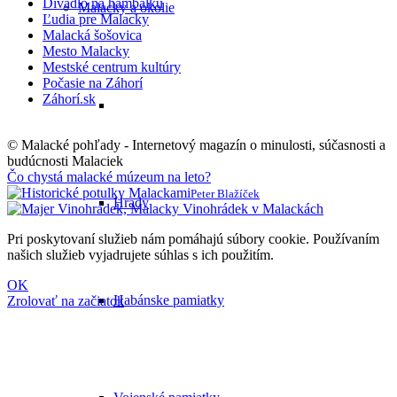
Divadlo na hambálku
Malacky a okolie
Ľudia pre Malacky
Malacká šošovica
Mesto Malacky
Mestské centrum kultúry
Počasie na Záhorí
Záhorí.sk
© Malacké pohľady - Internetový magazín o minulosti, súčasnosti a
budúcnosti Malaciek
Čo chystá malacké múzeum na leto?
Peter Blažíček
Hrady
Vinohrádek v Malackách
Pri poskytovaní služieb nám pomáhajú súbory cookie. Používaním
našich služieb vyjadrujete súhlas s ich použitím.
OK
Habánske pamiatky
Zrolovať na začiatok