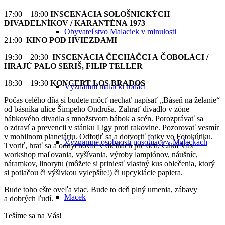
17:00 – 18:00
INSCENÁCIA SOLOŠNICKÝCH
DIVADELNÍKOV / KARANTÉNA 1973
Obyvateľstvo Malaciek v minulosti
21:00
KINO POD HVIEZDAMI
19:30 – 20:30
INSCENÁCIA ČECHÁČCI A ČOBOLÁCI /
HRAJÚ PALO SERIŠ,
FILIP TELLER
18:30 – 19:30
KONCERT LOS BRADOS
Významní malackí rodáci
Počas celého dňa si budete môcť nechať napísať „Báseň na želanie“
od básnika ulice Šimpeho Ondruša. Zahrať divadlo v zóne
bábkového divadla s množstvom bábok a scén. Porozprávať sa
o zdraví a prevencii v stánku Ligy proti rakovine. Pozorovať vesmír
v mobilnom planetáriu. Odfotiť sa a dotvoriť fotky vo Fotokútiku.
Významné osobnosti pôsobiace v Malackách
Tvoriť, hrať sa a oddychovať v dielňach pre deti. Čaká Vás
workshop maľovania, vyšívania, výroby lampiónov, náušníc,
náramkov, linorytu (môžete si priniesť vlastný kus oblečenia, ktorý
si potlačou či výšivkou vylepšíte!) či upcyklácie papiera.
Bude toho ešte oveľa viac. Bude to deň plný umenia, zábavy
Macek
a dobrých ľudí.
Tešíme sa na Vás!