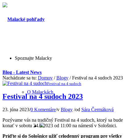
Spoznajte Malacky
Blog - Latest News
Nachádzate sa tu:
Domov
/
Blogy
/
Festival na 4 sudoch 2023
Festival na 4 sudoch
O Malackách
Festival na 4 sudoch 2023
23. júna 2023
/
0 Komentáre
/
v
Blogy
/
od
Sára Čermáková
Pozývame vás na tradičný Festival na 4 sudoch, ktorý sa bude
konať v sobotu 24.6.2023 od 11:00 na námestí v Sološnici.
Príďte si do Sološnice užiť celodenný program pre všetky