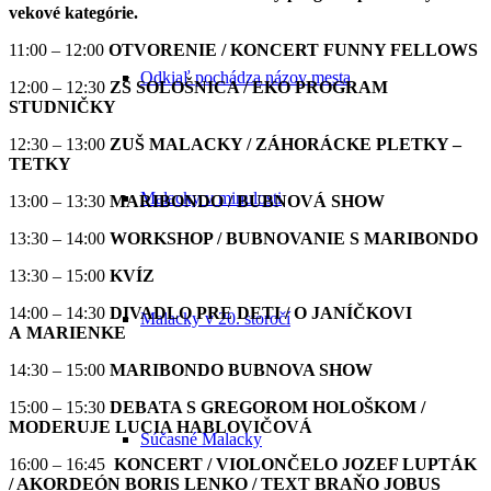
vekové kategórie.
11:00 – 12:00
OTVORENIE / KONCERT FUNNY FELLOWS
Odkiaľ pochádza názov mesta
12:00 – 12:30
ZŠ SOLOŠNICA / EKO PROGRAM
STUDNIČKY
12:30 – 13:00
ZUŠ MALACKY / ZÁHORÁCKE PLETKY –
TETKY
Malacky v minulosti
13:00 – 13:30
MARIBONDO / BUBNOVÁ SHOW
13:30 – 14:00
WORKSHOP / BUBNOVANIE S MARIBONDO
13:30 – 15:00
KVÍZ
14:00 – 14:30
DIVADLO PRE DETI / O JANÍČKOVI
Malacky v 20. storočí
A MARIENKE
14:30 – 15:00
MARIBONDO BUBNOVA SHOW
15:00 – 15:30
DEBATA S GREGOROM HOLOŠKOM
/
MODERUJE LUCIA HABLOVIČOVÁ
Súčasné Malacky
16:00 – 16:45
KONCERT / VIOLONČELO JOZEF LUPTÁK
/ AKORDEÓN BORIS LENKO / TEXT BRAŇO JOBUS