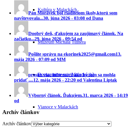
Kultúra v Malackách
Pán Morávek bol riaditeĺom školy,ktorú som
navštevovala...
30. júna 2026 - 03:08 od Dana
Doobrý deň, ďakujem za zaujímavý článok. Na
začiatku...
29. júna 2026 - 09:54 od
Múzeum Michala Tillnera
Pošlite správu na ekorinek2025@gmail.com
13.
mája 2026 - 07:09 od MM
Dorozumiete sa v Malackách?
prosím viac informácií ako by som sa mohla
pridať ....
12. mája 2026 - 22:20 od Valentina Liptak
Výborný článok. Ďakujem.
31. marca 2026 - 14:19
od
Vianoce v Malackách
Archív článkov
Archív článkov