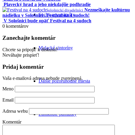
Plavecký hrad a jeho niekdajšie podhradie
Nezmeškajte kultúrnu
Sološnickí divadelníci
Sochy a pamätníky
nádielku v Sološnici - Festival na 4 sudoch!
V Sološnici bude opäť Festival na 4 sudoch
0
komentárov
Zanechajte komentár
Malacké cintoríny
Chcete sa pripojiť k diskusii?
Neváhajte prispieť!
Pridaj komentár
Vaša e-mailová adresa nebude zverejnená.
Ďalšie pozoruhodné miesta
Meno
Email
Adresa webu
Zaniknuté pamiatky
Komentár