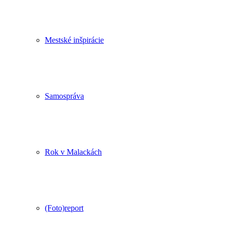
Mestské inšpirácie
Samospráva
Rok v Malackách
(Foto)report