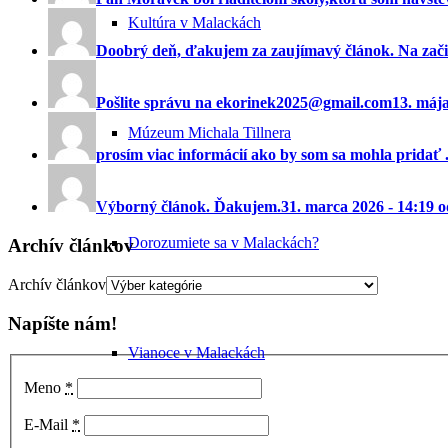
Kultúra v Malackách
Doobrý deň, ďakujem za zaujímavý článok. Na začia
Pošlite správu na ekorinek2025@gmail.com
13. máj
Múzeum Michala Tillnera
prosím viac informácií ako by som sa mohla pridať ..
Výborný článok. Ďakujem.
31. marca 2026 - 14:19 
Dorozumiete sa v Malackách?
Archív článkov
Archív článkov
Napíšte nám!
Vianoce v Malackách
Meno
*
E-Mail
*