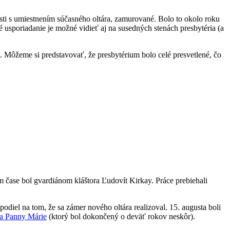
losti s umiestnením súčasného oltára, zamurované. Bolo to okolo roku
usporiadanie je možné vidieť aj na susedných stenách presbytéria (a
 Môžeme si predstavovať, že presbytérium bolo celé presvetlené, čo
 čase bol gvardiánom kláštora Ľudovít Kirkay. Práce prebiehali
diel na tom, že sa zámer nového oltára realizoval. 15. augusta boli
a Panny Márie
(ktorý bol dokončený o deväť rokov neskôr).