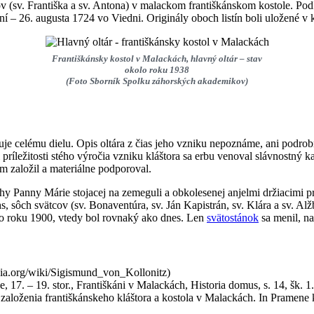
v (sv. Františka a sv. Antona) v malackom františkánskom kostole. Podľa 
í – 26. augusta 1724 vo Viedni. Originály oboch listín boli uložené v
Františkánsky kostol v Malackách, hlavný oltár – stav
okolo roku 1938
(Foto Sborník Spolku záhorských akademikov)
je celému dielu. Opis oltára z čias jeho vzniku nepoznáme, ani podrob
 príležitosti stého výročia vzniku kláštora sa erbu venoval slávnostný 
lom založil a materiálne podporoval.
hy Panny Márie stojacej na zemeguli a obkolesenej anjelmi držiacimi 
s, sôch svätcov (sv. Bonaventúra, sv. Ján Kapistrán, sv. Klára a sv. Al
o roku 1900, vtedy bol rovnaký ako dnes. Len
svätostánok
sa menil, na
edia.org/wiki/Sigismund_von_Kollonitz)
7. – 19. stor., Františkáni v Malackách, Historia domus, s. 14, šk. 1
aloženia františkánskeho kláštora a kostola v Malackách. In Pramene k