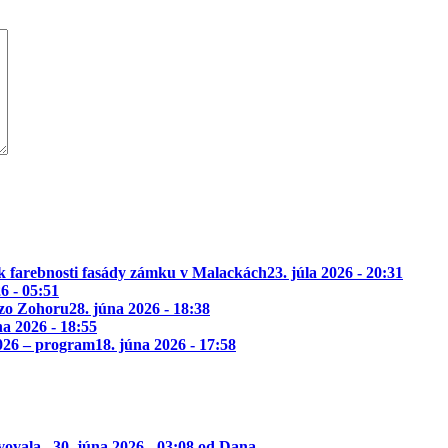
k farebnosti fasády zámku v Malackách
23. júla 2026 - 20:31
26 - 05:51
 zo Zohoru
28. júna 2026 - 18:38
na 2026 - 18:55
2026 – program
18. júna 2026 - 17:58
ovala...
30. júna 2026 - 03:08 od Dana