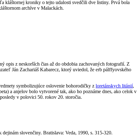
kláštornej kroniky o tejto udalosti svedčili dve listiny. Prvá bola
 kláštornom archíve v Malackách.
ný opis z neskorších čias až do obdobia zachovaných fotografií. Z
kazateľ Ján Zachariáš Kabarecz, ktorý uviedol, že erb pálffyovského
predmety symbolizujúce oslovenie bohorodičky z
loretánskych litánií
,
žbeta) a anjelov bolo vytvorené tak, ako ho poznáme dnes, ako celok v
posledy v polovici 50. rokov 20. storočia.
.
 dejinám slovenčiny. Bratislava: Veda, 1990, s. 315-320.