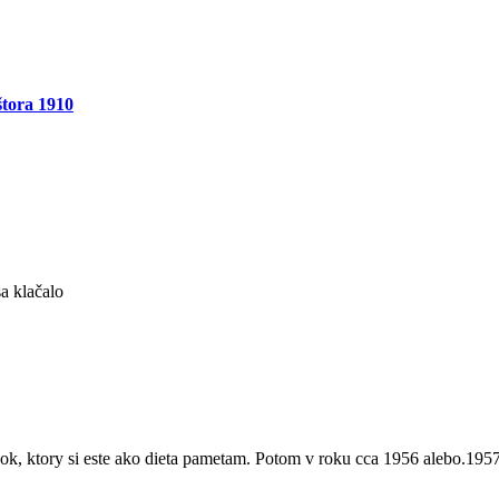
štora 1910
a klačalo
anok, ktory si este ako dieta pametam. Potom v roku cca 1956 alebo.19