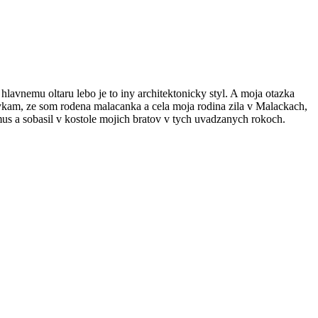
lavnemu oltaru lebo je to iny architektonicky styl. A moja otazka
ykam, ze som rodena malacanka a cela moja rodina zila v Malackach,
zmus a sobasil v kostole mojich bratov v tych uvadzanych rokoch.