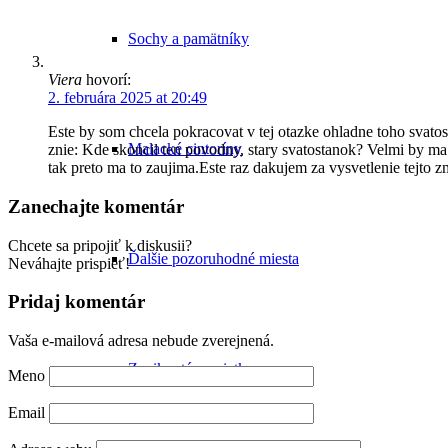
Sochy a pamätníky
Viera
hovorí:
2. februára 2025 at 20:49
Este by som chcela pokracovat v tej otazke ohladne toho svatos
Malacké cintoríny
znie: Kde skoncil ten povodny, stary svatostanok? Velmi by m
tak preto ma to zaujima.Este raz dakujem za vysvetlenie tejto 
Zanechajte komentár
Chcete sa pripojiť k diskusii?
Ďalšie pozoruhodné miesta
Neváhajte prispieť!
Pridaj komentár
Vaša e-mailová adresa nebude zverejnená.
Zaniknuté pamiatky
Meno
Email