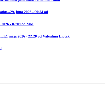
tku...
29. júna 2026 - 09:54 od
a 2026 - 07:09 od MM
..
12. mája 2026 - 22:20 od Valentina Liptak
od