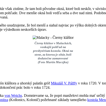
tár však zistíme, že tam boli pôvodne okná, ktoré boli neskôr, v súvis
šom pohľade. Dve menšie okná boli vedľa seba a dve nad nimi. Podobné 
ovaná.
ho usudzujeme, že bol menší a siahal najviac po výšku dolných okien.
 je výsledkom neskorších úprav.
Čierny kláštor v Malackách,
vonkajší pohľad na
presbytérium kostola. Okná na
stene, za ktorou je oltár, boli
dodatočne zamurované
(Foto Martin Macejka)
ón kláštora a uhorský palatín gróf
Mikuláš V. Pálffy
v roku 1720. V tom
o dokončení prác bolo v roku 1724.
fka
von Weichs
. Domnievame sa, že popri manželovi mohla mať určitý po
nitza
(Kollonics, Kolonič) požehnané základy tamojšieho
kostola Men