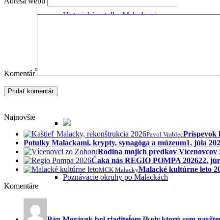
Adresa webu
Historické potulky Malackami
Sprievodca Malackami
Komentár
Najnovšie
Príspevok 
Pavol Vrablec
Potulky Malackami, krypty, synagóga a múzeum
1. júla 20
Rodina mojich predkov Vícenovcov
Čaká nás REGIO POMPA 2026
22. jú
Malacké kultúrne leto 
MCK Malacky
Poznávacie okruhy po Malackách
Komentáre
Pán Morávek bol riaditeĺom školy,ktorú som navštev