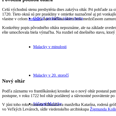
Celú východnú stenu presbytéria dnes zakrýva oltár. Pri pohľade za ol
1720. Tieto okná sú pre praskliny v omietke naznačené aj pri vonkaj
Odkiaľ pochádza názov mesta
vlastne v celom
kostole
), hoci väčšina okien bola medzičasom zamur
Konkrétny popis pôvodného oltára nepoznáme, ale na základe uvedené
ešte umocňovala biela výmaľba. Na rozdiel od dnešného stavu, ktorý
Malacky v minulosti
Malacky v 20. storočí
Nový oltár
Podľa záznamu vo františkánskej kronike sa o nový oltár postaral patr
postupne, v roku 1722 bol oltár pozlátený a slávnostné posvätenie p
Súčasné Malacky
V júni toho roku zomrela Mikulášova manželka Katarína, rodená gró
vo Veľkých Levároch, sídle viedenského arcibiskupa
Žigmunda Kollo