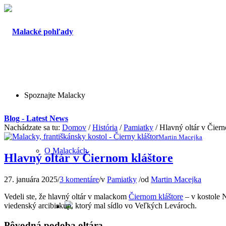
Spoznajte Malacky
Blog - Latest News
Nachádzate sa tu:
Domov
/
História
/
Pamiatky
/
Hlavný oltár v Čiern
Martin Macejka
O Malackách
Hlavný oltár v Čiernom kláštore
27. januára 2025
/
3 komentáre
/
v
Pamiatky
/
od
Martin Macejka
Vedeli ste, že hlavný oltár v malackom
Čiernom kláštore
– v kostole 
viedenský arcibiskup, ktorý mal sídlo vo Veľkých Levároch.
Pôvodná podoba oltára