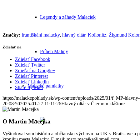
Legendy a záhady Malaciek
Značky:
františkáni malacky
,
hlavný oltár
,
Kollonitz
,
Žigmund Kolon
Zdielať na
Príbeh Maliny
Zdielať Facebook
Zdielať Twitter
Zdieľať na Google+
Zdielať Pinterest
Zdielať Linkedin
Malacké pamiatky
Share by Mail
https://malackepohlady.sk/wp-content/uploads/2025/01/f_MP-hlavny-
20:08:50
2025-01-27 11:11:26
Hlavný oltár v Čiernom kláštore
O
Martin Macejka
Vyštudoval som históriu a občiansku výchovu na UK v Bratislave a
kroniku mesta Malacky. E-mail: mato.macejka@gmail.com