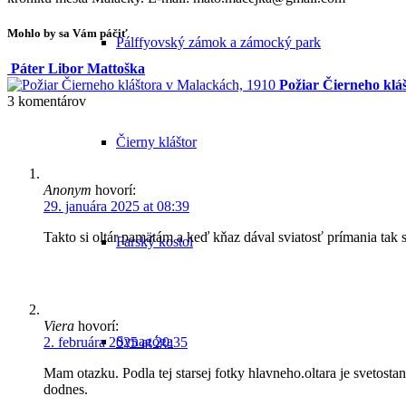
Mohlo by sa Vám páčiť
Pálffyovský zámok a zámocký park
Páter Libor Mattoška
Požiar Čierneho klá
3
komentárov
Čierny kláštor
Anonym
hovorí:
29. januára 2025 at 08:39
Takto si oltár pamätám a keď kňaz dával sviatosť prímania tak s
Farský kostol
Viera
hovorí:
Synagóga
2. februára 2025 at 20:35
Mam otazku. Podla tej starsej fotky hlavneho.oltara je svetost
dodnes.