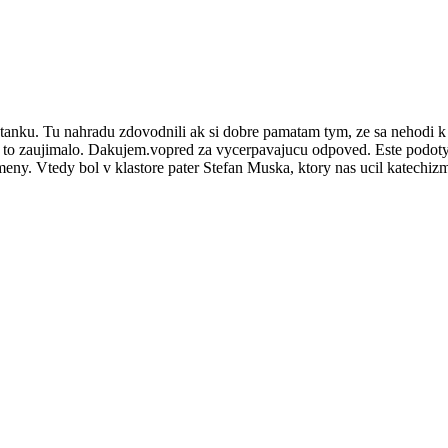
tanku. Tu nahradu zdovodnili ak si dobre pamatam tym, ze sa nehodi k h
a to zaujimalo. Dakujem.vopred za vycerpavajucu odpoved. Este podot
zmeny. Vtedy bol v klastore pater Stefan Muska, ktory nas ucil katechi