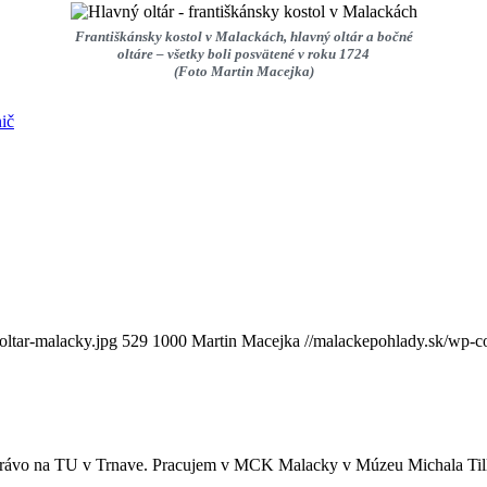
Františkánsky kostol v Malackách, hlavný oltár a bočné
oltáre – všetky boli posvätené v roku 1724
(Foto Martin Macejka)
ič
oltar-malacky.jpg
529
1000
Martin Macejka
//malackepohlady.sk/wp-
 právo na TU v Trnave. Pracujem v MCK Malacky v Múzeu Michala Tilln