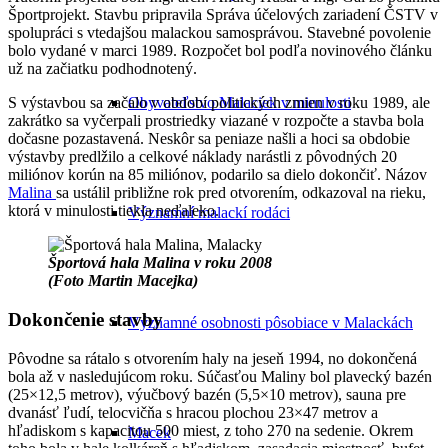
Športprojekt. Stavbu pripravila Správa účelových zariadení ČSTV v
spolupráci s vtedajšou malackou samosprávou. Stavebné povolenie
bolo vydané v marci 1989. Rozpočet bol podľa novinového článku
už na začiatku podhodnotený.
Obyvateľstvo Malaciek v minulosti
S výstavbou sa začalo v období politických zmien v roku 1989, ale
zakrátko sa vyčerpali prostriedky viazané v rozpočte a stavba bola
dočasne pozastavená. Neskôr sa peniaze našli a hoci sa obdobie
výstavby predlžilo a celkové náklady narástli z pôvodných 20
miliónov korún na 85 miliónov, podarilo sa dielo dokončiť. Názov
Malina
sa ustálil približne rok pred otvorením, odkazoval na rieku,
ktorá v minulosti tiekla neďaleko.
Významní malackí rodáci
Športová hala Malina v roku 2008
(Foto Martin Macejka)
Dokončenie stavby
Významné osobnosti pôsobiace v Malackách
Pôvodne sa rátalo s otvorením haly na jeseň 1994, no dokončená
bola až v nasledujúcom roku. Súčasťou Maliny bol plavecký bazén
(25×12,5 metrov), výučbový bazén (5,5×10 metrov), sauna pre
dvanásť ľudí, telocvičňa s hracou plochou 23×47 metrov a
hľadiskom s kapacitou 500 miest, z toho 270 na sedenie. Okrem
Macek