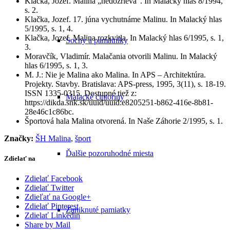
Klačka, Jozef. Malina „nedozrieva“. In Malacký hlas 8/1994,
s. 2.
Klačka, Jozef. 17. júna vychutnáme Malinu. In Malacký hlas
5/1995, s. 1, 4.
Klačka, Jozef. Malina rozkvitla. In Malacký hlas 6/1995, s. 1,
Sochy a pamätníky
3.
Moravčík, Vladimír. Malačania otvorili Malinu. In Malacký
hlas 6/1995, s. 1, 3.
M. J.: Nie je Malina ako Malina. In APS – Architektúra.
Projekty. Stavby. Bratislava: APS-press, 1995, 3(11), s. 18-19.
ISSN 1335-0315. Dostupné tiež z:
Malacké cintoríny
https://dikda.snk.sk/uuid/uuid:e8205251-b862-416e-8b81-
28e46c1c86bc.
Športová hala Malina otvorená. In Naše Záhorie 2/1995, s. 1.
Značky:
ŠH Malina
,
šport
Ďalšie pozoruhodné miesta
Zdielať na
Zdielať Facebook
Zdielať Twitter
Zdieľať na Google+
Zdielať Pinterest
Zaniknuté pamiatky
Zdielať Linkedin
Share by Mail