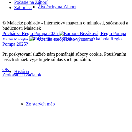
Počasie na Záhorí
Živočíchy na Záhorí
Záhorí.sk
© Malacké pohľady - Internetový magazín o minulosti, súčasnosti a
budúcnosti Malaciek
Prichádza Regio Pompa 2025
Aká bola Regio
Územia európskeho významu
Martin Macejka
Regio Pompa
Pompa 2025?
Pri poskytovaní služieb nám pomáhajú súbory cookie. Používaním
našich služieb vyjadrujete súhlas s ich použitím.
OK
História
Zrolovať na začiatok
Zo starých máp