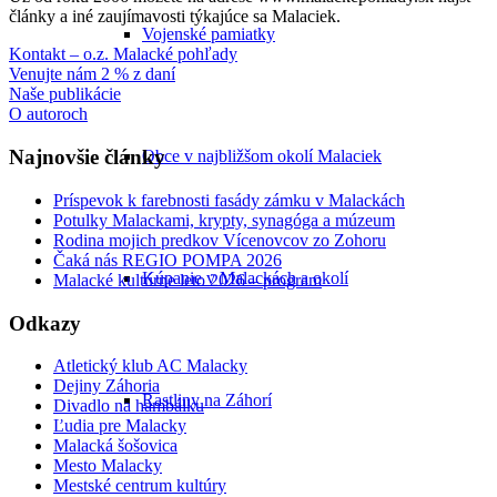
články a iné zaujímavosti týkajúce sa Malaciek.
Vojenské pamiatky
Kontakt – o.z. Malacké pohľady
Venujte nám 2 % z daní
Naše publikácie
O autoroch
Najnovšie články
Obce v najbližšom okolí Malaciek
Príspevok k farebnosti fasády zámku v Malackách
Potulky Malackami, krypty, synagóga a múzeum
Rodina mojich predkov Vícenovcov zo Zohoru
Čaká nás REGIO POMPA 2026
Kúpanie v Malackách a okolí
Malacké kultúrne leto 2026 – program
Odkazy
Atletický klub AC Malacky
Dejiny Záhoria
Rastliny na Záhorí
Divadlo na hambálku
Ľudia pre Malacky
Malacká šošovica
Mesto Malacky
Mestské centrum kultúry