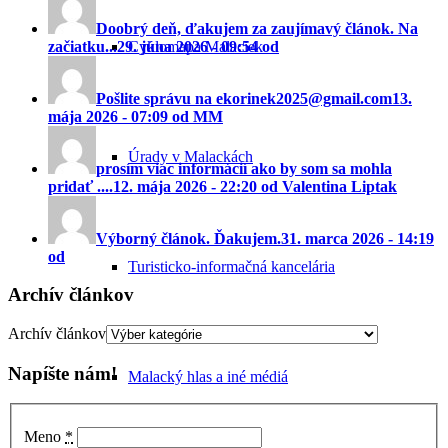
Doobrý deň, ďakujem za zaujímavý článok. Na
začiatku...
29. júna 2026 - 09:54 od
Cyklomapa Malaciek
Pošlite správu na ekorinek2025@gmail.com
13.
mája 2026 - 07:09 od MM
Úrady v Malackách
prosím viac informácií ako by som sa mohla
pridať ....
12. mája 2026 - 22:20 od Valentina Liptak
Výborný článok. Ďakujem.
31. marca 2026 - 14:19
od
Turisticko-informačná kancelária
Archív článkov
Archív článkov
Napíšte nám!
Malacký hlas a iné médiá
Meno
*