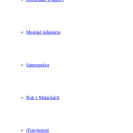
Mestské inšpirácie
Samospráva
Rok v Malackách
(Foto)report