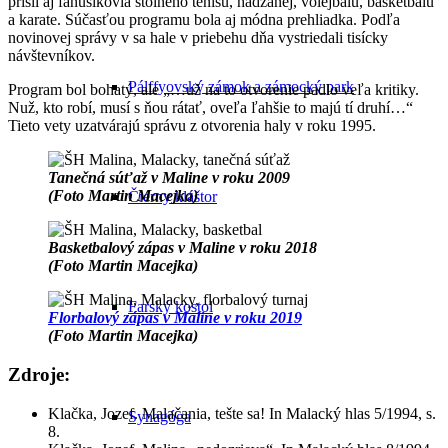
prišli aj fanúšikovia stolného tenisu, hádzanej, volejbalu, basketbalu
a karate. Súčasťou programu bola aj módna prehliadka. Podľa
novinovej správy v sa hale v priebehu dňa vystriedali tisícky
návštevníkov.
Pálffyovský zámok a zámocký park
Program bol bohatý, ale „…už na to otvorenie padlo veľa kritiky.
Nuž, kto robí, musí s ňou rátať, oveľa ľahšie to majú tí druhí…“
Tieto vety uzatvárajú správu z otvorenia haly v roku 1995.
Tanečná súťaž v Maline v roku 2009
(Foto Martin Macejka)
Čierny kláštor
Basketbalový zápas v Maline v roku 2018
(Foto Martin Macejka)
Farský kostol
Florbalový zápas v Maline v roku 2019
(Foto Martin Macejka)
Zdroje:
Klačka, Jozef. Malačania, tešte sa! In Malacký hlas 5/1994, s.
Synagóga
8.