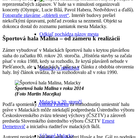
reprezentačných zápasov. V hale sa v minulosti organizovali
koncerty (Olympic, Lucie Bílá, Pavol Habera, Nedvědovci a ďalší).
Fotografie plavárne „obleteli svet“
. Interiér budovy prešiel
niekoľkými úpravami, pohľad zvonku sa nezmenil. Objekt sa
dokonca dostal do zoznamu pamiatok mesta Malacky.
Odkiaľ pochádza názov mesta
Športová hala Malina – od zámeru k realizácii
Zámer vybudovať v Malackách športovú halu s krytou plavárňou
siaha do začiatku 80. rokov 20. storočia. „História stavby sa začala
písať v roku 1988, kedy sa rozhodlo, že krytá plaváreň nebude v
Piešťanoch, ale v Malackách,“ píše sa v článku z obdobia otvorenia
Malacky v minulosti
haly. Iný článok uvádza, že sa rozhodovalo až v roku 1990.
Športová hala Malina v roku 2014
(Foto Martin Macejka)
Malacky v 20. storočí
Podľa spomienky
Antona Pašteku
za rozhodnutím umiestniť halu
práve v Malackách môže niekdajší podpredseda Ústredného výboru
Československého zväzu telesnej výchovy (ČSZTV) a zároveň
predseda Slovenského ústredného výboru ČSZTV
Ernest
Demetrovič
a iniciatíva riaditeľov malackých škôl.
Súčasné Malacky
Autormi projektu boli Ing. arch. Andrej Husár a Ing. Gál zo podniku