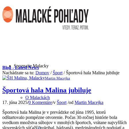
Spoznajte Malacky
Blog - Latest News
Nachádzate sa tu:
Domov
/
Šport
/
Športová hala Malina jubiluje
Martin Macejka
Športová hala Malina jubiluje
O Malackách
17. júna 2025
/
0 Komentáre
/
v
Šport
/
od
Martin Macejka
Športová hala Malina je v prevádzke od júna 1995, ktorú
odštartovalo pompézne otvorenie. Počas 30-ročnej histórie bola
svedkom množstva súbojov v mnohých športoch, vrátane najvyšších
slovenských súťaží (volejbal, hádzaná), medzinárodných podujatí a