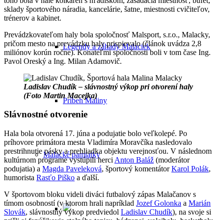
toho bola v hale kolkáreň s hľadiskom, zasadacia miestnosť, bufet,
sklady športového náradia, kancelárie, šatne, miestnosti cvičiteľov,
trénerov a kabinet.
Prevádzkovateľom haly bola spoločnosť Malsport, s.r.o., Malacky,
pričom mesto na prevádzku haly prispievalo (článok uvádza 2,8
Legendy a záhady Malaciek
miliónov korún ročne). Konateľmi spoločnosti boli v tom čase Ing.
Pavol Oreský a Ing. Milan Adamovič.
Ladislav Chudík – slávnostný výkop pri otvorení haly
(Foto Martin Macejka)
Príbeh Maliny
Slávnostné otvorenie
Hala bola otvorená 17. júna a podujatie bolo veľkolepé. Po
príhovore primátora mesta Vladimíra Moravčíka nasledovalo
prestrihnutie pásky a prehliadka objektu verejnosťou. V následnom
Malacké pamiatky
kultúrnom programe vystúpili herci
Anton Baláž
(moderátor
podujatia) a
Magda Paveleková
, športový komentátor
Karol Polák
,
humorista
Rasťo Piško
a ďalší.
V športovom bloku videli diváci futbalový zápas Malačanov s
tímom osobností (v ktorom hrali napríklad
Jozef Golonka
a
Marián
Slovák
, slávnostný výkop predviedol
Ladislav Chudík
), na svoje si