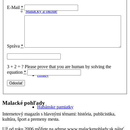
E-Mail
*
Malacky a okolie
Správa
*
3 + 2 = ?
Please prove that you are human by solving the
equation
*
Hrady
Malacké pohľady
Habánske pamiatky
Internetový magazín s hlavnými témami: história, publicistika,
kultúra, šport a premeny mesta.
Už od roku 2006 môžete na adrese www.malackepohlady.sk nájsť