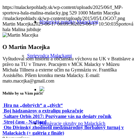
https://malackepohlady.sk/wp-content/uploads/2025/06/f_MP-
sportova-hala-malina-malacky.jpg
529
1000
Martin Macejka
//malackepohlady.sk/wp-content/uploads/2015/05/LOGO7.png
Historické potulky Malackami
Martin Macejka
2025-06-17 06:09:36
2025-06-17 10:50:03
Športová
hala Malina jubiluje
O
Martin Macejka
Sprievodca Malackami
Vyštudoval som históriu a občiansku výchovu na UK v Bratislave a
právo na TU v Trnave. Pracujem v MCK Malacky v Múzeu
Michala Tillnera a externe učím na Gymnáziu sv. Františka
Assiského. Píšem kroniku mesta Malacky. E-mail:
mato.macejka@gmail.com
Mohlo by sa Vám páčiť
Hra na „dobrých“ a „zlých“
Boj hádzanárov o extraligu pokračuje
Saltare Orbis 2017: Pozývame vás na desiaty ročník
Stroj času - Nadjazd
Poznávacie okruhy po Malackách
Oto Divinský zhodnotil medzinárodný florbalový turnaj v
Malackách (+ galéria z finále)