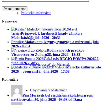
Praktické informácie
Najnovšie
Pavol
Príspevok k farebnosti fasády zámku v
Vrablec
Malackách
23. júla 2026 - 20:31
Potulky Malackami, krypty, synagóga a múzeum
1. júla
2026 - 05:51
Rodina mojich predkov
Vícenovcov zo Zohoru
28. júna 2026 - 18:38
Čaká nás REGIO POMPA 2026
22.
júna 2026 - 18:55
Ako sa dostať do Malaciek
Malacké kultúrne leto
MCK Malacky
2026 – program
18. júna 2026 - 17:58
Komentáre
Ubytovanie v Malackách
Pán Morávek bol riaditeĺom školy,ktorú som
navštevovala...
30. júna 2026 - 03:08 od Dana