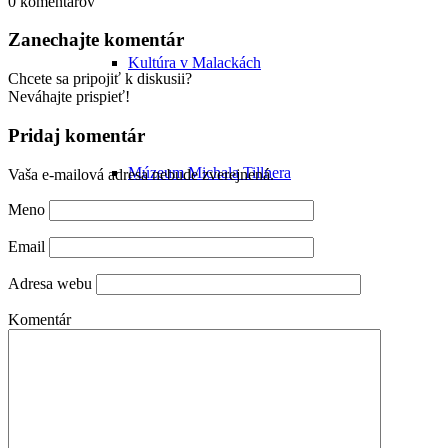
0
komentárov
Zanechajte komentár
Kultúra v Malackách
Chcete sa pripojiť k diskusii?
Neváhajte prispieť!
Pridaj komentár
Múzeum Michala Tillnera
Vaša e-mailová adresa nebude zverejnená.
Meno
Email
Dorozumiete sa v Malackách?
Adresa webu
Komentár
Vianoce v Malackách