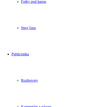
Fotky pod lupou
Stroj času
Publicistika
Rozhovory
Komentáre a názory