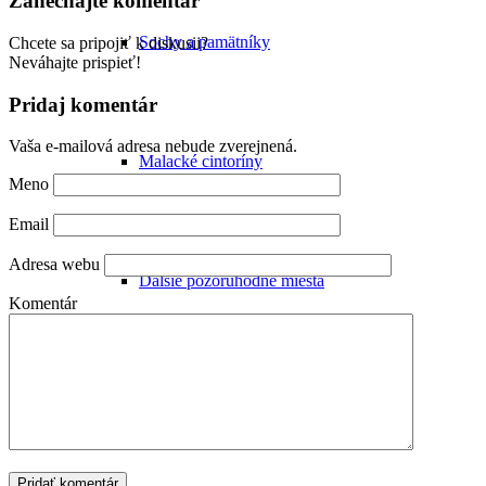
Zanechajte komentár
Sochy a pamätníky
Chcete sa pripojiť k diskusii?
Neváhajte prispieť!
Pridaj komentár
Vaša e-mailová adresa nebude zverejnená.
Malacké cintoríny
Meno
Email
Adresa webu
Ďalšie pozoruhodné miesta
Komentár
Zaniknuté pamiatky