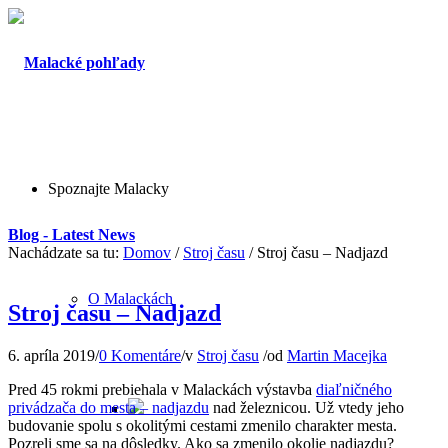
Spoznajte Malacky
Blog - Latest News
Nachádzate sa tu:
Domov
/
Stroj času
/
Stroj času – Nadjazd
O Malackách
Stroj času – Nadjazd
6. apríla 2019
/
0 Komentáre
/
v
Stroj času
/
od
Martin Macejka
Pred 45 rokmi prebiehala v Malackách výstavba
diaľničného
privádzača do mesta – nadjazdu
nad železnicou. Už vtedy jeho
budovanie spolu s okolitými cestami zmenilo charakter mesta.
Pozreli sme sa na dôsledky. Ako sa zmenilo okolie nadjazdu?