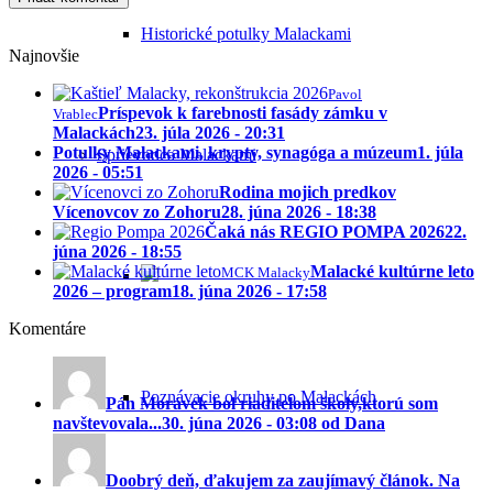
Historické potulky Malackami
Najnovšie
Pavol
Príspevok k farebnosti fasády zámku v
Vrablec
Malackách
23. júla 2026 - 20:31
Potulky Malackami, krypty, synagóga a múzeum
1. júla
Sprievodca Malackami
2026 - 05:51
Rodina mojich predkov
Vícenovcov zo Zohoru
28. júna 2026 - 18:38
Čaká nás REGIO POMPA 2026
22.
júna 2026 - 18:55
Malacké kultúrne leto
MCK Malacky
2026 – program
18. júna 2026 - 17:58
Komentáre
Poznávacie okruhy po Malackách
Pán Morávek bol riaditeĺom školy,ktorú som
navštevovala...
30. júna 2026 - 03:08 od Dana
Doobrý deň, ďakujem za zaujímavý článok. Na