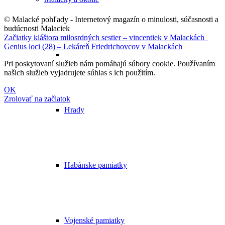
© Malacké pohľady - Internetový magazín o minulosti, súčasnosti a
budúcnosti Malaciek
Začiatky kláštora milosrdných sestier – vincentiek v Malackách
Genius loci (28) – Lekáreň Friedrichovcov v Malackách
Pri poskytovaní služieb nám pomáhajú súbory cookie. Používaním
našich služieb vyjadrujete súhlas s ich použitím.
OK
Zrolovať na začiatok
Hrady
Habánske pamiatky
Vojenské pamiatky