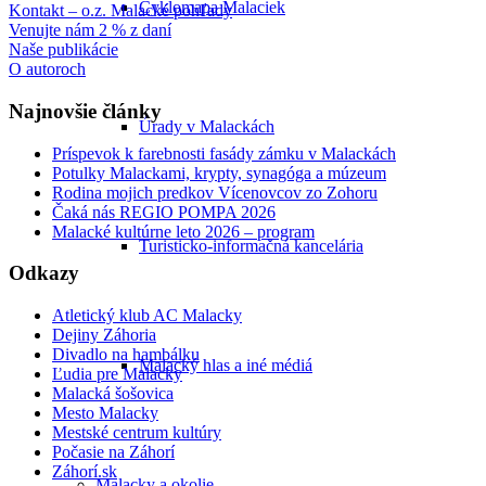
Cyklomapa Malaciek
Kontakt – o.z. Malacké pohľady
Venujte nám 2 % z daní
Naše publikácie
O autoroch
Najnovšie články
Úrady v Malackách
Príspevok k farebnosti fasády zámku v Malackách
Potulky Malackami, krypty, synagóga a múzeum
Rodina mojich predkov Vícenovcov zo Zohoru
Čaká nás REGIO POMPA 2026
Malacké kultúrne leto 2026 – program
Turisticko-informačná kancelária
Odkazy
Atletický klub AC Malacky
Dejiny Záhoria
Divadlo na hambálku
Malacký hlas a iné médiá
Ľudia pre Malacky
Malacká šošovica
Mesto Malacky
Mestské centrum kultúry
Počasie na Záhorí
Záhorí.sk
Malacky a okolie