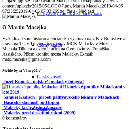
nadjazd.jpg
529
1000
Martin Macejka
//malackepohlady.sk/wp-
content/uploads/2015/05/LOGO7.png
Martin Macejka
2019-04-06
07:33:25
2019-04-06 07:33:26
Stroj času - Nadjazd
Pálffyovský zámok a zámocký park
O
Martin Macejka
Vyštudoval som históriu a občiansku výchovu na UK v Bratislave a
právo na TU v Trnave. Pracujem v MCK Malacky v Múzeu
Čierny kláštor
Michala Tillnera a externe učím na Gymnáziu sv. Františka
Assiského. Píšem kroniku mesta Malacky. E-mail:
mato.macejka@gmail.com
Mohlo by sa Vám páčiť
Farský kostol
Jozef Knotek - najstarší malacký fotograf
Historické potulky Malackami v
lete 2019
Samuel Kadisch - príbeh pálffyovského lekára v Malackách
Hasičská slávnosť pod lupou
Malacký farár Anton Nusszer
Synagóga
Malacky pred desiatimi rokmi (2009)
0
komentárov