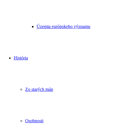
Územia európskeho významu
História
Zo starých máp
Osobnosti