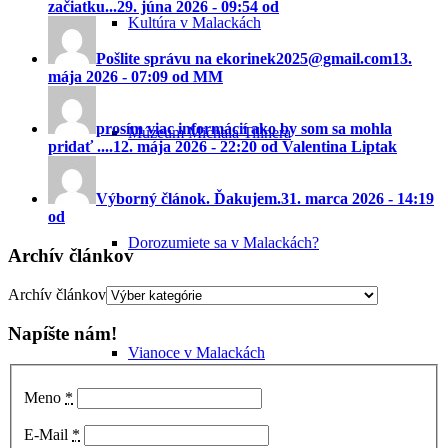
začiatku...
29. júna 2026 - 09:54 od
Kultúra v Malackách
Pošlite správu na ekorinek2025@gmail.com
13.
mája 2026 - 07:09 od MM
prosím viac informácií ako by som sa mohla
Múzeum Michala Tillnera
pridať ....
12. mája 2026 - 22:20 od Valentina Liptak
Výborný článok. Ďakujem.
31. marca 2026 - 14:19
od
Dorozumiete sa v Malackách?
Archív článkov
Archív článkov
Napíšte nám!
Vianoce v Malackách
Meno
*
E-Mail
*