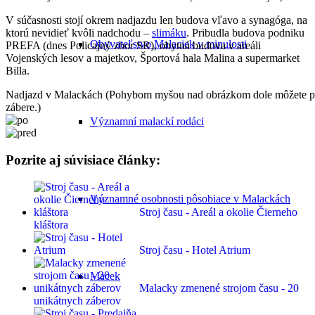
V súčasnosti stojí okrem nadjazdu len budova vľavo a synagóga, na
ktorú nevidieť kvôli nadchodu –
slimáku
. Pribudla budova podniku
Obyvateľstvo Malaciek v minulosti
PREFA (dnes Policajný zbor SR), obytná budova v areáli
Vojenských lesov a majetkov, Športová hala Malina a supermarket
Billa.
Nadjazd v Malackách (Pohybom myšou nad obrázkom dole môžete por
zábere.)
Významní malackí rodáci
Pozrite aj súvisiace články:
Významné osobnosti pôsobiace v Malackách
Stroj času - Areál a okolie Čierneho
kláštora
Stroj času - Hotel Atrium
Macek
Malacky zmenené strojom času - 20
unikátnych záberov