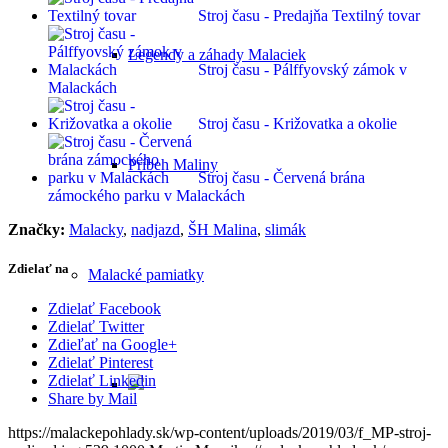
Stroj času - Predajňa Textilný tovar
Legendy a záhady Malaciek
Stroj času - Pálffyovský zámok v
Malackách
Stroj času - Križovatka a okolie
Príbeh Maliny
Stroj času - Červená brána
zámockého parku v Malackách
Značky:
Malacky
,
nadjazd
,
ŠH Malina
,
slimák
Zdielať na
Malacké pamiatky
Zdielať Facebook
Zdielať Twitter
Zdieľať na Google+
Zdielať Pinterest
Zdielať Linkedin
Share by Mail
https://malackepohlady.sk/wp-content/uploads/2019/03/f_MP-stroj-