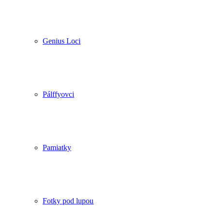
Genius Loci
Pálffyovci
Pamiatky
Fotky pod lupou