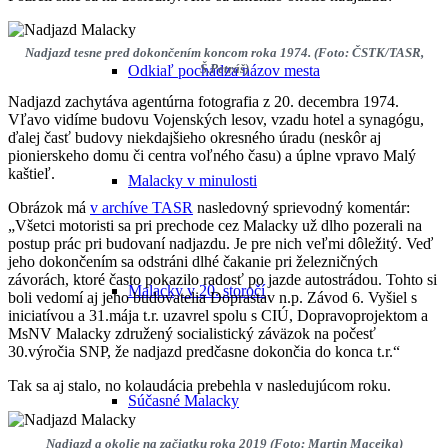
Nadjazd tesne pred dokončením koncom roka 1974. (Foto: ČSTK/TASR,
Š.Petráš)
Odkiaľ pochádza názov mesta
Nadjazd zachytáva agentúrna fotografia z 20. decembra 1974.
Vľavo vidíme budovu Vojenských lesov, vzadu hotel a synagógu,
ďalej časť budovy niekdajšieho okresného úradu (neskôr aj
pionierskeho domu či centra voľného času) a úplne vpravo Malý
kaštieľ.
Malacky v minulosti
Obrázok má
v archíve TASR
nasledovný sprievodný komentár:
„Všetci motoristi sa pri prechode cez Malacky už dlho pozerali na
postup prác pri budovaní nadjazdu. Je pre nich veľmi dôležitý. Veď
jeho dokončením sa odstráni dlhé čakanie pri železničných
závorách, ktoré často pokazilo radosť po jazde autostrádou. Tohto si
Malacky v 20. storočí
boli vedomí aj jeho budovatelia Doprastav n.p. Závod 6. Vyšiel s
iniciatívou a 31.mája t.r. uzavrel spolu s CIÚ, Dopravoprojektom a
MsNV Malacky združený socialistický záväzok na počesť
30.výročia SNP, že nadjazd predčasne dokončia do konca t.r.“
Tak sa aj stalo, no kolaudácia prebehla v nasledujúcom roku.
Súčasné Malacky
Nadjazd a okolie na začiatku roka 2019 (Foto: Martin Macejka)