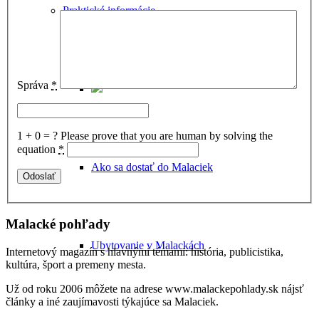
Praktické informácie
Správa
*
1 + 0 = ?
Please prove that you are human by solving the
equation
*
Ako sa dostať do Malaciek
Malacké pohľady
Ubytovanie v Malackách
Internetový magazín s hlavnými témami: história, publicistika,
kultúra, šport a premeny mesta.
Už od roku 2006 môžete na adrese www.malackepohlady.sk nájsť
články a iné zaujímavosti týkajúce sa Malaciek.