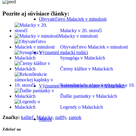
Pozrite aj súvisiace články:
Obyvateľstvo Malaciek v minulosti
Malacky v 20. storočí
Malacky v minulosti
Obyvateľstvo Malaciek v minulosti
Významní malackí rodáci
Synagóga v Malackách
Čierny kláštor v Malackách
Rekonštrukcie zámockej kaplnky v 19. 
Významné osobnosti pôsobiace v Malackách
Ďalšie pamiatky v Malackách
Legendy o Malackách
Značky:
kaštieľ
,
Malacky
,
palffy
,
zamok
Macek
Zdielať na