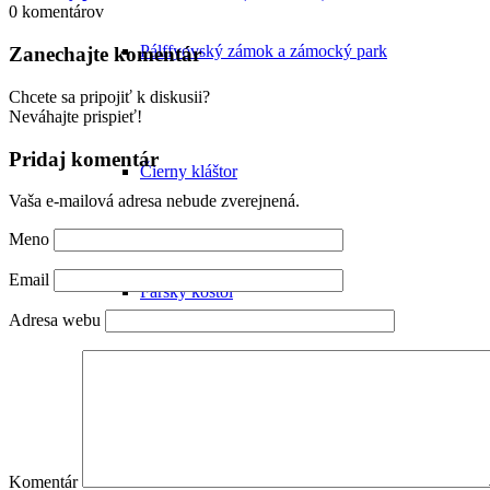
0
komentárov
Pálffyovský zámok a zámocký park
Zanechajte komentár
Chcete sa pripojiť k diskusii?
Neváhajte prispieť!
Pridaj komentár
Čierny kláštor
Vaša e-mailová adresa nebude zverejnená.
Meno
Email
Farský kostol
Adresa webu
Synagóga
Komentár