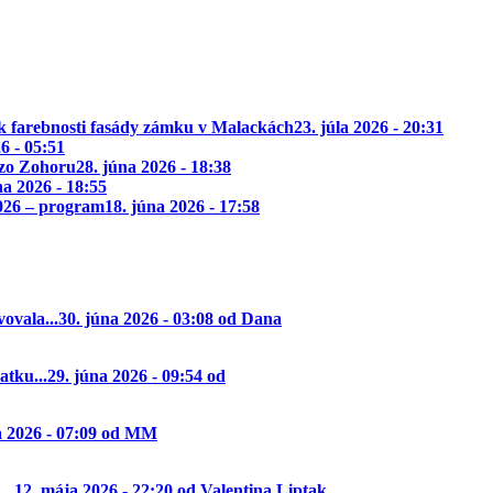
k farebnosti fasády zámku v Malackách
23. júla 2026 - 20:31
26 - 05:51
 zo Zohoru
28. júna 2026 - 18:38
na 2026 - 18:55
2026 – program
18. júna 2026 - 17:58
ovala...
30. júna 2026 - 03:08 od Dana
tku...
29. júna 2026 - 09:54 od
a 2026 - 07:09 od MM
..
12. mája 2026 - 22:20 od Valentina Liptak