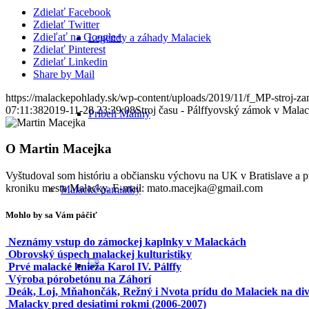
Zdielať Facebook
Zdielať Twitter
Zdieľať na Google+
Legendy a záhady Malaciek
Zdielať Pinterest
Zdielať Linkedin
Share by Mail
https://malackepohlady.sk/wp-content/uploads/2019/11/f_MP-stroj-z
07:11:38
2019-11-28 23:39:08
Stroj času - Pálffyovský zámok v Mala
Príbeh Maliny
O
Martin Macejka
Vyštudoval som históriu a občiansku výchovu na UK v Bratislave a
kroniku mesta Malacky. E-mail: mato.macejka@gmail.com
Malacké pamiatky
Mohlo by sa Vám páčiť
Neznámy vstup do zámockej kaplnky v Malackách
Obrovský úspech malackej kulturistiky
Prvé malacké knieža Karol IV. Pálffy
Výroba pórobetónu na Záhorí
Deák, Loj, Mňahončák, Režný i Nvota prídu do Malaciek na diva
Malacky pred desiatimi rokmi (2006-2007)