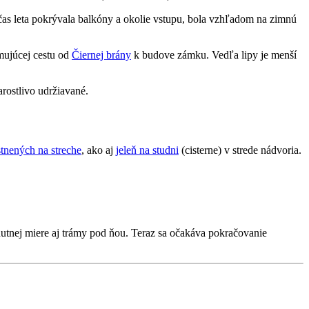
očas leta pokrývala balkóny a okolie vstupu, bola vzhľadom na zimnú
emujúcej cestu od
Čiernej brány
k budove zámku. Vedľa lipy je menší
arostlivo udržiavané.
tnených na streche
, ako aj
jeleň na studni
(cisterne) v strede nádvoria.
nutnej miere aj trámy pod ňou. Teraz sa očakáva pokračovanie