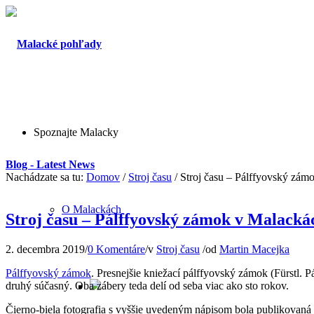
Spoznajte Malacky
Blog - Latest News
Nachádzate sa tu:
Domov
/
Stroj času
/
Stroj času – Pálffyovský zám
O Malackách
Stroj času – Pálffyovský zámok v Malacká
2. decembra 2019
/
0 Komentáre
/
v
Stroj času
/
od
Martin Macejka
Pálffyovský zámok
. Presnejšie kniežací pálffyovský zámok (Fürstl. P
druhý súčasný. Oba zábery teda delí od seba viac ako sto rokov.
Čierno-biela fotografia s vyššie uvedeným nápisom bola publikovaná ak