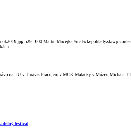
amok2019.jpg
529
1000
Martin Macejka
//malackepohlady.sk/wp-cont
ckách
 právo na TU v Trnave. Pracujem v MCK Malacky v Múzeu Michala Tilln
delný festival