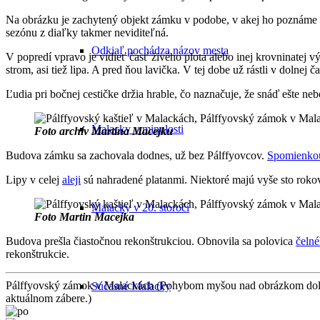
Na obrázku je zachytený objekt zámku v podobe, v akej ho poznáme
sezónu z diaľky takmer neviditeľná.
Odkiaľ pochádza názov mesta
V popredí vpravo je vidieť časť živého plota alebo inej krovninatej v
strom, asi tiež lipa. A pred ňou lavička. V tej dobe už rástli v dolnej ča
Ľudia pri bočnej cestičke držia hrable, čo naznačuje, že snáď ešte nebo
Malacky v minulosti
Foto archív Martina Macejku
Budova zámku sa zachovala dodnes, už bez Pálffyovcov.
Spomienkou
Lipy v celej
aleji
sú nahradené platanmi. Niektoré majú vyše sto rokov
Malacky v 20. storočí
Foto Martin Macejka
Budova prešla čiastočnou rekonštrukciou. Obnovila sa polovica
čelné
rekonštrukcie.
Pálffyovský zámok v Malackách (Pohybom myšou nad obrázkom dole 
Súčasné Malacky
aktuálnom zábere.)