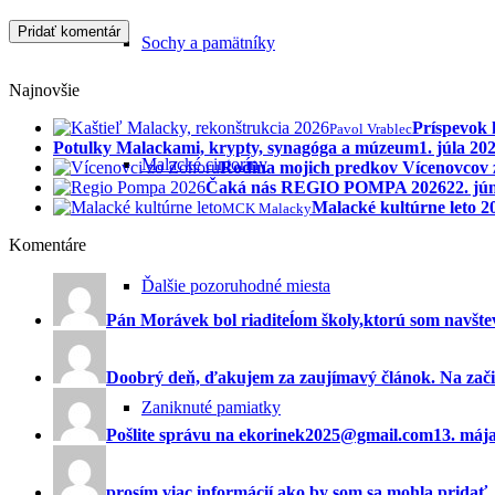
Sochy a pamätníky
Najnovšie
Príspevok 
Pavol Vrablec
Potulky Malackami, krypty, synagóga a múzeum
1. júla 20
Malacké cintoríny
Rodina mojich predkov Vícenovcov
Čaká nás REGIO POMPA 2026
22. jú
Malacké kultúrne leto 
MCK Malacky
Komentáre
Ďalšie pozoruhodné miesta
Pán Morávek bol riaditeĺom školy,ktorú som navštev
Doobrý deň, ďakujem za zaujímavý článok. Na začia
Zaniknuté pamiatky
Pošlite správu na ekorinek2025@gmail.com
13. máj
prosím viac informácií ako by som sa mohla pridať ..