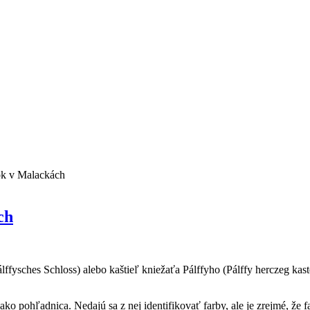
ok v Malackách
ch
álffysches Schloss) alebo kaštieľ kniežaťa Pálffyho (Pálffy herczeg kas
o pohľadnica. Nedajú sa z nej identifikovať farby, ale je zrejmé, že f