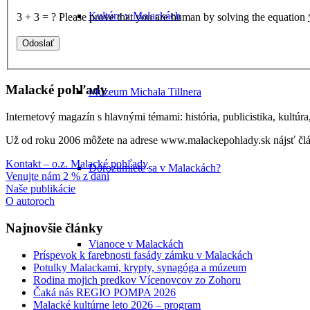
Kultúra v Malackách
3 + 3 = ?
Please prove that you are human by solving the equation
Malacké pohľady
Múzeum Michala Tillnera
Internetový magazín s hlavnými témami: história, publicistika, kultúr
Už od roku 2006 môžete na adrese www.malackepohlady.sk nájsť člán
Kontakt – o.z. Malacké pohľady
Dorozumiete sa v Malackách?
Venujte nám 2 % z daní
Naše publikácie
O autoroch
Najnovšie články
Vianoce v Malackách
Príspevok k farebnosti fasády zámku v Malackách
Potulky Malackami, krypty, synagóga a múzeum
Rodina mojich predkov Vícenovcov zo Zohoru
Čaká nás REGIO POMPA 2026
Malacké kultúrne leto 2026 – program