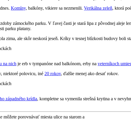
 dnes.
Komíny
, balkóny, vikiere sa nezmenili.
Verikálna zeleň
, ktorá p
ýzdoby zámockého parku. V ľavej časti je stará lipa z pôvodnej aleje l
sti parku platany.
la zima, ale skôr neskorá jeseň. Kríky v tesnej blízkosti budovy boli st
 na nich
je erb v tympanóne nad balkónom, erby na
veterníkoch umies
, niektoré polovicu, iné
20 rokov
, ďalšie menej ako desať rokov.
ho západného krídla
, kompletne sa vymenila strešná krytina a v nevyh
môžete porovnávať miesta ulice na starom a