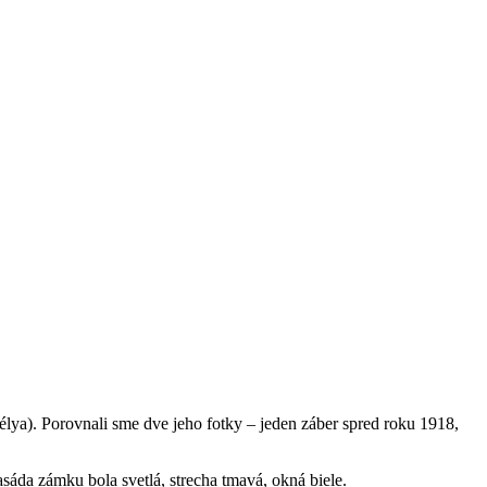
télya). Porovnali sme dve jeho fotky – jeden záber spred roku 1918,
asáda zámku bola svetlá, strecha tmavá, okná biele.