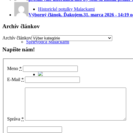
Historické potulky Malackami
Výborný článok. Ďakujem.
31. marca 2026 - 14:19 
Archív článkov
Archív článkov
Sprievodca Malackami
Napíšte nám!
Meno
*
E-Mail
*
Poznávacie okruhy po Malackách
Správa
*