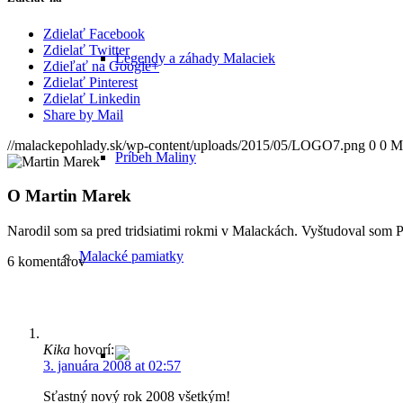
Zdielať Facebook
Zdielať Twitter
Legendy a záhady Malaciek
Zdieľať na Google+
Zdielať Pinterest
Zdielať Linkedin
Share by Mail
//malackepohlady.sk/wp-content/uploads/2015/05/LOGO7.png
0
0
M
Príbeh Maliny
O
Martin Marek
Narodil som sa pred tridsiatimi rokmi v Malackách. Vyštudoval som 
Malacké pamiatky
6
komentárov
Kika
hovorí:
3. januára 2008 at 02:57
Sťastný nový rok 2008 všetkým!