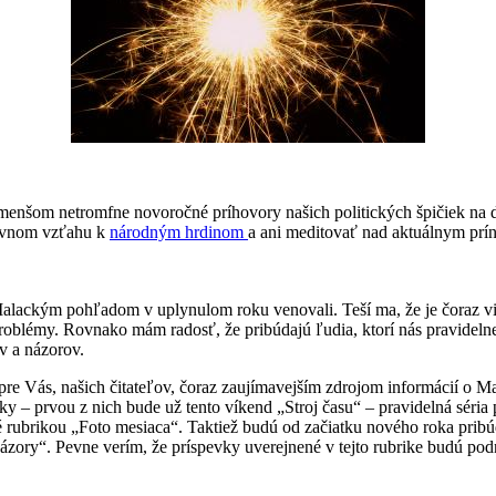
menšom netromfne novoročné príhovory našich politických špičiek na d
tívnom vzťahu k
národným hrdinom
a ani meditovať nad aktuálnym prí
ackým pohľadom v uplynulom roku venovali. Teší ma, že je čoraz viac
problémy. Rovnako mám radosť, že pribúdajú ľudia, ktorí nás pravidelne
v a názorov.
re Vás, našich čitateľov, čoraz zaujímavejším zdrojom informácií o Ma
y – prvou z nich bude už tento víkend „Stroj času“ – pravidelná séria
 rubrikou „Foto mesiaca“. Taktiež budú od začiatku nového roka pribúd
Názory“. Pevne verím, že príspevky uverejnené v tejto rubrike budú p