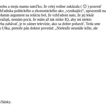
osobu a moju mamu natoľko, že celej rodine zakázala ( 🙂 ) pozerať
 z hľadiska politického a ekonomického ako „vynikajúci“, upozornili na
 Mamin argument na reláciu bol, že vzhľadom nato, že jej lekár
uražajú, nemám pocit, že mám až tak nízke IQ, aby mi niekto
eba zabávať, je to zámer televízie, ako sa dobre pobaviť. Teda sme
 Uška, pretože pán doktor povedal: „Nielenže neustále ležte, ale
 články.