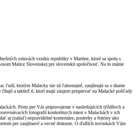
nešných oslavách vzniku republiky v Martine, ktoré sa spolu s
nosom Matice Slovenskej pre slovenskú spoločnosť. Na to máme
 ľudí, ktorým Malacky nie sú ľahostajné, zaujímajú sa o dianie
 čítajú a taktiež tí, ktorí majú záujem prispievať na Malacké pohľady
lackách. Preto pre Vás pripravujeme v nasledujúcich týždňoch a
 porovnávacích fotografií konkrétnych miest v Malackách v ich
ať aj (zatiaľ) nepravidelné komentáre, postrehy a fejtóny ako
odnetom pre zaujímavé a vecné diskusie. O ďalších novinkách Vám