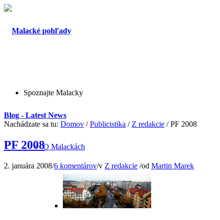
Spoznajte Malacky
Blog - Latest News
Nachádzate sa tu:
Domov
/
Publicistika
/
Z redakcie
/
PF 2008
PF 2008
O Malackách
2. januára 2008
/
6 komentárov
/
v
Z redakcie
/
od
Martin Marek