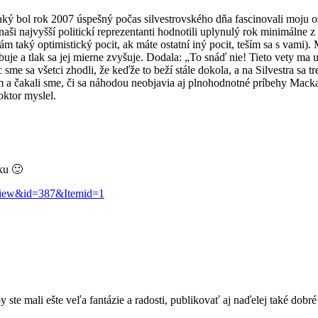
 aký bol rok 2007 úspešný počas silvestrovského dňa fascinovali moju 
e naši najvyšší politickí reprezentanti hodnotili uplynulý rok minimálne
 taký optimistický pocit, ak máte ostatní iný pocit, teším sa s vami).
je a tlak sa jej mierne zvyšuje. Dodala: „To snáď nie! Tieto vety ma 
e sa všetci zhodli, že keďže to beží stále dokola, a na Silvestra sa tr
am a čakali sme, či sa náhodou neobjavia aj plnohodnotné príbehy Macka
oktor myslel.
ku 🙂
=view&id=387&Itemid=1
ste mali ešte veľa fantázie a radosti, publikovať aj naďelej také dobré