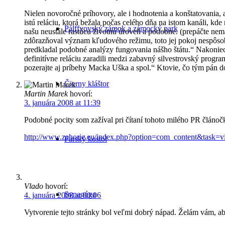
Nielen novoročné príhovory, ale i hodnotenia a konštatovania,
istú reláciu, ktorá bežala počas celého dňa na istom kanáli, kd
Pálffyovský zámok a zámocký park
našu neustále rastúcu životnú úroveň a podobne. (prepáčte nemám
zdôrazňoval význam kľudového režimu, toto jej pokoj nespôsobu
predkladal podobné analýzy fungovania nášho štátu.“ Nakoniec sm
definitívne reláciu zaradili medzi zabavný silvestrovský progr
pozerajte aj príbehy Macka Uška a spol.“ Ktovie, čo tým pán d
Čierny kláštor
Martin Marek
hovorí:
3. januára 2008 at 11:39
Podobné pocity som zažíval pri čítaní tohoto milého PR článoč
http://www.zahorie.eu/index.php?option=com_content&task
Farský kostol
Vlado
hovorí:
Synagóga
4. januára 2008 at 00:06
Vytvorenie tejto stránky bol veľmi dobrý nápad. Želám vám, aby 