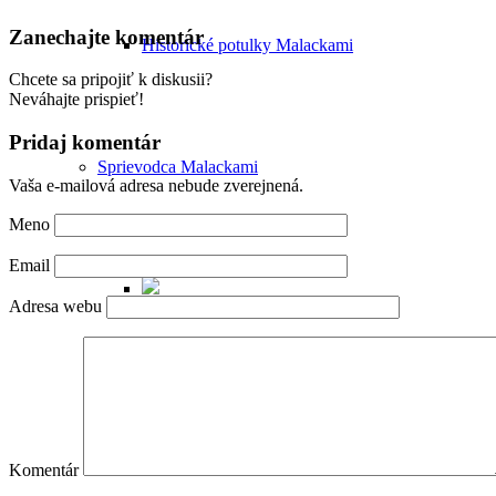
Zanechajte komentár
Historické potulky Malackami
Chcete sa pripojiť k diskusii?
Neváhajte prispieť!
Pridaj komentár
Sprievodca Malackami
Vaša e-mailová adresa nebude zverejnená.
Meno
Email
Adresa webu
Poznávacie okruhy po Malackách
Komentár