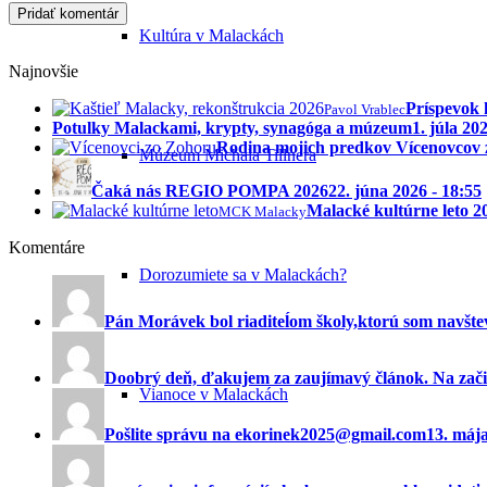
Kultúra v Malackách
Najnovšie
Príspevok 
Pavol Vrablec
Potulky Malackami, krypty, synagóga a múzeum
1. júla 20
Rodina mojich predkov Vícenovcov
Múzeum Michala Tillnera
Čaká nás REGIO POMPA 2026
22. júna 2026 - 18:55
Malacké kultúrne leto 
MCK Malacky
Komentáre
Dorozumiete sa v Malackách?
Pán Morávek bol riaditeĺom školy,ktorú som navštev
Doobrý deň, ďakujem za zaujímavý článok. Na začia
Vianoce v Malackách
Pošlite správu na ekorinek2025@gmail.com
13. máj