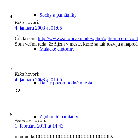
Sochy a pamätníky
Kika
hovorí:
4. januára 2008 at 01:05
Čítala som:
http://www.zahorie.eu/index.php?option=com_co
Som veľmi rada, že žijem v meste, ktoré sa tak rozvíja a napred
Malacké cintoríny
Kika
hovorí:
4. januára 2008 at 01:05
Ďalšie pozoruhodné miesta
🙂
Zaniknuté pamiatky
Anonym
hovorí:
1. februára 2011 at 14:43
nuuuuuda!!!!!!!!!!!!!!!!!!!!!!!!!!!!!!!!!!!!!!!!!!!!!!!!D: