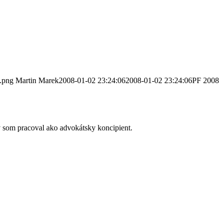
.png
Martin Marek
2008-01-02 23:24:06
2008-01-02 23:24:06
PF 2008
v som pracoval ako advokátsky koncipient.