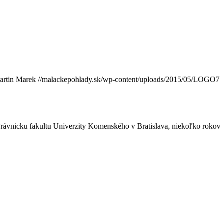
artin Marek
//malackepohlady.sk/wp-content/uploads/2015/05/LOGO7
Právnicku fakultu Univerzity Komenského v Bratislava, niekoľko roko