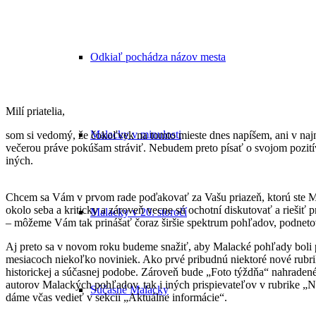
Odkiaľ pochádza názov mesta
Milí priatelia,
Malacky v minulosti
som si vedomý, že čokoľvek na tomto mieste dnes napíšem, ani v naj
večerou práve pokúšam stráviť. Nebudem preto písať o svojom pozi
iných.
Chcem sa Vám v prvom rade poďakovať za Vašu priazeň, ktorú ste Mal
okolo seba a kriticky a zároveň vecne sú ochotní diskutovať a riešiť 
Malacky v 20. storočí
– môžeme Vám tak prinášať čoraz širšie spektrum pohľadov, podneto
Aj preto sa v novom roku budeme snažiť, aby Malacké pohľady boli p
mesiacoch niekoľko noviniek. Ako prvé pribudnú niektoré nové rubrik
historickej a súčasnej podobe. Zároveň bude „Foto týždňa“ nahradené
autorov Malackých pohľadov, tak i iných prispievateľov v rubrike „
Súčasné Malacky
dáme včas vedieť v sekcii „Aktuálne informácie“.