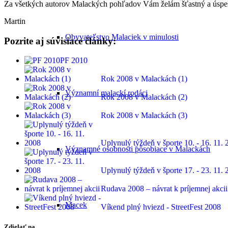
Za všetkých autorov Malackých pohľadov Vám želám šťastný a úspešn
Martin
Obyvateľstvo Malaciek v minulosti
Pozrite aj súvisiace články:
PF 2010
Rok 2008 v Malackách (1)
Významní malackí rodáci
Rok 2008 v Malackách (2)
Rok 2008 v Malackách (3)
Uplynulý týždeň v športe 10. - 16. 11.
Významné osobnosti pôsobiace v Malackách
Uplynulý týždeň v športe 17. - 23. 11.
Rudava 2008 – návrat k príjemnej akcii
Macek
Víkend plný hviezd - StreetFest 2008
Zdielať na