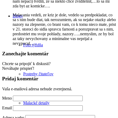
nam nepaci) tvrdili, ze sa niekto chce zviditelnit,…to sa mi
zda byt az komicke….
Malacania vedeli, ze kriz je dole, vedelo sa predpokladat, co
Blogy
sa s nim bude diat, tak nerozumiem, ak su nejake otazky alebo
nazory na zlepsenie, co brani vam, co k tomu nieco mate, prist
v 21. storoci do sidla spravcu farnosti a porozpravat sa s nim,
predostriet mu svoje pohlady, nazory…..nemyslim, ze by bol
az taky nevychovany a minimalne vas neprijal a
nevypocul…..
Foto týždňa
Zanechajte komentár
Chcete sa pripojiť k diskusii?
Neváhajte prispieť!
Postrehy čitateľov
Pridaj komentár
Vaša e-mailová adresa nebude zverejnená.
Meno
Malacké detaily
Email
Adresa webu