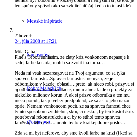
nemusí byť odborník v každej oblasti a nemyslím si ,že toto je
ten správny spôsob ako sa zviditeľniť (aj keď o to tu asi ide).
Mestské inšpirácie
T
hovorí:
24. júla 2008 at 17:21
Mila Gaba!
Samospráva
Plne s Tebou suhlasim, ze zlaty kriz vonkoncom nepasuje k
sedej farbe kostola, mohla sa zvolit ina farba…
Neda mi vsak nezareagovat na Tvoj argument, co sa tyka
spravcu farnosti…Spravca farnosti si nemysli, ze je
odbornikom v kazdej oblasti….preto, ak nieco robi, prizyva si
Rok v Malackách
aj odbornikov na konzultacie, minimalne ak ide o projekty za
niekolko milionov korun. A ak si prizve odbornika a ten mu
nieco poradi, tak je velky predpoklad, ze sa asi o jeho nazor
oprie. Nemam vonkoncom pocit, ze sa spravca farnosti chce
tymto sposobom zviditelnit, skor, ci neskor, by ten kostol /kriz
potreboval rekonstrukciu a ci by to stihol tento spravca
(Foto)report
farnosti, alebo iny…..urcite by to v kratkej dobre prislo…
Zda sa mi byt neferove, aby sme kvoli farbe na krizi (i ked sa