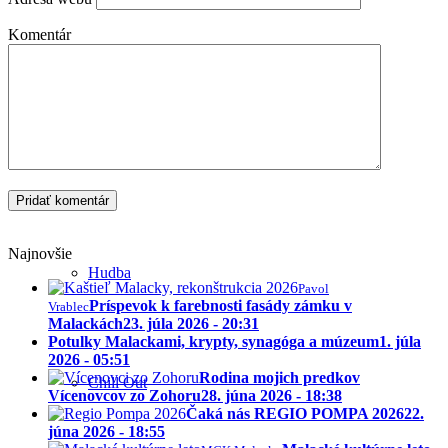
Komentár
Kultúra
Divadlo
Najnovšie
Hudba
Pavol
Príspevok k farebnosti fasády zámku v
Vrablec
Malackách
23. júla 2026 - 20:31
Potulky Malackami, krypty, synagóga a múzeum
1. júla
2026 - 05:51
Rodina mojich predkov
Chill Out
Vícenovcov zo Zohoru
28. júna 2026 - 18:38
Čaká nás REGIO POMPA 2026
22.
júna 2026 - 18:55