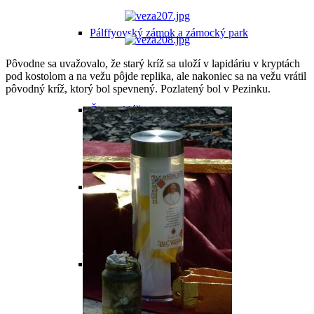
Pálffyovský zámok a zámocký park
Pôvodne sa uvažovalo, že starý kríž sa uloží v lapidáriu v kryptách
pod kostolom a na vežu pôjde replika, ale nakoniec sa na vežu vrátil
pôvodný kríž, ktorý bol spevnený. Pozlatený bol v Pezinku.
Čierny kláštor
Farský kostol
Synagóga