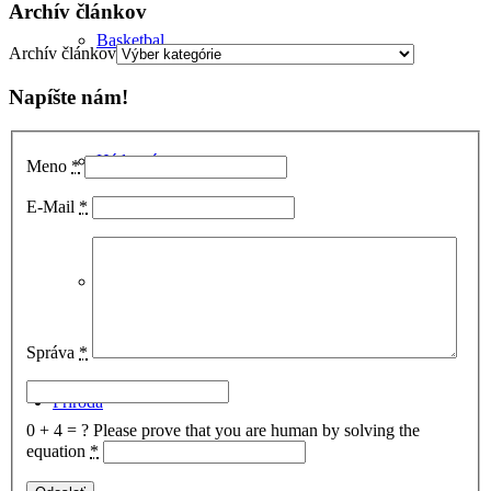
Archív článkov
Basketbal
Archív článkov
Napíšte nám!
Hádzaná
Meno
*
E-Mail
*
Volejbal
Správa
*
Príroda
0 + 4 = ?
Please prove that you are human by solving the
equation
*