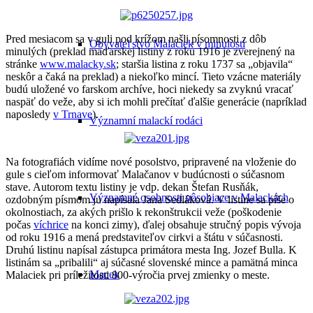
Pred mesiacom sa v guli pod krížom našli písomnosti z dôb
Obyvateľstvo Malaciek v minulosti
minulých (preklad maďarskej listiny z roku 1916 je zverejnený na
stránke
www.malacky.sk
; staršia listina z roku 1737 sa „objavila“
neskôr a čaká na preklad) a niekoľko mincí. Tieto vzácne materiály
budú uložené vo farskom archíve, hoci niekedy sa zvyknú vracať
naspäť do veže, aby si ich mohli prečítať ďalšie generácie (napríklad
naposledy
v Trnave
).
Významní malackí rodáci
Na fotografiách vidíme nové posolstvo, pripravené na vloženie do
gule s cieľom informovať Malačanov v budúcnosti o súčasnom
stave. Autorom textu listiny je vdp. dekan Štefan Rusňák,
Významné osobnosti pôsobiace v Malackách
ozdobným písmom ju napísala Jana Sedláková. V listine sa píše o
okolnostiach, za akých prišlo k rekonštrukcii veže (poškodenie
počas
víchrice
na konci zimy), ďalej obsahuje stručný popis vývoja
od roku 1916 a mená predstaviteľov cirkvi a štátu v súčasnosti.
Druhú listinu napísal zástupca primátora mesta Ing. Jozef Bulla. K
listinám sa „pribalili“ aj súčasné slovenské mince a pamätná minca
Macek
Malaciek pri príležitosti 800-výročia prvej zmienky o meste.