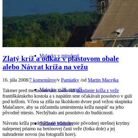
Odkiaľ pochádza názov mesta
Malacky v minulosti
Zlatý kríž a odkaz v plastovom obale
alebo Návrat kríža na vežu
16. júla 2008
/
7 komentárov
/
v
Pamiatky
/
od
Martin Macejka
Malacky v 20. storočí
Takmer pred mesiacom sme sledovali
skladanie kríža z veže
františkánskeho kostola a s napätím sme očakávali posolstvo v guli
pod krížom. Včera sa zišla na školskom dvore pod vežou skupinka
Malačanov, aby sa zúčastnila umiestnenia kríža naspäť na jeho
pôvodné miesto. Nechýbalo ani posolstvo do budúcnosti.
Návratu kríža predchádzalo odstránenie pôvodnej strešnej krytiny
Súčasné Malacky
nalepenej priamo na betónovej časti veže (fotka dole) a jej
nahradenie novou (na fotografii hore).