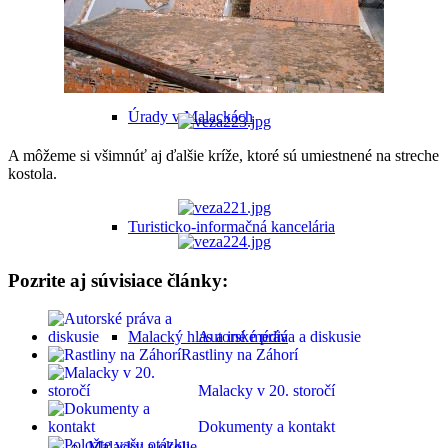
Cyklomapa Malaciek
Úrady v Malackách
A môžeme si všimnúť aj ďalšie kríže, ktoré sú umiestnené na streche
kostola.
Turisticko-informačná kancelária
Pozrite aj súvisiace články:
Malacký hlas a iné médiá
Autorské práva a diskusie
Rastliny na Záhorí
Malacky v 20. storočí
Dokumenty a kontakt
Malacky a okolie