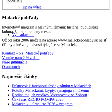
Tip na výlet
Malacké pohľady
Internetový magazín s hlavnými témami: história, publicistika,
kultúra, šport a premeny mesta.
Vyhľadávanie
Už od roku 2006 môžete na adrese www.malackepohlady.sk nájsť
články a iné zaujímavosti týkajúce sa Malaciek.
Kontakt – o.z. Malacké pohľady
Venujte nám 2 % z daní
Naše publikácie
Menu
O autoroch
Najnovšie články
Príspevok k farebnosti fasády zámku v Malackách
Potulky Malackami, krypty, synagóga a múzeum
Rodina mojich predkov Vícenovcov zo Zohoru
Čaká nás REGIO POMPA 2026
Malacké kultúrne leto 2026 – program