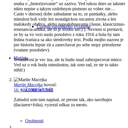
snaha o „historizovanie“ uz zaziva. Ved rukou dnes uz takmer
nikto nepise a takym ozdobnym pismom uz vobec nie…
Casto v dnesnej dobe zabudame na to, ze pamiatky, alebo
minulost boli vzdy len nostalgickou sucastou zivota a len
malokedy obdivu, alebo napodobnovania (Jasne, klasicizmus-
Územia európskeho významu
renesancia-antika, ale to je trosku ine:) ). Neviem si prestavit,
ze by sa vo vezi naslo posolstvo z roku 1916 a bola by tam
listina tvariaca sa ako stredoveky text. Podla mojho nazoru je
pre historiu lepsie zit a zanechavat po sebe stopy prirodzene
(vratane posolstiev).
História
Trvanlivost je vec ina, ale tu budu snad zabezpecovat mince.
Ved uz o rok budu minulostou, tak som rad, ze ste to takto
stihli:)
Martin Macejka
hovorí:
Zo starých máp
16. júla 2008 at 15:15
Zabudol som tam napisat, ze presne tak, ako navrhujes
(tlaciaren+folia), vyzeral odkaz za mesto.
Osobnosti