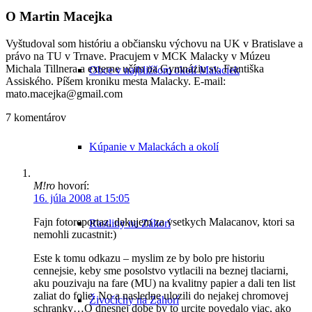
O
Martin Macejka
Vyštudoval som históriu a občiansku výchovu na UK v Bratislave a
právo na TU v Trnave. Pracujem v MCK Malacky v Múzeu
Michala Tillnera a externe učím na Gymnáziu sv. Františka
Obce v najbližšom okolí Malaciek
Assiského. Píšem kroniku mesta Malacky. E-mail:
mato.macejka@gmail.com
7
komentárov
Kúpanie v Malackách a okolí
M!ro
hovorí:
16. júla 2008 at 15:05
Fajn fotoreportaz, dakujem za vsetkych Malacanov, ktori sa
Rastliny na Záhorí
nemohli zucastnit:)
Este k tomu odkazu – myslim ze by bolo pre historiu
cennejsie, keby sme posolstvo vytlacili na beznej tlaciarni,
aku pouzivaju na fare (MU) na kvalitny papier a dali ten list
zaliat do folie. No a nasledne ulozili do nejakej chromovej
Živočíchy na Záhorí
schranky…O dnesnej dobe by to urcite povedalo viac, ako