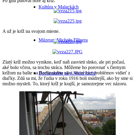
Po guli putoval hore aj kríž.
Kultúra v Malackách
A už je kríž na svojom mieste.
Múzeum Michala Tillnera
Zlatý kríž možno vynikne, keď naň zasvieti slnko, ale pri počasí,
aké bolo včera, sa trochu stráca. Môžeme ho porovnať s čiernym
krížom na bašte na Radlinského ulici, ktorý bez problémov vidieť z
Dorozumiete sa v Malackách?
diaľky. Zdá sa mi, že ľudia v roku 1916 boli múdrejší, ako by sme si
možno mysleli. To, ktorý kríž je krajší, je samozrejme vec názoru.
Vianoce v Malackách