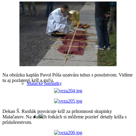
Legendy a záhady Malaciek
Príbeh Maliny
Na obrázku kaplán Pavol Póša uzatvára tubus s posolstvom. Vidíme
tu aj pozlatený kríž a guľu.
Malacké pamiatky
Dekan Š. Rusňák posväcuje kríž za prítomnosti skupinky
Malačanov. Na ďalších fotkách si môžeme pozrieť detaily kríža s
príslušenstvom.