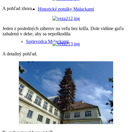
A pohľad zhora.
Historické potulky Malackami
Jeden z posledných záberov na vežu bez kríža. Dole vidíme guľu
zabalenú v deke, aby sa nepoškodila.
Sprievodca Malackami
A detailný pohľad.
Poznávacie okruhy po Malackách