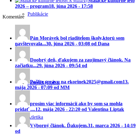
Malacké kultúrne leto
MCK Malacky
2026 – program
18. júna 2026 - 17:58
Publikácie
Komentáre
Pán Morávek bol riaditeĺom školy,ktorú som
navštevovala...
30. júna 2026 - 03:08 od Dana
Šport
Doobrý deň, ďakujem za zaujímavý článok. Na
začiatku...
29. júna 2026 - 09:54 od
Pošlite správu na ekorinek2025@gmail.com
13.
Americký futbal
mája 2026 - 07:09 od MM
prosím viac informácií ako by som sa mohla
pridať ....
12. mája 2026 - 22:20 od Valentina Liptak
Atletika
Výborný článok. Ďakujem.
31. marca 2026 - 14:19
od