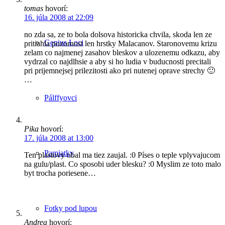
tomas
hovorí:
16. júla 2008 at 22:09
no zda sa, ze to bola dolsova historicka chvila, skoda len ze
Genius Loci
pritiahla pozornost len hrstky Malacanov. Staronovemu krizu
zelam co najmenej zasahov bleskov a ulozenemu odkazu, aby
vydrzal co najdlhsie a aby si ho ludia v buducnosti precitali
pri prijemnejsej prilezitosti ako pri nutenej oprave strechy 🙂
…
Pálffyovci
Pika
hovorí:
17. júla 2008 at 13:00
Pamiatky
Ten plastovy obal ma tiez zaujal. :0 Píses o teple vplyvajucom
na gulu/plast. Co sposobi uder blesku? :0 Myslim ze toto malo
byt trocha poriesene…
Fotky pod lupou
Andrea
hovorí: