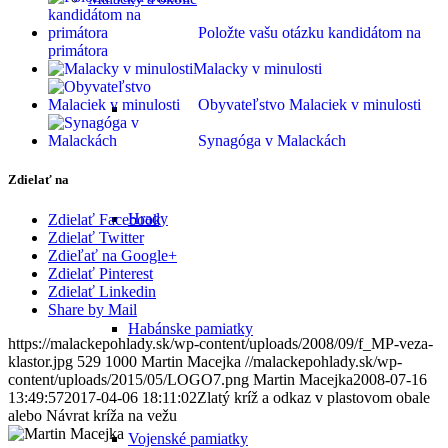
Položte vašu otázku kandidátom na
primátora
Malacky v minulosti
Obyvateľstvo Malaciek v minulosti
Synagóga v Malackách
Zdielať na
Hrady
Zdielať Facebook
Zdielať Twitter
Zdieľať na Google+
Zdielať Pinterest
Zdielať Linkedin
Share by Mail
Habánske pamiatky
https://malackepohlady.sk/wp-content/uploads/2008/09/f_MP-veza-
klastor.jpg
529
1000
Martin Macejka
//malackepohlady.sk/wp-
content/uploads/2015/05/LOGO7.png
Martin Macejka
2008-07-16
13:49:57
2017-04-06 18:11:02
Zlatý kríž a odkaz v plastovom obale
alebo Návrat kríža na vežu
Vojenské pamiatky