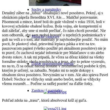
Sochy a pamätníky
Detailný záber na „tubus“ obsahujúci nové posolstvo. Pekný, aj s
obrázkom pápeža Benedikta XVI. Ale… Maličké porovnanie.
Písomnosti a mince, ktoré boli do gule vložené v roku 1916, boli v
kovovej schránke obalené kožou. Bola vojna, ale kompetentní si
dali záležať, aby sme si mohli prečítať, čo nám chceli povedať. Nie
som odborník, aby som mohol hovoriť o tepelných podmienkach v
Malacké cintoríny
guli na veži a o tom, aké materiály je najvhodnejšie použiť. No mám
pocit, že plastový obal, priesvitná lepiaca páska a text na tzv.
pauzovacom papieri (všetko použité pri aktuálnom posolstve) nie je
to pravé, čo zachová nejaké informácie pre Malačanov o sto alebo
dvesto rokov. A tak mi pripadá, že včera sa dôraz kládol na všetky
formálne stránky okolo posolstva tu a teraz, aby to pekne vyzeralo,
Ďalšie pozoruhodné miesta
no na to, či sa odkaz naozaj dostane v zrozumiteľnej podobe k tým,
ktorým je určený, sa zabudlo. Nejako mi to nejde dokopy s
obsahom slova posolstvo. Nevyznám sa v tom. Ale ako spieva Pavel
Dobeš: Nechce se vždycky smát anebo brečet, nedá se vždycky
všemu rozumět… Poďme sa radšej pozrieť na ďalšie fotky.
Zaniknuté pamiatky
Pohľad zdola na „trasu“, ktorú absolvoval kríž aj guľa.