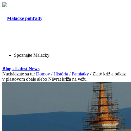
Spoznajte Malacky
Blog - Latest News
Nachádzate sa tu:
Domov
/
História
/
Pamiatky
/
Zlatý kríž a odkaz
v plastovom obale alebo Návrat kríža na vežu
O Malackách