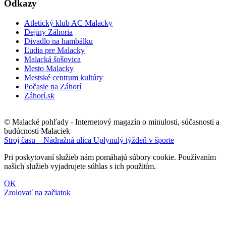
Odkazy
Atletický klub AC Malacky
Dejiny Záhoria
Divadlo na hambálku
Ľudia pre Malacky
Malacká šošovica
Mesto Malacky
Mestské centrum kultúry
Počasie na Záhorí
Záhorí.sk
© Malacké pohľady - Internetový magazín o minulosti, súčasnosti a
budúcnosti Malaciek
Stroj času – Nádražná ulica
Uplynulý týždeň v športe
Pri poskytovaní služieb nám pomáhajú súbory cookie. Používaním
našich služieb vyjadrujete súhlas s ich použitím.
OK
Zrolovať na začiatok