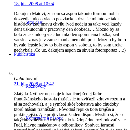
18. júla 2008 at 10:04
Dakujem Matovi, ze som sa aspon takouto formou mohla
dozvediet nieco viac o posviacke kriza. Je mi luto ze taku
Stroj času
historicky zaujimavu chvilu (ved nedeju sa take veci kazdy
den) uskutocnili v pracovny den doobeda….Mozno by sa
bolo zucastnilo aj viac ludi ako len spominana hrstka, zial
vacsina z nas je v zamestnani a nemohli prist. Mozno by bolo
byvalo lepsie keby to bolo aspon v sobotu, to by som urcite
nechybala..Co uz, dakujem aspon za skvelu fotoreportaz….;)
Publicistika
Gaba
hovorí:
21. júla 2008 at 12:42
Rozhovory
Zlatý kríž vôbec nepasuje k tradičnej šedej farbe
františkánskeho kostola (našťastie tu zvíťazil zdravý rozum a
tá sa zachovala), a je symbol skôr bohatstva ako chudoby,
ktorú hlásali františkáni. Pôvodná replika bola krajšia a
praktickejšia. Ale proti vkusu žiaden dišput. Myslím si, že o
Komentáre a názory
takýchto záležitostiach by malo každopádne rozhodovať viac
ľudí, hlavne malačanov a odborníkov. Správca farnosti