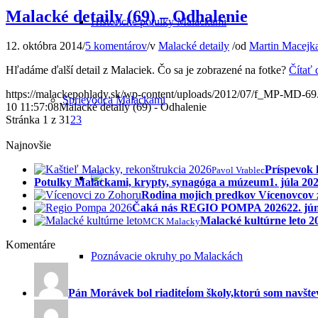
Malacké detaily (69) – Odhalenie
Historické potulky Malackami
12. októbra 2014
/
5 komentárov
/
v
Malacké detaily
/
od
Martin Macejk
Hľadáme ďalší detail z Malaciek. Čo sa je zobrazené na fotke?
Čítať 
https://malackepohlady.sk/wp-content/uploads/2012/07/f_MP-MD-69
Sprievodca Malackami
10 11:57:08
Malacké detaily (69) - Odhalenie
Stránka 1 z 3
1
2
3
Najnovšie
Príspevok 
Pavol Vrablec
Potulky Malackami, krypty, synagóga a múzeum
1. júla 20
Rodina mojich predkov Vícenovcov
Čaká nás REGIO POMPA 2026
22. jú
Malacké kultúrne leto 
MCK Malacky
Komentáre
Poznávacie okruhy po Malackách
Pán Morávek bol riaditeĺom školy,ktorú som navštev