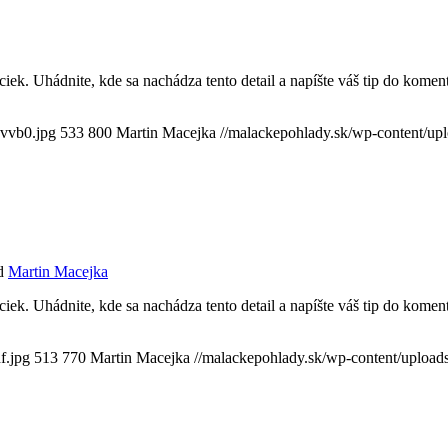
iek. Uhádnite, kde sa nachádza tento detail a napíšte váš tip do kome
cvvb0.jpg
533
800
Martin Macejka
//malackepohlady.sk/wp-content/u
d
Martin Macejka
iek. Uhádnite, kde sa nachádza tento detail a napíšte váš tip do kome
f.jpg
513
770
Martin Macejka
//malackepohlady.sk/wp-content/uplo