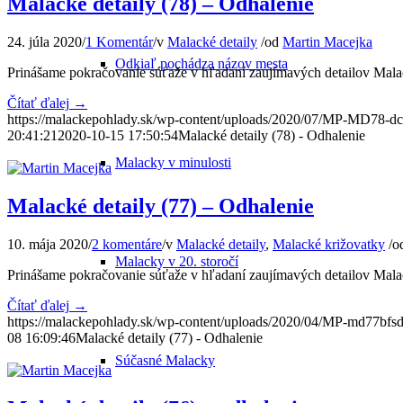
Malacké detaily (78) – Odhalenie
24. júla 2020
/
1 Komentár
/
v
Malacké detaily
/
od
Martin Macejka
Odkiaľ pochádza názov mesta
Prinášame pokračovanie súťaže v hľadaní zaujímavých detailov Malac
Čítať ďalej
→
https://malackepohlady.sk/wp-content/uploads/2020/07/MP-MD78-d
20:41:21
2020-10-15 17:50:54
Malacké detaily (78) - Odhalenie
Malacky v minulosti
Malacké detaily (77) – Odhalenie
10. mája 2020
/
2 komentáre
/
v
Malacké detaily
,
Malacké križovatky
/
o
Malacky v 20. storočí
Prinášame pokračovanie súťaže v hľadaní zaujímavých detailov Malac
Čítať ďalej
→
https://malackepohlady.sk/wp-content/uploads/2020/04/MP-md77bfsd
08 16:09:46
Malacké detaily (77) - Odhalenie
Súčasné Malacky