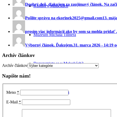
Doobrý deň, ďakujem za zaujímavý článok. Na začia
Kultúra v Malackách
Pošlite správu na ekorinek2025@gmail.com
13. máj
prosím viac informácií ako by som sa mohla pridať ..
Múzeum Michala Tillnera
Výborný článok. Ďakujem.
31. marca 2026 - 14:19 
Archív článkov
Dorozumiete sa v Malackách?
Archív článkov
Napíšte nám!
Vianoce v Malackách
Meno
*
E-Mail
*