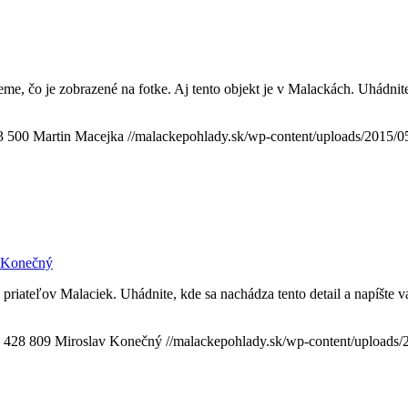
me, čo je zobrazené na fotke. Aj tento objekt je v Malackách. Uhádnite,
3
500
Martin Macejka
//malackepohlady.sk/wp-content/uploads/2015
 Konečný
riateľov Malaciek. Uhádnite, kde sa nachádza tento detail a napíšte
428
809
Miroslav Konečný
//malackepohlady.sk/wp-content/upload