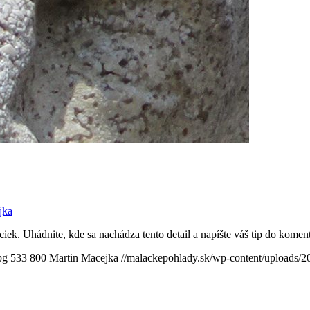
jka
iek. Uhádnite, kde sa nachádza tento detail a napíšte váš tip do kom
pg
533
800
Martin Macejka
//malackepohlady.sk/wp-content/uploads