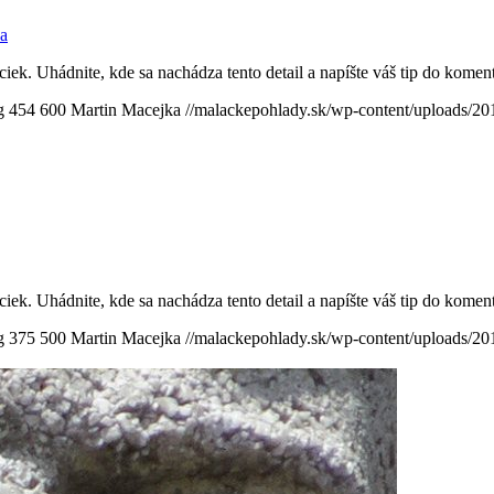
a
iek. Uhádnite, kde sa nachádza tento detail a napíšte váš tip do kom
g
454
600
Martin Macejka
//malackepohlady.sk/wp-content/uploads/
iek. Uhádnite, kde sa nachádza tento detail a napíšte váš tip do kom
g
375
500
Martin Macejka
//malackepohlady.sk/wp-content/uploads/