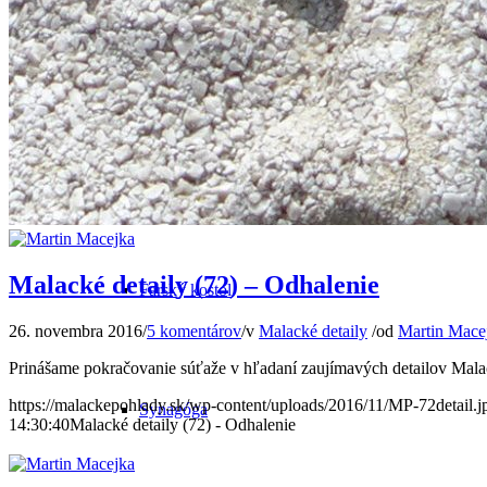
Pálffyovský zámok a zámocký park
Čierny kláštor
Malacké detaily (72) – Odhalenie
Farský kostol
26. novembra 2016
/
5 komentárov
/
v
Malacké detaily
/
od
Martin Mace
Prinášame pokračovanie súťaže v hľadaní zaujímavých detailov Malac
https://malackepohlady.sk/wp-content/uploads/2016/11/MP-72detail.j
Synagóga
14:30:40
Malacké detaily (72) - Odhalenie