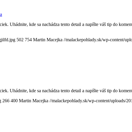
a
iek. Uhádnite, kde sa nachádza tento detail a napíšte váš tip do kome
ilfd.jpg
502
754
Martin Macejka
//malackepohlady.sk/wp-content/u
iek. Uhádnite, kde sa nachádza tento detail a napíšte váš tip do kom
g
266
400
Martin Macejka
//malackepohlady.sk/wp-content/uploads/