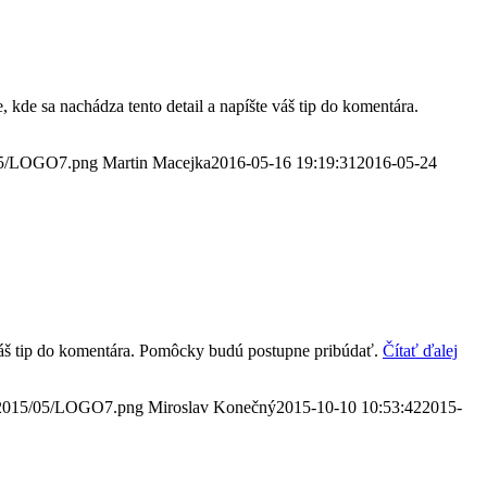
 kde sa nachádza tento detail a napíšte váš tip do komentára.
/05/LOGO7.png
Martin Macejka
2016-05-16 19:19:31
2016-05-24
 váš tip do komentára. Pomôcky budú postupne pribúdať.
Čítať ďalej
s/2015/05/LOGO7.png
Miroslav Konečný
2015-10-10 10:53:42
2015-