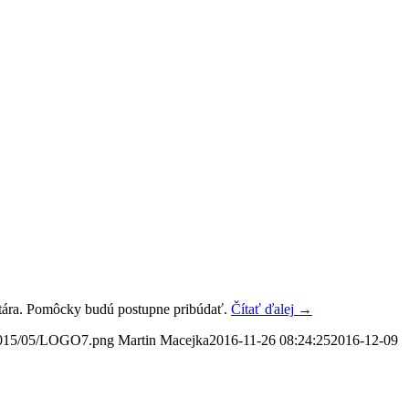
entára. Pomôcky budú postupne pribúdať.
Čítať ďalej
→
/2015/05/LOGO7.png
Martin Macejka
2016-11-26 08:24:25
2016-12-09