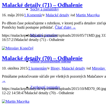
Malacké detaily (71) – Odhalenie
Sochy a pamätníky
16. mája 2016
/
1 Komentár
/
v
Malacké detaily
/
od
Martin Macejka
Po dlhom čase pokračujeme s rubrikou, v ktorej podľa detailov zisťuje
Pomôcky budú postupne pribúdať.
Čítať ďalej
→
Malacké cintoríny
https://malackepohlady.sk/wp-content/uploads/2016/05/71MD.jpg
33
16:57:21
Malacké detaily (71) - Odhalenie
Malacké detaily (70) – Odhalenie
Ďalšie pozoruhodné miesta
10. októbra 2015
/
2 komentáre
/
v
Blogy
,
Malacké detaily
/
od
Miroslav
Prinášame pokračovanie súťaže pre všetkých pozorných Malačanov a p
→
Zaniknuté pamiatky
https://malackepohlady.sk/wp-content/uploads/2015/10/MD70_00.jpg
12-22 14:58:47
Malacké detaily (70) - Odhalenie