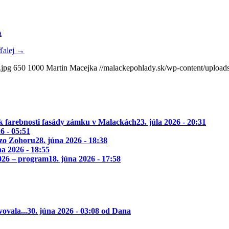
a
ďalej
→
.jpg
650
1000
Martin Macejka
//malackepohlady.sk/wp-content/uplo
k farebnosti fasády zámku v Malackách
23. júla 2026 - 20:31
26 - 05:51
 zo Zohoru
28. júna 2026 - 18:38
na 2026 - 18:55
2026 – program
18. júna 2026 - 17:58
ovala...
30. júna 2026 - 03:08 od Dana