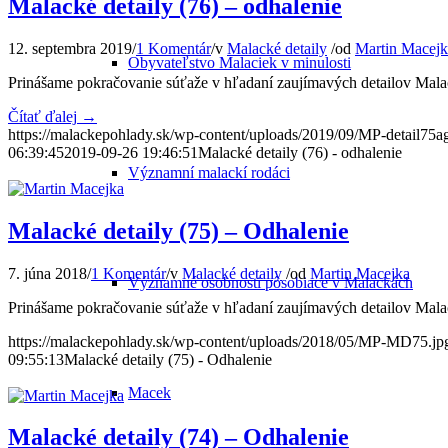
Malacké detaily (76) – odhalenie
12. septembra 2019
/
1 Komentár
/
v
Malacké detaily
/
od
Martin Macejk
Obyvateľstvo Malaciek v minulosti
Prinášame pokračovanie súťaže v hľadaní zaujímavých detailov Malac
Čítať ďalej
→
https://malackepohlady.sk/wp-content/uploads/2019/09/MP-detail75agj
06:39:45
2019-09-26 19:46:51
Malacké detaily (76) - odhalenie
Významní malackí rodáci
Malacké detaily (75) – Odhalenie
7. júna 2018
/
1 Komentár
/
v
Malacké detaily
/
od
Martin Macejka
Významné osobnosti pôsobiace v Malackách
Prinášame pokračovanie súťaže v hľadaní zaujímavých detailov Malac
https://malackepohlady.sk/wp-content/uploads/2018/05/MP-MD75.jp
09:55:13
Malacké detaily (75) - Odhalenie
Macek
Malacké detaily (74) – Odhalenie