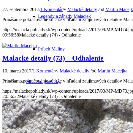
27. septembra 2017
/
1 Komentár
/
v
Malacké detaily
/
od
Martin Macejk
Legendy a záhady Malaciek
Prinášame pokračovanie súťaže v hľadaní zaujímavých detailov Malac
https://malackepohlady.sk/wp-content/uploads/2017/09/MP-MD74.jp
09:56:58
Malacké detaily (74) - Odhalenie
Príbeh Maliny
Malacké detaily (73) – Odhalenie
10. marca 2017
/
1 Komentár
/
v
Malacké detaily
/
od
Martin Macejka
Prinášame pokračovanie súťaže v hľadaní zaujímavých detailov Malac
Malacké pamiatky
https://malackepohlady.sk/wp-content/uploads/2017/03/MP-MD73.jp
20:56:22
Malacké detaily (73) - Odhalenie