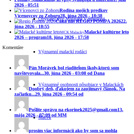
2026 - 05:51
Rodina mojich predkov
Vícenovcov zo Zohoru
28. júna 2026 - 18:38
Obyvateľstvo Malaciek v minulosti
Čaká nás REGIO POMPA 2026
22.
júna 2026 - 18:55
Malacké kultúrne leto
MCK Malacky
2026 – program
18. júna 2026 - 17:58
Komentáre
Významní malackí rodáci
Pán Morávek bol riaditeĺom školy,ktorú som
navštevovala...
30. júna 2026 - 03:08 od Dana
Významné osobnosti pôsobiace v Malackách
Doobrý deň, ďakujem za zaujímavý článok. Na
začiatku...
29. júna 2026 - 09:54 od
Pošlite správu na ekorinek2025@gmail.com
13.
mája 2026 - 07:09 od MM
Macek
prosím viac informácií ako by som sa mohla