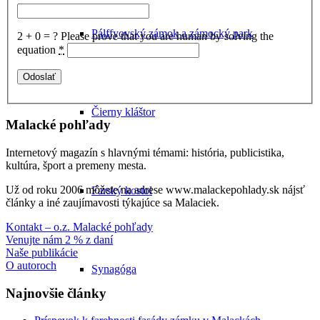
Pálffyovský zámok a zámocký park
2 + 0 = ?
Please prove that you are human by solving the
equation
*
Čierny kláštor
Malacké pohľady
Internetový magazín s hlavnými témami: história, publicistika,
kultúra, šport a premeny mesta.
Už od roku 2006 môžete na adrese www.malackepohlady.sk nájsť
Farský kostol
články a iné zaujímavosti týkajúce sa Malaciek.
Kontakt – o.z. Malacké pohľady
Venujte nám 2 % z daní
Naše publikácie
O autoroch
Synagóga
Najnovšie články