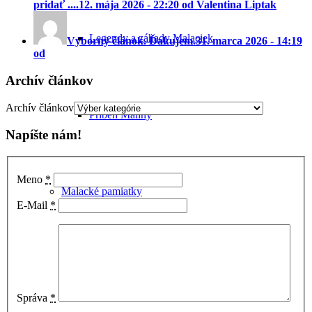
pridať ....
12. mája 2026 - 22:20 od Valentina Liptak
Legendy a záhady Malaciek
Výborný článok. Ďakujem.
31. marca 2026 - 14:19
od
Archív článkov
Archív článkov
Príbeh Maliny
Napíšte nám!
Meno
*
Malacké pamiatky
E-Mail
*
Správa
*