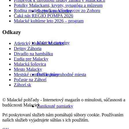
Príspevok k farebnosti fasády zámku v Malackách
Potulky Malackami, krypty, synagóga a múzeum
Rodina mojich predkov Vícenovcov zo Zohoru
Sochy a pamätníky
Čaká nás REGIO POMPA 2026
Malacké kultúrne leto 2026 – program
Odkazy
Malacké cintoríny
Atletický klub AC Malacky
Dejiny Záhoria
Divadlo na hambálku
Ľudia pre Malacky
Malacká šošovica
Mesto Malacky
Mestské centrum kultúry
Ďalšie pozoruhodné miesta
Počasie na Záhorí
Záhorí.sk
© Malacké pohľady - Internetový magazín o minulosti, súčasnosti a
budúcnosti Malaciek
Zaniknuté pamiatky
Pri poskytovaní služieb nám pomáhajú súbory cookie. Používaním
našich služieb vyjadrujete súhlas s ich použitím.