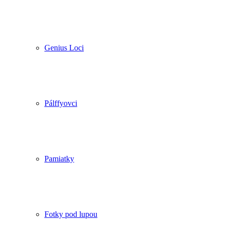
Genius Loci
Pálffyovci
Pamiatky
Fotky pod lupou