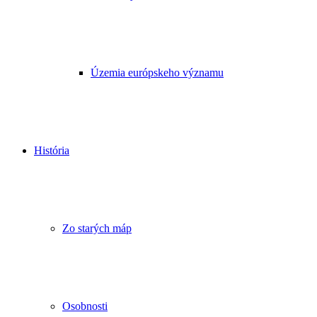
Územia európskeho významu
História
Zo starých máp
Osobnosti