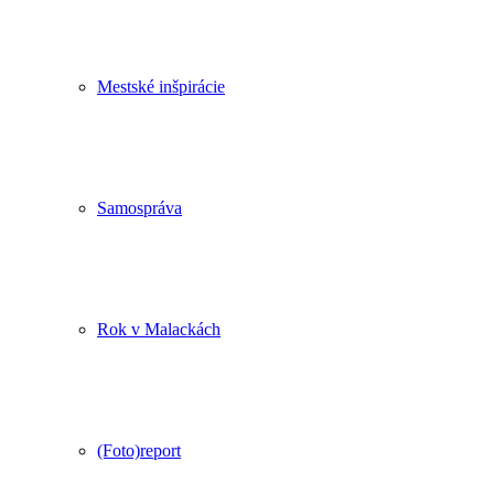
Mestské inšpirácie
Samospráva
Rok v Malackách
(Foto)report