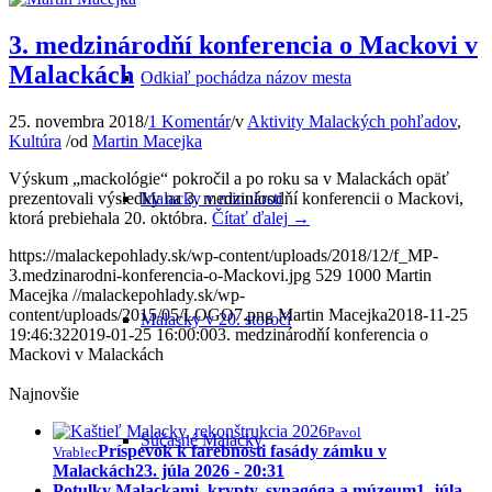
3. medzinárodňí konferencia o Mackovi v
Malackách
Odkiaľ pochádza názov mesta
25. novembra 2018
/
1 Komentár
/
v
Aktivity Malackých pohľadov
,
Kultúra
/
od
Martin Macejka
Výskum „mackológie“ pokročil a po roku sa v Malackách opäť
Malacky v minulosti
prezentovali výsledky na 3. medzinárodňí konferencii o Mackovi,
ktorá prebiehala 20. októbra.
Čítať ďalej
→
https://malackepohlady.sk/wp-content/uploads/2018/12/f_MP-
3.medzinarodni-konferencia-o-Mackovi.jpg
529
1000
Martin
Macejka
//malackepohlady.sk/wp-
content/uploads/2015/05/LOGO7.png
Martin Macejka
2018-11-25
Malacky v 20. storočí
19:46:32
2019-01-25 16:00:00
3. medzinárodňí konferencia o
Mackovi v Malackách
Najnovšie
Pavol
Súčasné Malacky
Príspevok k farebnosti fasády zámku v
Vrablec
Malackách
23. júla 2026 - 20:31
Potulky Malackami, krypty, synagóga a múzeum
1. júla