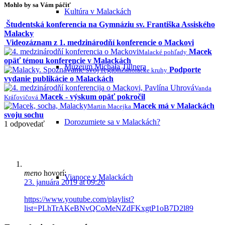
Mohlo by sa Vám páčiť
Kultúra v Malackách
Študentská konferencia na Gymnáziu sv. Františka Assiského
Malacky
Videozáznam z 1. medzinárodňí konferencie o Mackovi
Macek
Malacké pohľady
opäť témou konferencie v Malackách
Múzeum Michala Tillnera
Podporte
Záhorácke kruhy
vydanie publikácie o Malackách
Vanda
Macek - výskum opäť pokročil
Kráľovičová
Macek má v Malackách
Martin Macejka
svoju sochu
Dorozumiete sa v Malackách?
1
odpovedať
meno
hovorí:
Vianoce v Malackách
23. januára 2019 at 09:26
https://www.youtube.com/playlist?
list=PLhTrAKeBNvQCoMeNZdFKxgtP1oB7D2l89