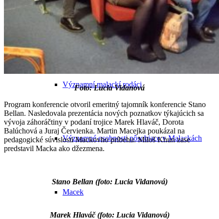
Obyvateľstvo Malaciek v minulosti
Významní malackí rodáci
Foto: Lucia Vidanová
Program konferencie otvoril emeritný tajomník konferencie Stano
Bellan. Nasledovala prezentácia nových poznatkov týkajúcich sa
vývoja záhoráčtiny v podaní trojice Marek Hlaváč, Dorota
Balúchová a Juraj Červienka. Martin Macejka poukázal na
Významné osobnosti pôsobiace v Malackách
pedagogické súvislosti Mackovho príbehu. Miloš Khun zase
predstavil Macka ako džezmena.
Stano Bellan (foto: Lucia Vidanová)
Macek
Marek Hlaváč (foto: Lucia Vidanová)