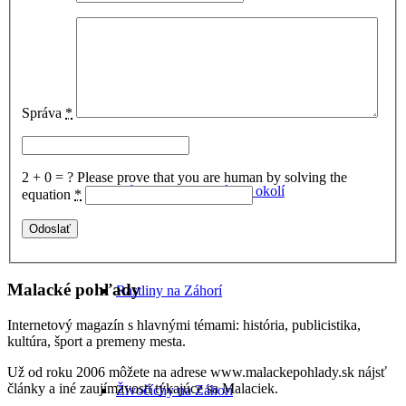
Obce v najbližšom okolí Malaciek
Správa
*
2 + 0 = ?
Please prove that you are human by solving the
Kúpanie v Malackách a okolí
equation
*
Malacké pohľady
Rastliny na Záhorí
Internetový magazín s hlavnými témami: história, publicistika,
kultúra, šport a premeny mesta.
Už od roku 2006 môžete na adrese www.malackepohlady.sk nájsť
články a iné zaujímavosti týkajúce sa Malaciek.
Živočíchy na Záhorí