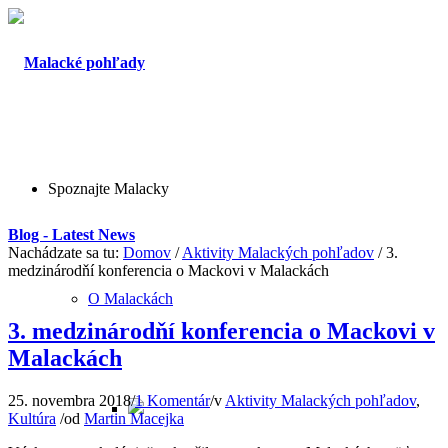
Spoznajte Malacky
Blog - Latest News
Nachádzate sa tu:
Domov
/
Aktivity Malackých pohľadov
/
3.
medzinárodňí konferencia o Mackovi v Malackách
O Malackách
3. medzinárodňí konferencia o Mackovi v
Malackách
25. novembra 2018
/
1 Komentár
/
v
Aktivity Malackých pohľadov
,
Kultúra
/
od
Martin Macejka