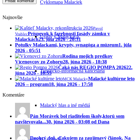
Cyklomapa Malaciek
Najnovšie
Pavol
Príspevok k farebnosti fasády zámku v
Vrablec
Úrady v Malackách
Malackách
23. júla 2026 - 20:31
Potulky Malackami, krypty, synagóga a múzeum
1. júla
2026 - 05:51
Rodina mojich predkov
Vícenovcov zo Zohoru
28. júna 2026 - 18:38
Čaká nás REGIO POMPA 2026
22.
Turisticko-informačná kancelária
júna 2026 - 18:55
Malacké kultúrne leto
MCK Malacky
2026 – program
18. júna 2026 - 17:58
Komentáre
Malacký hlas a iné médiá
Pán Morávek bol riaditeĺom školy,ktorú som
navštevovala...
30. júna 2026 - 03:08 od Dana
Doobrý deň, ďakujem za zaujímavý článok. Na
Malacky a okolie