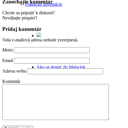
Zanechajte komentár
Praktické informácie
Chcete sa pripojiť k diskusii?
Neváhajte prispieť!
Pridaj komentár
Vaša e-mailová adresa nebude zverejnená.
Meno
Email
Ako sa dostať do Malaciek
Adresa webu
Komentár
Ubytovanie v Malackách