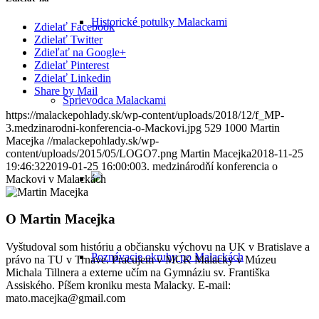
Historické potulky Malackami
Zdielať Facebook
Zdielať Twitter
Zdieľať na Google+
Zdielať Pinterest
Zdielať Linkedin
Share by Mail
Sprievodca Malackami
https://malackepohlady.sk/wp-content/uploads/2018/12/f_MP-
3.medzinarodni-konferencia-o-Mackovi.jpg
529
1000
Martin
Macejka
//malackepohlady.sk/wp-
content/uploads/2015/05/LOGO7.png
Martin Macejka
2018-11-25
19:46:32
2019-01-25 16:00:00
3. medzinárodňí konferencia o
Mackovi v Malackách
O
Martin Macejka
Vyštudoval som históriu a občiansku výchovu na UK v Bratislave a
Poznávacie okruhy po Malackách
právo na TU v Trnave. Pracujem v MCK Malacky v Múzeu
Michala Tillnera a externe učím na Gymnáziu sv. Františka
Assiského. Píšem kroniku mesta Malacky. E-mail:
mato.macejka@gmail.com