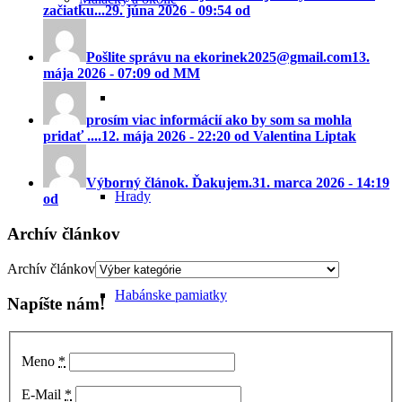
začiatku...
29. júna 2026 - 09:54 od
Pošlite správu na ekorinek2025@gmail.com
13.
mája 2026 - 07:09 od MM
prosím viac informácií ako by som sa mohla
pridať ....
12. mája 2026 - 22:20 od Valentina Liptak
Výborný článok. Ďakujem.
31. marca 2026 - 14:19
Hrady
od
Archív článkov
Archív článkov
Habánske pamiatky
Napíšte nám!
Meno
*
Vojenské pamiatky
E-Mail
*