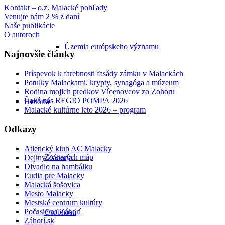
Kontakt – o.z. Malacké pohľady
Venujte nám 2 % z daní
Naše publikácie
O autoroch
Územia európskeho významu
Najnovšie články
Príspevok k farebnosti fasády zámku v Malackách
Potulky Malackami, krypty, synagóga a múzeum
Rodina mojich predkov Vícenovcov zo Zohoru
Čaká nás REGIO POMPA 2026
História
Malacké kultúrne leto 2026 – program
Odkazy
Atletický klub AC Malacky
Zo starých máp
Dejiny Záhoria
Divadlo na hambálku
Ľudia pre Malacky
Malacká šošovica
Mesto Malacky
Mestské centrum kultúry
Počasie na Záhorí
Osobnosti
Záhorí.sk