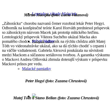
Legendy a záhady Malaciek
Martin Macejka (foto: Lucia Vidanová)
„Záhorácku“ chorobu nazvanú čemer rozobral lekár Peter Hegyi.
Odborník na konšpiračné teórie Karol Horváth predniesol príspevok
so záhoráckym názvom Macek jak prototip mítického hrďinu.
Lentologický príspevok Viktora Suchého ukázal Macka ako
Príbeh Maliny
pomalého chodca. Naopak odborník na rýchlu chôdzu atlét Matej
Tóth vo videonahrávke ukázal, ako sa dá rýchlo chodiť s cepami i
na väčšie vzdialenosti. Gabriela Alexová poukázala na súvislosti
medzi Mackom a súčasnou seriálovou tvorbou. A garantka výskumu
o Mackovi Andrea Olšovská zhrnula doterajší výskum v príspevku
Mackovi prínos pre vedu.
Malacké pamiatky
Peter Hegyi (foto: Zuzana Chrustová)
Matej Tóth a Stano Bellan (foto: Zuzana Chrustová)