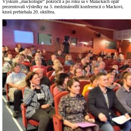
Výskum „mackológie“ pokročil a po roku sa v Malackách opäť
prezentovali výsledky na 3. medzinárodňí konferencii o Mackovi,
ktorá prebiehala 20. októbra.
Odkiaľ pochádza názov mesta
Malacky v minulosti
Malacky v 20. storočí
Súčasné Malacky