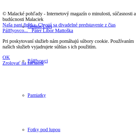
© Malacké pohľady - Internetový magazín o minulosti, súčasnosti a
budúcnosti Malaciek
Naša pani firštka. Chystá sa divadelné predstavenie z čias
Genius Loci
Pálffyovco...
Páter Libor Mattoška
Pri poskytovaní služieb nám pomáhajú súbory cookie. Používaním
našich služieb vyjadrujete súhlas s ich použitím.
OK
Pálffyovci
Zrolovať na začiatok
Pamiatky
Fotky pod lupou