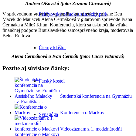
Andrea Olšovská (foto: Zuzana Chrustová)
V sprievodnom programe vystúpili s interpretáciou piesne Išeu
Pálffyovský zámok a zámocký park
Macek do Mauacek Alena Čermáková v gitarovom sprievode Ivana
Čermáka a Miloš Khun. Konferenciu, ktorá sa uskutočnila vďaka
finančnej podpore Bratislavského samosprávneho kraja, moderovala
Beina Reifová.
Čierny kláštor
Alena Čermáková a Ivan Čermák (foto: Lucia Vidanová)
Pozrite aj súvisiace články:
Farský kostol
Študentská konferencia na Gymnáziu
sv. Františka…
Konferencia o Mackovi
Synagóga
Videozáznam z 1. medzinárodňí
konferencie o Mackovi