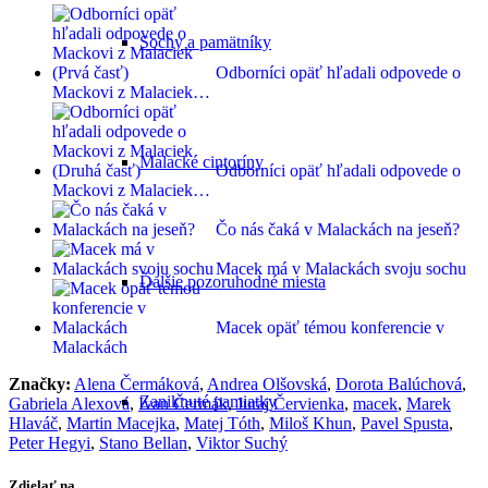
Sochy a pamätníky
Odborníci opäť hľadali odpovede o
Mackovi z Malaciek…
Malacké cintoríny
Odborníci opäť hľadali odpovede o
Mackovi z Malaciek…
Čo nás čaká v Malackách na jeseň?
Macek má v Malackách svoju sochu
Ďalšie pozoruhodné miesta
Macek opäť témou konferencie v
Malackách
Značky:
Alena Čermáková
,
Andrea Olšovská
,
Dorota Balúchová
,
Zaniknuté pamiatky
Gabriela Alexová
,
Ivan Čermák
,
Juraj Červienka
,
macek
,
Marek
Hlaváč
,
Martin Macejka
,
Matej Tóth
,
Miloš Khun
,
Pavel Spusta
,
Peter Hegyi
,
Stano Bellan
,
Viktor Suchý
Zdielať na