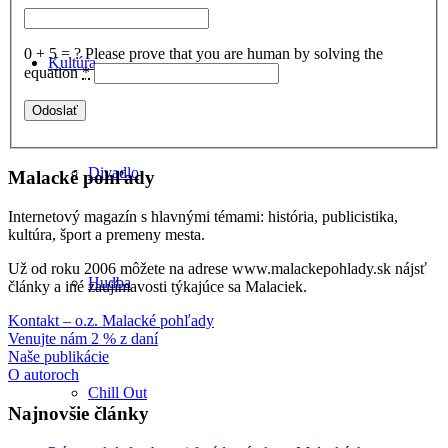
0 + 5 = ?
Please prove that you are human by solving the
Kultúra
equation
*
Divadlo
Malacké pohľady
Internetový magazín s hlavnými témami: história, publicistika,
kultúra, šport a premeny mesta.
Už od roku 2006 môžete na adrese www.malackepohlady.sk nájsť
Hudba
články a iné zaujímavosti týkajúce sa Malaciek.
Kontakt – o.z. Malacké pohľady
Venujte nám 2 % z daní
Naše publikácie
O autoroch
Chill Out
Najnovšie články