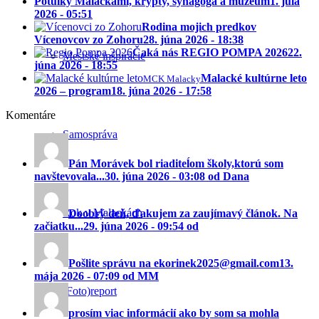
Potulky Malackami, krypty, synagóga a múzeum
1. júla
2026 - 05:51
Rodina mojich predkov
Vícenovcov zo Zohoru
28. júna 2026 - 18:38
Čaká nás REGIO POMPA 2026
22.
Mestské inšpirácie
júna 2026 - 18:55
Malacké kultúrne leto
MCK Malacky
2026 – program
18. júna 2026 - 17:58
Komentáre
Samospráva
Pán Morávek bol riaditeĺom školy,ktorú som
navštevovala...
30. júna 2026 - 03:08 od Dana
Rok v Malackách
Doobrý deň, ďakujem za zaujímavý článok. Na
začiatku...
29. júna 2026 - 09:54 od
Pošlite správu na ekorinek2025@gmail.com
13.
mája 2026 - 07:09 od MM
(Foto)report
prosím viac informácií ako by som sa mohla