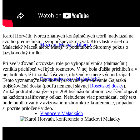
Kultúra v Malackách
Karol Horváth, tvorca známych konšpiračných teórií, nadviazal na
svojho predrečníka – svoj príspevok nazval: Kto vlastne išiel do
Múzeum Michala Tillnera
Malaciek? Macek alebo Matej? S podtitulom: Skromný pokus o
jazykovedný thriller.
Pri zveľaďovaní otcovskej role po vykopaní viniča (dalmacínu)
vznikla priehlbeň veľkých rozmerov. V nej bola ďalšia priehlbeň a v
nej boli ukryté tri zrnká šošovice, uložené v smere východ-západ.
Dorozumiete sa v Malackách?
Tento významný nález dostal pracovné pomenovanie Gajarská
trojšošovičná doska (podľa nemenej slávnej
Rosettskej dosky
).
Zrnká podrobil analýze a pri 268-tisícnásobnobnom zväčšení objavil
na každom zašifrovaný odkaz. Nebudeme viac prezrádzať, celý text
bude publikovaný v avizovanom zborníku z konferencie, prípadne
si pozrite priložené video.
Vianoce v Malackách