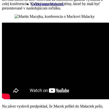
celej konferencie. Načrtol rozpracované témy, ktoré by mali byť
Cyklomapa Malaciek
prezentované v nasledujúcom ročníku.
Úrady v Malackách
Turisticko-informačná kancelária
Malacký hlas a iné médiá
Na záver vyslovil predpoklad, že Macek prišiel do Malaciek pešo,