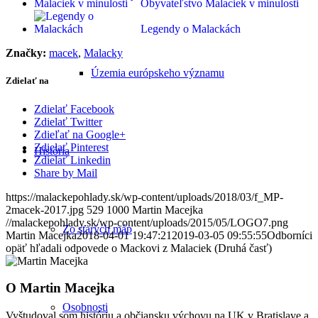
Obyvateľstvo Malaciek v minulosti
Legendy o Malackách
Značky:
macek
,
Malacky
Územia európskeho významu
Zdielať na
Zdielať Facebook
Zdielať Twitter
Zdieľať na Google+
Zdielať Pinterest
História
Zdielať Linkedin
Share by Mail
https://malackepohlady.sk/wp-content/uploads/2018/03/f_MP-
2macek-2017.jpg
529
1000
Martin Macejka
//malackepohlady.sk/wp-content/uploads/2015/05/LOGO7.png
Zo starých máp
Martin Macejka
2018-04-01 19:47:21
2019-03-05 09:55:55
Odborníci
opäť hľadali odpovede o Mackovi z Malaciek (Druhá časť)
O
Martin Macejka
Osobnosti
Vyštudoval som históriu a občiansku výchovu na UK v Bratislave a