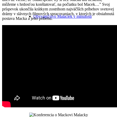
môžeme s hrdosťou konštatovať, na počiatku bol Macek…” Svoj
príspevok ukončila krátkym zostrihom najväčších príbehov svetovej
drámy v slávnych filmových spracovaniach, v ktorých je obsiahnutá
Obyvateľstvo Malaciek v minulosti
postava Macka a jeho príbehu.
Významní malackí rodáci
Významné osobnosti pôsobiace v Malackách
Macek