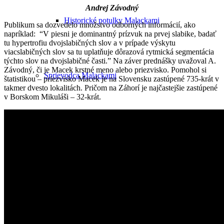
Andrej Závodný
Historické potulky Malackami
Publikum sa dozvedelo množstvo odborných informácií, ako
napríklad: “V piesni je dominantný prízvuk na prvej slabike, badať
tu hypertrofiu dvojslabičných slov a v prípade výskytu
viacslabičných slov sa tu uplatňuje dôrazová rytmická segmentácia
týchto slov na dvojslabičné časti.” Na záver prednášky uvažoval A.
Závodný, či je Macek krstné meno alebo priezvisko. Pomohol si
Sprievodca Malackami
štatistikou – priezvisko Macek je na Slovensku zastúpené 735-krát v
takmer dvesto lokalitách. Pričom na Záhorí je najčastejšie zastúpené
v Borskom Mikuláši – 32-krát.
Poznávacie okruhy po Malackách