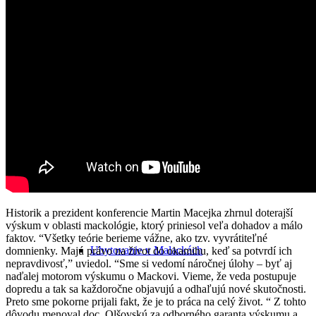
Praktické informácie
Ako sa dostať do Malaciek
Historik a prezident konferencie Martin Macejka zhrnul doterajší
výskum v oblasti mackológie, ktorý priniesol veľa dohadov a málo
faktov. “Všetky teórie berieme vážne, ako tzv. vyvrátiteľné
Ubytovanie v Malackách
domnienky. Majú právo na život do okamihu, keď sa potvrdí ich
nepravdivosť,” uviedol. “Sme si vedomí náročnej úlohy – byť aj
naďalej motorom výskumu o Mackovi. Vieme, že veda postupuje
dopredu a tak sa každoročne objavujú a odhaľujú nové skutočnosti.
Preto sme pokorne prijali fakt, že je to práca na celý život. “ Z tohto
dôvodu menoval doc. Olšovskú za odborného garanta výskumu a