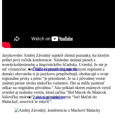
Sochy a pamätníky
Malacké cintoríny
Jazykovedec Andrej Závodný najskôr zhrnul poznatky, ku ktorým
prišiel prvý ročník konferencie. Následne skúmal pieseň z
teoretickoliterárneho a lingvistického hľadiska. Uviedol, že nie je
Ďalšie pozoruhodné miesta
nič výnimočné, keď ľudová pieseň migruje rôznymi regiónmi a
domáci obyvatelia si ju jazykovo prispôsobujú, obohacujú o svoje
regionálne prvky a preto “je prirodzené, že sa z pôvodnej verzie
známej piesne utvára niekoľko variantov, čím sa môže zastierať
odkaz na originálnu pôvodinu.” Ako príklad okrem známych verzií
uviedol aj rusínsku verziu, ktorá začína “Išol Macek do Malacok
šošovičku molotiti”, ako aj goralskú verziu “Isel Maček do
Zaniknuté pamiatky
Malackọf, sosovick´ie mlọćíć”.