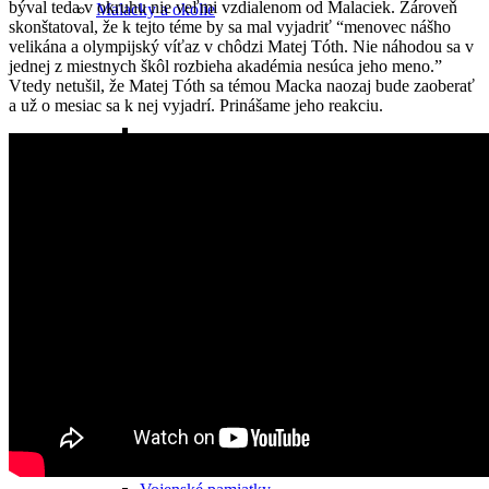
býval teda v okruhu nie veľmi vzdialenom od Malaciek. Zároveň
Malacky a okolie
skonštatoval, že k tejto téme by sa mal vyjadriť “menovec nášho
velikána a olympijský víťaz v chôdzi Matej Tóth. Nie náhodou sa v
jednej z miestnych škôl rozbieha akadémia nesúca jeho meno.”
Vtedy netušil, že Matej Tóth sa témou Macka naozaj bude zaoberať
a už o mesiac sa k nej vyjadrí. Prinášame jeho reakciu.
Hrady
Habánske pamiatky