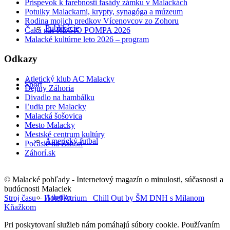
Príspevok k farebnosti fasády zámku v Malackách
Potulky Malackami, krypty, synagóga a múzeum
Rodina mojich predkov Vícenovcov zo Zohoru
Publikácie
Čaká nás REGIO POMPA 2026
Malacké kultúrne leto 2026 – program
Odkazy
Atletický klub AC Malacky
Šport
Dejiny Záhoria
Divadlo na hambálku
Ľudia pre Malacky
Malacká šošovica
Mesto Malacky
Mestské centrum kultúry
Americký futbal
Počasie na Záhorí
Záhorí.sk
© Malacké pohľady - Internetový magazín o minulosti, súčasnosti a
budúcnosti Malaciek
Atletika
Stroj času – Hotel Atrium
Chill Out by ŠM DNH s Milanom
Kňažkom
Pri poskytovaní služieb nám pomáhajú súbory cookie. Používaním