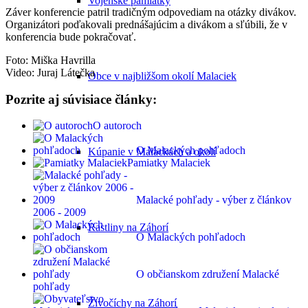
Vojenské pamiatky
Záver konferencie patril tradičným odpovediam na otázky divákov.
Organizátori poďakovali prednášajúcim a divákom a sľúbili, že v
konferencia bude pokračovať.
Foto: Miška Havrilla
Video: Juraj Látečka
Obce v najbližšom okolí Malaciek
Pozrite aj súvisiace články:
O autoroch
O Malackých pohľadoch
Kúpanie v Malackách a okolí
Pamiatky Malaciek
Malacké pohľady - výber z článkov
2006 - 2009
Rastliny na Záhorí
O Malackých pohľadoch
O občianskom združení Malacké
pohľady
Živočíchy na Záhorí