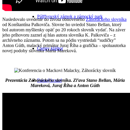
Pálffyovský zámok a zámocký park
Nasledovalo uvedenie do života obnoveného
Záhoráckeho slovníka
od Konštantína Palkoviča. Slovne ho uviedol Stano Bellan, ktorý
bol autorom myšlienky opäť po 20 rokoch slovník vydať. Na záver
jeho príhovoru zaznel aj hlas autora slovníka K. Palkoviča – z
archívneho záznamu. Potom sa na pódiu vystriedali “sudičky”
Anton Gúth, malacký primátor Juraj Říha a grafička – spoluautorka
Čierny kláštor
novej podoby slovníka Mária Mareková.
Prezentácia Záhoráckeho slovníka. Zľava Stano Bellan, Mária
Farský kostol
Mareková, Juraj Říha a Anton Gúth
Synagóga