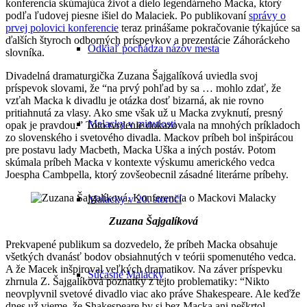
konferencia skúmajúca život a dielo legendárneho Macka, ktorý
podľa ľudovej piesne išiel do Malaciek. Po publikovaní
správy o
prvej polovici konferencie
teraz prinášame pokračovanie týkajúce sa
ďalších štyroch odborných príspevkov a prezentácie Záhoráckeho
Odkiaľ pochádza názov mesta
slovníka.
Divadelná dramaturgička Zuzana Šajgalíková uviedla svoj
príspevok slovami, že “na prvý pohľad by sa … mohlo zdať, že
vzťah Macka k divadlu je otázka dosť bizarná, ak nie rovno
pritiahnutá za vlasy. Ako sme však už u Macka zvyknutí, presný
Malacky v minulosti
opak je pravdou.” Toto tvrdenie dokazovala na mnohých príkladoch
zo slovenského i svetového divadla. Mackov príbeh bol inšpirácou
pre postavu lady Macbeth, Macka Uška a iných postáv. Potom
skúmala príbeh Macka v kontexte výskumu amerického vedca
Joespha Cambpella, ktorý zovšeobecnil zásadné literárne príbehy.
Malacky v 20. storočí
Zuzana Šajgalíková
Prekvapené publikum sa dozvedelo, že príbeh Macka obsahuje
všetkých dvanásť bodov obsiahnutých v teórii spomenutého vedca.
A že Macek inšpiroval veľkých dramatikov. Na záver príspevku
Súčasné Malacky
zhrnula Z. Šajgalíková poznatky z tejto problematiky: “Nikto
neovplyvnil svetové divadlo viac ako práve Shakespeare. Ale keďže
dnes už vieme, že Shakespeare by si bez Macka ani neškrtol,