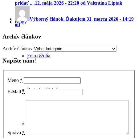
pridať ....
12. mája 2026 - 22:20 od Valentina Liptak
Výborný článok. Ďakujem.
31. marca 2026 - 14:19
Blogy
od
Archív článkov
Archív článkov
Foto týždňa
Napíšte nám!
Meno
*
Postrehy čitateľov
E-Mail
*
Malacké detaily
Správa
*