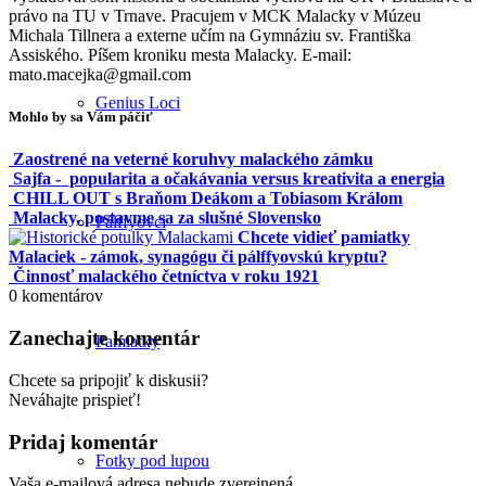
právo na TU v Trnave. Pracujem v MCK Malacky v Múzeu
Michala Tillnera a externe učím na Gymnáziu sv. Františka
Assiského. Píšem kroniku mesta Malacky. E-mail:
mato.macejka@gmail.com
Genius Loci
Mohlo by sa Vám páčiť
Zaostrené na veterné koruhvy malackého zámku
Sajfa - popularita a očakávania versus kreativita a energia
CHILL OUT s Braňom Deákom a Tobiasom Králom
Malacky, postavme sa za slušné Slovensko
Pálffyovci
Chcete vidieť pamiatky
Malaciek - zámok, synagógu či pálffyovskú kryptu?
Činnosť malackého četníctva v roku 1921
0
komentárov
Zanechajte komentár
Pamiatky
Chcete sa pripojiť k diskusii?
Neváhajte prispieť!
Pridaj komentár
Fotky pod lupou
Vaša e-mailová adresa nebude zverejnená.