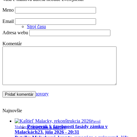
Meno
Email
Stroj času
Adresa webu
Komentár
Publicistika
Rozhovory
Najnovšie
Pavol
Príspevok k farebnosti fasády zámku v
Vrablec
Komentáre a názory
Malackách
23. júla 2026 - 20:31