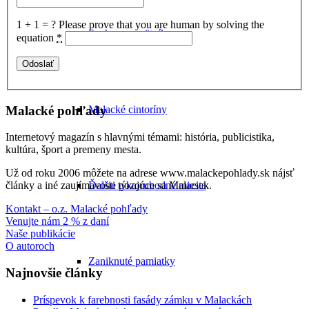
1 + 1 = ?
Please prove that you are human by solving the
Sochy a pamätníky
equation
*
Malacké pohľady
Malacké cintoríny
Internetový magazín s hlavnými témami: história, publicistika,
kultúra, šport a premeny mesta.
Už od roku 2006 môžete na adrese www.malackepohlady.sk nájsť
Ďalšie pozoruhodné miesta
články a iné zaujímavosti týkajúce sa Malaciek.
Kontakt – o.z. Malacké pohľady
Venujte nám 2 % z daní
Naše publikácie
O autoroch
Zaniknuté pamiatky
Najnovšie články
Príspevok k farebnosti fasády zámku v Malackách