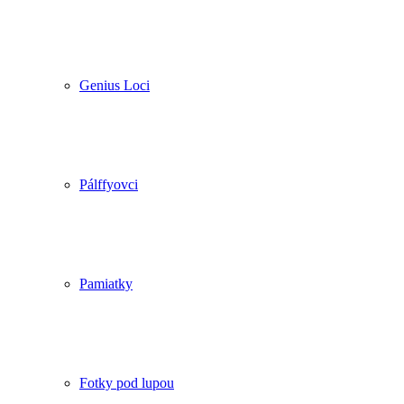
Genius Loci
Pálffyovci
Pamiatky
Fotky pod lupou