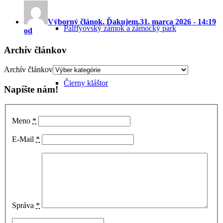
Výborný článok. Ďakujem.
31. marca 2026 - 14:19
Pálffyovský zámok a zámocký park
od
Archív článkov
Archív článkov
Čierny kláštor
Napíšte nám!
Meno
*
Farský kostol
E-Mail
*
Synagóga
Správa
*