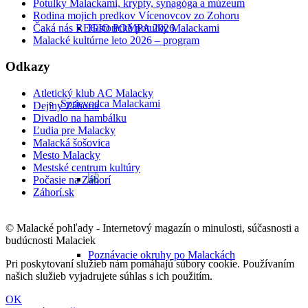
Potulky Malackami, krypty, synagóga a múzeum
Rodina mojich predkov Vícenovcov zo Zohoru
Čaká nás REGIO POMPA 2026
Historické potulky Malackami
Malacké kultúrne leto 2026 – program
Odkazy
Atletický klub AC Malacky
Sprievodca Malackami
Dejiny Záhoria
Divadlo na hambálku
Ľudia pre Malacky
Malacká šošovica
Mesto Malacky
Mestské centrum kultúry
Počasie na Záhorí
Záhorí.sk
© Malacké pohľady - Internetový magazín o minulosti, súčasnosti a
budúcnosti Malaciek
Poznávacie okruhy po Malackách
Pri poskytovaní služieb nám pomáhajú súbory cookie. Používaním
našich služieb vyjadrujete súhlas s ich použitím.
OK