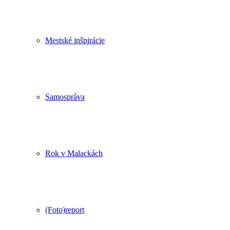
Mestské inšpirácie
Samospráva
Rok v Malackách
(Foto)report