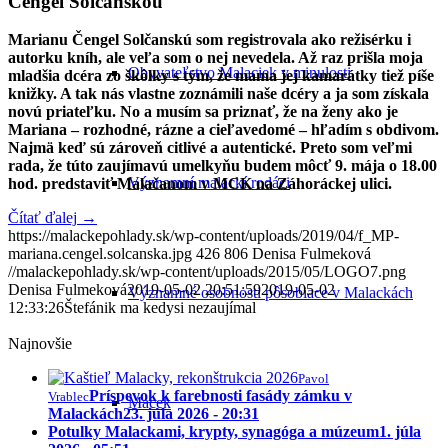
Čengel Solčanskou
Marianu Čengel Solčanskú som registrovala ako režisérku i
autorku kníh, ale veľa som o nej nevedela. Až raz prišla moja
Obyvateľstvo Malaciek v minulosti
mladšia dcéra zo škôlky s tým, že mama jej kamarátky tiež píše
knižky. A tak nás vlastne zoznámili naše dcéry a ja som získala
novú priateľku. No a musím sa priznať, že na ženy ako je
Mariana – rozhodné, rázne a cieľavedomé –
hľadím s obdivom.
Najmä keď sú zároveň citlivé a autentické. Preto som veľmi
rada, že túto zaujímavú umelkyňu budem môcť 9. mája o 18.00
Významní malackí rodáci
hod. predstaviť Malačanom v MCK na Záhoráckej ulici.
Čítať ďalej
→
https://malackepohlady.sk/wp-content/uploads/2019/04/f_MP-
mariana.cengel.solcanska.jpg
426
806
Denisa Fulmeková
//malackepohlady.sk/wp-content/uploads/2015/05/LOGO7.png
Denisa Fulmeková
2019-05-02 20:51:59
2019-05-02
Významné osobnosti pôsobiace v Malackách
12:33:26
Štefánik ma kedysi nezaujímal
Najnovšie
Pavol
Príspevok k farebnosti fasády zámku v
Vrablec
Macek
Malackách
23. júla 2026 - 20:31
Potulky Malackami, krypty, synagóga a múzeum
1. júla