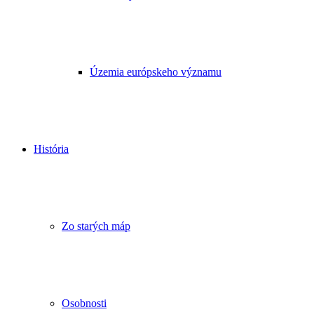
Územia európskeho významu
História
Zo starých máp
Osobnosti