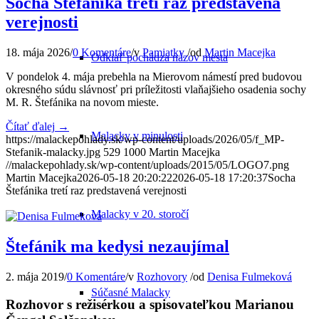
Socha Štefánika tretí raz predstavená
verejnosti
18. mája 2026
/
0 Komentáre
/
v
Pamiatky
/
od
Martin Macejka
Odkiaľ pochádza názov mesta
V pondelok 4. mája prebehla na Mierovom námestí pred budovou
okresného súdu slávnosť pri príležitosti vlaňajšieho osadenia sochy
M. R. Štefánika na novom mieste.
Čítať ďalej
→
Malacky v minulosti
https://malackepohlady.sk/wp-content/uploads/2026/05/f_MP-
Stefanik-malacky.jpg
529
1000
Martin Macejka
//malackepohlady.sk/wp-content/uploads/2015/05/LOGO7.png
Martin Macejka
2026-05-18 20:20:22
2026-05-18 17:20:37
Socha
Štefánika tretí raz predstavená verejnosti
Malacky v 20. storočí
Štefánik ma kedysi nezaujímal
2. mája 2019
/
0 Komentáre
/
v
Rozhovory
/
od
Denisa Fulmeková
Súčasné Malacky
Rozhovor s režisérkou a spisovateľkou Marianou