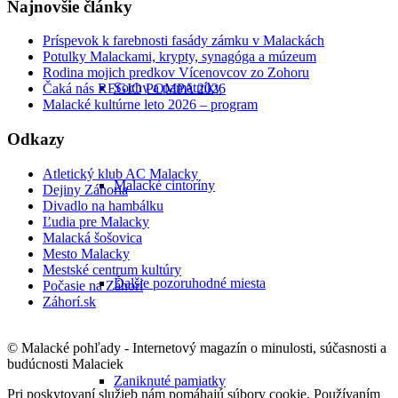
Najnovšie články
Príspevok k farebnosti fasády zámku v Malackách
Potulky Malackami, krypty, synagóga a múzeum
Rodina mojich predkov Vícenovcov zo Zohoru
Sochy a pamätníky
Čaká nás REGIO POMPA 2026
Malacké kultúrne leto 2026 – program
Odkazy
Atletický klub AC Malacky
Malacké cintoríny
Dejiny Záhoria
Divadlo na hambálku
Ľudia pre Malacky
Malacká šošovica
Mesto Malacky
Mestské centrum kultúry
Ďalšie pozoruhodné miesta
Počasie na Záhorí
Záhorí.sk
© Malacké pohľady - Internetový magazín o minulosti, súčasnosti a
budúcnosti Malaciek
Zaniknuté pamiatky
Pri poskytovaní služieb nám pomáhajú súbory cookie. Používaním