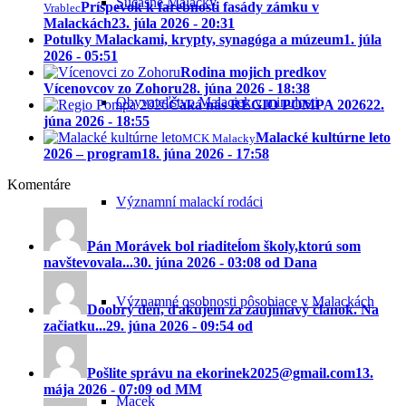
Súčasné Malacky
Príspevok k farebnosti fasády zámku v
Vrablec
Malackách
23. júla 2026 - 20:31
Potulky Malackami, krypty, synagóga a múzeum
1. júla
2026 - 05:51
Rodina mojich predkov
Vícenovcov zo Zohoru
28. júna 2026 - 18:38
Obyvateľstvo Malaciek v minulosti
Čaká nás REGIO POMPA 2026
22.
júna 2026 - 18:55
Malacké kultúrne leto
MCK Malacky
2026 – program
18. júna 2026 - 17:58
Komentáre
Významní malackí rodáci
Pán Morávek bol riaditeĺom školy,ktorú som
navštevovala...
30. júna 2026 - 03:08 od Dana
Významné osobnosti pôsobiace v Malackách
Doobrý deň, ďakujem za zaujímavý článok. Na
začiatku...
29. júna 2026 - 09:54 od
Pošlite správu na ekorinek2025@gmail.com
13.
mája 2026 - 07:09 od MM
Macek