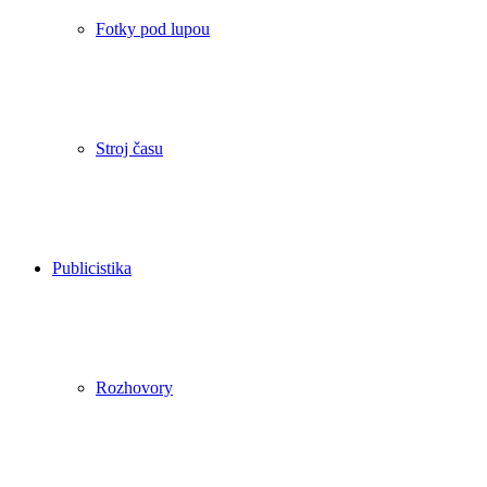
Fotky pod lupou
Stroj času
Publicistika
Rozhovory