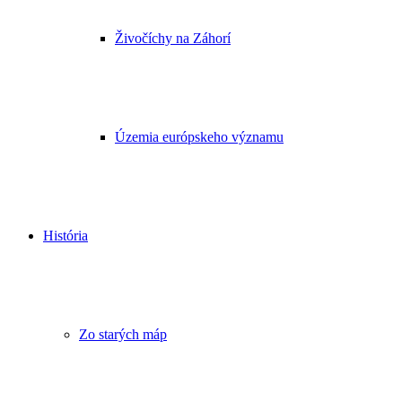
Živočíchy na Záhorí
Územia európskeho významu
História
Zo starých máp