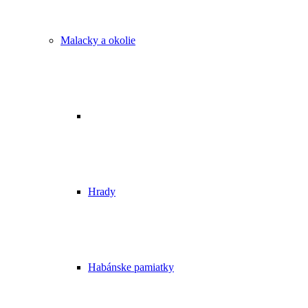
Malacky a okolie
Hrady
Habánske pamiatky