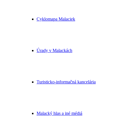
Cyklomapa Malaciek
Úrady v Malackách
Turisticko-informačná kancelária
Malacký hlas a iné médiá