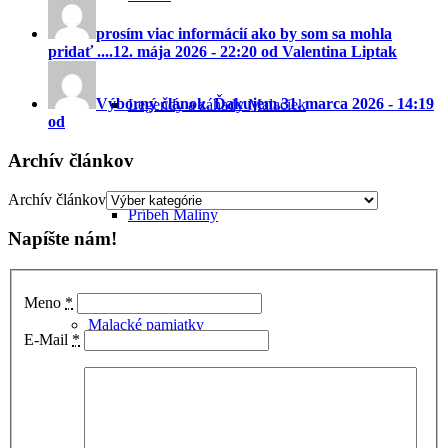
prosím viac informácií ako by som sa mohla
pridať ....
12. mája 2026 - 22:20 od Valentina Liptak
Výborný článok. Ďakujem.
31. marca 2026 - 14:19
Legendy a záhady Malaciek
od
Archív článkov
Archív článkov
Príbeh Maliny
Napíšte nám!
Meno
*
Malacké pamiatky
E-Mail
*