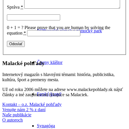
Správa
*
0 + 1 = ?
Please prove that you are human by solving the
Pálffyovský zámok a zámocký park
equation
*
Čierny kláštor
Malacké pohľady
Internetový magazín s hlavnými témami: história, publicistika,
kultúra, šport a premeny mesta.
Už od roku 2006 môžete na adrese www.malackepohlady.sk nájsť
Farský kostol
články a iné zaujímavosti týkajúce sa Malaciek.
Kontakt – o.z. Malacké pohľady
Venujte nám 2 % z daní
Naše publikácie
O autoroch
Synagóga