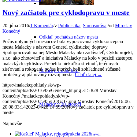
Nový začiatok pre cyklodopravu v meste
20. júna 2016
/
1 Komentár
/
v
Publicistika
,
Samospráva
/
od
Miroslav
Konečný
Odkiaľ pochádza názov mesta
Počas uplynulých mesiacov bola vypracovaná cyklokoncepcia
mesta Malacky s názvom Generel cyklistickej dopravy.
Spolupracovali na nej Mesto Malacky ako zadávateľ, Cykloprojekt,
s.r.o. ako zhotoviteľ a iniciatíva Malacky na kolo v pozícii zástupcu
malackých cyklistov. Prebehlo niekoľko stretnutí, terénnych
zisťovaní a rokovaní, počas ktorých boli zohľadnené súčasné
Malacky v minulosti
problémy aj plánovaný rozvoj mesta.
Čítať ďalej
→
https://malackepohlady.sk/wp-
content/uploads/2016/06/Generel_tit.png
315
828
Miroslav
Konečný
//malackepohlady.sk/wp-
content/uploads/2015/05/LOGO7.png
Miroslav Konečný
2016-06-
Malacky v 20. storočí
20 08:33:14
2023-04-28 14:59:20
Nový začiatok pre cyklodopravu v
meste
Najnovšie
Pavol