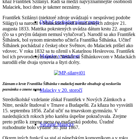
kňaz František Szilányi. Radí sa medzi najvýznamnejšie osobnosti
Malaciek, hoci dnes je takmer neznámy.
František Szilányi (niektoré zdroje uvádzajú v nesprávnej podobe
Odkiaľ pochádza názov mesta
Silágyi) sa narodil v Malackách podľa maďarských zdrojov 21.
augusta 1833. Matrika pokrstených uvádza dátum krstu 22. august
(čo sa s prvým údajom nemusí vylučovať). Narodil sa ako František
Šilhánek, bol synom miestneho učiteľa Františka Šilhánka. Učiteľ
Šilhánek pochádzal z českej obce Světnov, do Malaciek prišiel ako
vdovec. V roku 1832 sa tu oženil s Katarínou Hesleovou. František
Malacky v minulosti
bol ich prvorodeným synom. Neskôr sa Šilhánkovcom v Malackách
narodili ešte dvaja synovia a štyri dcéry.
Záznam o krste Františka Šilhánka v malackej matrike obsahuje aj neskoršiu
poznámku o zmene mena
Malacky v 20. storočí
Stredoškolské vzdelanie získal František v Nových Zámkoch a
Nitre, neskôr študoval v Trnave a Budapešti. Za kňaza ho vysvätili
15. septembra 1856. Začal učiť na trnavskom gymnáziu. V
nasledujúcich rokoch jeho kariéra úspešne pokračovala. Zrejme
preto prišlo k zmene mena na maďarskú podobu. Úradné
Súčasné Malacky
rozhodnutie bolo vydané 30. júla 1867.
Okrem iných funkcií sa stal aj pápežským komorníkom a v roku