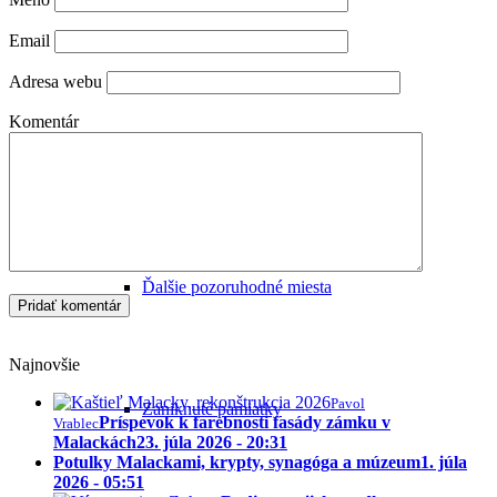
Email
Sochy a pamätníky
Adresa webu
Komentár
Malacké cintoríny
Ďalšie pozoruhodné miesta
Najnovšie
Pavol
Zaniknuté pamiatky
Príspevok k farebnosti fasády zámku v
Vrablec
Malackách
23. júla 2026 - 20:31
Potulky Malackami, krypty, synagóga a múzeum
1. júla
2026 - 05:51