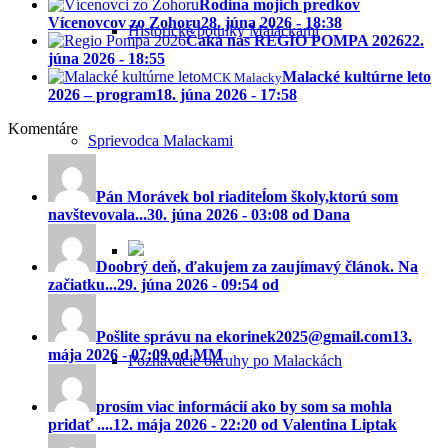
Rodina mojich predkov
Vícenovcov zo Zohoru
28. júna 2026 - 18:38
Historické potulky Malackami
Čaká nás REGIO POMPA 2026
22.
júna 2026 - 18:55
Malacké kultúrne leto
MCK Malacky
2026 – program
18. júna 2026 - 17:58
Komentáre
Sprievodca Malackami
Pán Morávek bol riaditeĺom školy,ktorú som
navštevovala...
30. júna 2026 - 03:08 od Dana
Doobrý deň, ďakujem za zaujímavý článok. Na
začiatku...
29. júna 2026 - 09:54 od
Pošlite správu na ekorinek2025@gmail.com
13.
mája 2026 - 07:09 od MM
Poznávacie okruhy po Malackách
prosím viac informácií ako by som sa mohla
pridať ....
12. mája 2026 - 22:20 od Valentina Liptak