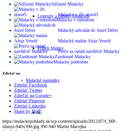
Súčasné Malacky
Malacky v 20. storočí
Legendy a záhady Malaciek
Malacky v minulosti
Malacký advokát dr. Jozef Dérer
Malacký maliar Alojz Veselý
Príbeh Maliny
Prečo sa oplatí navštíviť Malacky
Zaniknuté Malacky
Malacky podrobne
Zdielať na
Malacké pamiatky
Zdielať Facebook
Zdielať Twitter
Zdieľať na Google+
Zdielať Pinterest
Zdielať Linkedin
Share by Mail
https://malackepohlady.sk/wp-content/uploads/2012/07/f_MP-
silanyi-940x390.jpg
390
940
Martin Macejka