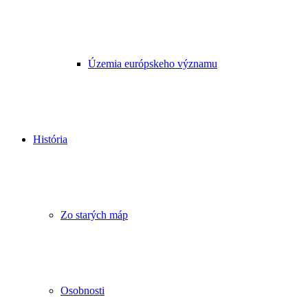
Územia európskeho významu
História
Zo starých máp
Osobnosti