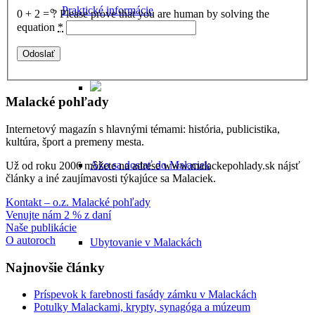
Praktické informácie
0 + 2 = ?
Please prove that you are human by solving the
equation
*
Malacké pohľady
Internetový magazín s hlavnými témami: história, publicistika,
kultúra, šport a premeny mesta.
Ako sa dostať do Malaciek
Už od roku 2006 môžete na adrese www.malackepohlady.sk nájsť
články a iné zaujímavosti týkajúce sa Malaciek.
Kontakt – o.z. Malacké pohľady
Venujte nám 2 % z daní
Naše publikácie
O autoroch
Ubytovanie v Malackách
Najnovšie články
Príspevok k farebnosti fasády zámku v Malackách
Potulky Malackami, krypty, synagóga a múzeum