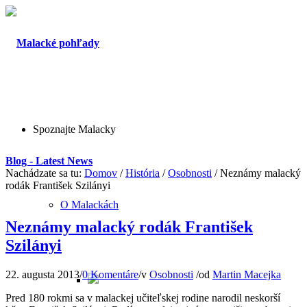
Spoznajte Malacky
Blog - Latest News
Nachádzate sa tu:
Domov
/
História
/
Osobnosti
/
Neznámy malacký
rodák František Szilányi
O Malackách
Neznámy malacký rodák František
Szilányi
22. augusta 2013
/
0 Komentáre
/
v
Osobnosti
/
od
Martin Macejka
Pred 180 rokmi sa v malackej učiteľskej rodine narodil neskorší