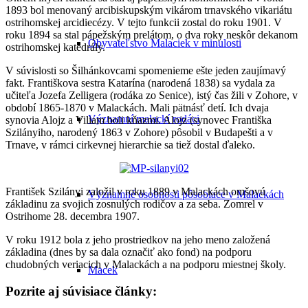
1893 bol menovaný arcibiskupským vikárom trnavského vikariátu
ostrihomskej arcidiecézy. V tejto funkcii zostal do roku 1901. V
roku 1894 sa stal pápežským prelátom, o dva roky neskôr dekanom
Obyvateľstvo Malaciek v minulosti
ostrihomskej katedrály.
V súvislosti so Šilhánkovcami spomenieme ešte jeden zaujímavý
fakt. Františkova sestra Katarína (narodená 1838) sa vydala za
učiteľa Jozefa Zelligera (rodáka zo Senice), istý čas žili v Zohore, v
období 1865-1870 v Malackách. Mali pätnásť detí. Ich dvaja
Významní malackí rodáci
synovia Alojz a Viliam boli kňazmi. Alojz (synovec Františka
Szilányiho, narodený 1863 v Zohore) pôsobil v Budapešti a v
Trnave, v rámci cirkevnej hierarchie sa tiež dostal ďaleko.
František Szilányi založil v roku 1889 v Malackách omšovú
Významné osobnosti pôsobiace v Malackách
základinu za svojich zosnulých rodičov a za seba. Zomrel v
Ostrihome 28. decembra 1907.
V roku 1912 bola z jeho prostriedkov na jeho meno založená
základina (dnes by sa dala označiť ako fond) na podporu
chudobných veriacich v Malackách a na podporu miestnej školy.
Macek
Pozrite aj súvisiace články: