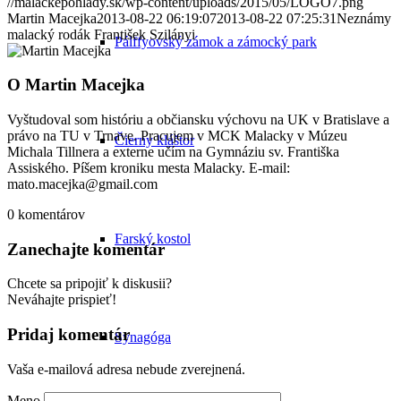
//malackepohlady.sk/wp-content/uploads/2015/05/LOGO7.png
Martin Macejka
2013-08-22 06:19:07
2013-08-22 07:25:31
Neznámy
malacký rodák František Szilányi
Pálffyovský zámok a zámocký park
O
Martin Macejka
Vyštudoval som históriu a občiansku výchovu na UK v Bratislave a
právo na TU v Trnave. Pracujem v MCK Malacky v Múzeu
Čierny kláštor
Michala Tillnera a externe učím na Gymnáziu sv. Františka
Assiského. Píšem kroniku mesta Malacky. E-mail:
mato.macejka@gmail.com
0
komentárov
Farský kostol
Zanechajte komentár
Chcete sa pripojiť k diskusii?
Neváhajte prispieť!
Pridaj komentár
Synagóga
Vaša e-mailová adresa nebude zverejnená.
Meno