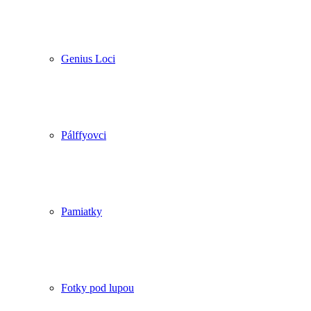
Genius Loci
Pálffyovci
Pamiatky
Fotky pod lupou