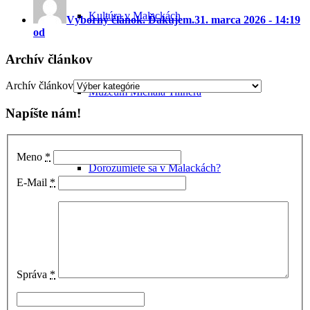
Kultúra v Malackách
Výborný článok. Ďakujem.
31. marca 2026 - 14:19
od
Archív článkov
Archív článkov
Múzeum Michala Tillnera
Napíšte nám!
Meno
*
Dorozumiete sa v Malackách?
E-Mail
*
Vianoce v Malackách
Správa
*