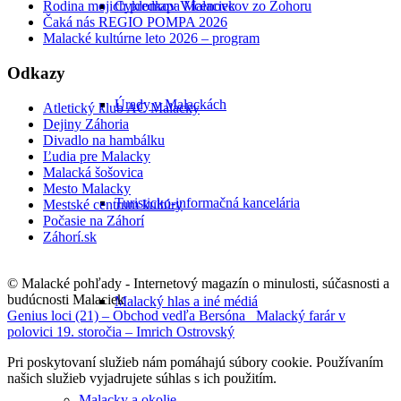
Cyklomapa Malaciek
Rodina mojich predkov Vícenovcov zo Zohoru
Čaká nás REGIO POMPA 2026
Malacké kultúrne leto 2026 – program
Odkazy
Úrady v Malackách
Atletický klub AC Malacky
Dejiny Záhoria
Divadlo na hambálku
Ľudia pre Malacky
Malacká šošovica
Mesto Malacky
Turisticko-informačná kancelária
Mestské centrum kultúry
Počasie na Záhorí
Záhorí.sk
© Malacké pohľady - Internetový magazín o minulosti, súčasnosti a
budúcnosti Malaciek
Malacký hlas a iné médiá
Genius loci (21) – Obchod vedľa Bersóna
Malacký farár v
polovici 19. storočia – Imrich Ostrovský
Pri poskytovaní služieb nám pomáhajú súbory cookie. Používaním
našich služieb vyjadrujete súhlas s ich použitím.
Malacky a okolie