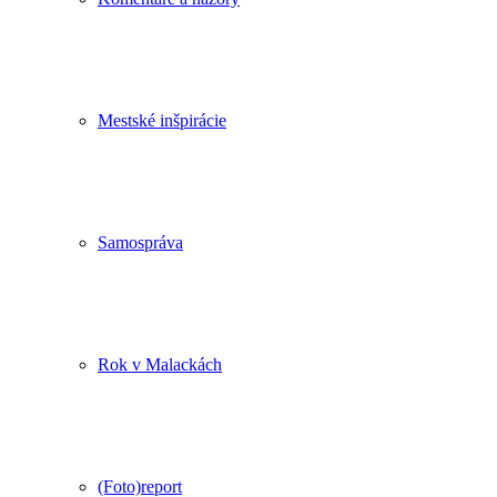
Mestské inšpirácie
Samospráva
Rok v Malackách
(Foto)report