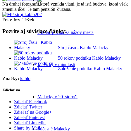
Na druhej fotografii,ktorá vznikla vlani, je tá istá budova, ktorá však
zmenila účel. Je tam penzión Zuzana.
Foto: Jozef Ježek
Pozrite aj súvisiace články:
Odkiaľ pochádza názov mesta
Stroj času - Kablo Malacky
50 rokov podniku Kablo Malacky
Malacky v minulosti
Založenie podniku Kablo Malacky
Značky:
kablo
Zdielať na
Malacky v 20. storočí
Zdielať Facebook
Zdielať Twitter
Zdieľať na Google+
Zdielať Pinterest
Zdielať Linkedin
Share by Mail
Súčasné Malacky