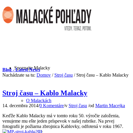
Spoznajte Malacky
Blog - Latest News
Nachádzate sa tu:
Domov
/
Stroj času
/
Stroj času – Kablo Malacky
Stroj času – Kablo Malacky
O Malackách
14. decembra 2014
/
0 Komentáre
/
v
Stroj času
/
od
Martin Macejka
Keďže Kablo Malacky má v tomto roku 50. výročie založenia,
venujeme mu ešte jeden príspevok v našej rubrike. Na prvej
fotografii je požiarna zbrojnica Kablovky, odfotená v roku 1967.