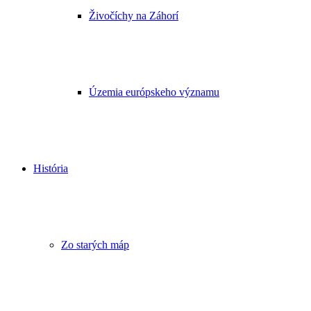
Živočíchy na Záhorí
Územia európskeho významu
História
Zo starých máp