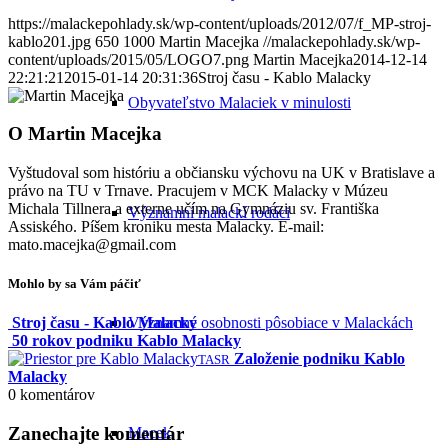
https://malackepohlady.sk/wp-content/uploads/2012/07/f_MP-stroj-
kablo201.jpg
650
1000
Martin Macejka
//malackepohlady.sk/wp-
content/uploads/2015/05/LOGO7.png
Martin Macejka
2014-12-14
22:21:21
2015-01-14 20:31:36
Stroj času - Kablo Malacky
Obyvateľstvo Malaciek v minulosti
O
Martin Macejka
Vyštudoval som históriu a občiansku výchovu na UK v Bratislave a
právo na TU v Trnave. Pracujem v MCK Malacky v Múzeu
Michala Tillnera a externe učím na Gymnáziu sv. Františka
Významní malackí rodáci
Assiského. Píšem kroniku mesta Malacky. E-mail:
mato.macejka@gmail.com
Mohlo by sa Vám páčiť
Významné osobnosti pôsobiace v Malackách
Stroj času - Kablo Malacky
50 rokov podniku Kablo Malacky
Založenie podniku Kablo
TASR
Malacky
0
komentárov
Zanechajte komentár
Macek