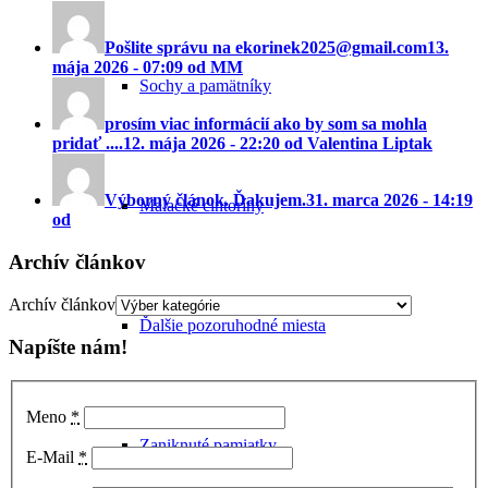
Pošlite správu na ekorinek2025@gmail.com
13.
mája 2026 - 07:09 od MM
Sochy a pamätníky
prosím viac informácií ako by som sa mohla
pridať ....
12. mája 2026 - 22:20 od Valentina Liptak
Výborný článok. Ďakujem.
31. marca 2026 - 14:19
Malacké cintoríny
od
Archív článkov
Archív článkov
Ďalšie pozoruhodné miesta
Napíšte nám!
Meno
*
Zaniknuté pamiatky
E-Mail
*