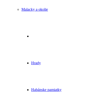
Malacky a okolie
Hrady
Habánske pamiatky