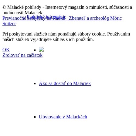
© Malacké pohľady - Internetový magazín o minulosti, súčasnosti a
budúcnosti Malaciek
Praktické informácie
Previanočné zabíjačky na Rádku
Zberateľ a archeológ Móric
Spitzer
Pri poskytovaní služieb nám pomáhajú súbory cookie. Používaním
našich služieb vyjadrujete súhlas s ich použitím.
OK
Zrolovať na začiatok
Ako sa dostať do Malaciek
Ubytovanie v Malackách