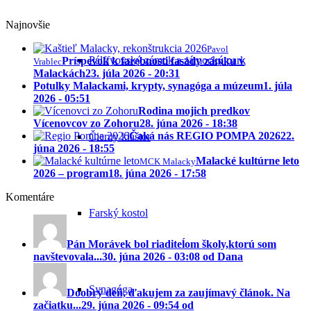
Najnovšie
Pavol
Pálffyovský zámok a zámocký park
Príspevok k farebnosti fasády zámku v
Vrablec
Malackách
23. júla 2026 - 20:31
Potulky Malackami, krypty, synagóga a múzeum
1. júla
2026 - 05:51
Rodina mojich predkov
Vícenovcov zo Zohoru
28. júna 2026 - 18:38
Čaká nás REGIO POMPA 2026
22.
Čierny kláštor
júna 2026 - 18:55
Malacké kultúrne leto
MCK Malacky
2026 – program
18. júna 2026 - 17:58
Komentáre
Farský kostol
Pán Morávek bol riaditeĺom školy,ktorú som
navštevovala...
30. júna 2026 - 03:08 od Dana
Synagóga
Doobrý deň, ďakujem za zaujímavý článok. Na
začiatku...
29. júna 2026 - 09:54 od