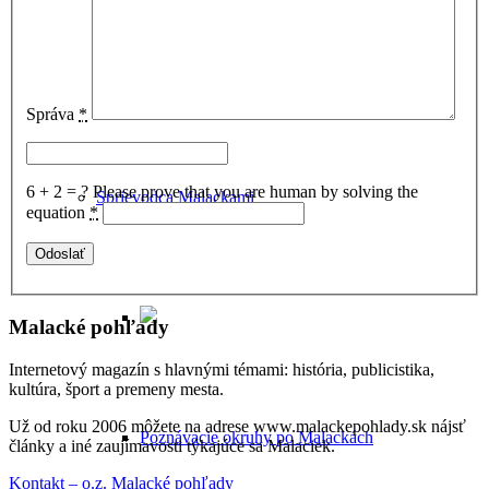
Historické potulky Malackami
Správa
*
6 + 2 = ?
Please prove that you are human by solving the
Sprievodca Malackami
equation
*
Malacké pohľady
Internetový magazín s hlavnými témami: história, publicistika,
kultúra, šport a premeny mesta.
Už od roku 2006 môžete na adrese www.malackepohlady.sk nájsť
Poznávacie okruhy po Malackách
články a iné zaujímavosti týkajúce sa Malaciek.
Kontakt – o.z. Malacké pohľady