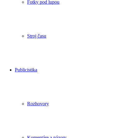
Fotky pod lupou
Stroj času
Publicistika
Rozhovory
Komentáre a názory