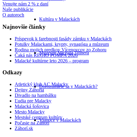
Venujte nám 2 % z daní
Naše publikácie
O autoroch
Kultúra v Malackách
Najnovšie články
Príspevok k farebnosti fasády zámku v Malackách
Potulky Malackami, krypty, synagóga a múzeum
Rodina mojich predkov Vícenovcov zo Zohoru
Múzeum Michala Tillnera
Čaká nás REGIO POMPA 2026
Malacké kultúrne leto 2026 – program
Odkazy
Atletický klub AC Malacky
Dorozumiete sa v Malackách?
Dejiny Záhoria
Divadlo na hambálku
Ľudia pre Malacky
Malacká šošovica
Mesto Malacky
Mestské centrum kultúry
Vianoce v Malackách
Počasie na Záhorí
Záhorí.sk