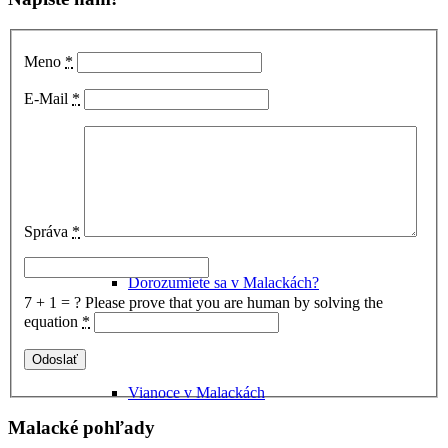
Meno
*
Kultúra v Malackách
E-Mail
*
Múzeum Michala Tillnera
Správa
*
Dorozumiete sa v Malackách?
7 + 1 = ?
Please prove that you are human by solving the
equation
*
Vianoce v Malackách
Malacké pohľady