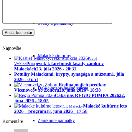
Sochy a pamätníky
Najnovšie
Malacké cintoríny
Pavol
Príspevok k farebnosti fasády zámku v
Vrablec
Malackách
23. júla 2026 - 20:31
Potulky Malackami, krypty, synagóga a múzeum
1. júla
2026 - 05:51
Rodina mojich predkov
Ďalšie pozoruhodné miesta
Vícenovcov zo Zohoru
28. júna 2026 - 18:38
Čaká nás REGIO POMPA 2026
22.
júna 2026 - 18:55
Malacké kultúrne leto
MCK Malacky
2026 – program
18. júna 2026 - 17:58
Zaniknuté pamiatky
Komentáre