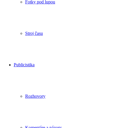
Fotky pod lupou
Stroj času
Publicistika
Rozhovory
Komentáre a názory