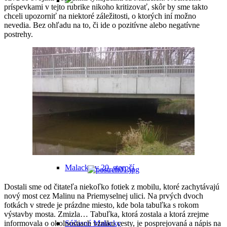
príspevkami v tejto rubrike nikoho kritizovať, skôr by sme takto
chceli upozorniť na niektoré záležitosti, o ktorých iní možno
nevedia. Bez ohľadu na to, či ide o pozitívne alebo negatívne
postrehy.
Odkiaľ pochádza názov mesta
Malacky v minulosti
Malacky v 20. storočí
Dostali sme od čitateľa niekoľko fotiek z mobilu, ktoré zachytávajú
nový most cez Malinu na Priemyselnej ulici. Na prvých dvoch
fotkách v strede je prázdne miesto, kde bola tabuľka s rokom
výstavby mosta. Zmizla… Tabuľka, ktorá zostala a ktorá zrejme
informovala o okolnostiach vzniku cesty, je posprejovaná a nápis na
Súčasné Malacky