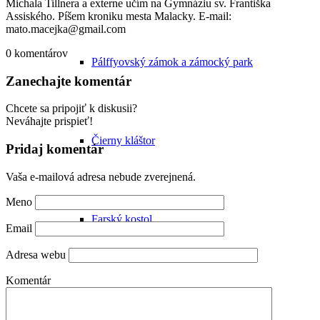
Michala Tillnera a externe učím na Gymnáziu sv. Františka
Assiského. Píšem kroniku mesta Malacky. E-mail:
mato.macejka@gmail.com
0
komentárov
Pálffyovský zámok a zámocký park
Zanechajte komentár
Chcete sa pripojiť k diskusii?
Neváhajte prispieť!
Čierny kláštor
Pridaj komentár
Vaša e-mailová adresa nebude zverejnená.
Meno
Farský kostol
Email
Adresa webu
Komentár
Synagóga