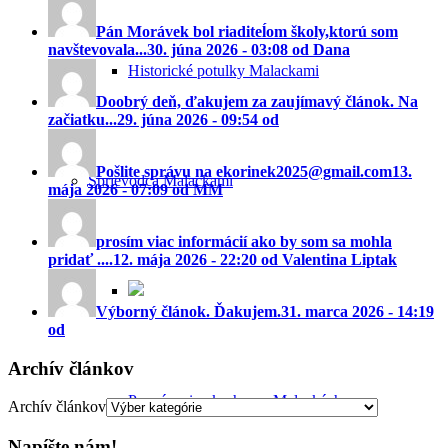
Pán Morávek bol riaditeĺom školy,ktorú som
navštevovala...
30. júna 2026 - 03:08 od Dana
Historické potulky Malackami
Doobrý deň, ďakujem za zaujímavý článok. Na
začiatku...
29. júna 2026 - 09:54 od
Pošlite správu na ekorinek2025@gmail.com
13.
Sprievodca Malackami
mája 2026 - 07:09 od MM
prosím viac informácií ako by som sa mohla
pridať ....
12. mája 2026 - 22:20 od Valentina Liptak
Výborný článok. Ďakujem.
31. marca 2026 - 14:19
od
Archív článkov
Poznávacie okruhy po Malackách
Archív článkov
Napíšte nám!