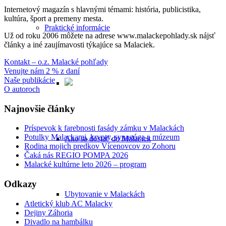
Internetový magazín s hlavnými témami: história, publicistika,
kultúra, šport a premeny mesta.
Praktické informácie
Už od roku 2006 môžete na adrese www.malackepohlady.sk nájsť
články a iné zaujímavosti týkajúce sa Malaciek.
Kontakt – o.z. Malacké pohľady
Venujte nám 2 % z daní
Naše publikácie
O autoroch
Najnovšie články
Príspevok k farebnosti fasády zámku v Malackách
Potulky Malackami, krypty, synagóga a múzeum
Ako sa dostať do Malaciek
Rodina mojich predkov Vícenovcov zo Zohoru
Čaká nás REGIO POMPA 2026
Malacké kultúrne leto 2026 – program
Odkazy
Ubytovanie v Malackách
Atletický klub AC Malacky
Dejiny Záhoria
Divadlo na hambálku