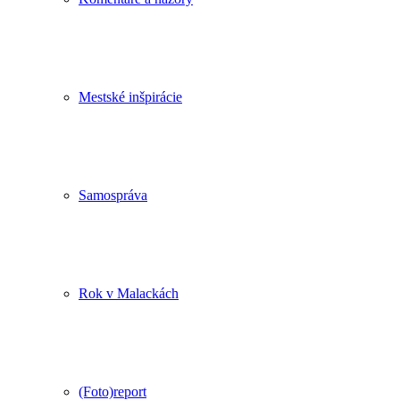
Mestské inšpirácie
Samospráva
Rok v Malackách
(Foto)report