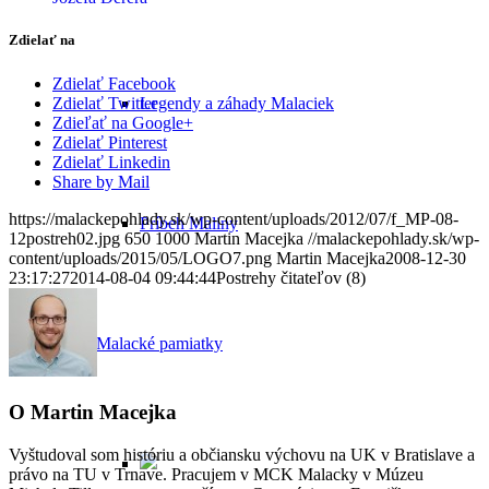
Zdielať na
Zdielať Facebook
Zdielať Twitter
Legendy a záhady Malaciek
Zdieľať na Google+
Zdielať Pinterest
Zdielať Linkedin
Share by Mail
https://malackepohlady.sk/wp-content/uploads/2012/07/f_MP-08-
Príbeh Maliny
12postreh02.jpg
650
1000
Martin Macejka
//malackepohlady.sk/wp-
content/uploads/2015/05/LOGO7.png
Martin Macejka
2008-12-30
23:17:27
2014-08-04 09:44:44
Postrehy čitateľov (8)
Malacké pamiatky
O
Martin Macejka
Vyštudoval som históriu a občiansku výchovu na UK v Bratislave a
právo na TU v Trnave. Pracujem v MCK Malacky v Múzeu