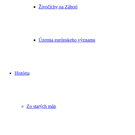
Živočíchy na Záhorí
Územia európskeho významu
História
Zo starých máp