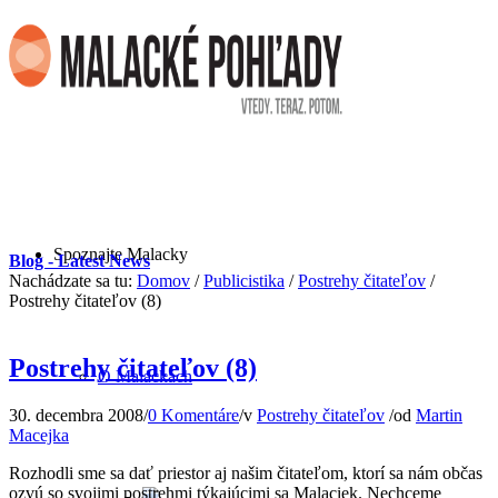
Spoznajte Malacky
Blog - Latest News
Nachádzate sa tu:
Domov
/
Publicistika
/
Postrehy čitateľov
/
Postrehy čitateľov (8)
Postrehy čitateľov (8)
O Malackách
30. decembra 2008
/
0 Komentáre
/
v
Postrehy čitateľov
/
od
Martin
Macejka
Rozhodli sme sa dať priestor aj našim čitateľom, ktorí sa nám občas
ozvú so svojimi postrehmi týkajúcimi sa Malaciek. Nechceme