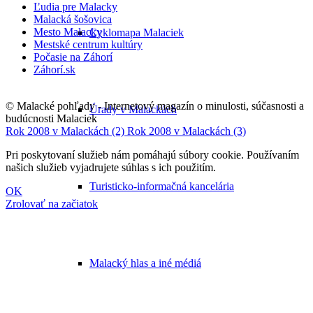
Ľudia pre Malacky
Malacká šošovica
Mesto Malacky
Cyklomapa Malaciek
Mestské centrum kultúry
Počasie na Záhorí
Záhorí.sk
© Malacké pohľady - Internetový magazín o minulosti, súčasnosti a
Úrady v Malackách
budúcnosti Malaciek
Rok 2008 v Malackách (2)
Rok 2008 v Malackách (3)
Pri poskytovaní služieb nám pomáhajú súbory cookie. Používaním
našich služieb vyjadrujete súhlas s ich použitím.
Turisticko-informačná kancelária
OK
Zrolovať na začiatok
Malacký hlas a iné médiá