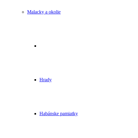
Malacky a okolie
Hrady
Habánske pamiatky