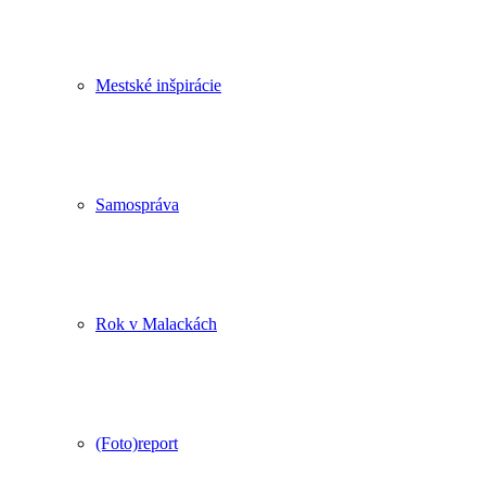
Mestské inšpirácie
Samospráva
Rok v Malackách
(Foto)report