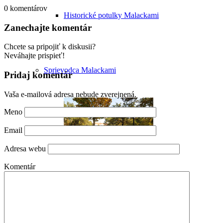
0
komentárov
Historické potulky Malackami
Zanechajte komentár
Chcete sa pripojiť k diskusii?
Neváhajte prispieť!
Sprievodca Malackami
Pridaj komentár
Vaša e-mailová adresa nebude zverejnená.
Meno
Email
Adresa webu
Komentár
Poznávacie okruhy po Malackách