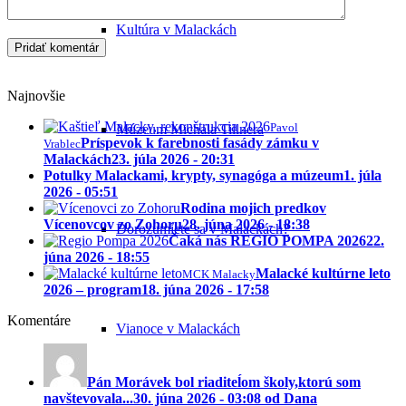
Kultúra v Malackách
Najnovšie
Pavol
Múzeum Michala Tillnera
Príspevok k farebnosti fasády zámku v
Vrablec
Malackách
23. júla 2026 - 20:31
Potulky Malackami, krypty, synagóga a múzeum
1. júla
2026 - 05:51
Rodina mojich predkov
Vícenovcov zo Zohoru
28. júna 2026 - 18:38
Dorozumiete sa v Malackách?
Čaká nás REGIO POMPA 2026
22.
júna 2026 - 18:55
Malacké kultúrne leto
MCK Malacky
2026 – program
18. júna 2026 - 17:58
Komentáre
Vianoce v Malackách
Pán Morávek bol riaditeĺom školy,ktorú som
navštevovala...
30. júna 2026 - 03:08 od Dana