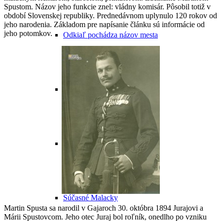
Spustom. Názov jeho funkcie znel: vládny komisár. Pôsobil totiž v
období Slovenskej republiky. Prednedávnom uplynulo 120 rokov od
jeho narodenia.
Základom pre napísanie článku sú informácie od
jeho potomkov.
Odkiaľ pochádza názov mesta
Malacky v minulosti
Malacky v 20. storočí
Súčasné Malacky
Martin Spusta sa narodil v Gajaroch 30. októbra 1894 Jurajovi a
Márii Spustovcom. Jeho otec Juraj bol roľník, onedlho po vzniku