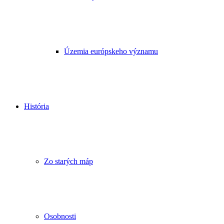
Územia európskeho významu
História
Zo starých máp
Osobnosti