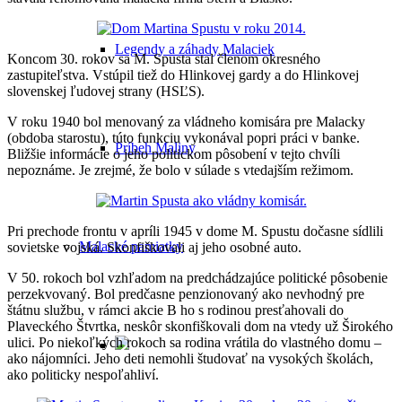
Legendy a záhady Malaciek
Koncom 30. rokov sa M. Spusta stal členom okresného
zastupiteľstva. Vstúpil tiež do Hlinkovej gardy a do Hlinkovej
slovenskej ľudovej strany (HSĽS).
V roku 1940 bol menovaný za vládneho komisára pre Malacky
(obdoba starostu), túto funkciu vykonával popri práci v banke.
Príbeh Maliny
Bližšie informácie o jeho politickom pôsobení v tejto chvíli
nepoznáme. Je zrejmé, že bolo v súlade s vtedajším režimom.
Pri prechode frontu v apríli 1945 v dome M. Spustu dočasne sídlili
Malacké pamiatky
sovietske vojská. Skonfiškovali aj jeho osobné auto.
V 50. rokoch bol vzhľadom na predchádzajúce politické pôsobenie
perzekvovaný. Bol predčasne penzionovaný ako nevhodný pre
štátnu službu, v rámci akcie B ho s rodinou presťahovali do
Plaveckého Štvrtka, neskôr skonfiškovali dom na vtedy už Širokého
ulici. Po niekoľkých rokoch sa rodina vrátila do vlastného domu –
ako nájomníci. Jeho deti nemohli študovať na vysokých školách,
ako politicky nespoľahliví.