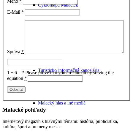
Meno
*
Cyklomapa Malaciek
E-Mail
*
Úrady v Malackách
Správa
*
Turisticko-informačná kancelária
1 + 6 = ?
Please prove that you are human by solving the
equation
*
Malacký hlas a iné médiá
Malacké pohľady
Internetový magazín s hlavnými témami: história, publicistika,
kultúra, šport a premeny mesta.