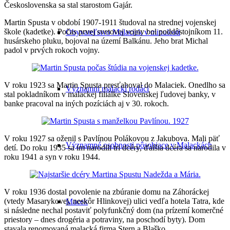
Československa sa stal starostom Gajár.
Martin Spusta v období 1907-1911 študoval na strednej vojenskej
škole (kadetke). Počas prvej svetovej vojny bol poddôstojníkom 11.
Obyvateľstvo Malaciek v minulosti
husárskeho pluku, bojoval na území Balkánu. Jeho brat Michal
padol v prvých rokoch vojny.
V roku 1923 sa Martin Spusta presťahoval do Malaciek. Onedlho sa
Významní malackí rodáci
stal pokladníkom v malackej filiálke Slovenskej ľudovej banky, v
banke pracoval na iných pozíciách aj v 30. rokoch.
V roku 1927 sa oženil s Pavlínou Polákovou z Jakubova. Mali päť
Významné osobnosti pôsobiace v Malackách
detí. Do roku 1935 sa im narodili tri dcéry, ďalšia dcéra sa narodila v
roku 1941 a syn v roku 1944.
V roku 1936 dostal povolenie na zbúranie domu na Záhoráckej
(vtedy Masarykovej, neskôr Hlinkovej) ulici vedľa hotela Tatra, kde
Macek
si následne nechal postaviť polyfunkčný dom (na prízemí komerčné
priestory – dnes drogéria a potraviny, na poschodí byty). Dom
stavala renomovaná malacká firma Stern a Blaško.