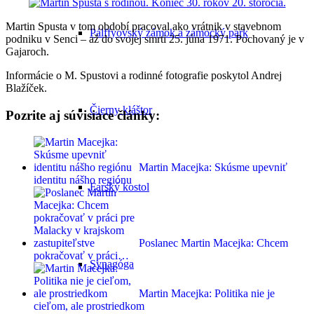
Martin Spusta v tom období pracoval ako vrátnik v stavebnom
Pálffyovský zámok a zámocký park
podniku v Senci – až do svojej smrti 25. júna 1971. Pochovaný je v
Gajaroch.
Informácie o M. Spustovi a rodinné fotografie poskytol Andrej
Blažíček.
Čierny kláštor
Pozrite aj súvisiace články:
Martin Macejka: Skúsme upevniť
identitu nášho regiónu
Farský kostol
Poslanec Martin Macejka: Chcem
pokračovať v práci…
Synagóga
Martin Macejka: Politika nie je
cieľom, ale prostriedkom