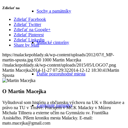
Zdielať na
Sochy a pamätníky
Zdielať Facebook
Zdielať Twitter
Zdieľať na Google+
Zdielať Pinterest
Zdielať Linkedin
Malacké cintoríny
Share by Mail
https://malackepohlady.sk/wp-content/uploads/2012/07/f_MP-
martin-spusta.jpg
650
1000
Martin Macejka
//malackepohlady.sk/wp-content/uploads/2015/05/LOGO7.png
Martin Macejka
2014-11-27 07:29:32
2014-12-12 18:30:41
Martin
Ďalšie pozoruhodné miesta
Spusta
O
Martin Macejka
Vyštudoval som históriu a občiansku výchovu na UK v Bratislave a
Zaniknuté pamiatky
právo na TU v Trnave. Pracujem v MCK Malacky v Múzeu
Michala Tillnera a externe učím na Gymnáziu sv. Františka
Assiského. Píšem kroniku mesta Malacky. E-mail:
mato.macejka@gmail.com