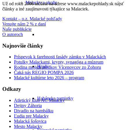
Malacky a okolie
Už od roku 2006 môžete na adrese www.malackepohlady.sk nájsť
články a iné zaujímavosti týkajúce sa Malaciek.
Kontakt – o.z. Malacké pohľady
Venujte nám 2 % z daní
Naše publikácie
O autoroch
Najnovšie články
Príspevok k farebnosti fasády zámku v Malackách
Potulky Malackami, krypty, synagóga a múzeum
Hrady
Rodina mojich predkov Vícenovcov zo Zohoru
Čaká nás REGIO POMPA 2026
Malacké kultúrne leto 2026 – program
Odkazy
Habánske pamiatky
Atletický klub AC Malacky
Dejiny Záhoria
Divadlo na hambálku
Ľudia pre Malacky
Malacká šošovica
Mesto Malacky