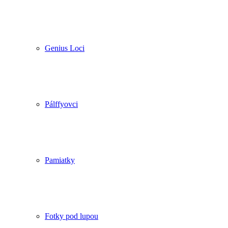
Genius Loci
Pálffyovci
Pamiatky
Fotky pod lupou