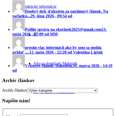
Praktické informácie
Doobrý deň, ďakujem za zaujímavý článok. Na
začiatku...
29. júna 2026 - 09:54 od
Pošlite správu na ekorinek2025@gmail.com
13.
mája 2026 - 07:09 od MM
prosím viac informácií ako by som sa mohla
pridať ....
12. mája 2026 - 22:20 od Valentina Liptak
Ako sa dostať do Malaciek
Výborný článok. Ďakujem.
31. marca 2026 - 14:19
od
Archív článkov
Archív článkov
Ubytovanie v Malackách
Napíšte nám!