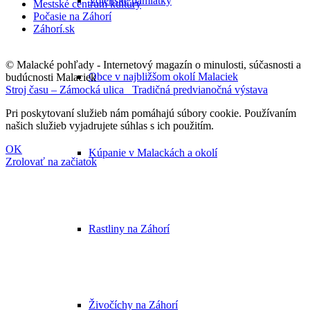
Vojenské pamiatky
Mestské centrum kultúry
Počasie na Záhorí
Záhorí.sk
© Malacké pohľady - Internetový magazín o minulosti, súčasnosti a
Obce v najbližšom okolí Malaciek
budúcnosti Malaciek
Stroj času – Zámocká ulica
Tradičná predvianočná výstava
Pri poskytovaní služieb nám pomáhajú súbory cookie. Používaním
našich služieb vyjadrujete súhlas s ich použitím.
OK
Kúpanie v Malackách a okolí
Zrolovať na začiatok
Rastliny na Záhorí
Živočíchy na Záhorí