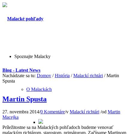
Spoznajte Malacky
Blog - Latest News
Nachádzate sa tu:
Domov
/
História
/
Malackí richtári
/
Martin
Spusta
O Malackách
Martin Spusta
27. novembra 2014
/
0 Komentáre
/
v
Malackí richtári
/
od
Martin
Macejka
Príležitostne sa na Malackých pohľadoch budeme venovať
malackým richtárom, starostom, primátorom. Začíname Martinom